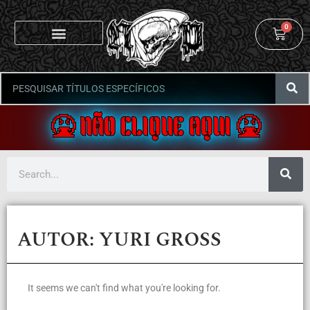
0
PÁGINA PRINCIPAL
LANÇAMENTOS // RELEASES
RECOMENDAÇÕES ESPECIAIS
PRODUTOS EM PROMOÇÃO
🤮 NÃO CLIQUE AQUI 🤮
AUTOR:
YURI GROSS
It seems we can't find what you're looking for.