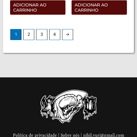
de
de
ADICIONAR AO
ADICIONAR AO
5
5
CARRINHO
CARRINHO
1
2
3
4
→
Política de privacidade | Sobre nós |
nihil.yuri@gmail.com