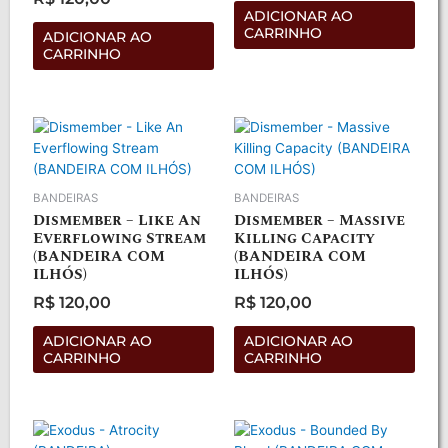
0
Avaliação
de
ADICIONAR AO
0
5
CARRINHO
de
ADICIONAR AO
5
CARRINHO
BANDEIRAS
BANDEIRAS
Dismember – Like An
Dismember – Massive
Everflowing Stream
Killing Capacity
(BANDEIRA COM
(BANDEIRA COM
ILHÓS)
ILHÓS)
R$
120,00
R$
120,00
Avaliação
Avaliação
0
0
de
de
ADICIONAR AO
ADICIONAR AO
5
5
CARRINHO
CARRINHO