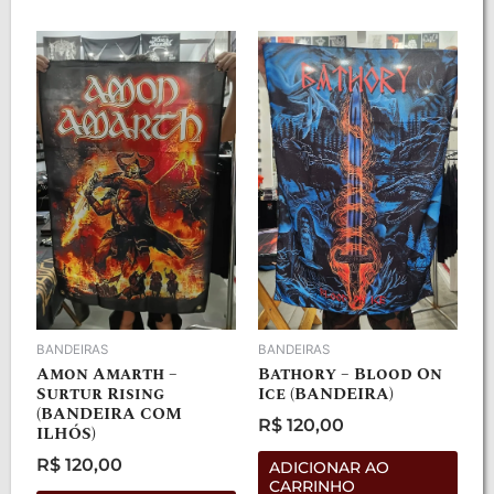
BANDEIRAS
BANDEIRAS
Amon Amarth –
Bathory – Blood On
Surtur Rising
Ice (BANDEIRA)
(BANDEIRA COM
R$
120,00
ILHÓS)
Avaliação
0
R$
120,00
de
ADICIONAR AO
5
Avaliação
CARRINHO
0