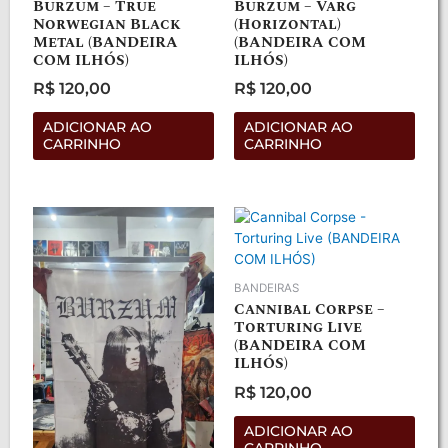
Burzum – True
Burzum – Varg
Norwegian Black
(Horizontal)
Metal (BANDEIRA
(BANDEIRA COM
COM ILHÓS)
ILHÓS)
R$
120,00
R$
120,00
Avaliação
Avaliação
0
0
de
de
ADICIONAR AO
ADICIONAR AO
5
5
CARRINHO
CARRINHO
BANDEIRAS
Cannibal Corpse –
Torturing Live
(BANDEIRA COM
ILHÓS)
R$
120,00
Avaliação
0
de
ADICIONAR AO
5
CARRINHO