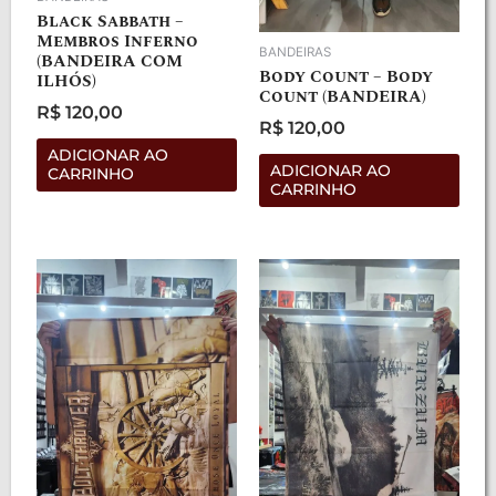
Black Sabbath –
Membros Inferno
BANDEIRAS
(BANDEIRA COM
Body Count – Body
ILHÓS)
Count (BANDEIRA)
R$
120,00
R$
120,00
Avaliação
0
Avaliação
de
ADICIONAR AO
0
5
de
ADICIONAR AO
CARRINHO
5
CARRINHO