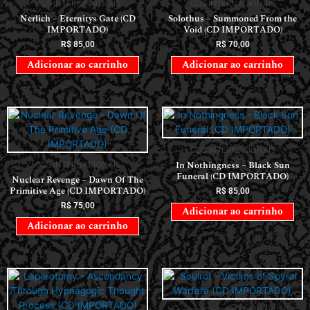
CDS INTERNACIONAIS
CDS INTERNACIONAIS
Nerlich – Eternitys Gate (CD
Solothus – Summoned From the
IMPORTADO)
Void (CD IMPORTADO)
R$
85,00
R$
70,00
Adicionar ao carrinho
Adicionar ao carrinho
CDS INTERNACIONAIS
In Nothingness – Black Sun
CDS INTERNACIONAIS
Funeral (CD IMPORTADO)
Nuclear Revenge – Dawn Of The
Primitive Age (CD IMPORTADO)
R$
85,00
R$
75,00
Adicionar ao carrinho
Adicionar ao carrinho