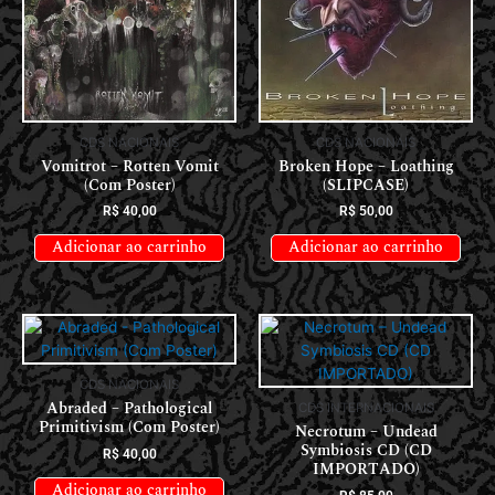
CDS NACIONAIS
CDS NACIONAIS
Vomitrot – Rotten Vomit
Broken Hope – Loathing
(Com Poster)
(SLIPCASE)
R$
40,00
R$
50,00
Adicionar ao carrinho
Adicionar ao carrinho
CDS NACIONAIS
Abraded – Pathological
CDS INTERNACIONAIS
Primitivism (Com Poster)
Necrotum – Undead
Symbiosis CD (CD
R$
40,00
IMPORTADO)
Adicionar ao carrinho