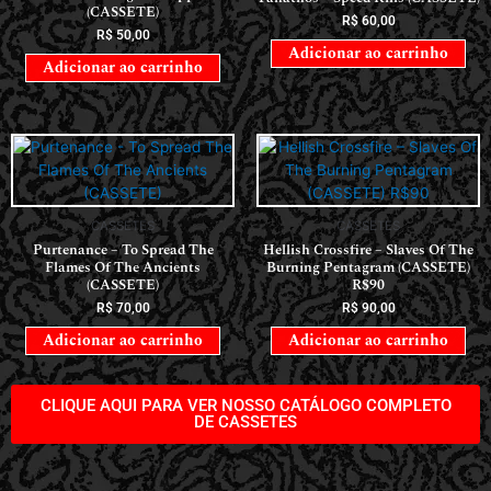
(CASSETE)
R$
60,00
R$
50,00
Adicionar ao carrinho
Adicionar ao carrinho
CASSETES
CASSETES
Purtenance – To Spread The
Hellish Crossfire – Slaves Of The
Flames Of The Ancients
Burning Pentagram (CASSETE)
(CASSETE)
R$90
R$
70,00
R$
90,00
Adicionar ao carrinho
Adicionar ao carrinho
CLIQUE AQUI PARA VER NOSSO CATÁLOGO COMPLETO
DE CASSETES