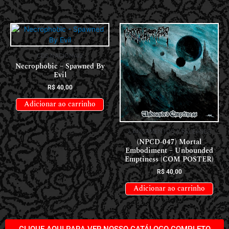
CDS NACIONAIS
Necrophobic – Spawned By
Evil
R$
40,00
Adicionar ao carrinho
LANÇAMENTOS // RELEASES
(NPCD-047) Mortal
Embodiment – Unbounded
Emptiness (COM POSTER)
R$
40,00
Adicionar ao carrinho
CLIQUE AQUI PARA VER NOSSO CATÁLOGO COMPLETO