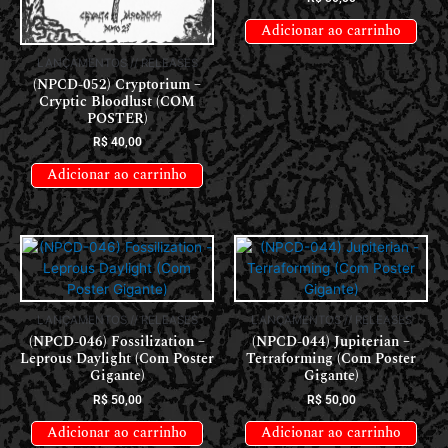
Adicionar ao carrinho
LANÇAMENTOS // RELEASES
(NPCD-052) Cryptorium –
Cryptic Bloodlust (COM
POSTER)
R$
40,00
Adicionar ao carrinho
LANÇAMENTOS // RELEASES
LANÇAMENTOS // RELEASES
(NPCD-046) Fossilization –
(NPCD-044) Jupiterian –
Leprous Daylight (Com Poster
Terraforming (Com Poster
Gigante)
Gigante)
R$
50,00
R$
50,00
Adicionar ao carrinho
Adicionar ao carrinho