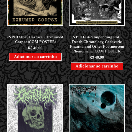
LANÇAMENTOS // RELEASES
LANÇAMENTOS // RELEASES
(NPCD-050) Carniça – Exhumed
(NPCD-049) Impending Rot –
Corpse (COM POSTER)
Death Chronology, Cadaveric
Phauna and Other Postmortem
R$
40,00
Phenomena (COM POSTER)
Adicionar ao carrinho
R$
40,00
Adicionar ao carrinho