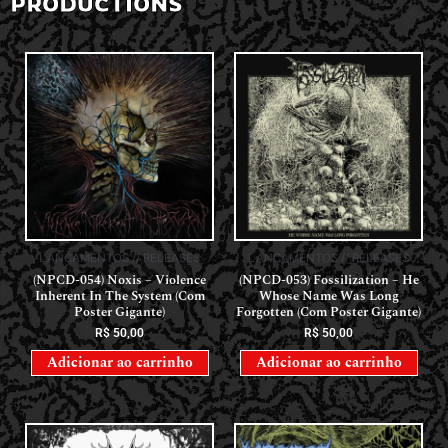
PRODUCTIONS
LANÇAMENTOS // RELEASES
LANÇAMENTOS // RELEASES
(NPCD-054) Noxis – Violence
(NPCD-053) Fossilization – He
Inherent In The System (Com
Whose Name Was Long
Poster Gigante)
Forgotten (Com Poster Gigante)
R$
50,00
R$
50,00
Adicionar ao carrinho
Adicionar ao carrinho