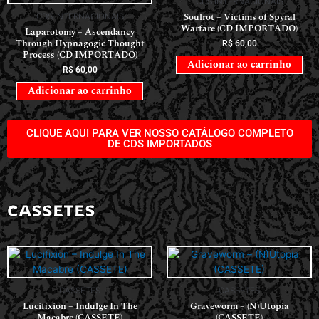
CDS INTERNACIONAIS
Soulrot – Victims of Spyral
CDS INTERNACIONAIS
Warfare (CD IMPORTADO)
Laparotomy – Ascendancy
Through Hypnagogic Thought
R$
60,00
Process (CD IMPORTADO)
Adicionar ao carrinho
R$
60,00
Adicionar ao carrinho
CLIQUE AQUI PARA VER NOSSO CATÁLOGO COMPLETO
DE CDS IMPORTADOS
CASSETES
CASSETES
CASSETES
Lucifixion – Indulge In The
Graveworm – (N)Utopia
Macabre (CASSETE)
(CASSETE)