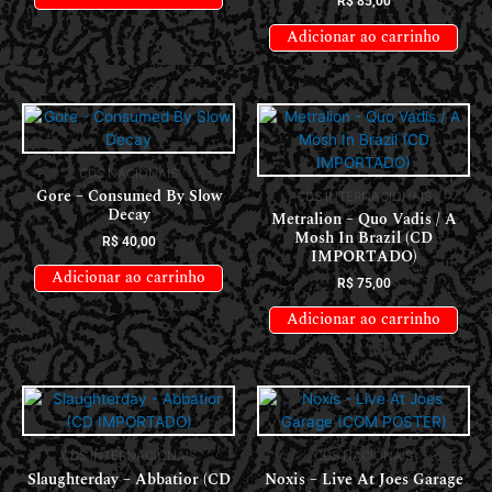
R$
85,00
Adicionar ao carrinho
CDS NACIONAIS
Gore – Consumed By Slow
CDS INTERNACIONAIS
Decay
Metralion – Quo Vadis / A
Mosh In Brazil (CD
R$
40,00
IMPORTADO)
Adicionar ao carrinho
R$
75,00
Adicionar ao carrinho
CDS INTERNACIONAIS
CDS NACIONAIS
Slaughterday – Abbatior (CD
Noxis – Live At Joes Garage