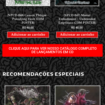
LANÇAMENTOS // RELEASES
LANÇAMENTOS // RELEASES
(NPCD-048) Caustic Phlegm –
(NPCD-047) Mortal
Putrefying Flesh (COM
Embodiment – Unbounded
POSTER)
Emptiness (COM POSTER)
R$
40,00
R$
40,00
Adicionar ao carrinho
Adicionar ao carrinho
CLIQUE AQUI PARA VER NOSSO CATÁLOGO COMPLETO
DE LANÇAMENTOS EM CD
RECOMENDAÇÕES ESPECIAIS