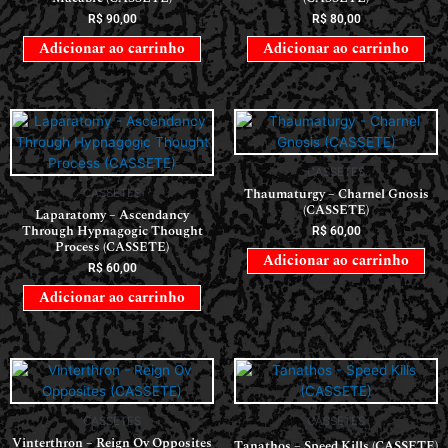
R$
90,00
R$
80,00
Adicionar ao carrinho
Adicionar ao carrinho
CASSETES
Thaumaturgy – Charnel Gnosis
CASSETES
(CASSETE)
Laparatomy – Ascendancy
Through Hypnagogic Thought
R$
60,00
Process (CASSETE)
Adicionar ao carrinho
R$
60,00
Adicionar ao carrinho
CASSETES
CASSETES
Vinterthron – Reign Ov Opposites
Tanathos – Speed Kills (CASSETE)