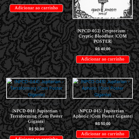
Adicionar ao carrinho
LANÇAMENTOS // RELEASES
(NPCD-052) Cryptorium –
Cryptic Bloodlust (COM
POSTER)
R$
40,00
Adicionar ao carrinho
LANÇAMENTOS // RELEASES
LANÇAMENTOS // RELEASES
(NPCD-044) Jupiterian –
(NPCD-045) Jupiterian –
Terraforming (Com Poster
Aphotic (Com Poster Gigante)
Gigante)
R$
50,00
R$
50,00
Adicionar ao carrinho