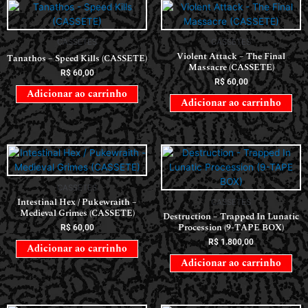
CASSETES
CASSETES
Violent Attack – The Final
Tanathos – Speed Kills (CASSETE)
Massacre (CASSETE)
R$
60,00
R$
60,00
Adicionar ao carrinho
Adicionar ao carrinho
CASSETES
Intestinal Hex / Pukewraith –
CASSETES
Medieval Grimes (CASSETE)
Destruction – Trapped In Lunatic
Procession (9-TAPE BOX)
R$
60,00
R$
1.800,00
Adicionar ao carrinho
Adicionar ao carrinho