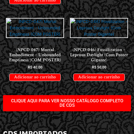
Adicionar ao carrinho
LANÇAMENTOS // RELEASES
LANÇAMENTOS // RELEASES
(NPCD-047) Mortal
(NPCD-046) Fossilization –
Embodiment – Unbounded
Leprous Daylight (Com Poster
Emptiness (COM POSTER)
Gigante)
R$
40,00
R$
50,00
Adicionar ao carrinho
Adicionar ao carrinho
CLIQUE AQUI PARA VER NOSSO CATÁLOGO COMPLETO
DE CDS
CDS IMPORTADOS