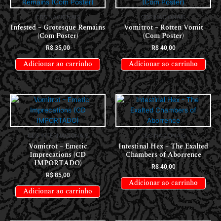
CDS NACIONAIS
CDS NACIONAIS
Infested – Grotesque Remains
Vomitrot – Rotten Vomit
(Com Poster)
(Com Poster)
R$
35,00
R$
40,00
Adicionar ao carrinho
Adicionar ao carrinho
CDS INTERNACIONAIS
CDS NACIONAIS
Vomitrot – Emetic
Intestinal Hex – The Exalted
Imprecations (CD
Chambers of Aborrence
IMPORTADO)
R$
40,00
R$
85,00
Adicionar ao carrinho
Adicionar ao carrinho