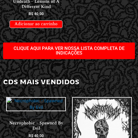
Undeath – Lesions of A
Different Kind
R$
40,00
Adicionar ao carrinho
CLIQUE AQUI PARA VER NOSSA LISTA COMPLETA DE
INDICAÇÕES
CDS MAIS VENDIDOS
CDS NACIONAIS
Necrophobic – Spawned By
Evil
R$
40,00