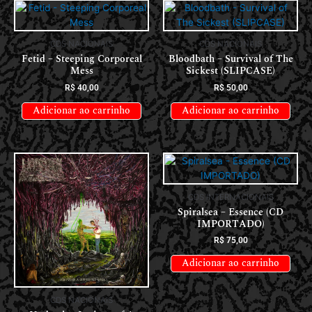
CDS NACIONAIS
CDS NACIONAIS
Fetid – Steeping Corporeal
Bloodbath – Survival of The
Mess
Sickest (SLIPCASE)
R$
40,00
R$
50,00
Adicionar ao carrinho
Adicionar ao carrinho
CDS INTERNACIONAIS
Spiralsea – Essence (CD
IMPORTADO)
R$
75,00
Adicionar ao carrinho
CDS NACIONAIS