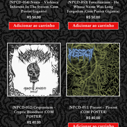
(NPCD-054) Noxis – Violence
(NPCD-053) Fossilization – He
Inherent In The System (Com
Whose Name Was Long
Poster Gigante)
Forgotten (Com Poster Gigante)
R$
50,00
R$
50,00
Adicionar ao carrinho
Adicionar ao carrinho
LANÇAMENTOS // RELEASES
LANÇAMENTOS // RELEASES
(NPCD-052) Cryptorium –
(NPCD-051) Pissrot – Pissrot
Cryptic Bloodlust (COM
(COM POSTER)
POSTER)
R$
40,00
R$
40,00
Adicionar ao carrinho