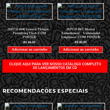
LANÇAMENTOS // RELEASES
LANÇAMENTOS // RELEASES
(NPCD-048) Caustic Phlegm –
(NPCD-047) Mortal
Putrefying Flesh (COM
Embodiment – Unbounded
POSTER)
Emptiness (COM POSTER)
R$
40,00
R$
40,00
Adicionar ao carrinho
Adicionar ao carrinho
CLIQUE AQUI PARA VER NOSSO CATÁLOGO COMPLETO
DE LANÇAMENTOS EM CD
RECOMENDAÇÕES ESPECIAIS