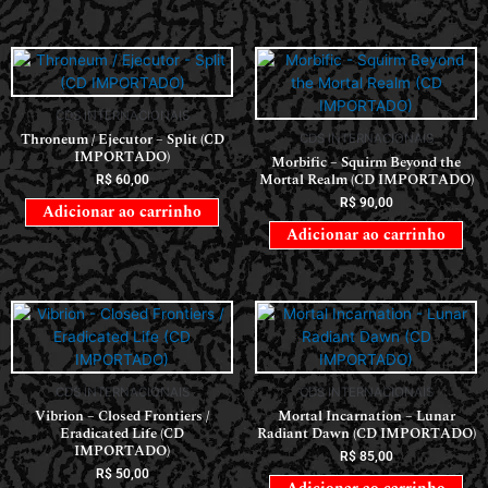
CDS INTERNACIONAIS
Throneum / Ejecutor – Split (CD
CDS INTERNACIONAIS
IMPORTADO)
Morbific – Squirm Beyond the
Mortal Realm (CD IMPORTADO)
R$
60,00
R$
90,00
Adicionar ao carrinho
Adicionar ao carrinho
CDS INTERNACIONAIS
CDS INTERNACIONAIS
Vibrion – Closed Frontiers /
Mortal Incarnation – Lunar
Eradicated Life (CD
Radiant Dawn (CD IMPORTADO)
IMPORTADO)
R$
85,00
R$
50,00