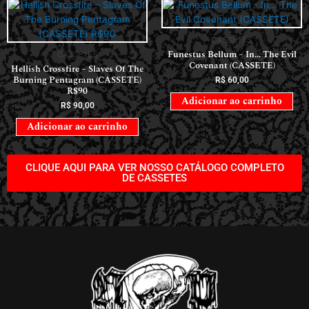
CASSETES
Funestus Bellum – In… The Evil
CASSETES
Covenant (CASSETE)
Hellish Crossfire – Slaves Of The
Burning Pentagram (CASSETE)
R$
60,00
R$90
Adicionar ao carrinho
R$
90,00
Adicionar ao carrinho
CLIQUE AQUI PARA VER NOSSO CATÁLOGO COMPLETO
DE CASSETES