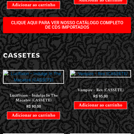
Adicionar ao carrinho
Adicionar ao carrinho
CLIQUE AQUI PARA VER NOSSO CATÁLOGO COMPLETO
DE CDS IMPORTADOS
CASSETES
CASSETES
CASSETES
Vampire – Rex (CASSETE)
Lucifixion – Indulge In The
R$
95,00
Macabre (CASSETE)
Adicionar ao carrinho
R$
90,00
Adicionar ao carrinho