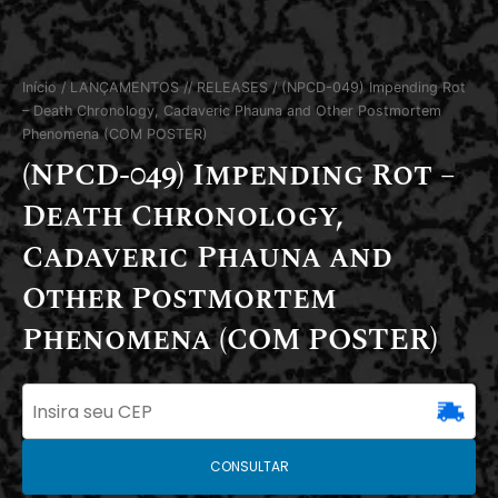
Início
/
LANÇAMENTOS // RELEASES
/ (NPCD-049) Impending Rot
– Death Chronology, Cadaveric Phauna and Other Postmortem
Phenomena (COM POSTER)
(NPCD-049) Impending Rot –
Death Chronology,
Cadaveric Phauna and
Other Postmortem
Phenomena (COM POSTER)
CONSULTAR