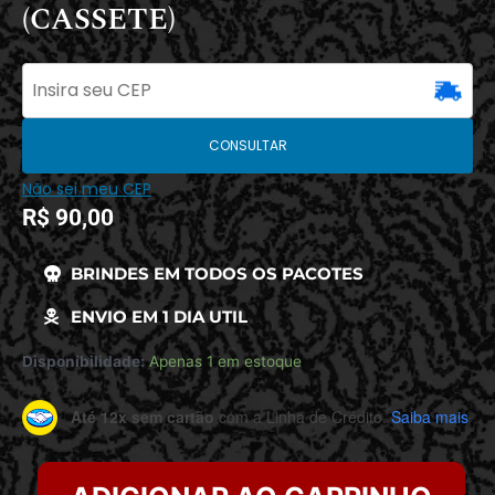
(CASSETE)
CONSULTAR
Não sei meu CEP
R$
90,00
BRINDES EM TODOS OS PACOTES
ENVIO EM 1 DIA UTIL
Disponibilidade:
Apenas 1 em estoque
Até 12x sem cartão
com a Linha de Crédito.
Saiba mais