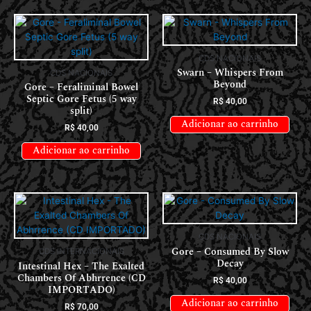
CDS NACIONAIS
Swarn – Whispers From
CDS NACIONAIS
Beyond
Gore – Feraliminal Bowel
Septic Gore Fetus (5 way
R$
40,00
split)
Adicionar ao carrinho
R$
40,00
Adicionar ao carrinho
CDS NACIONAIS
Gore – Consumed By Slow
CDS INTERNACIONAIS
Decay
Intestinal Hex – The Exalted
Chambers Of Abhrrence (CD
R$
40,00
IMPORTADO)
Adicionar ao carrinho
R$
70,00