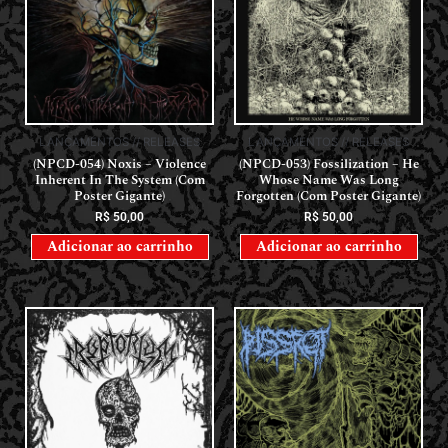
LANÇAMENTOS // RELEASES
LANÇAMENTOS // RELEASES
(NPCD-054) Noxis – Violence
(NPCD-053) Fossilization – He
Inherent In The System (Com
Whose Name Was Long
Poster Gigante)
Forgotten (Com Poster Gigante)
R$
50,00
R$
50,00
Adicionar ao carrinho
Adicionar ao carrinho