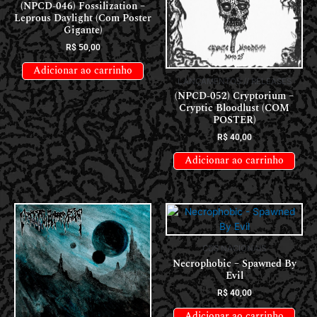
(NPCD-046) Fossilization –
Leprous Daylight (Com Poster
Gigante)
R$
50,00
Adicionar ao carrinho
LANÇAMENTOS // RELEASES
(NPCD-052) Cryptorium –
Cryptic Bloodlust (COM
POSTER)
R$
40,00
Adicionar ao carrinho
CDS NACIONAIS
Necrophobic – Spawned By
Evil
R$
40,00
Adicionar ao carrinho