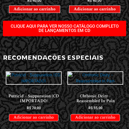
R$
40,00
R$
40,00
Adicionar ao carrinho
Adicionar ao carrinho
CLIQUE AQUI PARA VER NOSSO CATÁLOGO COMPLETO
DE LANÇAMENTOS EM CD
RECOMENDAÇÕES ESPECIAIS
CDS INTERNACIONAIS
CDS NACIONAIS
Putricid – Suppuration (CD
Chthonic Deity –
IMPORTADO)
Reassembled In Pain
R$
70,00
R$
55,00
Adicionar ao carrinho
Adicionar ao carrinho