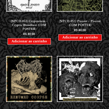
LANÇAMENTOS // RELEASES
LANÇAMENTOS // RELEASES
(NPCD-052) Cryptorium –
(NPCD-051) Pissrot – Pissrot
Cryptic Bloodlust (COM
(COM POSTER)
POSTER)
R$
40,00
R$
40,00
Adicionar ao carrinho
Adicionar ao carrinho
LANÇAMENTOS // RELEASES
LANÇAMENTOS // RELEASES