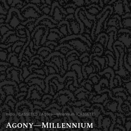
Início
/
CASSETES
/ Agony—Millennium (CASSETE)
Agony—Millennium