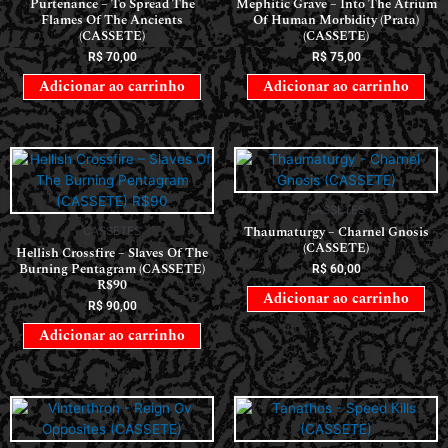
Purtenance – To Spread The
Mephitic Grave – Into The Atrium
Flames Of The Ancients
Of Human Morbidity (Prata)
(CASSETE)
(CASSETE)
R$
70,00
R$
75,00
Adicionar ao carrinho
Adicionar ao carrinho
CASSETES
Thaumaturgy – Charnel Gnosis
CASSETES
(CASSETE)
Hellish Crossfire – Slaves Of The
Burning Pentagram (CASSETE)
R$
60,00
R$90
Adicionar ao carrinho
R$
90,00
Adicionar ao carrinho