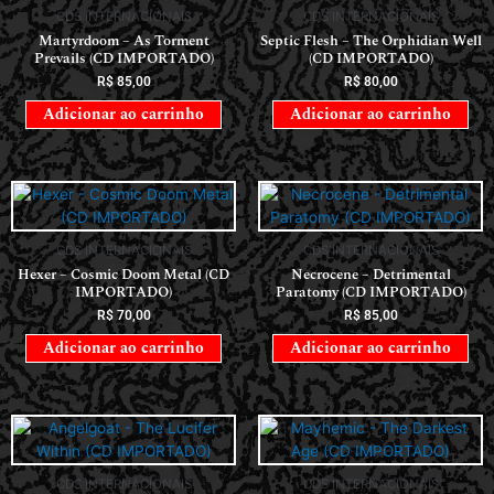
CDS INTERNACIONAIS
CDS INTERNACIONAIS
Martyrdoom – As Torment
Septic Flesh – The Orphidian Well
Prevails (CD IMPORTADO)
(CD IMPORTADO)
R$
85,00
R$
80,00
Adicionar ao carrinho
Adicionar ao carrinho
CDS INTERNACIONAIS
CDS INTERNACIONAIS
Hexer – Cosmic Doom Metal (CD
Necrocene – Detrimental
IMPORTADO)
Paratomy (CD IMPORTADO)
R$
70,00
R$
85,00
Adicionar ao carrinho
Adicionar ao carrinho
CDS INTERNACIONAIS
CDS INTERNACIONAIS