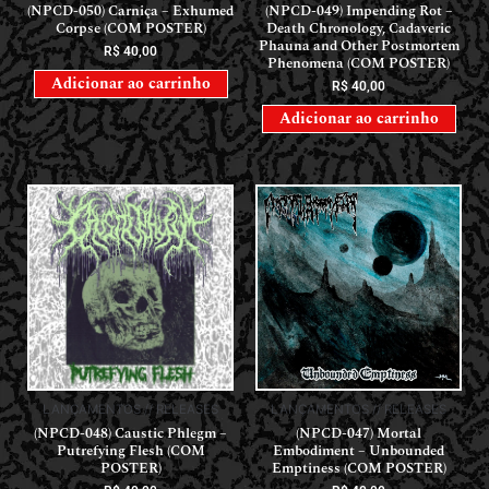
(NPCD-050) Carniça – Exhumed
(NPCD-049) Impending Rot –
Corpse (COM POSTER)
Death Chronology, Cadaveric
Phauna and Other Postmortem
R$
40,00
Phenomena (COM POSTER)
Adicionar ao carrinho
R$
40,00
Adicionar ao carrinho
LANÇAMENTOS // RELEASES
LANÇAMENTOS // RELEASES
(NPCD-048) Caustic Phlegm –
(NPCD-047) Mortal
Putrefying Flesh (COM
Embodiment – Unbounded
POSTER)
Emptiness (COM POSTER)