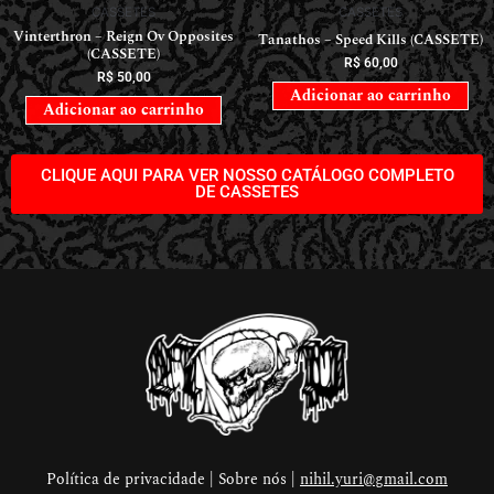
CASSETES
CASSETES
Vinterthron – Reign Ov Opposites
Tanathos – Speed Kills (CASSETE)
(CASSETE)
R$
60,00
R$
50,00
Adicionar ao carrinho
Adicionar ao carrinho
CLIQUE AQUI PARA VER NOSSO CATÁLOGO COMPLETO
DE CASSETES
Política de privacidade | Sobre nós |
nihil.yuri@gmail.com