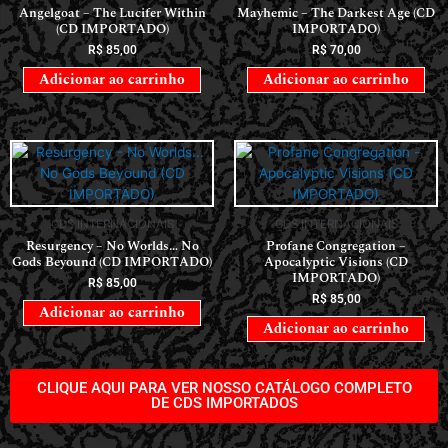
Angelgoat – The Lucifer Within
Mayhemic – The Darkest Age (CD
(CD IMPORTADO)
IMPORTADO)
R$
85,00
R$
70,00
Adicionar ao carrinho
Adicionar ao carrinho
CDS INTERNACIONAIS
CDS INTERNACIONAIS
Resurgency – No Worlds… No
Profane Congregation –
Gods Beyound (CD IMPORTADO)
Apocalyptic Visions (CD
IMPORTADO)
R$
85,00
R$
85,00
Adicionar ao carrinho
Adicionar ao carrinho
CLIQUE AQUI PARA VER NOSSO CATÁLOGO COMPLETO
DE CDS IMPORTADOS