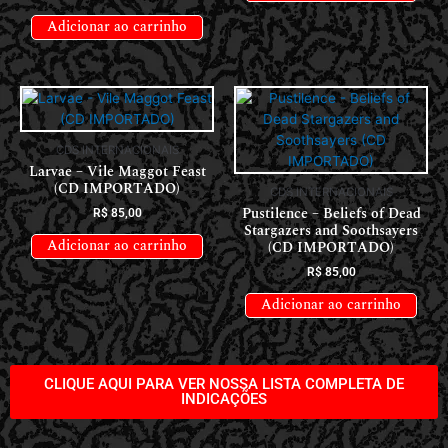
Adicionar ao carrinho
CDS INTERNACIONAIS
Larvae – Vile Maggot Feast
(CD IMPORTADO)
CDS INTERNACIONAIS
Pustilence – Beliefs of Dead
R$
85,00
Stargazers and Soothsayers
Adicionar ao carrinho
(CD IMPORTADO)
R$
85,00
Adicionar ao carrinho
CLIQUE AQUI PARA VER NOSSA LISTA COMPLETA DE
INDICAÇÕES