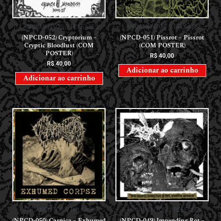
LANÇAMENTOS // RELEASES
LANÇAMENTOS // RELEASES
(NPCD-052) Cryptorium –
(NPCD-051) Pissrot – Pissrot
Cryptic Bloodlust (COM
(COM POSTER)
POSTER)
R$
40,00
R$
40,00
Adicionar ao carrinho
Adicionar ao carrinho
LANÇAMENTOS // RELEASES
LANÇAMENTOS // RELEASES
(NPCD-050) Carniça – Exhumed
(NPCD-049) Impending Rot –