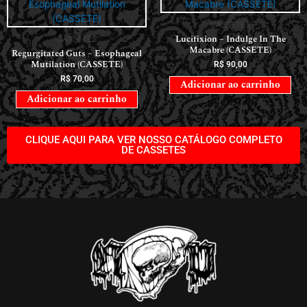
CASSETES
Lucifixion – Indulge In The
CASSETES
Macabre (CASSETE)
Regurgitated Guts – Esophageal
Mutilation (CASSETE)
R$
90,00
R$
70,00
Adicionar ao carrinho
Adicionar ao carrinho
CLIQUE AQUI PARA VER NOSSO CATÁLOGO COMPLETO
DE CASSETES