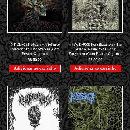
LANÇAMENTOS // RELEASES
LANÇAMENTOS // RELEASES
(NPCD-054) Noxis – Violence
(NPCD-053) Fossilization – He
Inherent In The System (Com
Whose Name Was Long
Poster Gigante)
Forgotten (Com Poster Gigante)
R$
50,00
R$
50,00
Adicionar ao carrinho
Adicionar ao carrinho