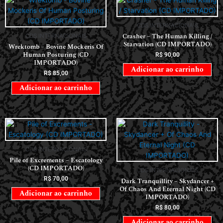
CDS INTERNACIONAIS
Crasher – The Human Killing /
CDS INTERNACIONAIS
Starvation (CD IMPORTADO)
Wrektomb – Bovine Mockeris Of
Human Posturing (CD
R$
90,00
IMPORTADO)
Adicionar ao carrinho
R$
85,00
Adicionar ao carrinho
CDS INTERNACIONAIS
Pile of Excrements – Escatology
(CD IMPORTADO)
CDS INTERNACIONAIS
R$
70,00
Dark Tranquillity – Skydancer +
Of Chaos And Eternal Night (CD
Adicionar ao carrinho
IMPORTADO)
R$
80,00
Adicionar ao carrinho