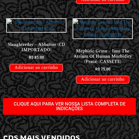
CDS INTERNACIONAIS
Slaughterday – Abbatior (CD
CASSETES
IMPORTADO)
Mephitic Grave – Into The
Atrium Of Human Morbidity
R$
85,00
(Prata) (CASSETE)
Adicionar ao carrinho
R$
75,00
Adicionar ao carrinho
CLIQUE AQUI PARA VER NOSSA LISTA COMPLETA DE
INDICAÇÕES
CDS MAIS VENDIDOS