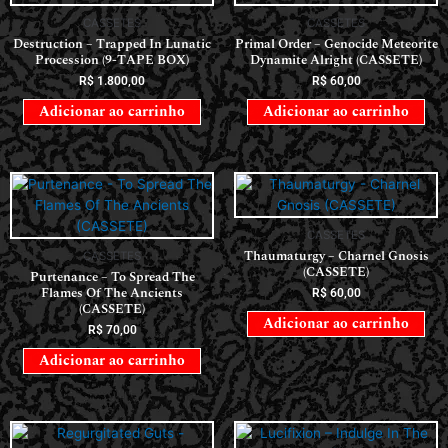
CASSETES
CASSETES
Destruction – Trapped In Lunatic
Primal Order – Genocide Meteorite
Procession (9-TAPE BOX)
Dynamite Alright (CASSETE)
R$
1.800,00
R$
60,00
Adicionar ao carrinho
Adicionar ao carrinho
CASSETES
Thaumaturgy – Charnel Gnosis
CASSETES
(CASSETE)
Purtenance – To Spread The
Flames Of The Ancients
R$
60,00
(CASSETE)
Adicionar ao carrinho
R$
70,00
Adicionar ao carrinho