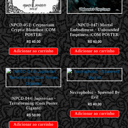
LANÇAMENTOS // RELEASES
LANÇAMENTOS // RELEASES
(NPCD-052) Cryptorium –
(NPCD-047) Mortal
Cryptic Bloodlust (COM
Embodiment – Unbounded
POSTER)
Emptiness (COM POSTER)
R$
40,00
R$
40,00
Adicionar ao carrinho
Adicionar ao carrinho
CDS NACIONAIS
Necrophobic – Spawned By
LANÇAMENTOS // RELEASES
Evil
(NPCD-044) Jupiterian –
Terraforming (Com Poster
R$
40,00
Gigante)
Adicionar ao carrinho
R$
50,00
Adicionar ao carrinho