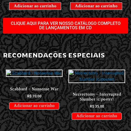
Adicionar ao carrinho
Adicionar ao carrinho
CLIQUE AQUI PARA VER NOSSO CATÁLOGO COMPLETO
DE LANÇAMENTOS EM CD
RECOMENDAÇÕES ESPECIAIS
CDS INTERNACIONAIS
CDS NACIONAIS
Scabbard – Nonsense War
Necrectomy – Interrupted
R$
70,00
Slumber (c/poster)
Adicionar ao carrinho
R$
35,00
Adicionar ao carrinho