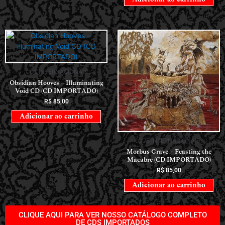
CDS INTERNACIONAIS
Obsidian Hooves – Illuminating
Void CD (CD IMPORTADO)
R$
85,00
Adicionar ao carrinho
CDS INTERNACIONAIS
Morbus Grave – Feasting the
Macabre (CD IMPORTADO)
R$
85,00
Adicionar ao carrinho
CLIQUE AQUI PARA VER NOSSO CATÁLOGO COMPLETO
DE CDS IMPORTADOS