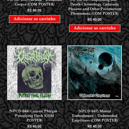
Corpse (COM POSTER)
Death Chronology, Cadaveric
Phauna and Other Postmortem
R$
40,00
Phenomena (COM POSTER)
Adicionar ao carrinho
R$
40,00
Adicionar ao carrinho
LANÇAMENTOS // RELEASES
LANÇAMENTOS // RELEASES
(NPCD-048) Caustic Phlegm –
(NPCD-047) Mortal
Putrefying Flesh (COM
Embodiment – Unbounded
POSTER)
Emptiness (COM POSTER)
R$
40,00
R$
40,00