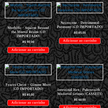
CDS INTERNACIONAIS
Necrocene – Detrimental
CDS INTERNACIONAIS
Paratomy (CD IMPORTADO)
Morbific – Squirm Beyond
the Mortal Realm (CD
R$
85,00
IMPORTADO)
Adicionar ao carrinho
R$
90,00
Adicionar ao carrinho
CDS INTERNACIONAIS
Feaces Christ – Gimme More
CASSETES
(CD IMPORTADO)
Intestinal Hex / Pukewraith –
Medieval Grimes (CASSETE)
R$
85,00
R$
60,00
Adicionar ao carrinho
Adicionar ao carrinho