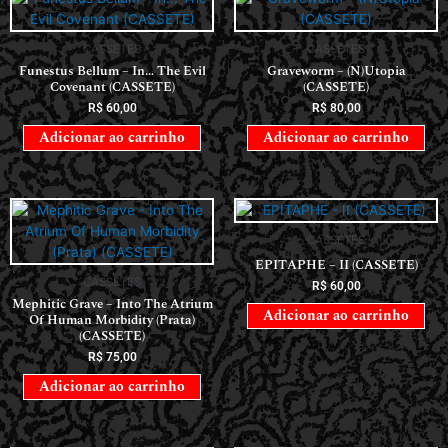
CASSETES
CASSETES
Funestus Bellum – In… The Evil
Graveworm – (N)Utopia
Covenant (CASSETE)
(CASSETE)
R$
60,00
R$
80,00
Adicionar ao carrinho
Adicionar ao carrinho
CASSETES
EPITAPHE – II (CASSETE)
CASSETES
R$
60,00
Mephitic Grave – Into The Atrium
Adicionar ao carrinho
Of Human Morbidity (Prata)
(CASSETE)
R$
75,00
Adicionar ao carrinho