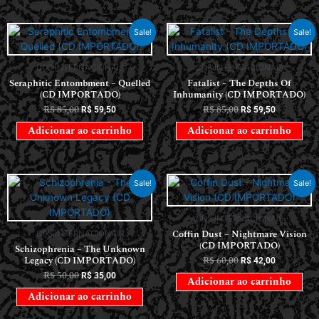
Sale!
Sale!
CDS INTERNACIONAIS
CDS INTERNACIONAIS
Seraphitic Entombment – Quelled
Fatalist – The Depths Of
(CD IMPORTADO)
Inhumanity (CD IMPORTADO)
R$
85,00
R$
85,00
R$
59,50
R$
59,50
Adicionar ao carrinho
Adicionar ao carrinho
Sale!
Sale!
CDS INTERNACIONAIS
Coffin Dust – Nightmare Vision
CDS INTERNACIONAIS
(CD IMPORTADO)
Schizophrenia – The Unknown
Legacy (CD IMPORTADO)
R$
60,00
R$
42,00
R$
50,00
R$
35,00
Adicionar ao carrinho
Adicionar ao carrinho