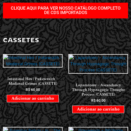
CLIQUE AQUI PARA VER NOSSO CATÁLOGO COMPLETO
DE CDS IMPORTADOS
CASSETES
CASSETES
Intestinal Hex / Pukewraith –
CASSETES
Medieval Grimes (CASSETE)
Laparatomy – Ascendancy
Through Hypnagogic Thought
R$
60,00
Process (CASSETE)
Adicionar ao carrinho
R$
60,00
Adicionar ao carrinho