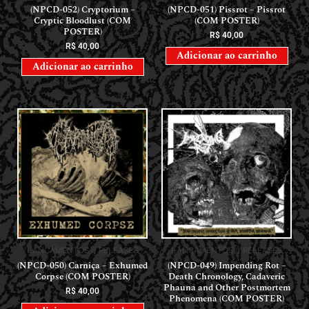
(NPCD-052) Cryptorium –
(NPCD-051) Pissrot – Pissrot
Cryptic Bloodlust (COM
(COM POSTER)
POSTER)
R$
40,00
R$
40,00
Adicionar ao carrinho
Adicionar ao carrinho
LANÇAMENTOS // RELEASES
LANÇAMENTOS // RELEASES
(NPCD-050) Carniça – Exhumed
(NPCD-049) Impending Rot –
Corpse (COM POSTER)
Death Chronology, Cadaveric
Phauna and Other Postmortem
R$
40,00
Phenomena (COM POSTER)