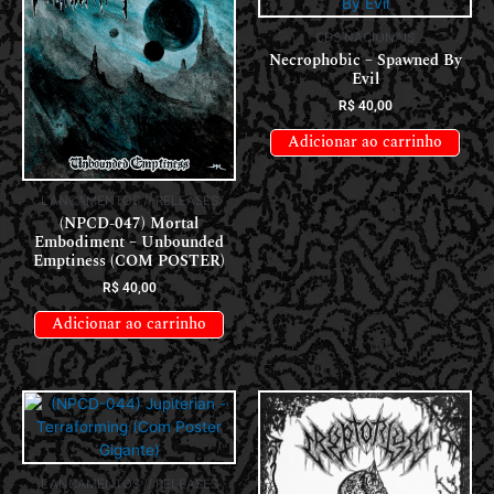
CDS NACIONAIS
Necrophobic – Spawned By
Evil
R$
40,00
Adicionar ao carrinho
LANÇAMENTOS // RELEASES
(NPCD-047) Mortal
Embodiment – Unbounded
Emptiness (COM POSTER)
R$
40,00
Adicionar ao carrinho
LANÇAMENTOS // RELEASES