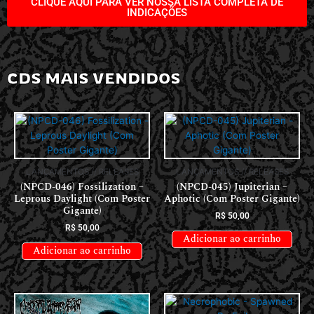
CLIQUE AQUI PARA VER NOSSA LISTA COMPLETA DE
INDICAÇÕES
CDS MAIS VENDIDOS
LANÇAMENTOS // RELEASES
LANÇAMENTOS // RELEASES
(NPCD-046) Fossilization –
(NPCD-045) Jupiterian –
Leprous Daylight (Com Poster
Aphotic (Com Poster Gigante)
Gigante)
R$
50,00
R$
50,00
Adicionar ao carrinho
Adicionar ao carrinho