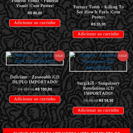
Funeral Vomit – Funeral
CDS NACIONAIS
Vomit (Com Poster)
Torture Tomb – Killing To
See How It Feels (Com
R$
40,00
Poster)
Adicionar ao carrinho
R$
35,00
Adicionar ao carrinho
Sale!
Sale!
CDS INTERNACIONAIS
Delirium – Zzooouhh (CD
CDS INTERNACIONAIS
DUPLO IMPORTADO)
Surgikill – Sanguinary
Revelations (CD
R$
150,00
R$
105,00
IMPORTADO)
Adicionar ao carrinho
R$
85,00
R$
59,50
Adicionar ao carrinho