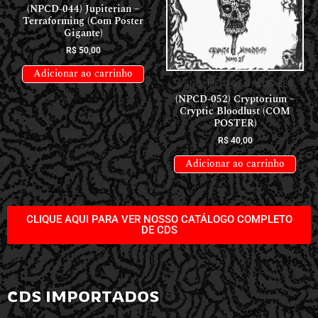
(NPCD-044) Jupiterian –
Terraforming (Com Poster
Gigante)
R$
50,00
Adicionar ao carrinho
LANÇAMENTOS // RELEASES
(NPCD-052) Cryptorium –
Cryptic Bloodlust (COM
POSTER)
R$
40,00
Adicionar ao carrinho
CLIQUE AQUI PARA VER NOSSO CATÁLOGO COMPLETO
DE CDS
CDS IMPORTADOS