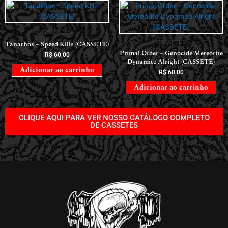
CASSETES
CASSETES
Tanathos – Speed Kills (CASSETE)
Primal Order – Genocide Meteorite
R$
60,00
Dynamite Alright (CASSETE)
Adicionar ao carrinho
R$
60,00
Adicionar ao carrinho
CLIQUE AQUI PARA VER NOSSO CATÁLOGO COMPLETO
DE CASSETES