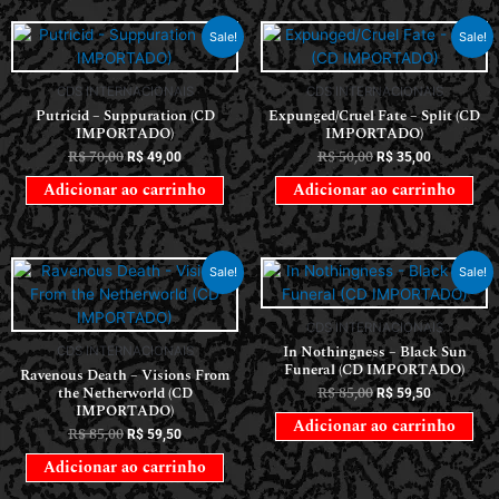
Sale!
Sale!
CDS INTERNACIONAIS
CDS INTERNACIONAIS
Putricid – Suppuration (CD
Expunged/Cruel Fate – Split (CD
IMPORTADO)
IMPORTADO)
R$
70,00
R$
50,00
R$
49,00
R$
35,00
Adicionar ao carrinho
Adicionar ao carrinho
Sale!
Sale!
CDS INTERNACIONAIS
In Nothingness – Black Sun
CDS INTERNACIONAIS
Funeral (CD IMPORTADO)
Ravenous Death – Visions From
the Netherworld (CD
R$
85,00
R$
59,50
IMPORTADO)
Adicionar ao carrinho
R$
85,00
R$
59,50
Adicionar ao carrinho