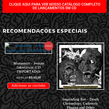
CLIQUE AQUI PARA VER NOSSO CATÁLOGO COMPLETO
DE LANÇAMENTOS EM CD
RECOMENDAÇÕES ESPECIAIS
Sale!
CDS INTERNACIONAIS
Monastery – Święta
Inkwizycja (CD
IMPORTADO)
R$
90,00
R$
63,00
Adicionar ao carrinho
CDS NACIONAIS
Impending Rot – Death
Chronology, Cadaveric
Phauna and Other