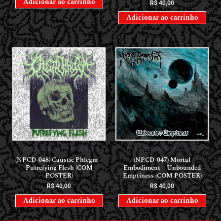
Adicionar ao carrinho
R$
40,00
Adicionar ao carrinho
LANÇAMENTOS // RELEASES
LANÇAMENTOS // RELEASES
(NPCD-048) Caustic Phlegm –
(NPCD-047) Mortal
Putrefying Flesh (COM
Embodiment – Unbounded
POSTER)
Emptiness (COM POSTER)
R$
40,00
R$
40,00
Adicionar ao carrinho
Adicionar ao carrinho