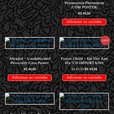
Postmortem Phenomena
(COM POSTER)
R$
40,00
Adicionar ao carrinho
Sale!
CDS NACIONAIS
CDS INTERNACIONAIS
Abraded – Unadulterated
Feaces Christ – Eat Shit And
Perversity (Com Poster)
Die (CD IMPORTADO)
R$
40,00
R$
85,00
R$
59,50
Adicionar ao carrinho
Adicionar ao carrinho
CDS NACIONAIS