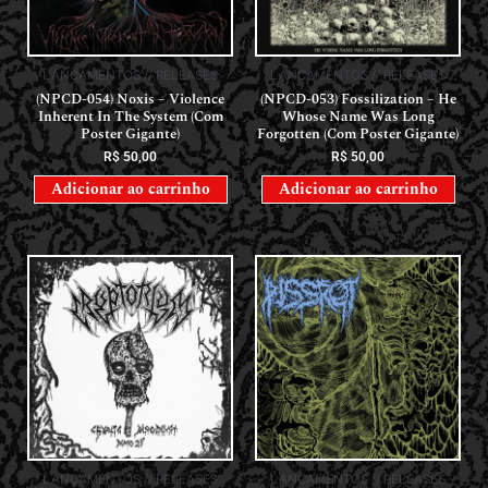
LANÇAMENTOS // RELEASES
LANÇAMENTOS // RELEASES
(NPCD-054) Noxis – Violence
(NPCD-053) Fossilization – He
Inherent In The System (Com
Whose Name Was Long
Poster Gigante)
Forgotten (Com Poster Gigante)
R$
50,00
R$
50,00
Adicionar ao carrinho
Adicionar ao carrinho
LANÇAMENTOS // RELEASES
LANÇAMENTOS // RELEASES