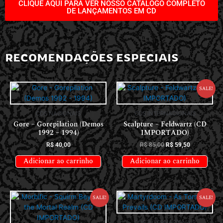
CLIQUE AQUI PARA VER NOSSO CATÁLOGO COMPLETO
DE LANÇAMENTOS EM CD
RECOMENDAÇÕES ESPECIAIS
Sale!
CDS NACIONAIS
CDS INTERNACIONAIS
Gore – Gorepilation (Demos
Scalpture – Feldwartz (CD
1992 – 1994)
IMPORTADO)
R$
40,00
R$
85,00
R$
59,50
Adicionar ao carrinho
Adicionar ao carrinho
Sale!
Sale!
CDS INTERNACIONAIS