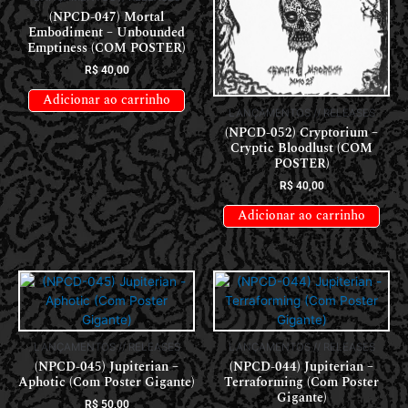
(NPCD-047) Mortal
Embodiment – Unbounded
Emptiness (COM POSTER)
R$
40,00
Adicionar ao carrinho
LANÇAMENTOS // RELEASES
(NPCD-052) Cryptorium –
Cryptic Bloodlust (COM
POSTER)
R$
40,00
Adicionar ao carrinho
LANÇAMENTOS // RELEASES
LANÇAMENTOS // RELEASES
(NPCD-045) Jupiterian –
(NPCD-044) Jupiterian –
Aphotic (Com Poster Gigante)
Terraforming (Com Poster
Gigante)
R$
50,00