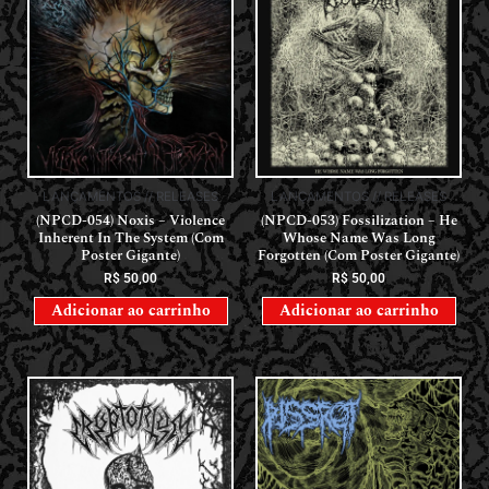
LANÇAMENTOS // RELEASES
LANÇAMENTOS // RELEASES
(NPCD-054) Noxis – Violence
(NPCD-053) Fossilization – He
Inherent In The System (Com
Whose Name Was Long
Poster Gigante)
Forgotten (Com Poster Gigante)
R$
50,00
R$
50,00
Adicionar ao carrinho
Adicionar ao carrinho