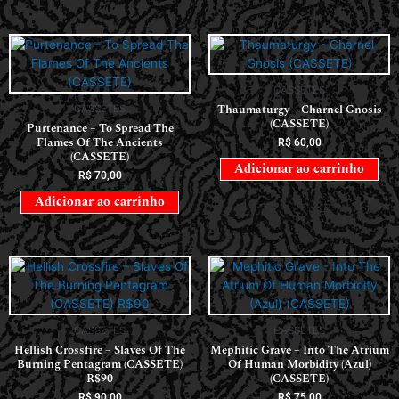
CASSETES
Thaumaturgy – Charnel Gnosis
CASSETES
(CASSETE)
Purtenance – To Spread The
Flames Of The Ancients
R$
60,00
(CASSETE)
Adicionar ao carrinho
R$
70,00
Adicionar ao carrinho
CASSETES
CASSETES
Hellish Crossfire – Slaves Of The
Mephitic Grave – Into The Atrium
Burning Pentagram (CASSETE)
Of Human Morbidity (Azul)
R$90
(CASSETE)
R$
90,00
R$
75,00