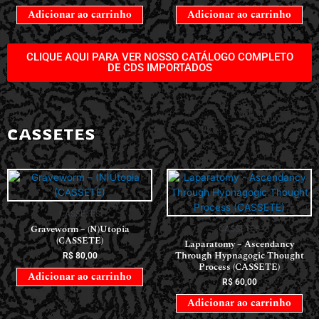
Adicionar ao carrinho
Adicionar ao carrinho
CLIQUE AQUI PARA VER NOSSO CATÁLOGO COMPLETO
DE CDS IMPORTADOS
CASSETES
CASSETES
Graveworm – (N)Utopia
CASSETES
(CASSETE)
Laparatomy – Ascendancy
Through Hypnagogic Thought
R$
80,00
Process (CASSETE)
Adicionar ao carrinho
R$
60,00
Adicionar ao carrinho