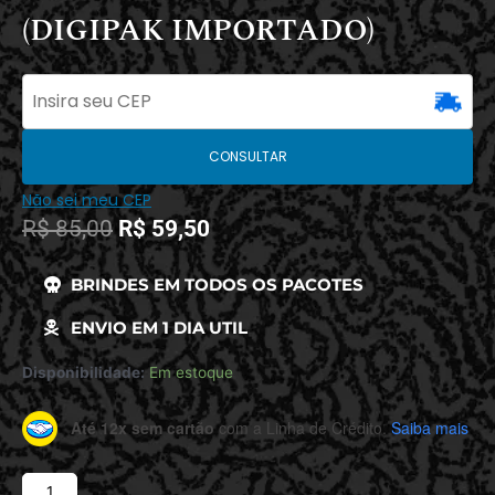
(DIGIPAK IMPORTADO)
CONSULTAR
Não sei meu CEP
R$
85,00
R$
59,50
BRINDES EM TODOS OS PACOTES
ENVIO EM 1 DIA UTIL
Disponibilidade:
Em estoque
Até 12x sem cartão
com a Linha de Crédito.
Saiba mais