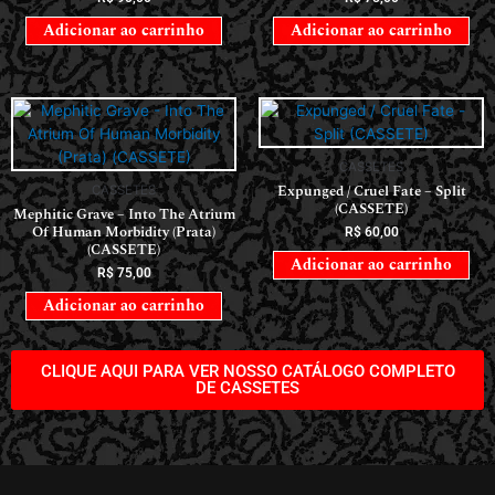
Adicionar ao carrinho
Adicionar ao carrinho
CASSETES
Expunged / Cruel Fate – Split
CASSETES
(CASSETE)
Mephitic Grave – Into The Atrium
Of Human Morbidity (Prata)
R$
60,00
(CASSETE)
Adicionar ao carrinho
R$
75,00
Adicionar ao carrinho
CLIQUE AQUI PARA VER NOSSO CATÁLOGO COMPLETO
DE CASSETES