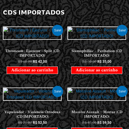
CDS IMPORTADOS
Sale!
Sale!
CDS INTERNACIONAIS
CDS INTERNACIONAIS
Throneum / Ejecutor – Split (CD
Slamophiliac – Perihelion (CD
IMPORTADO)
IMPORTADO)
R$
60,00
R$
50,00
R$
42,00
R$
35,00
Adicionar ao carrinho
Adicionar ao carrinho
Sale!
Sale!
CDS INTERNACIONAIS
CDS INTERNACIONAIS
Vapuleador – Violencia Ortodoxa
Massive Assault – Mortar (CD
(CD IMPORTADO)
IMPORTADO)
R$
75,00
R$
85,00
R$
52,50
R$
59,50