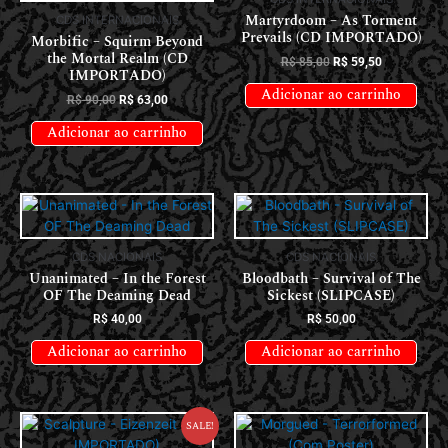
Martyrdoom – As Torment
CDS INTERNACIONAIS
Prevails (CD IMPORTADO)
Morbific – Squirm Beyond
the Mortal Realm (CD
R$
85,00
R$
59,50
IMPORTADO)
Adicionar ao carrinho
R$
90,00
R$
63,00
Adicionar ao carrinho
CDS NACIONAIS
CDS NACIONAIS
Unanimated – In the Forest
Bloodbath – Survival of The
OF The Deaming Dead
Sickest (SLIPCASE)
R$
40,00
R$
50,00
Adicionar ao carrinho
Adicionar ao carrinho
Sale!