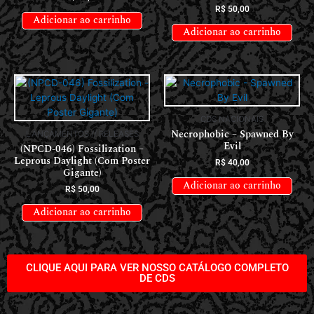
R$
50,00
Adicionar ao carrinho
Adicionar ao carrinho
CDS NACIONAIS
Necrophobic – Spawned By
LANÇAMENTOS // RELEASES
Evil
(NPCD-046) Fossilization –
Leprous Daylight (Com Poster
R$
40,00
Gigante)
Adicionar ao carrinho
R$
50,00
Adicionar ao carrinho
CLIQUE AQUI PARA VER NOSSO CATÁLOGO COMPLETO
DE CDS