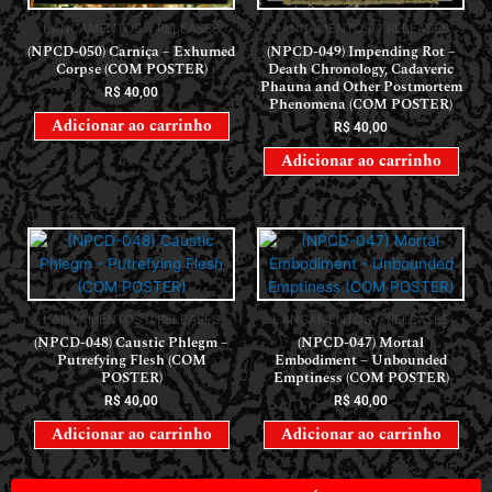
LANÇAMENTOS // RELEASES
LANÇAMENTOS // RELEASES
(NPCD-050) Carniça – Exhumed
(NPCD-049) Impending Rot –
Corpse (COM POSTER)
Death Chronology, Cadaveric
Phauna and Other Postmortem
R$
40,00
Phenomena (COM POSTER)
Adicionar ao carrinho
R$
40,00
Adicionar ao carrinho
LANÇAMENTOS // RELEASES
LANÇAMENTOS // RELEASES
(NPCD-048) Caustic Phlegm –
(NPCD-047) Mortal
Putrefying Flesh (COM
Embodiment – Unbounded
POSTER)
Emptiness (COM POSTER)
R$
40,00
R$
40,00
Adicionar ao carrinho
Adicionar ao carrinho