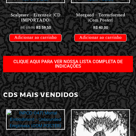
CDS INTERNACIONAIS
CDS NACIONAIS
Scalpture – Eizenzeit (CD
Morgued – Terrorformed
IMPORTADO)
(Com Poster)
R$
85,00
R$
59,50
R$
40,00
Adicionar ao carrinho
Adicionar ao carrinho
CLIQUE AQUI PARA VER NOSSA LISTA COMPLETA DE
INDICAÇÕES
CDS MAIS VENDIDOS
LANÇAMENTOS // RELEASES