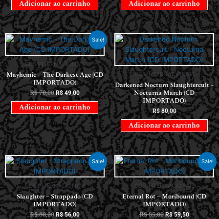
Adicionar ao carrinho
Adicionar ao carrinho
Sale!
CDS INTERNACIONAIS
Mayhemic – The Darkest Age (CD
CDS INTERNACIONAIS
IMPORTADO)
Darkened Nocturn Slaughtercult –
R$
70,00
Nocturna March (CD
R$
49,00
IMPORTADO)
Adicionar ao carrinho
R$
80,00
Adicionar ao carrinho
Sale!
Sale!
CDS INTERNACIONAIS
CDS INTERNACIONAIS
Slaughter – Strappado (CD
Eternal Rot – Moribound (CD
IMPORTADO)
IMPORTADO)
R$
80,00
R$
85,00
R$
56,00
R$
59,50