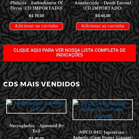
Phthisis – Embodiment Of
Anotherside – Death Eternal
Decay (CD IMPORTADO)
(CD IMPORTADO)
R$
70,00
R$
60,00
Adicionar ao carrinho
Adicionar ao carrinho
CLIQUE AQUI PARA VER NOSSA LISTA COMPLETA DE
INDICAÇÕES
CDS MAIS VENDIDOS
CDS NACIONAIS
Necrophobic – Spawned By
LANÇAMENTOS // RELEASES
Evil
(NPCD-045) Jupiterian –
Aphotic (Com Poster Gigante)
R$
40,00