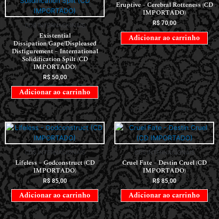
Eruptive – Cerebral Rotteness (CD
IMPORTADO)
R$
70,00
CDS INTERNACIONAIS
Existential
Adicionar ao carrinho
Dissipation/Gape/Displeased
Disfigurement – International
Solidification Spilt (CD
IMPORTADO)
R$
50,00
Adicionar ao carrinho
CDS INTERNACIONAIS
CDS INTERNACIONAIS
Lifeless – Godconstruct (CD
Cruel Fate – Destin Cruel (CD
IMPORTADO)
IMPORTADO)
R$
85,00
R$
85,00
Adicionar ao carrinho
Adicionar ao carrinho