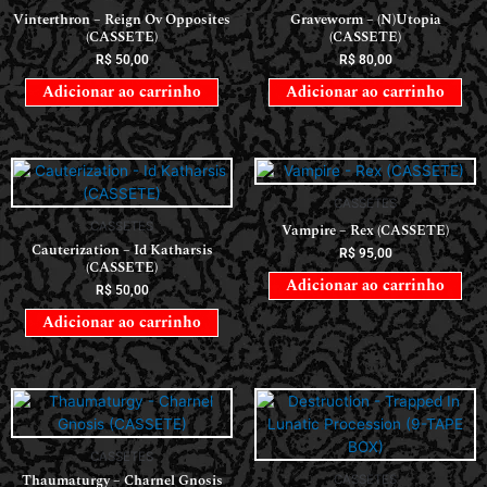
Vinterthron – Reign Ov Opposites
Graveworm – (N)Utopia
(CASSETE)
(CASSETE)
R$
50,00
R$
80,00
Adicionar ao carrinho
Adicionar ao carrinho
CASSETES
CASSETES
Vampire – Rex (CASSETE)
Cauterization – Id Katharsis
R$
95,00
(CASSETE)
Adicionar ao carrinho
R$
50,00
Adicionar ao carrinho
CASSETES
Thaumaturgy – Charnel Gnosis
CASSETES