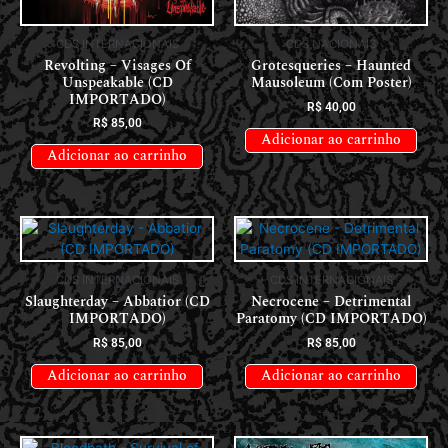
CDS INTERNACIONAIS
CDS NACIONAIS
Revolting – Visages Of
Grotesqueries – Haunted
Unspeakable (CD
Mausoleum (Com Poster)
IMPORTADO)
R$
40,00
R$
85,00
Adicionar ao carrinho
Adicionar ao carrinho
CDS INTERNACIONAIS
CDS INTERNACIONAIS
Slaughterday – Abbatior (CD
Necrocene – Detrimental
IMPORTADO)
Paratomy (CD IMPORTADO)
R$
85,00
R$
85,00
Adicionar ao carrinho
Adicionar ao carrinho