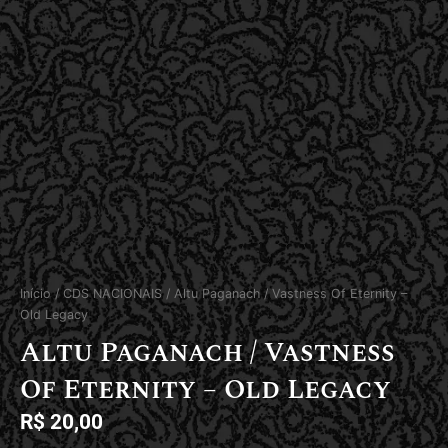
Início
/
CDS NACIONAIS
/ Altu Paganach / Vastness Of Eternity –
Old Legacy
Altu Paganach / Vastness
Of Eternity – Old Legacy
R$
20,00