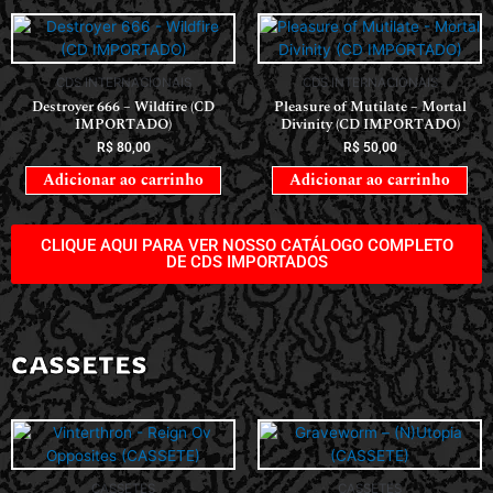
CDS INTERNACIONAIS
CDS INTERNACIONAIS
Destroyer 666 – Wildfire (CD
Pleasure of Mutilate – Mortal
IMPORTADO)
Divinity (CD IMPORTADO)
R$
80,00
R$
50,00
Adicionar ao carrinho
Adicionar ao carrinho
CLIQUE AQUI PARA VER NOSSO CATÁLOGO COMPLETO
DE CDS IMPORTADOS
CASSETES
CASSETES
CASSETES