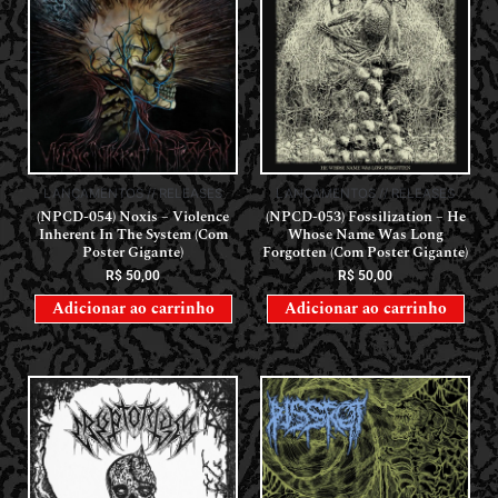
LANÇAMENTOS // RELEASES
LANÇAMENTOS // RELEASES
(NPCD-054) Noxis – Violence
(NPCD-053) Fossilization – He
Inherent In The System (Com
Whose Name Was Long
Poster Gigante)
Forgotten (Com Poster Gigante)
R$
50,00
R$
50,00
Adicionar ao carrinho
Adicionar ao carrinho