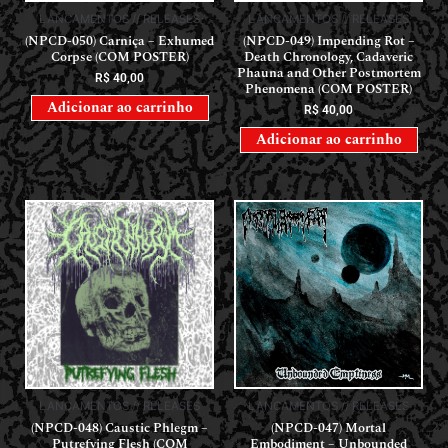
LANÇAMENTOS // RELEASES
LANÇAMENTOS // RELEASES
(NPCD-050) Carniça – Exhumed
(NPCD-049) Impending Rot –
Corpse (COM POSTER)
Death Chronology, Cadaveric
Phauna and Other Postmortem
R$
40,00
Phenomena (COM POSTER)
Adicionar ao carrinho
R$
40,00
Adicionar ao carrinho
LANÇAMENTOS // RELEASES
LANÇAMENTOS // RELEASES
(NPCD-048) Caustic Phlegm –
(NPCD-047) Mortal
Putrefying Flesh (COM
Embodiment – Unbounded