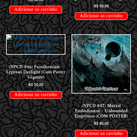
R$
50,00
Adicionar ao carrinho
Adicionar ao carrinho
LANÇAMENTOS // RELEASES
(NPCD-046) Fossilization –
Leprous Daylight (Com Poster
Gigante)
R$
50,00
Adicionar ao carrinho
LANÇAMENTOS // RELEASES
(NPCD-047) Mortal
Embodiment – Unbounded
Emptiness (COM POSTER)
R$
40,00
Adicionar ao carrinho