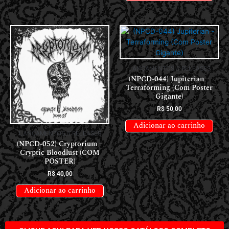
LANÇAMENTOS // RELEASES
(NPCD-044) Jupiterian –
Terraforming (Com Poster
Gigante)
R$
50,00
Adicionar ao carrinho
LANÇAMENTOS // RELEASES
(NPCD-052) Cryptorium –
Cryptic Bloodlust (COM
POSTER)
R$
40,00
Adicionar ao carrinho