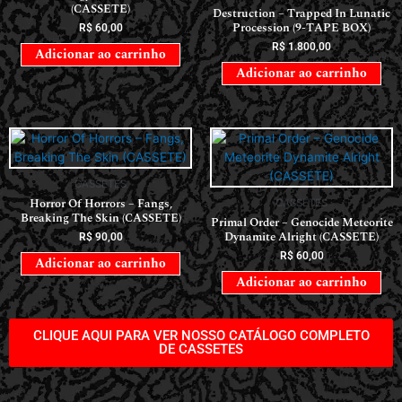
(CASSETE)
Destruction – Trapped In Lunatic
Procession (9-TAPE BOX)
R$
60,00
R$
1.800,00
Adicionar ao carrinho
Adicionar ao carrinho
CASSETES
Horror Of Horrors ‎– Fangs,
CASSETES
Breaking The Skin (CASSETE)
Primal Order – Genocide Meteorite
Dynamite Alright (CASSETE)
R$
90,00
R$
60,00
Adicionar ao carrinho
Adicionar ao carrinho
CLIQUE AQUI PARA VER NOSSO CATÁLOGO COMPLETO
DE CASSETES