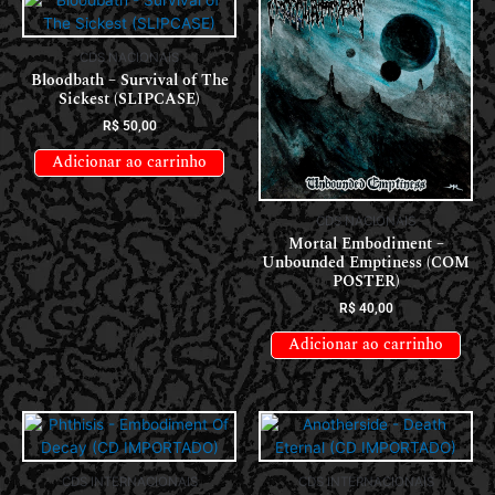
CDS NACIONAIS
Bloodbath – Survival of The
Sickest (SLIPCASE)
R$
50,00
Adicionar ao carrinho
CDS NACIONAIS
Mortal Embodiment –
Unbounded Emptiness (COM
POSTER)
R$
40,00
Adicionar ao carrinho
CDS INTERNACIONAIS
CDS INTERNACIONAIS