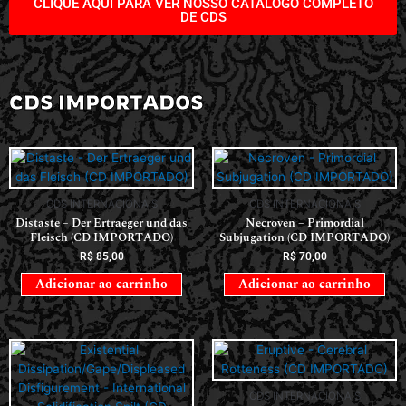
CLIQUE AQUI PARA VER NOSSO CATÁLOGO COMPLETO
DE CDS
CDS IMPORTADOS
CDS INTERNACIONAIS
CDS INTERNACIONAIS
Distaste – Der Ertraeger und das
Necroven – Primordial
Fleisch (CD IMPORTADO)
Subjugation (CD IMPORTADO)
R$
85,00
R$
70,00
Adicionar ao carrinho
Adicionar ao carrinho
CDS INTERNACIONAIS