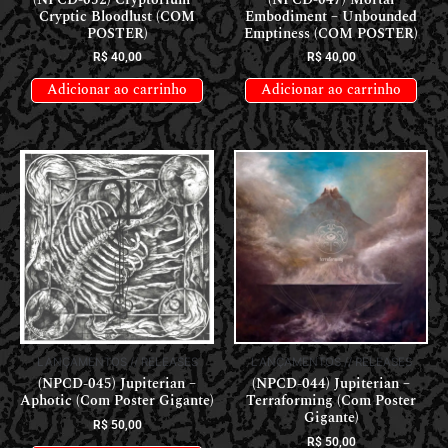
Cryptic Bloodlust (COM
Embodiment – Unbounded
POSTER)
Emptiness (COM POSTER)
R$
40,00
R$
40,00
Adicionar ao carrinho
Adicionar ao carrinho
LANÇAMENTOS // RELEASES
LANÇAMENTOS // RELEASES
(NPCD-045) Jupiterian –
(NPCD-044) Jupiterian –
Aphotic (Com Poster Gigante)
Terraforming (Com Poster
Gigante)
R$
50,00
R$
50,00