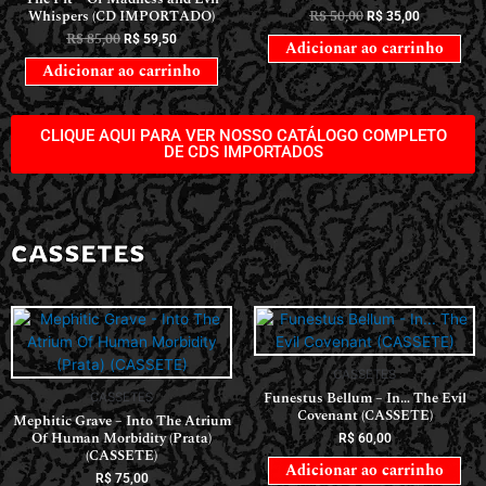
Whispers (CD IMPORTADO)
R$
50,00
R$
35,00
R$
85,00
R$
59,50
Adicionar ao carrinho
Adicionar ao carrinho
CLIQUE AQUI PARA VER NOSSO CATÁLOGO COMPLETO
DE CDS IMPORTADOS
CASSETES
CASSETES
Funestus Bellum – In… The Evil
CASSETES
Covenant (CASSETE)
Mephitic Grave – Into The Atrium
Of Human Morbidity (Prata)
R$
60,00
(CASSETE)
Adicionar ao carrinho
R$
75,00