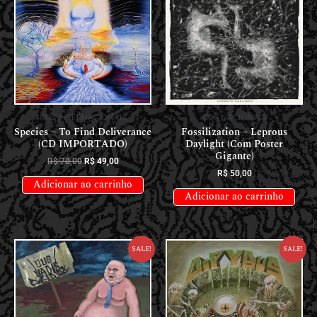
CDS INTERNACIONAIS
CDS NACIONAIS
Species – To Find Deliverance
Fossilization – Leprous
(CD IMPORTADO)
Daylight (Com Poster
Gigante)
R$
70,00
R$
49,00
R$
50,00
Adicionar ao carrinho
Adicionar ao carrinho
Sale!
Sale!