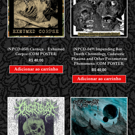
LANÇAMENTOS // RELEASES
LANÇAMENTOS // RELEASES
(NPCD-050) Carniça – Exhumed
(NPCD-049) Impending Rot –
Corpse (COM POSTER)
Death Chronology, Cadaveric
Phauna and Other Postmortem
R$
40,00
Phenomena (COM POSTER)
Adicionar ao carrinho
R$
40,00
Adicionar ao carrinho