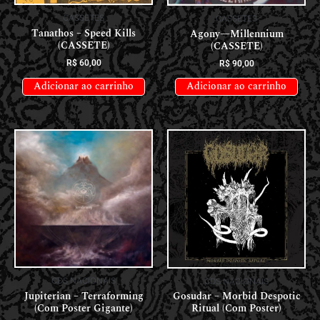
CASSETES
CASSETES
Tanathos – Speed Kills
Agony—Millennium
(CASSETE)
(CASSETE)
R$
60,00
R$
90,00
Adicionar ao carrinho
Adicionar ao carrinho
CDS NACIONAIS
CDS NACIONAIS
Jupiterian – Terraforming
Gosudar – Morbid Despotic
(Com Poster Gigante)
Ritual (Com Poster)