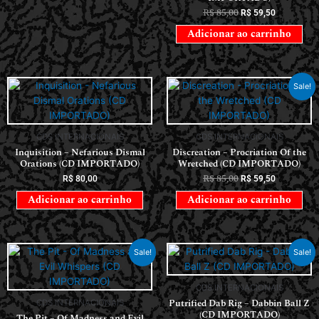
R$
85,00
R$
59,50
Adicionar ao carrinho
Sale!
CDS INTERNACIONAIS
CDS INTERNACIONAIS
Inquisition – Nefarious Dismal
Discreation – Procriation Of the
Orations (CD IMPORTADO)
Wretched (CD IMPORTADO)
R$
85,00
R$
80,00
R$
59,50
Adicionar ao carrinho
Adicionar ao carrinho
Sale!
Sale!
CDS INTERNACIONAIS
Putrified Dab Rig – Dabbin Ball Z
CDS INTERNACIONAIS
(CD IMPORTADO)
The Pit – Of Madness and Evil