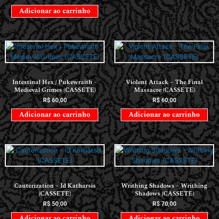
Adicionar ao carrinho
CASSETES
CASSETES
Intestinal Hex / Pukewraith –
Violent Attack – The Final
Medieval Grimes (CASSETE)
Massacre (CASSETE)
R$
60,00
R$
60,00
Adicionar ao carrinho
Adicionar ao carrinho
CASSETES
CASSETES
Cauterization – Id Katharsis
Writhing Shadows – Writhing
(CASSETE)
Shadows (CASSETE)
R$
50,00
R$
70,00
Adicionar ao carrinho
Adicionar ao carrinho