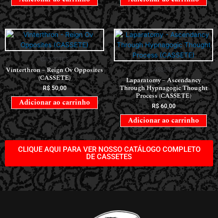
CASSETES
Vinterthron – Reign Ov Opposites
CASSETES
(CASSETE)
Laparatomy – Ascendancy
Through Hypnagogic Thought
R$
50,00
Process (CASSETE)
Adicionar ao carrinho
R$
60,00
Adicionar ao carrinho
CLIQUE AQUI PARA VER NOSSO CATÁLOGO COMPLETO
DE CASSETES