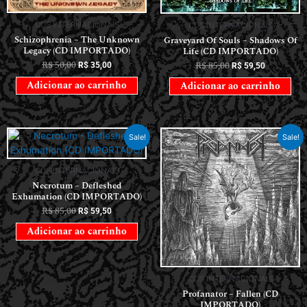
CDS INTERNACIONAIS
CDS INTERNACIONAIS
Schizophrenia – The Unknown
Graveyard Of Souls – Shadows Of
Legacy (CD IMPORTADO)
Life (CD IMPORTADO)
R$
50,00
R$
85,00
R$
35,00
R$
59,50
Adicionar ao carrinho
Adicionar ao carrinho
Sale!
Sale!
CDS INTERNACIONAIS
Necrotum – Defleshed
Exhumation (CD IMPORTADO)
R$
85,00
R$
59,50
Adicionar ao carrinho
CDS INTERNACIONAIS
Profanator – Fallen (CD
IMPORTADO)