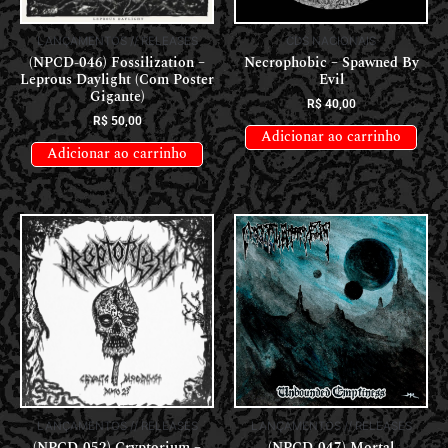
LANÇAMENTOS // RELEASES
CDS NACIONAIS
(NPCD-046) Fossilization –
Necrophobic – Spawned By
Leprous Daylight (Com Poster
Evil
Gigante)
R$
40,00
R$
50,00
Adicionar ao carrinho
Adicionar ao carrinho
LANÇAMENTOS // RELEASES
LANÇAMENTOS // RELEASES
(NPCD-052) Cryptorium –
(NPCD-047) Mortal