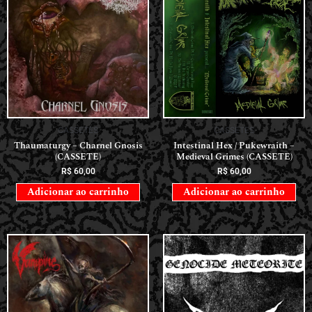
CASSETES
CASSETES
Thaumaturgy – Charnel Gnosis
Intestinal Hex / Pukewraith –
(CASSETE)
Medieval Grimes (CASSETE)
R$
60,00
R$
60,00
Adicionar ao carrinho
Adicionar ao carrinho