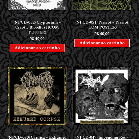
LANÇAMENTOS // RELEASES
LANÇAMENTOS // RELEASES
(NPCD-052) Cryptorium –
(NPCD-051) Pissrot – Pissrot
Cryptic Bloodlust (COM
(COM POSTER)
POSTER)
R$
40,00
R$
40,00
Adicionar ao carrinho
Adicionar ao carrinho
LANÇAMENTOS // RELEASES
LANÇAMENTOS // RELEASES
(NPCD-050) Carniça – Exhumed
(NPCD-049) Impending Rot –