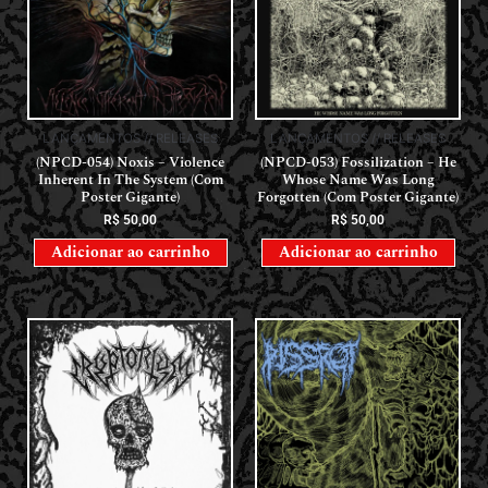
LANÇAMENTOS // RELEASES
LANÇAMENTOS // RELEASES
(NPCD-054) Noxis – Violence
(NPCD-053) Fossilization – He
Inherent In The System (Com
Whose Name Was Long
Poster Gigante)
Forgotten (Com Poster Gigante)
R$
50,00
R$
50,00
Adicionar ao carrinho
Adicionar ao carrinho