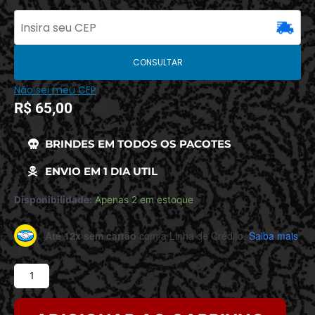
CONSULTAR
Não sei meu CEP
R$
65,00
BRINDES EM TODOS OS PACOTES
ENVIO EM 1 DIA UTIL
Disponibilidade:
Apenas 2 em estoque
Até 12x sem cartão
com a Linha de Crédito.
Saiba mais