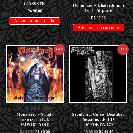
(CASSETE)
Diabolizer – Khalkedonian
Death (Slipcase)
R$
90,00
R$
40,00
Adicionar ao carrinho
Adicionar ao carrinho
Sale!
Sale!
CDS INTERNACIONAIS
CDS INTERNACIONAIS
Monastery – Święta
Sepulchral Curse -Deathbed
Inkwizycja (CD
Sessions EP (CD
IMPORTADO)
IMPORTADO)
R$
90,00
R$
63,00
R$
85,00
R$
59,50