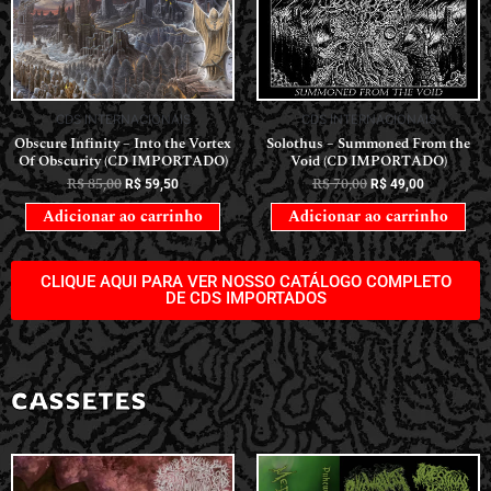
CDS INTERNACIONAIS
CDS INTERNACIONAIS
Obscure Infinity – Into the Vortex
Solothus – Summoned From the
Of Obscurity (CD IMPORTADO)
Void (CD IMPORTADO)
R$
85,00
R$
70,00
R$
59,50
R$
49,00
Adicionar ao carrinho
Adicionar ao carrinho
CLIQUE AQUI PARA VER NOSSO CATÁLOGO COMPLETO
DE CDS IMPORTADOS
CASSETES