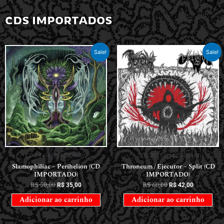
CDS IMPORTADOS
Sale!
Sale!
CDS INTERNACIONAIS
CDS INTERNACIONAIS
Slamophiliac – Perihelion (CD
Throneum / Ejecutor – Split (CD
IMPORTADO)
IMPORTADO)
R$
50,00
R$
60,00
R$
35,00
R$
42,00
Adicionar ao carrinho
Adicionar ao carrinho