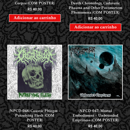
Corpse (COM POSTER)
Death Chronology, Cadaveric
Phauna and Other Postmortem
R$
40,00
Phenomena (COM POSTER)
Adicionar ao carrinho
R$
40,00
Adicionar ao carrinho
LANÇAMENTOS // RELEASES
LANÇAMENTOS // RELEASES
(NPCD-048) Caustic Phlegm –
(NPCD-047) Mortal
Putrefying Flesh (COM
Embodiment – Unbounded
POSTER)
Emptiness (COM POSTER)
R$
40,00
R$
40,00