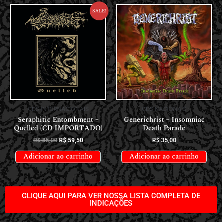
Sale!
CDS INTERNACIONAIS
CDS NACIONAIS
Seraphitic Entombment –
Generichrist – Insomniac
Quelled (CD IMPORTADO)
Death Parade
R$
85,00
R$
59,50
R$
35,00
Adicionar ao carrinho
Adicionar ao carrinho
CLIQUE AQUI PARA VER NOSSA LISTA COMPLETA DE
INDICAÇÕES