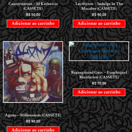
Cauterization – Id Katharsis
Lucifixion – Indulge In The
(CASSETE)
Macabre (CASSETE)
R$
50,00
R$
90,00
Adicionar ao carrinho
Adicionar ao carrinho
CASSETES
Regurgitated Guts – Esophageal
Mutilation (CASSETE)
R$
70,00
Adicionar ao carrinho
CASSETES
Agony—Millennium (CASSETE)
R$
90,00
Adicionar ao carrinho