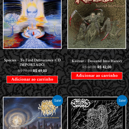
CDS INTERNACIONAIS
CDS INTERNACIONAIS
Species – To Find Deliverance (CD
Keitzer – Descend Into Heresy
IMPORTADO)
R$
60,00
R$
42,00
R$
70,00
R$
49,00
Adicionar ao carrinho
Adicionar ao carrinho
Sale!
Sale!