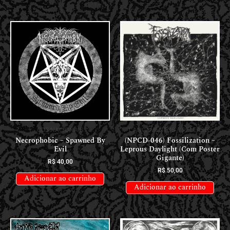
CDS NACIONAIS
LANÇAMENTOS // RELEASES
Necrophobic – Spawned By
(NPCD-046) Fossilization –
Evil
Leprous Daylight (Com Poster
Gigante)
R$
40,00
R$
50,00
Adicionar ao carrinho
Adicionar ao carrinho