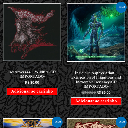
Sale!
CDS INTERNACIONAIS
CDS INTERNACIONAIS
Destroyer 666 – Wildfire (CD
Insidious Asphyxiation –
IMPORTADO)
Extirpation of Iniquitous and
Inexorable Deviancy (CD
R$
80,00
IMPORTADO)
Adicionar ao carrinho
R$
50,00
R$
35,00
Adicionar ao carrinho
Sale!
Sale!