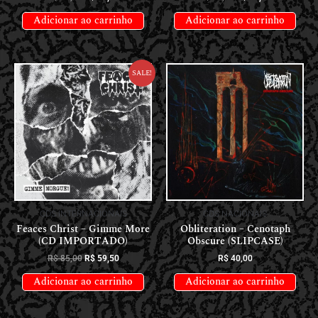
Adicionar ao carrinho
Adicionar ao carrinho
Sale!
CDS INTERNACIONAIS
CDS NACIONAIS
Feaces Christ – Gimme More
Obliteration – Cenotaph
(CD IMPORTADO)
Obscure (SLIPCASE)
R$
85,00
R$
59,50
R$
40,00
Adicionar ao carrinho
Adicionar ao carrinho