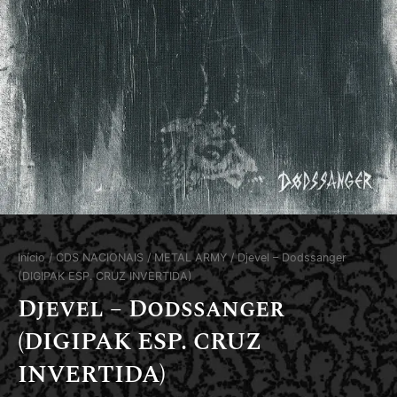
Início
/
CDS NACIONAIS
/
METAL ARMY
/ Djevel – Dodssanger
(DIGIPAK ESP. CRUZ INVERTIDA)
Djevel – Dodssanger
(DIGIPAK ESP. CRUZ
INVERTIDA)