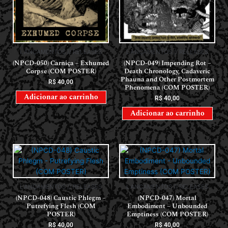
LANÇAMENTOS // RELEASES
LANÇAMENTOS // RELEASES
(NPCD-050) Carniça – Exhumed
(NPCD-049) Impending Rot –
Corpse (COM POSTER)
Death Chronology, Cadaveric
Phauna and Other Postmortem
R$
40,00
Phenomena (COM POSTER)
Adicionar ao carrinho
R$
40,00
Adicionar ao carrinho
LANÇAMENTOS // RELEASES
LANÇAMENTOS // RELEASES
(NPCD-048) Caustic Phlegm –
(NPCD-047) Mortal
Putrefying Flesh (COM
Embodiment – Unbounded
POSTER)
Emptiness (COM POSTER)
R$
40,00
R$
40,00