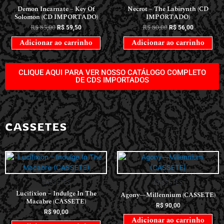
Demon Incarnate – Key Of
Necrot – The Labirynth (CD
Solomon (CD IMPORTADO)
IMPORTADO)
R$
85,00
R$
80,00
R$
59,50
R$
56,00
Adicionar ao carrinho
Adicionar ao carrinho
CLIQUE AQUI PARA VER NOSSO CATÁLOGO COMPLETO
DE CDS IMPORTADOS
CASSETES
CASSETES
CASSETES
Lucifixion – Indulge In The
Agony—Millennium (CASSETE)
Macabre (CASSETE)
R$
90,00
R$
90,00
Adicionar ao carrinho