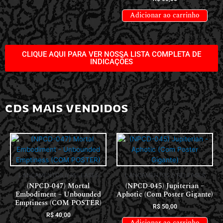
Adicionar ao carrinho
CLIQUE AQUI PARA VER NOSSA LISTA COMPLETA DE
INDICAÇÕES
CDS MAIS VENDIDOS
LANÇAMENTOS // RELEASES
LANÇAMENTOS // RELEASES
(NPCD-047) Mortal
(NPCD-045) Jupiterian –
Embodiment – Unbounded
Aphotic (Com Poster Gigante)
Emptiness (COM POSTER)
R$
50,00
R$
40,00
Adicionar ao carrinho