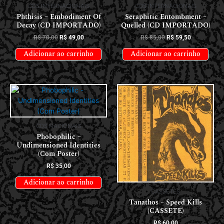
CDS INTERNACIONAIS
CDS INTERNACIONAIS
Phthisis – Embodiment Of
Seraphitic Entombment –
Decay (CD IMPORTADO)
Quelled (CD IMPORTADO)
R$
70,00
R$
49,00
R$
85,00
R$
59,50
Adicionar ao carrinho
Adicionar ao carrinho
CDS NACIONAIS
Phobophilic –
Undimensioned Identities
(Com Poster)
R$
35,00
Adicionar ao carrinho
CASSETES
Tanathos – Speed Kills
(CASSETE)
R$
60,00