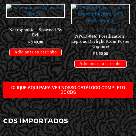
CDS NACIONAIS
Necrophobic – Spawned By
LANÇAMENTOS // RELEASES
Evil
(NPCD-046) Fossilization –
Leprous Daylight (Com Poster
R$
40,00
Gigante)
Adicionar ao carrinho
R$
50,00
Adicionar ao carrinho
CLIQUE AQUI PARA VER NOSSO CATÁLOGO COMPLETO
DE CDS
CDS IMPORTADOS