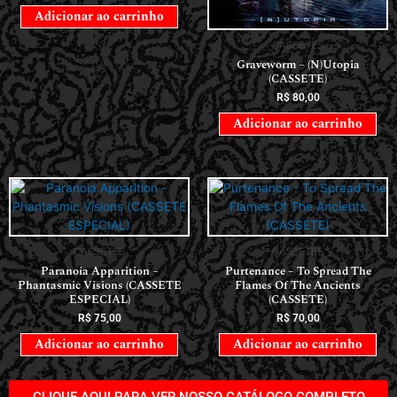
Adicionar ao carrinho
CASSETES
Graveworm – (N)Utopia
(CASSETE)
R$
80,00
Adicionar ao carrinho
CASSETES
CASSETES
Paranoia Apparition –
Purtenance – To Spread The
Phantasmic Visions (CASSETE
Flames Of The Ancients
ESPECIAL)
(CASSETE)
R$
75,00
R$
70,00
Adicionar ao carrinho
Adicionar ao carrinho
CLIQUE AQUI PARA VER NOSSO CATÁLOGO COMPLETO