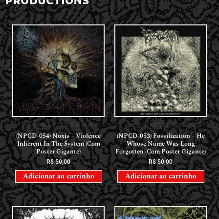
PRODUCTIONS
LANÇAMENTOS // RELEASES
LANÇAMENTOS // RELEASES
(NPCD-054) Noxis – Violence
(NPCD-053) Fossilization – He
Inherent In The System (Com
Whose Name Was Long
Poster Gigante)
Forgotten (Com Poster Gigante)
R$
50,00
R$
50,00
Adicionar ao carrinho
Adicionar ao carrinho