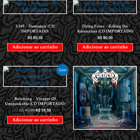
CDS INTERNACIONAIS
CDS INTERNACIONAIS
1349 – Demonoir (CD
Dying Fetus – Killing On
IMPORTADO)
Adrenaline (CD IMPORTADO)
R$
80,00
R$
80,00
Adicionar ao carrinho
Adicionar ao carrinho
Sale!
CDS INTERNACIONAIS
Revolting – Visages Of
Unspeakable (CD IMPORTADO)
R$
85,00
R$
59,50
Adicionar ao carrinho
CDS INTERNACIONAIS