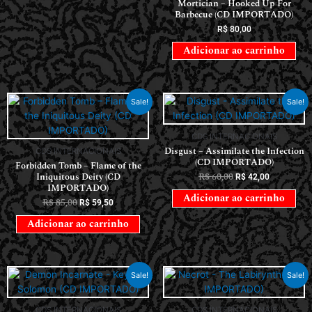
Mortician – Hooked Up For
Barbecue (CD IMPORTADO)
R$
80,00
Adicionar ao carrinho
Sale!
Sale!
CDS INTERNACIONAIS
Disgust – Assimilate the Infection
CDS INTERNACIONAIS
(CD IMPORTADO)
Forbidden Tomb – Flame of the
Iniquitous Deity (CD
R$
60,00
R$
42,00
IMPORTADO)
Adicionar ao carrinho
R$
85,00
R$
59,50
Adicionar ao carrinho
Sale!
Sale!
CDS INTERNACIONAIS
CDS INTERNACIONAIS