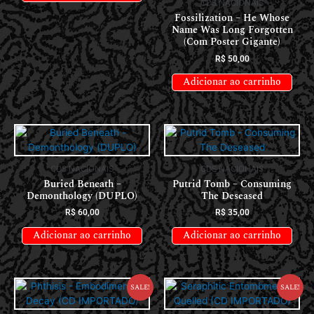
CDS NACIONAIS
Fossilization – He Whose
Name Was Long Forgotten
(Com Poster Gigante)
R$
50,00
Adicionar ao carrinho
CDS NACIONAIS
CDS NACIONAIS
Buried Beneath –
Putrid Tomb – Consuming
Demonthology (DUPLO)
The Deseased
R$
60,00
R$
35,00
Adicionar ao carrinho
Adicionar ao carrinho
Sale!
Sale!