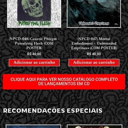
LANÇAMENTOS // RELEASES
LANÇAMENTOS // RELEASES
(NPCD-048) Caustic Phlegm –
(NPCD-047) Mortal
Putrefying Flesh (COM
Embodiment – Unbounded
POSTER)
Emptiness (COM POSTER)
R$
40,00
R$
40,00
Adicionar ao carrinho
Adicionar ao carrinho
CLIQUE AQUI PARA VER NOSSO CATÁLOGO COMPLETO
DE LANÇAMENTOS EM CD
RECOMENDAÇÕES ESPECIAIS