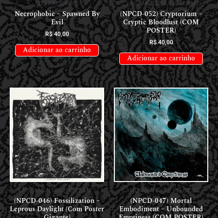
CDS NACIONAIS
LANÇAMENTOS // RELEASES
Necrophobic – Spawned By
(NPCD-052) Cryptorium –
Evil
Cryptic Bloodlust (COM
POSTER)
R$
40,00
R$
40,00
Adicionar ao carrinho
Adicionar ao carrinho
LANÇAMENTOS // RELEASES
LANÇAMENTOS // RELEASES
(NPCD-046) Fossilization –
(NPCD-047) Mortal
Leprous Daylight (Com Poster
Embodiment – Unbounded
Gigante)
Emptiness (COM POSTER)