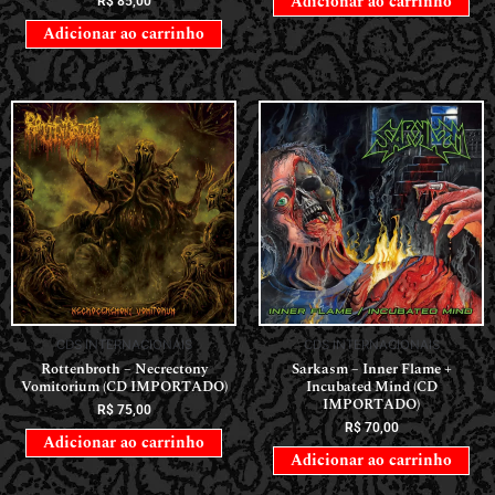
Adicionar ao carrinho
R$
85,00
Adicionar ao carrinho
CDS INTERNACIONAIS
CDS INTERNACIONAIS
Rottenbroth – Necrectony
Sarkasm – Inner Flame +
Vomitorium (CD IMPORTADO)
Incubated Mind (CD
IMPORTADO)
R$
75,00
R$
70,00
Adicionar ao carrinho
Adicionar ao carrinho