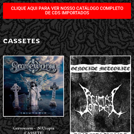
CLIQUE AQUI PARA VER NOSSO CATÁLOGO COMPLETO
DE CDS IMPORTADOS
CASSETES
CASSETES
Graveworm – (N)Utopia
(CASSETE)