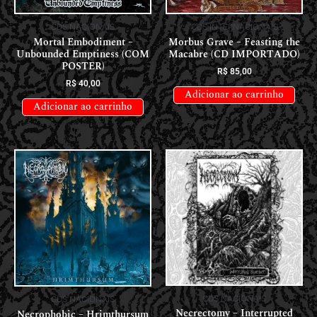
CDS NACIONAIS
CDS INTERNACIONAIS
Mortal Embodiment –
Morbus Grave – Feasting the
Unbounded Emptiness (COM
Macabre (CD IMPORTADO)
POSTER)
R$
85,00
R$
40,00
Adicionar ao carrinho
Adicionar ao carrinho
CDS NACIONAIS
CDS NACIONAIS
Necrectomy – Interrupted
Necrophobic – Hrimthursum