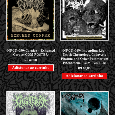
LANÇAMENTOS // RELEASES
LANÇAMENTOS // RELEASES
(NPCD-050) Carniça – Exhumed
(NPCD-049) Impending Rot –
Corpse (COM POSTER)
Death Chronology, Cadaveric
Phauna and Other Postmortem
R$
40,00
Phenomena (COM POSTER)
Adicionar ao carrinho
R$
40,00
Adicionar ao carrinho