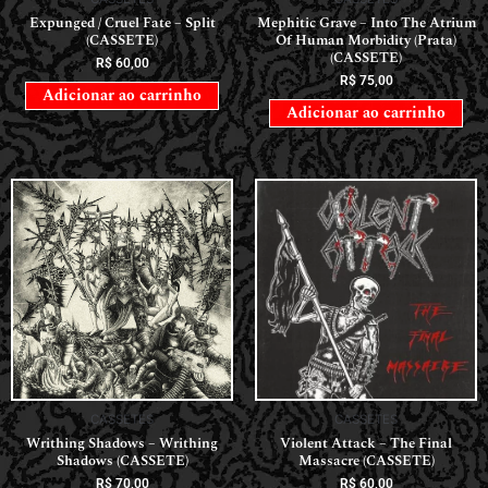
Expunged / Cruel Fate – Split
Mephitic Grave – Into The Atrium
(CASSETE)
Of Human Morbidity (Prata)
(CASSETE)
R$
60,00
R$
75,00
Adicionar ao carrinho
Adicionar ao carrinho
CASSETES
CASSETES
Writhing Shadows – Writhing
Violent Attack – The Final
Shadows (CASSETE)
Massacre (CASSETE)
R$
70,00
R$
60,00