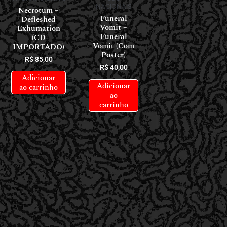
NACIONAIS
Necrotum –
Funeral
Defleshed
Vomit –
Exhumation
Funeral
(CD
Vomit (Com
IMPORTADO)
Poster)
R$
85,00
R$
40,00
Adicionar
Adicionar
ao carrinho
ao
carrinho