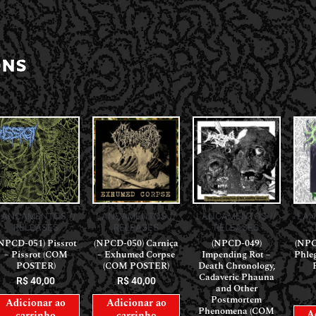
ONS
LANÇAMENTOS //
LANÇAMENTOS //
LANÇAMENTOS //
LAN
RELEASES
RELEASES
RELEASES
NPCD-051) Pissrot
(NPCD-050) Carniça
(NPCD-049)
(NPC
– Pissrot (COM
– Exhumed Corpse
Impending Rot –
Phle
POSTER)
(COM POSTER)
Death Chronology,
Cadaveric Phauna
R$
40,00
R$
40,00
and Other
Postmortem
Adicionar ao
Adicionar ao
Phenomena (COM
A
carrinho
carrinho