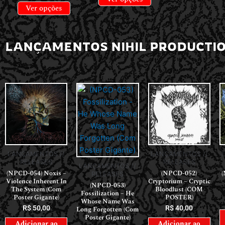
Ver opções
LANÇAMENTOS NIHIL PRODUCTI
LANÇAMENTOS //
LANÇAMENTOS //
RELEASES
RELEASES
LANÇAMENTOS //
(NPCD-054) Noxis –
(NPCD-052)
(
RELEASES
Violence Inherent In
Cryptorium – Cryptic
(NPCD-053)
The System (Com
Bloodlust (COM
Fossilization – He
Poster Gigante)
POSTER)
Whose Name Was
R$
50,00
R$
40,00
Long Forgotten (Com
Poster Gigante)
Adicionar ao
Adicionar ao