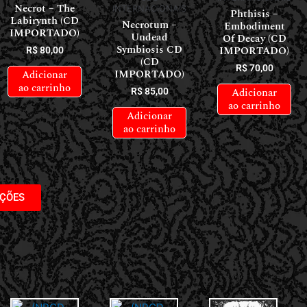
Necrot – The
INTERNACIONAIS
Phthisis –
Labirynth (CD
Necrotum –
Embodiment
IMPORTADO)
Undead
Of Decay (CD
Symbiosis CD
IMPORTADO)
R$
80,00
(CD
R$
70,00
IMPORTADO)
Adicionar
ao carrinho
Adicionar
R$
85,00
ao carrinho
Adicionar
ao carrinho
AÇÕES