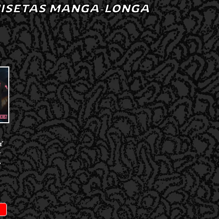
ISETAS MANGA-LONGA
Y
–
A