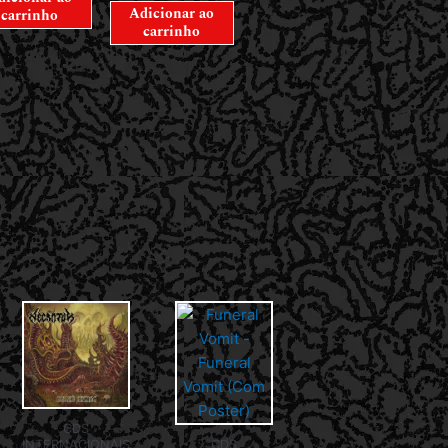
Adicionar ao
carrinho
carrinho
CDS
INTERNACIONAIS
CDS