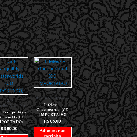
CDS
INTERNACIONAIS
CDS
Lifeless –
ERNACIONAIS
Godconstruct (CD
 Tranquillity –
IMPORTADO)
terworlds (CD
R$
85,00
MPORTADO)
R$
80,00
Adicionar ao
carrinho