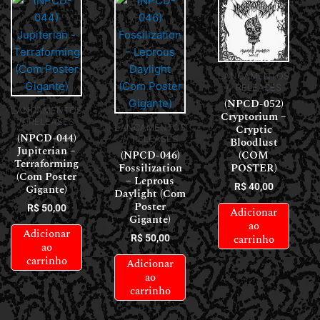
LANÇAMENTOS
// RELEASES
(NPCD-052)
LANÇAMENTOS
Cryptorium –
// RELEASES
Cryptic
LANÇAMENTOS
(NPCD-044)
// RELEASES
Bloodlust
Jupiterian –
(NPCD-046)
(COM
Terraforming
Fossilization
POSTER)
(Com Poster
– Leprous
R$
40,00
Gigante)
Daylight (Com
Poster
R$
50,00
Adicionar
Gigante)
ao
Adicionar
carrinho
R$
50,00
ao
carrinho
Adicionar
ao
carrinho