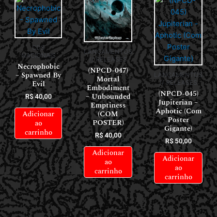
CDS
LANÇAMENTOS
NACIONAIS
// RELEASES
Necrophobic
(NPCD-047)
– Spawned By
LANÇAMENTOS
Mortal
Evil
// RELEASES
Embodiment
(NPCD-045)
– Unbounded
R$
40,00
Jupiterian –
Emptiness
Aphotic (Com
Adicionar
(COM
Poster
POSTER)
ao
Gigante)
carrinho
R$
40,00
R$
50,00
Adicionar
Adicionar
ao
ao
carrinho
carrinho