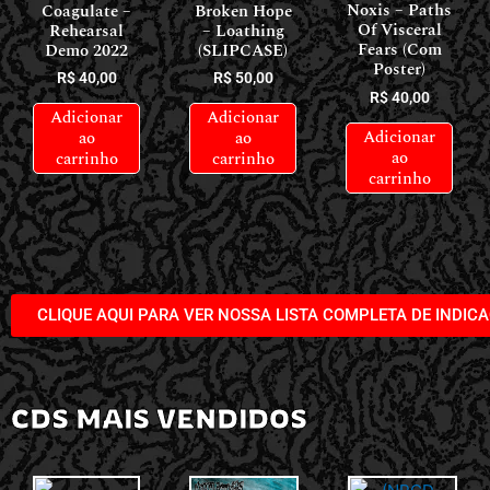
Noxis – Paths
Coagulate –
Broken Hope
Of Visceral
Rehearsal
– Loathing
Fears (Com
Demo 2022
(SLIPCASE)
Poster)
R$
40,00
R$
50,00
R$
40,00
Adicionar
Adicionar
Adicionar
ao
ao
ao
carrinho
carrinho
carrinho
CLIQUE AQUI PARA VER NOSSA LISTA COMPLETA DE INDIC
CDS MAIS VENDIDOS