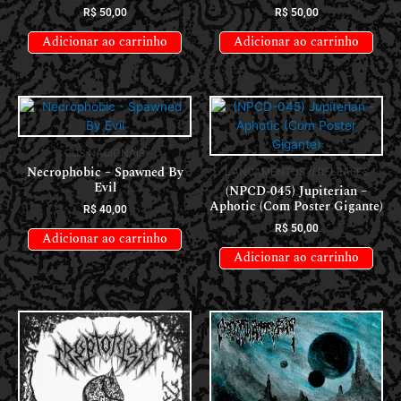
R$
50,00
R$
50,00
Adicionar ao carrinho
Adicionar ao carrinho
CDS NACIONAIS
Necrophobic – Spawned By
LANÇAMENTOS // RELEASES
Evil
(NPCD-045) Jupiterian –
Aphotic (Com Poster Gigante)
R$
40,00
R$
50,00
Adicionar ao carrinho
Adicionar ao carrinho