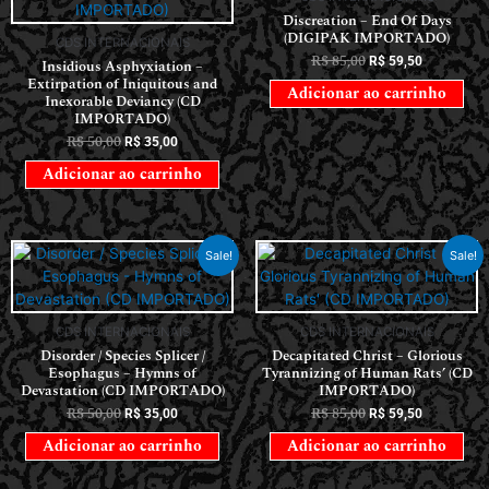
Discreation – End Of Days
(DIGIPAK IMPORTADO)
CDS INTERNACIONAIS
R$
85,00
R$
59,50
Insidious Asphyxiation –
Extirpation of Iniquitous and
Adicionar ao carrinho
Inexorable Deviancy (CD
IMPORTADO)
R$
50,00
R$
35,00
Adicionar ao carrinho
Sale!
Sale!
CDS INTERNACIONAIS
CDS INTERNACIONAIS
Disorder / Species Splicer /
Decapitated Christ – Glorious
Esophagus – Hymns of
Tyrannizing of Human Rats’ (CD
Devastation (CD IMPORTADO)
IMPORTADO)
R$
50,00
R$
85,00
R$
35,00
R$
59,50
Adicionar ao carrinho
Adicionar ao carrinho