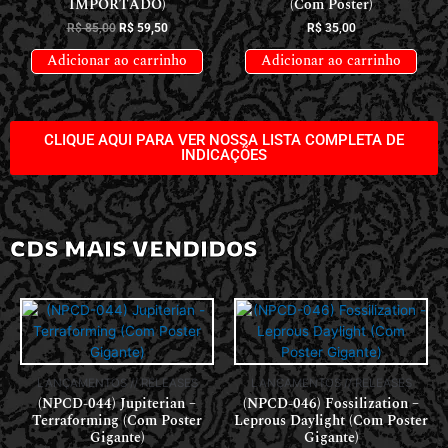
IMPORTADO)
(Com Poster)
R$
85,00
R$
59,50
R$
35,00
Adicionar ao carrinho
Adicionar ao carrinho
CLIQUE AQUI PARA VER NOSSA LISTA COMPLETA DE
INDICAÇÕES
CDS MAIS VENDIDOS
LANÇAMENTOS // RELEASES
LANÇAMENTOS // RELEASES
(NPCD-044) Jupiterian –
(NPCD-046) Fossilization –
Terraforming (Com Poster
Leprous Daylight (Com Poster
Gigante)
Gigante)