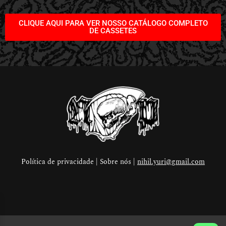
CLIQUE AQUI PARA VER NOSSO CATÁLOGO COMPLETO
DE CASSETES
Política de privacidade | Sobre nós |
nihil.yuri@gmail.com