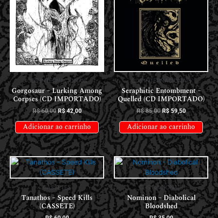
CDS INTERNACIONAIS
CDS INTERNACIONAIS
Gorgosaur – Lurking Among
Seraphitic Entombment –
Corpses (CD IMPORTADO)
Quelled (CD IMPORTADO)
R$
60,00
R$
42,00
R$
85,00
R$
59,50
Adicionar ao carrinho
Adicionar ao carrinho
CASSETES
CDS NACIONAIS
Tanathos – Speed Kills
Nominon – Diabolical
(CASSETE)
Bloodshed
R$
60,00
R$
35,00