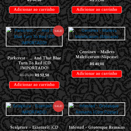
Adicionar ao carrinho
Adicionar ao carrinho
Sale!
CDS NACIONAIS
Centinex – Mallevs
CDS INTERNACIONAIS
Maleficarum (Slipcase)
Parkcrest – … And That Blue
Turn To Red (CD
R$
40,00
IMPORTADO)
Adicionar ao carrinho
R$
75,00
R$
52,50
Adicionar ao carrinho
Sale!
CDS INTERNACIONAIS
CDS NACIONAIS
Scalpture – Eizenzeit (CD
Infested – Grotesque Remains