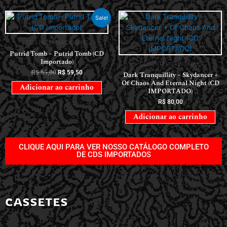
Sale!
CDS INTERNACIONAIS
Putrid Tomb – Putrid Tomb (CD
Importado)
CDS INTERNACIONAIS
R$
85,00
R$
59,50
Dark Tranquillity – Skydancer +
Of Chaos And Eternal Night (CD
Adicionar ao carrinho
IMPORTADO)
R$
80,00
Adicionar ao carrinho
CLIQUE AQUI PARA VER NOSSO CATÁLOGO COMPLETO
DE CDS IMPORTADOS
CASSETES