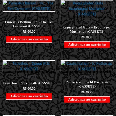
CASSETES
Funestus Bellum – In… The Evil
CASSETES
Covenant (CASSETE)
Regurgitated Guts – Esophageal
Mutilation (CASSETE)
R$
60,00
R$
70,00
Adicionar ao carrinho
Adicionar ao carrinho
CASSETES
CASSETES
Cauterization – Id Katharsis
Tanathos – Speed Kills (CASSETE)
(CASSETE)
R$
60,00
R$
50,00
Adicionar ao carrinho
Adicionar ao carrinho