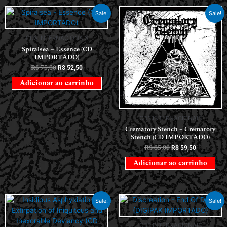
Sale!
Sale!
CDS INTERNACIONAIS
Spiralsea – Essence (CD
IMPORTADO)
R$
75,00
R$
52,50
Adicionar ao carrinho
CDS INTERNACIONAIS
Crematory Stench – Crematory
Stench (CD IMPORTADO)
R$
85,00
R$
59,50
Adicionar ao carrinho
Sale!
Sale!
CDS INTERNACIONAIS