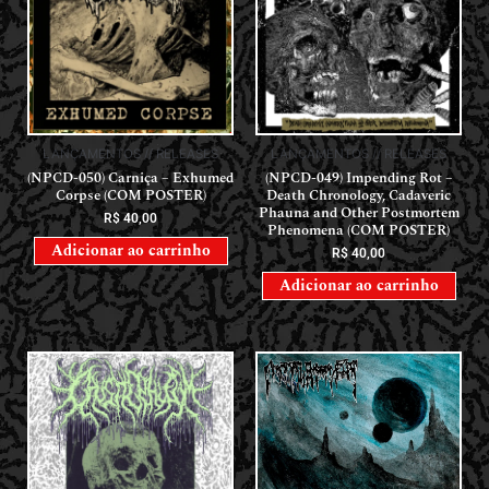
LANÇAMENTOS // RELEASES
LANÇAMENTOS // RELEASES
(NPCD-050) Carniça – Exhumed
(NPCD-049) Impending Rot –
Corpse (COM POSTER)
Death Chronology, Cadaveric
Phauna and Other Postmortem
R$
40,00
Phenomena (COM POSTER)
Adicionar ao carrinho
R$
40,00
Adicionar ao carrinho