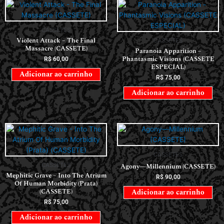
CASSETES
Violent Attack – The Final
CASSETES
Massacre (CASSETE)
Paranoia Apparition –
Phantasmic Visions (CASSETE
R$
60,00
ESPECIAL)
Adicionar ao carrinho
R$
75,00
Adicionar ao carrinho
CASSETES
CASSETES
Agony—Millennium (CASSETE)
Mephitic Grave – Into The Atrium
R$
90,00
Of Human Morbidity (Prata)
(CASSETE)
Adicionar ao carrinho
R$
75,00
Adicionar ao carrinho