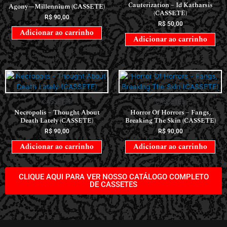
CASSETES
CASSETES
Necropolis – Thought About
Horror Of Horrors ‎– Fangs,
Death Lately (CASSETE)
Breaking The Skin (CASSETE)
R$
90,00
R$
90,00
Adicionar ao carrinho
Adicionar ao carrinho
CLIQUE AQUI PARA VER NOSSO CATÁLOGO COMPLETO
DE CASSETES