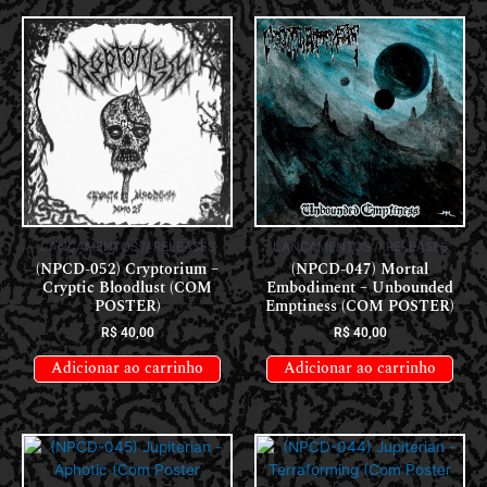
LANÇAMENTOS // RELEASES
LANÇAMENTOS // RELEASES
(NPCD-052) Cryptorium –
(NPCD-047) Mortal
Cryptic Bloodlust (COM
Embodiment – Unbounded
POSTER)
Emptiness (COM POSTER)
R$
40,00
R$
40,00
Adicionar ao carrinho
Adicionar ao carrinho
LANÇAMENTOS // RELEASES
LANÇAMENTOS // RELEASES
(NPCD-045) Jupiterian –
(NPCD-044) Jupiterian –
Aphotic (Com Poster Gigante)
Terraforming (Com Poster
Gigante)
R$
50,00
R$
50,00
Adicionar ao carrinho