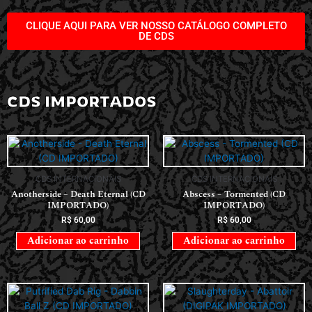
CDS INTERNACIONAIS
CDS INTERNACIONAIS
Anotherside – Death Eternal (CD
Abscess – Tormented (CD
IMPORTADO)
IMPORTADO)
R$
60,00
R$
60,00
Adicionar ao carrinho
Adicionar ao carrinho
CDS INTERNACIONAIS
CDS INTERNACIONAIS
Putrified Dab Rig – Dabbin Ball Z
Slaughterday – Abattoir (DIGIPAK
(CD IMPORTADO)
IMPORTADO)
R$
50,00
R$
85,00
Adicionar ao carrinho
Adicionar ao carrinho