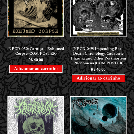
LANÇAMENTOS // RELEASES
LANÇAMENTOS // RELEASES
(NPCD-050) Carniça – Exhumed
(NPCD-049) Impending Rot –
Corpse (COM POSTER)
Death Chronology, Cadaveric
Phauna and Other Postmortem
R$
40,00
Phenomena (COM POSTER)
Adicionar ao carrinho
R$
40,00
Adicionar ao carrinho