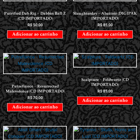
CDS INTERNACIONAIS
Scalpture – Feldwartz (CD
CDS INTERNACIONAIS
IMPORTADO)
Putrefiance – Resurrected
Malevolence (CD IMPORTADO)
R$
85,00
R$
70,00
Adicionar ao carrinho
Adicionar ao carrinho
CDS INTERNACIONAIS
CDS INTERNACIONAIS
Absit Omen – Brutal Conquer (CD
Tyranno – Skulls, Horns and Lust
IMPORTADO)
(CD IMPORTADO)
R$
70,00
R$
60,00
Adicionar ao carrinho
Adicionar ao carrinho