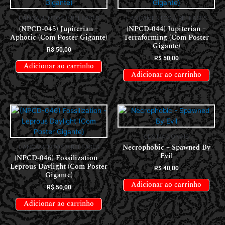
Adicionar ao carrinho
CDS NACIONAIS
Necrophobic – Spawned By
LANÇAMENTOS // RELEASES
Evil
(NPCD-046) Fossilization –
Leprous Daylight (Com Poster
R$
40,00
Gigante)
Adicionar ao carrinho
R$
50,00
Adicionar ao carrinho
CLIQUE AQUI PARA VER NOSSO CATÁLOGO COMPLETO
DE CDS
CDS IMPORTADOS