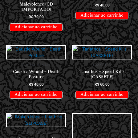
Malevolence (CD
R$
40,00
IMPORTADO)
Adicionar ao carrinho
R$
70,00
Adicionar ao carrinho
CDS NACIONAIS
CASSETES
Caustic Wound – Death
Tanathos – Speed Kills
Posture
(CASSETE)
R$
40,00
R$
60,00
Adicionar ao carrinho
Adicionar ao carrinho
CDS NACIONAIS
CDS INTERNACIONAIS