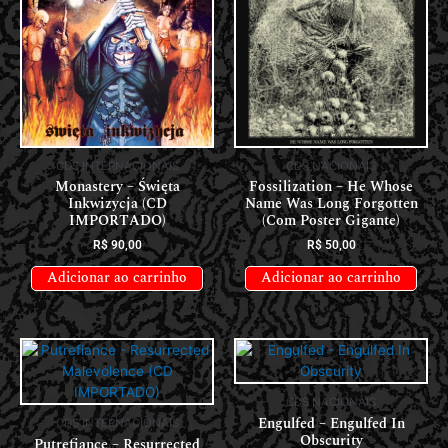
CDS INTERNACIONAIS
CDS NACIONAIS
Monastery – Święta
Fossilization – He Whose
Inkwizycja (CD
Name Was Long Forgotten
IMPORTADO)
(Com Poster Gigante)
R$
90,00
R$
50,00
Adicionar ao carrinho
Adicionar ao carrinho
CDS NACIONAIS
Engulfed – Engulfed In
CDS INTERNACIONAIS
Obscurity
Putrefiance – Resurrected