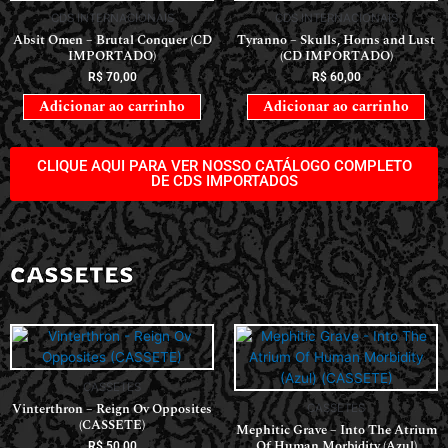
CLIQUE AQUI PARA VER NOSSO CATÁLOGO COMPLETO
DE CDS IMPORTADOS
CASSETES
CASSETES
Vinterthron – Reign Ov Opposites
CASSETES
(CASSETE)
Mephitic Grave – Into The Atrium
Of Human Morbidity (Azul)
R$
50,00
(CASSETE)
Adicionar ao carrinho
R$
75,00
Adicionar ao carrinho