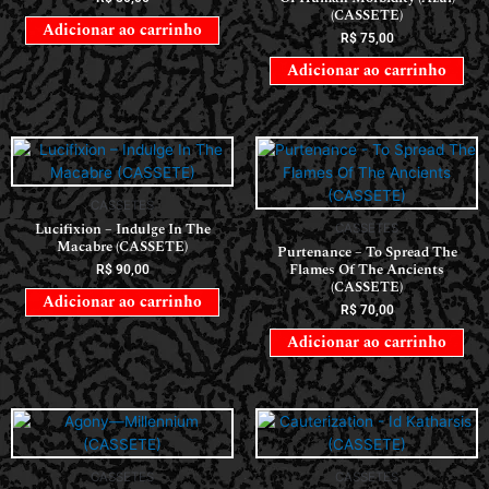
CASSETES
Lucifixion – Indulge In The
CASSETES
Macabre (CASSETE)
Purtenance – To Spread The
Flames Of The Ancients
R$
90,00
(CASSETE)
Adicionar ao carrinho
R$
70,00
Adicionar ao carrinho
CASSETES
CASSETES
Cauterization – Id Katharsis
Agony—Millennium (CASSETE)
(CASSETE)
R$
90,00
R$
50,00
Adicionar ao carrinho
Adicionar ao carrinho