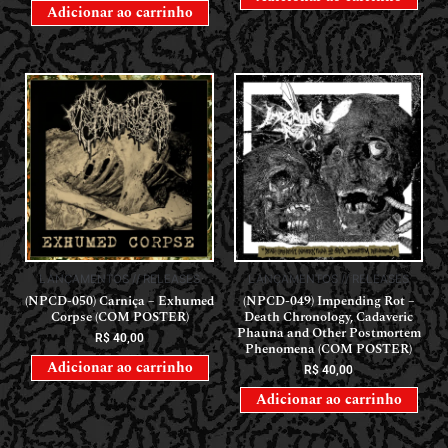
Adicionar ao carrinho
LANÇAMENTOS // RELEASES
LANÇAMENTOS // RELEASES
(NPCD-050) Carniça – Exhumed
(NPCD-049) Impending Rot –
Corpse (COM POSTER)
Death Chronology, Cadaveric
Phauna and Other Postmortem
R$
40,00
Phenomena (COM POSTER)
Adicionar ao carrinho
R$
40,00
Adicionar ao carrinho