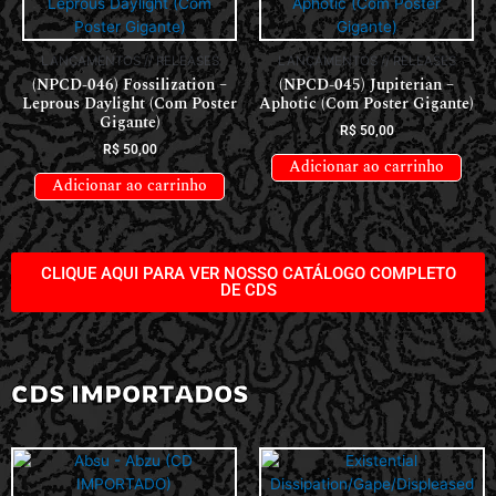
LANÇAMENTOS // RELEASES
LANÇAMENTOS // RELEASES
(NPCD-046) Fossilization –
(NPCD-045) Jupiterian –
Leprous Daylight (Com Poster
Aphotic (Com Poster Gigante)
Gigante)
R$
50,00
R$
50,00
Adicionar ao carrinho
Adicionar ao carrinho
CLIQUE AQUI PARA VER NOSSO CATÁLOGO COMPLETO
DE CDS
CDS IMPORTADOS