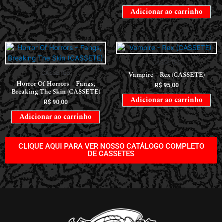
Adicionar ao carrinho
CASSETES
CASSETES
Vampire – Rex (CASSETE)
Horror Of Horrors ‎– Fangs,
R$
95,00
Breaking The Skin (CASSETE)
Adicionar ao carrinho
R$
90,00
Adicionar ao carrinho
CLIQUE AQUI PARA VER NOSSO CATÁLOGO COMPLETO
DE CASSETES