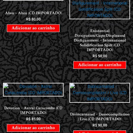
CDS INTERNACIONAIS
Absu – Abzu (CD IMPORTADO)
R$
80,00
CDS INTERNACIONAIS
Adicionar ao carrinho
Existential
Dissipation/Gape/Displeased
Disfigurement – International
Solidification Spilt (CD
IMPORTADO)
R$
50,00
Adicionar ao carrinho
CDS INTERNACIONAIS
Devotion – Astral Catacombs (CD
CDS INTERNACIONAIS
IMPORTADO)
Disincarnated – Democompilation
/ Live (CD IMPORTADO)
R$
85,00
R$
90,00
Adicionar ao carrinho