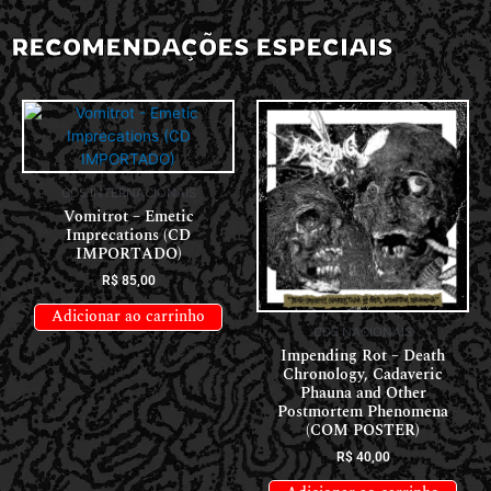
RECOMENDAÇÕES ESPECIAIS
CDS INTERNACIONAIS
Vomitrot – Emetic
Imprecations (CD
IMPORTADO)
R$
85,00
Adicionar ao carrinho
CDS NACIONAIS
Impending Rot – Death
Chronology, Cadaveric
Phauna and Other
Postmortem Phenomena
(COM POSTER)
R$
40,00