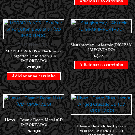
Adicionar ao carrinho
CDS INTERNACIONAIS
Slaughterday – Abattoir (DIGIPAK
CDS INTERNACIONAIS
IMPORTADO)
MORBID WINDS – The Ruin of
Forgotten Desolation (CD
R$
85,00
IMPORTADO)
Adicionar ao carrinho
R$
85,00
Adicionar ao carrinho
CDS INTERNACIONAIS
Hexer – Cosmic Doom Metal (CD
CDS INTERNACIONAIS
IMPORTADO)
Ulven – Death Rites Upon a
Winged Crusade CD (CD
R$
70,00