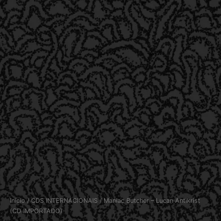
Início
/
CDS INTERNACIONAIS
/ Maniac Butcher – Lucan Antikrist
(CD IMPORTADO)