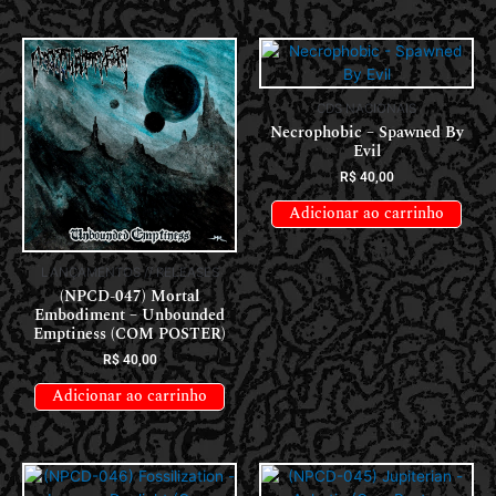
CDS NACIONAIS
Necrophobic – Spawned By
Evil
R$
40,00
Adicionar ao carrinho
LANÇAMENTOS // RELEASES
(NPCD-047) Mortal
Embodiment – Unbounded
Emptiness (COM POSTER)
R$
40,00
Adicionar ao carrinho