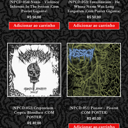
(NPCD-054) Noxis – Violence
(NPCD-053) Fossilization – He
Inherent In The System (Com
Whose Name Was Long
Poster Gigante)
Forgotten (Com Poster Gigante)
R$
50,00
R$
50,00
Adicionar ao carrinho
Adicionar ao carrinho
LANÇAMENTOS // RELEASES
LANÇAMENTOS // RELEASES
(NPCD-052) Cryptorium –
(NPCD-051) Pissrot – Pissrot
Cryptic Bloodlust (COM
(COM POSTER)
POSTER)
R$
40,00
R$
40,00
Adicionar ao carrinho