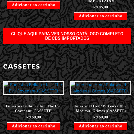
IMPORTADO)
Adicionar ao carrinho
R$
85,00
Adicionar ao carrinho
CLIQUE AQUI PARA VER NOSSO CATÁLOGO COMPLETO
DE CDS IMPORTADOS
CASSETES
CASSETES
CASSETES
Funestus Bellum – In… The Evil
Intestinal Hex / Pukewraith –
Covenant (CASSETE)
Medieval Grimes (CASSETE)
R$
60,00
R$
60,00
Adicionar ao carrinho
Adicionar ao carrinho