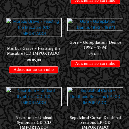
Adicionar ao carrinho
CDS NACIONAIS
Gore – Gorepilation (Demos
CDS INTERNACIONAIS
1992 – 1994)
Morbus Grave – Feasting the
Macabre (CD IMPORTADO)
R$
40,00
R$
85,00
Adicionar ao carrinho
Adicionar ao carrinho
CDS INTERNACIONAIS
CDS INTERNACIONAIS
Necrotum – Undead
Sepulchral Curse -Deathbed
Symbiosis CD (CD
Sessions EP (CD
IMPORTADO)
IMPORTADO)