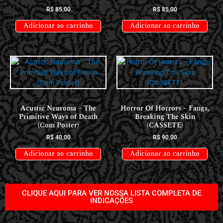
R$
85,00
R$
85,00
Adicionar ao carrinho
Adicionar ao carrinho
CDS NACIONAIS
CASSETES
Acustic Neuroma – The
Horror Of Horrors ‎– Fangs,
Primitive Ways of Death
Breaking The Skin
(Com Poster)
(CASSETE)
R$
40,00
R$
90,00
Adicionar ao carrinho
Adicionar ao carrinho
CLIQUE AQUI PARA VER NOSSA LISTA COMPLETA DE
INDICAÇÕES