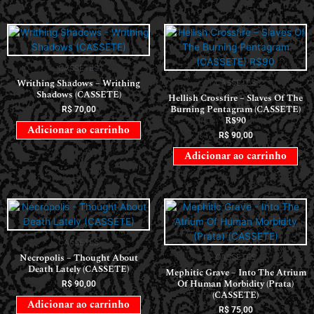
CASSETES
Writhing Shadows – Writhing
CASSETES
Shadows (CASSETE)
Hellish Crossfire – Slaves Of The
Burning Pentagram (CASSETE)
R$
70,00
R$90
Adicionar ao carrinho
R$
90,00
Adicionar ao carrinho
CASSETES
Necropolis – Thought About
CASSETES
Death Lately (CASSETE)
Mephitic Grave – Into The Atrium
Of Human Morbidity (Prata)
R$
90,00
(CASSETE)
Adicionar ao carrinho
R$
75,00