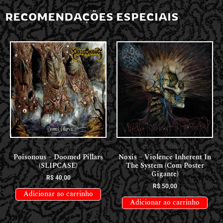
RECOMENDAÇÕES ESPECIAIS
CDS NACIONAIS
CDS NACIONAIS
Poisonous – Doomed Pillars
Noxis – Violence Inherent In
(SLIPCASE)
The System (Com Poster
Gigante)
R$
40,00
R$
50,00
Adicionar ao carrinho
Adicionar ao carrinho