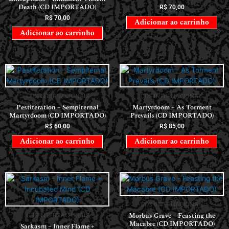
Death (CD IMPORTADO)
R$
70,00
R$
70,00
Adicionar ao carrinho
Adicionar ao carrinho
CDS INTERNACIONAIS
CDS INTERNACIONAIS
Pestiferation – Sempiternal
Martyrdoom – As Torment
Martyrdoom (CD IMPORTADO)
Prevails (CD IMPORTADO)
R$
60,00
R$
85,00
Adicionar ao carrinho
Adicionar ao carrinho
CDS INTERNACIONAIS
Morbus Grave – Feasting the
CDS INTERNACIONAIS
Macabre (CD IMPORTADO)
Sarkasm – Inner Flame +