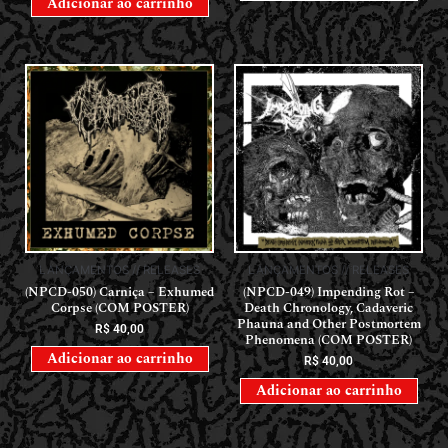
Adicionar ao carrinho
LANÇAMENTOS // RELEASES
LANÇAMENTOS // RELEASES
(NPCD-050) Carniça – Exhumed
(NPCD-049) Impending Rot –
Corpse (COM POSTER)
Death Chronology, Cadaveric
Phauna and Other Postmortem
R$
40,00
Phenomena (COM POSTER)
Adicionar ao carrinho
R$
40,00
Adicionar ao carrinho