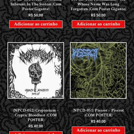
Inherent In The System (Com
Whose Name Was Long
Poster Gigante)
Forgotten (Com Poster Gigante)
R$
50,00
R$
50,00
Adicionar ao carrinho
Adicionar ao carrinho
LANÇAMENTOS // RELEASES
LANÇAMENTOS // RELEASES
(NPCD-052) Cryptorium –
(NPCD-051) Pissrot – Pissrot
Cryptic Bloodlust (COM
(COM POSTER)
POSTER)
R$
40,00
R$
40,00
Adicionar ao carrinho