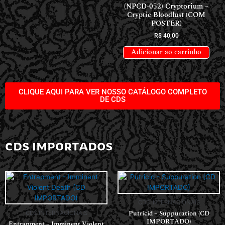
(NPCD-052) Cryptorium –
Cryptic Bloodlust (COM
POSTER)
R$
40,00
Adicionar ao carrinho
CLIQUE AQUI PARA VER NOSSO CATÁLOGO COMPLETO
DE CDS
CDS IMPORTADOS
CDS INTERNACIONAIS
Putricid – Suppuration (CD
CDS INTERNACIONAIS
IMPORTADO)
Entrapment – Imminent Violent