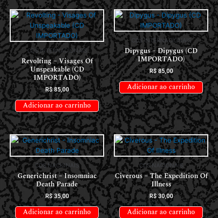
CDS INTERNACIONAIS
Dipygus – Dipygus (CD
CDS INTERNACIONAIS
IMPORTADO)
Revolting – Visages Of
Unspeakable (CD
R$
85,00
IMPORTADO)
Adicionar ao carrinho
R$
85,00
Adicionar ao carrinho
CDS NACIONAIS
CDS NACIONAIS
Generichrist – Insomniac
Civerous – The Expedition Of
Death Parade
Illness
R$
35,00
R$
30,00
Adicionar ao carrinho
Adicionar ao carrinho