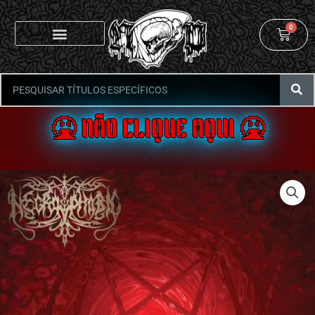
0
🤮 NÃO CLIQUE AQUI 🤮