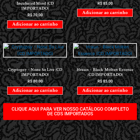
Incubated Mind (CD
R$
85,00
IMPORTADO)
Adicionar ao carrinho
R$
70,00
Adicionar ao carrinho
CDS INTERNACIONAIS
CDS INTERNACIONAIS
Cryptopsy – None So Live (CD
Hraun – Black Molten Essence
IMPORTADO)
(CD IMPORTADO)
R$
80,00
R$
85,00
Adicionar ao carrinho
Adicionar ao carrinho
CLIQUE AQUI PARA VER NOSSO CATÁLOGO COMPLETO
DE CDS IMPORTADOS