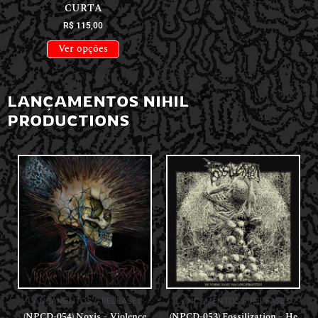
CURTA
R$
115,00
Ver opções
LANÇAMENTOS NIHIL
PRODUCTIONS
LANÇAMENTOS // RELEASES
LANÇAMENTOS // RELEASES
(NPCD-054) Noxis – Violence
(NPCD-053) Fossilization – He