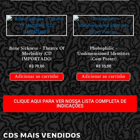
CDS INTERNACIONAIS
CDS NACIONAIS
Bone Sickness – Theatre Of
Phobophilic –
Morbidity (CD
Undimensioned Identities
IMPORTADO)
(Com Poster)
R$
70,00
R$
35,00
Adicionar ao carrinho
Adicionar ao carrinho
CLIQUE AQUI PARA VER NOSSA LISTA COMPLETA DE
INDICAÇÕES
CDS MAIS VENDIDOS