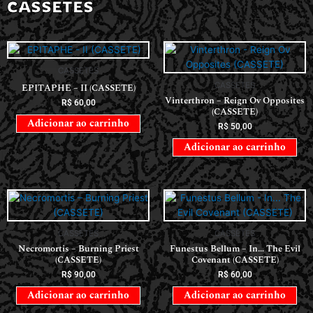
CASSETES
CASSETES
CASSETES
EPITAPHE – II (CASSETE)
Vinterthron – Reign Ov Opposites
R$
60,00
(CASSETE)
Adicionar ao carrinho
R$
50,00
Adicionar ao carrinho
CASSETES
CASSETES
Necromortis – Burning Priest
Funestus Bellum – In… The Evil
(CASSETE)
Covenant (CASSETE)
R$
90,00
R$
60,00
Adicionar ao carrinho
Adicionar ao carrinho