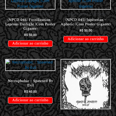
LANÇAMENTOS // RELEASES
LANÇAMENTOS // RELEASES
(NPCD-046) Fossilization –
(NPCD-045) Jupiterian –
Leprous Daylight (Com Poster
Aphotic (Com Poster Gigante)
Gigante)
R$
50,00
R$
50,00
Adicionar ao carrinho
Adicionar ao carrinho
CDS NACIONAIS
Necrophobic – Spawned By
Evil
R$
40,00
Adicionar ao carrinho
LANÇAMENTOS // RELEASES