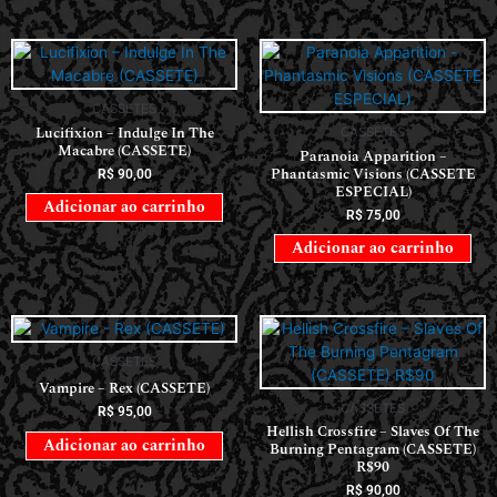
CASSETES
Lucifixion – Indulge In The
CASSETES
Macabre (CASSETE)
Paranoia Apparition –
Phantasmic Visions (CASSETE
R$
90,00
ESPECIAL)
Adicionar ao carrinho
R$
75,00
Adicionar ao carrinho
CASSETES
Vampire – Rex (CASSETE)
CASSETES
R$
95,00
Hellish Crossfire – Slaves Of The
Adicionar ao carrinho
Burning Pentagram (CASSETE)
R$90
R$
90,00