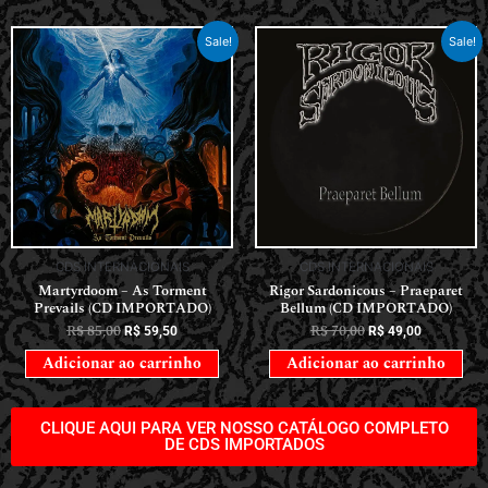
Sale!
Sale!
CDS INTERNACIONAIS
CDS INTERNACIONAIS
Martyrdoom – As Torment
Rigor Sardonicous – Praeparet
Prevails (CD IMPORTADO)
Bellum (CD IMPORTADO)
R$
85,00
R$
70,00
R$
59,50
R$
49,00
Adicionar ao carrinho
Adicionar ao carrinho
CLIQUE AQUI PARA VER NOSSO CATÁLOGO COMPLETO
DE CDS IMPORTADOS