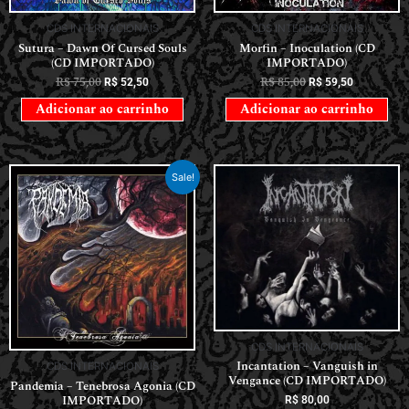
CDS INTERNACIONAIS
CDS INTERNACIONAIS
Sutura – Dawn Of Cursed Souls
Morfin – Inoculation (CD
(CD IMPORTADO)
IMPORTADO)
R$
75,00
R$
85,00
R$
52,50
R$
59,50
Adicionar ao carrinho
Adicionar ao carrinho
Sale!
CDS INTERNACIONAIS
Incantation – Vanguish in
CDS INTERNACIONAIS
Vengance (CD IMPORTADO)
Pandemia – Tenebrosa Agonia (CD
IMPORTADO)
R$
80,00