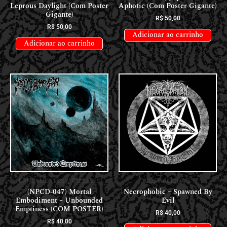
Leprous Daylight (Com Poster
Aphotic (Com Poster Gigante)
Gigante)
R$
50,00
R$
50,00
Adicionar ao carrinho
Adicionar ao carrinho
LANÇAMENTOS // RELEASES
CDS NACIONAIS
(NPCD-047) Mortal
Necrophobic – Spawned By
Embodiment – Unbounded
Evil
Emptiness (COM POSTER)
R$
40,00
R$
40,00