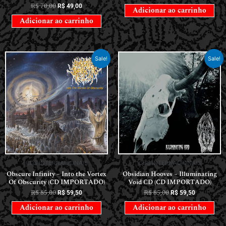
R$
70,00
R$
49,00
Adicionar ao carrinho
Adicionar ao carrinho
Sale!
Sale!
CDS INTERNACIONAIS
CDS INTERNACIONAIS
Obscure Infinity – Into the Vortex
Obsidian Hooves – Illuminating
Of Obscurity (CD IMPORTADO)
Void CD (CD IMPORTADO)
R$
85,00
R$
85,00
R$
59,50
R$
59,50
Adicionar ao carrinho
Adicionar ao carrinho