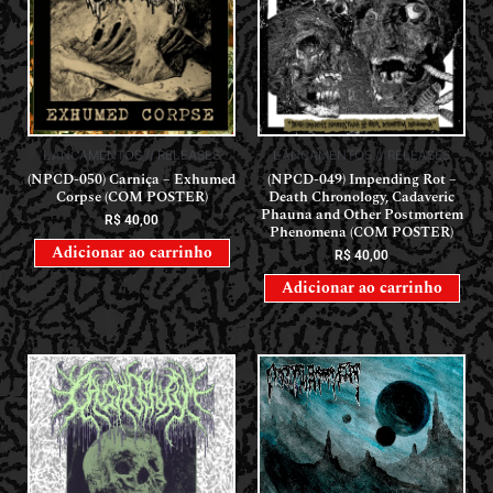
LANÇAMENTOS // RELEASES
LANÇAMENTOS // RELEASES
(NPCD-050) Carniça – Exhumed
(NPCD-049) Impending Rot –
Corpse (COM POSTER)
Death Chronology, Cadaveric
Phauna and Other Postmortem
R$
40,00
Phenomena (COM POSTER)
Adicionar ao carrinho
R$
40,00
Adicionar ao carrinho