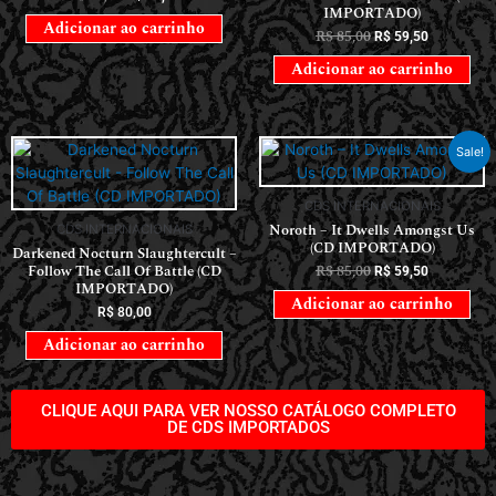
IMPORTADO)
Adicionar ao carrinho
R$
85,00
R$
59,50
Adicionar ao carrinho
Sale!
CDS INTERNACIONAIS
Noroth – It Dwells Amongst Us
CDS INTERNACIONAIS
(CD IMPORTADO)
Darkened Nocturn Slaughtercult –
Follow The Call Of Battle (CD
R$
85,00
R$
59,50
IMPORTADO)
Adicionar ao carrinho
R$
80,00
Adicionar ao carrinho
CLIQUE AQUI PARA VER NOSSO CATÁLOGO COMPLETO
DE CDS IMPORTADOS