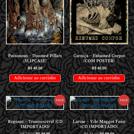
CDS NACIONAIS
CDS NACIONAIS
Poisonous – Doomed Pillars
Carniça – Exhumed Corpse
(SLIPCASE)
(COM POSTER)
R$
40,00
R$
40,00
Adicionar ao carrinho
Adicionar ao carrinho
Sale!
Sale!
CDS INTERNACIONAIS
CDS INTERNACIONAIS
Regnant – Transvisceral (CD
Larvae – Vile Maggot Feast
IMPORTADO)
(CD IMPORTADO)
R$
70,00
R$
49,00
R$
85,00
R$
59,50