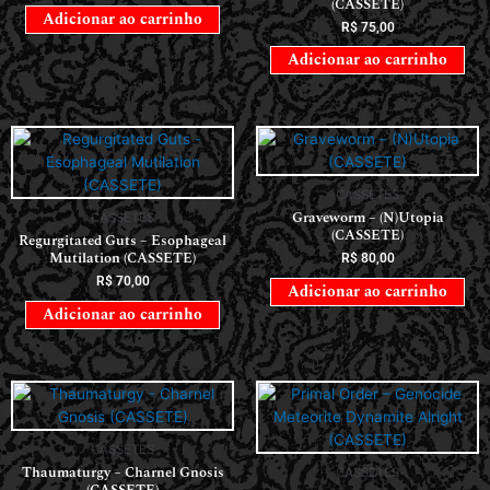
(CASSETE)
Adicionar ao carrinho
R$
75,00
Adicionar ao carrinho
CASSETES
Graveworm – (N)Utopia
CASSETES
(CASSETE)
Regurgitated Guts – Esophageal
Mutilation (CASSETE)
R$
80,00
R$
70,00
Adicionar ao carrinho
Adicionar ao carrinho
CASSETES
Thaumaturgy – Charnel Gnosis
CASSETES