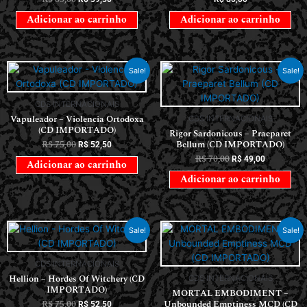
Adicionar ao carrinho
Adicionar ao carrinho
Sale!
Sale!
CDS INTERNACIONAIS
Vapuleador – Violencia Ortodoxa
CDS INTERNACIONAIS
(CD IMPORTADO)
Rigor Sardonicous – Praeparet
R$
75,00
Bellum (CD IMPORTADO)
R$
52,50
R$
70,00
R$
49,00
Adicionar ao carrinho
Adicionar ao carrinho
Sale!
Sale!
CDS INTERNACIONAIS
Hellion – Hordes Of Witchery (CD
CDS INTERNACIONAIS
IMPORTADO)
MORTAL EMBODIMENT –
R$
75,00
Unbounded Emptiness MCD (CD
R$
52,50