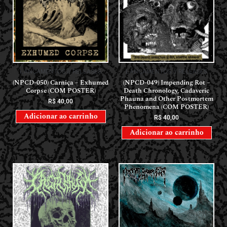
LANÇAMENTOS // RELEASES
LANÇAMENTOS // RELEASES
(NPCD-050) Carniça – Exhumed
(NPCD-049) Impending Rot –
Corpse (COM POSTER)
Death Chronology, Cadaveric
Phauna and Other Postmortem
R$
40,00
Phenomena (COM POSTER)
Adicionar ao carrinho
R$
40,00
Adicionar ao carrinho