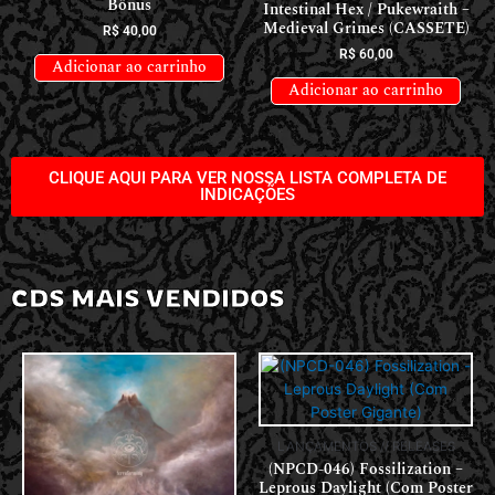
Bônus
Intestinal Hex / Pukewraith –
Medieval Grimes (CASSETE)
R$
40,00
R$
60,00
Adicionar ao carrinho
Adicionar ao carrinho
CLIQUE AQUI PARA VER NOSSA LISTA COMPLETA DE
INDICAÇÕES
CDS MAIS VENDIDOS
LANÇAMENTOS // RELEASES
(NPCD-046) Fossilization –
Leprous Daylight (Com Poster