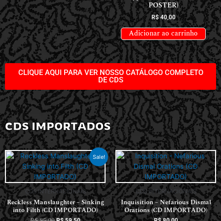
POSTER)
R$
40,00
Adicionar ao carrinho
CLIQUE AQUI PARA VER NOSSO CATÁLOGO COMPLETO
DE CDS
CDS IMPORTADOS
Sale!
CDS INTERNACIONAIS
CDS INTERNACIONAIS
Reckless Manslaughter – Sinking
Inquisition – Nefarious Dismal
into Filth (CD IMPORTADO)
Orations (CD IMPORTADO)
R$
85,00
R$
59,50
R$
80,00