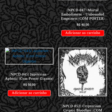
LANÇAMENTOS // RELEASES
(NPCD-047) Mortal
Embodiment – Unbounded
Emptiness (COM POSTER)
R$
40,00
Adicionar ao carrinho
LANÇAMENTOS // RELEASES
(NPCD-045) Jupiterian –
Aphotic (Com Poster Gigante)
R$
50,00
Adicionar ao carrinho
LANÇAMENTOS // RELEASES
(NPCD-052) Cryptorium –
Cryptic Bloodlust (COM