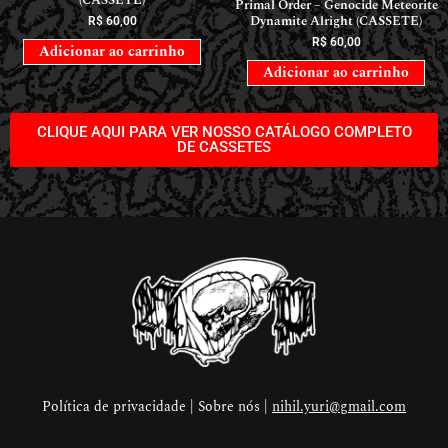
(CASSETE)
Primal Order – Genocide Meteorite
Dynamite Alright (CASSETE)
R$
60,00
R$
60,00
Adicionar ao carrinho
Adicionar ao carrinho
CLIQUE AQUI PARA VER NOSSO CATÁLOGO COMPLETO
DE CASSETES
Política de privacidade | Sobre nós |
nihil.yuri@gmail.com