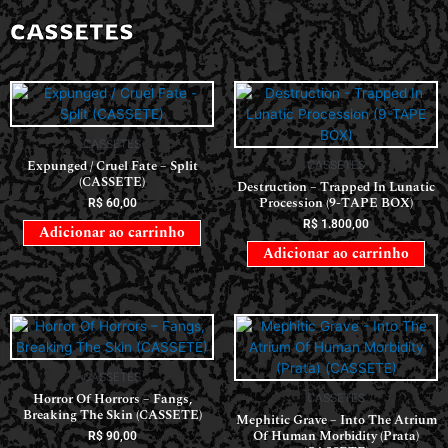
CASSETES
CASSETES
Expunged / Cruel Fate – Split
CASSETES
(CASSETE)
Destruction – Trapped In Lunatic
Procession (9-TAPE BOX)
R$
60,00
R$
1.800,00
Adicionar ao carrinho
Adicionar ao carrinho
CASSETES
Horror Of Horrors ‎– Fangs,
CASSETES
Breaking The Skin (CASSETE)
Mephitic Grave – Into The Atrium
Of Human Morbidity (Prata)
R$
90,00