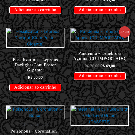
Adicionar ao carrinho
Adicionar ao carrinho
Sale!
CDS INTERNACIONAIS
Pandemia – Tenebrosa
CDS NACIONAIS
Agonia (CD IMPORTADO)
Fossilization – Leprous
Daylight (Com Poster
R$
70,00
R$
49,00
Gigante)
Adicionar ao carrinho
R$
50,00
Adicionar ao carrinho
CDS NACIONAIS
Poisonous – Coronation +
CASSETES