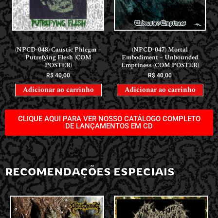
LANÇAMENTOS // RELEASES
LANÇAMENTOS // RELEASES
(NPCD-048) Caustic Phlegm –
(NPCD-047) Mortal
Putrefying Flesh (COM
Embodiment – Unbounded
POSTER)
Emptiness (COM POSTER)
R$
40,00
R$
40,00
Adicionar ao carrinho
Adicionar ao carrinho
CLIQUE AQUI PARA VER NOSSO CATÁLOGO COMPLETO
DE LANÇAMENTOS EM CD
RECOMENDAÇÕES ESPECIAIS