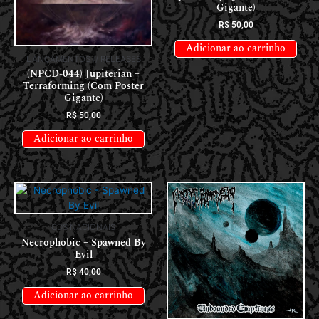
Gigante)
R$
50,00
Adicionar ao carrinho
LANÇAMENTOS // RELEASES
(NPCD-044) Jupiterian –
Terraforming (Com Poster
Gigante)
R$
50,00
Adicionar ao carrinho
CDS NACIONAIS
Necrophobic – Spawned By
Evil
R$
40,00
Adicionar ao carrinho