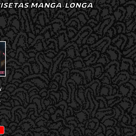
ISETAS MANGA-LONGA
Y
–
A