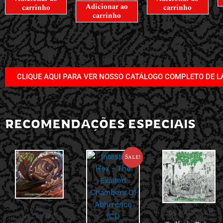
Adicionar ao
carrinho
carrinho
carrinho
CLIQUE AQUI PARA VER NOSSO CATÁLOGO COMPLETO DE 
RECOMENDAÇÕES ESPECIAIS
Sale!
CDS
CDS NACIONAIS
NACIONAIS