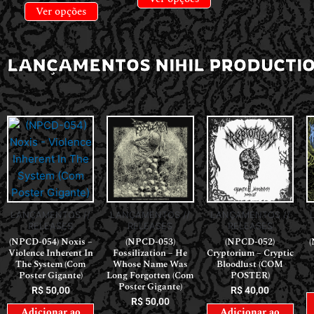
Ver opções
LANÇAMENTOS NIHIL PRODUCTI
LANÇAMENTOS //
LANÇAMENTOS //
LANÇAMENTOS //
RELEASES
RELEASES
RELEASES
(NPCD-054) Noxis –
(NPCD-053)
(NPCD-052)
(
Violence Inherent In
Fossilization – He
Cryptorium – Cryptic
The System (Com
Whose Name Was
Bloodlust (COM
Poster Gigante)
Long Forgotten (Com
POSTER)
Poster Gigante)
R$
50,00
R$
40,00
R$
50,00
Adicionar ao
Adicionar ao