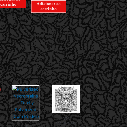
Adicionar ao
carrinho
carrinho
CDS
NACIONAIS
CDS