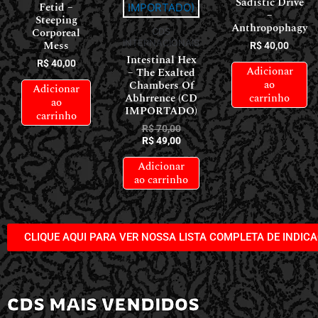
Sadistic Drive
Fetid –
–
Steeping
Anthropophagy
Corporeal
CDS
Mess
INTERNACIONAIS
R$
40,00
Intestinal Hex
R$
40,00
Adicionar
– The Exalted
ao
Chambers Of
Adicionar
Abhrrence (CD
carrinho
ao
IMPORTADO)
carrinho
R$
70,00
R$
49,00
Adicionar
ao carrinho
CLIQUE AQUI PARA VER NOSSA LISTA COMPLETA DE INDIC
CDS MAIS VENDIDOS