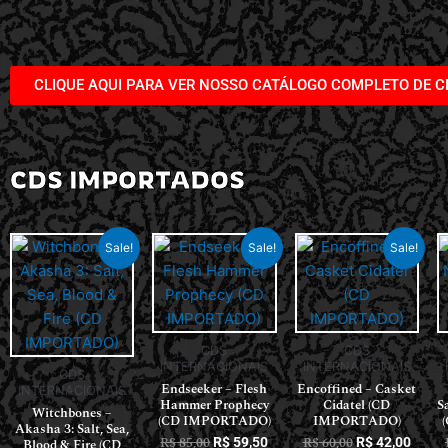
CLIQUE AQUI PARA VER NOSSO CATÁLOGO COMPLETO DE C
CDS IMPORTADOS
Sale!
Sale!
Sale!
CDS
CDS
INTERNACIONAIS
INTERNACIONAIS
CDS
Endseeker – Flesh
Encoffined – Casket
INTERNACIONAIS
Hammer Prophecy
Cidatel (CD
S
Witchbones –
(CD IMPORTADO)
IMPORTADO)
Akasha 3: Salt, Sea,
R$
85,00
R$
60,00
R$
59,50
R$
42,00
Blood & Fire (CD