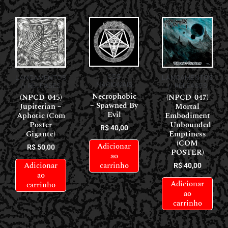
CDS
LANÇAMENTOS
LANÇAMENTOS
NACIONAIS
// RELEASES
// RELEASES
Necrophobic
(NPCD-045)
(NPCD-047)
– Spawned By
Jupiterian –
Mortal
Evil
Aphotic (Com
Embodiment
Poster
– Unbounded
R$
40,00
Gigante)
Emptiness
(COM
Adicionar
R$
50,00
POSTER)
ao
Adicionar
carrinho
R$
40,00
ao
Adicionar
carrinho
ao
carrinho