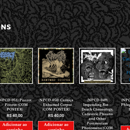
ONS
LAN
LANÇAMENTOS //
LANÇAMENTOS //
LANÇAMENTOS //
RELEASES
RELEASES
RELEASES
(NPC
NPCD-051) Pissrot
(NPCD-050) Carniça
(NPCD-049)
Phle
– Pissrot (COM
– Exhumed Corpse
Impending Rot –
POSTER)
(COM POSTER)
Death Chronology,
Cadaveric Phauna
R$
40,00
R$
40,00
and Other
Postmortem
Adicionar ao
Adicionar ao
Phenomena (COM
A
carrinho
carrinho