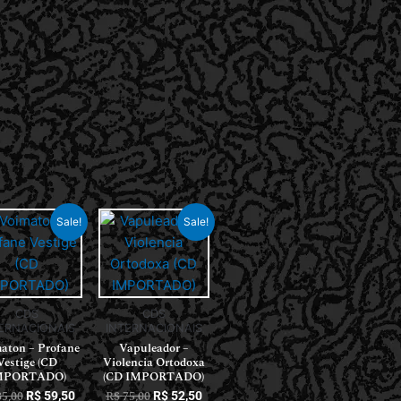
Sale!
Sale!
CDS
CDS
ERNACIONAIS
INTERNACIONAIS
aton – Profane
Vapuleador –
Vestige (CD
Violencia Ortodoxa
MPORTADO)
(CD IMPORTADO)
5,00
R$
75,00
R$
59,50
R$
52,50