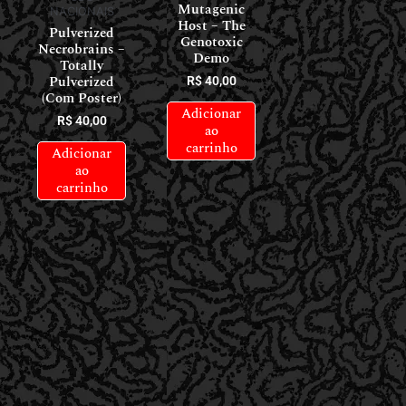
Mutagenic
NACIONAIS
Host – The
Pulverized
Genotoxic
Necrobrains –
Demo
Totally
Pulverized
R$
40,00
(Com Poster)
Adicionar
R$
40,00
ao
carrinho
Adicionar
ao
carrinho