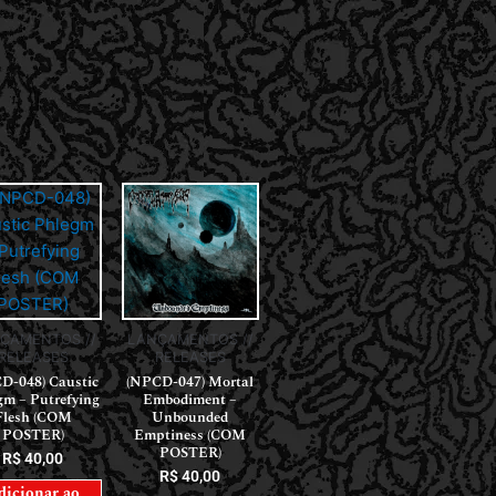
ÇAMENTOS //
LANÇAMENTOS //
RELEASES
RELEASES
D-048) Caustic
(NPCD-047) Mortal
gm – Putrefying
Embodiment –
Flesh (COM
Unbounded
POSTER)
Emptiness (COM
POSTER)
R$
40,00
R$
40,00
dicionar ao