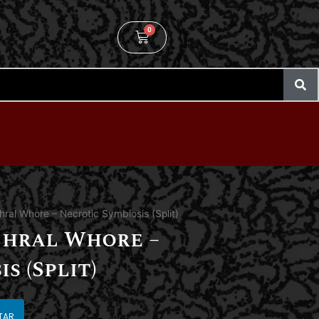
0
hral Whore – Necrotic Symbiosis (Split)
chral Whore –
s (Split)
TAR