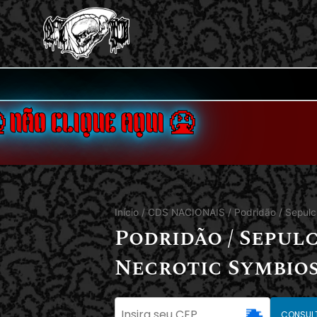
 NÃO CLIQUE AQUI 🤮
Início
/
CDS NACIONAIS
/ Podridão / Sepulc
Podridão / Sepul
Necrotic Symbiosi
CONSUL