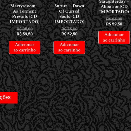
Slaughterday –
Martyrdoom –
Sutura – Dawn
Abbatior (CD
As Torment
Of Cursed
IMPORTADO)
Prevails (CD
Souls (CD
R$
85,00
IMPORTADO)
IMPORTADO)
R$
59,50
R$
85,00
R$
75,00
Adicionar
R$
59,50
R$
52,50
ao carrinho
Adicionar
Adicionar
ao carrinho
ao carrinho
AÇÕES