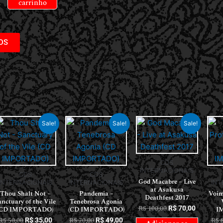
carrinho
DS
Sale!
Sale!
Sale!
CDS
INTERNACIONAIS
CDS
CDS
God Macabre – Live
INTERNACIONAIS
INTERNACIONAIS
INT
at Asakusa
Thou Shalt Not –
Pandemia –
Voim
Deathfest 2017
anctuary of the Vile
Tenebrosa Agonia
R$
100,00
R$
70,00
(CD IMPORTADO)
(CD IMPORTADO)
I
R$
50,00
R$
70,00
R$
8
R$
35,00
R$
49,00