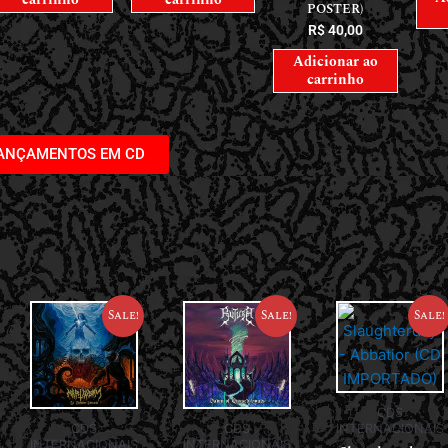
POSTER)
R$
40,00
Adicionar ao
carrinho
LANÇAMENTOS EM CD
Sale!
Sale!
Sale!
CDS
CDS
CDS
INTERNACIONAIS
INTERNACIONAIS
INTERNACIONAIS