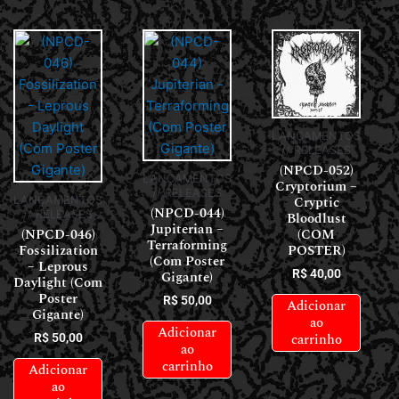
LANÇAMENTOS
// RELEASES
(NPCD-052)
LANÇAMENTOS
Cryptorium –
// RELEASES
Cryptic
LANÇAMENTOS
(NPCD-044)
// RELEASES
Bloodlust
Jupiterian –
(NPCD-046)
(COM
Terraforming
Fossilization
POSTER)
(Com Poster
– Leprous
R$
40,00
Gigante)
Daylight (Com
Poster
R$
50,00
Adicionar
Gigante)
ao
Adicionar
carrinho
R$
50,00
ao
carrinho
Adicionar
ao