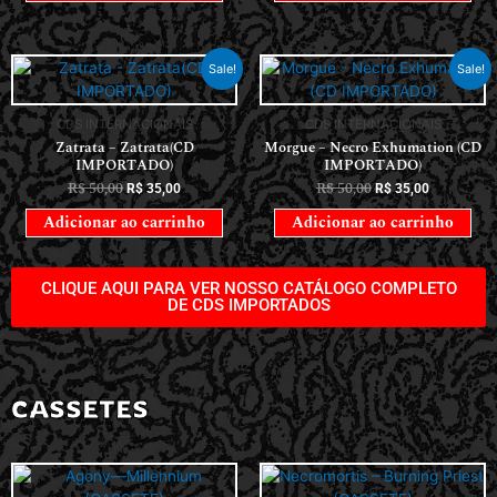
Sale!
Sale!
CDS INTERNACIONAIS
CDS INTERNACIONAIS
Zatrata – Zatrata(CD
Morgue – Necro Exhumation (CD
IMPORTADO)
IMPORTADO)
R$
50,00
R$
50,00
R$
35,00
R$
35,00
Adicionar ao carrinho
Adicionar ao carrinho
CLIQUE AQUI PARA VER NOSSO CATÁLOGO COMPLETO
DE CDS IMPORTADOS
CASSETES