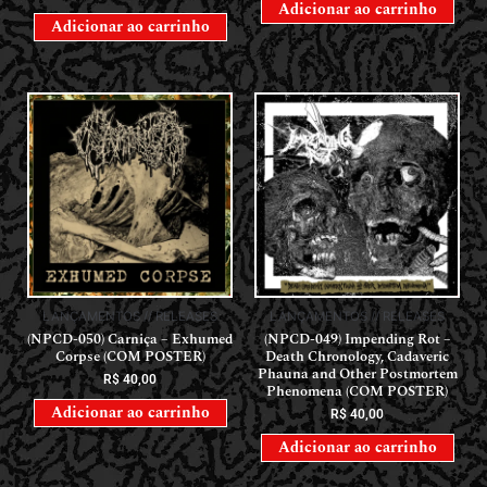
Adicionar ao carrinho
Adicionar ao carrinho
LANÇAMENTOS // RELEASES
LANÇAMENTOS // RELEASES
(NPCD-050) Carniça – Exhumed
(NPCD-049) Impending Rot –
Corpse (COM POSTER)
Death Chronology, Cadaveric
Phauna and Other Postmortem
R$
40,00
Phenomena (COM POSTER)
Adicionar ao carrinho
R$
40,00
Adicionar ao carrinho