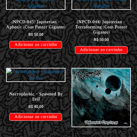
LANÇAMENTOS // RELEASES
LANÇAMENTOS // RELEASES
(NPCD-045) Jupiterian –
(NPCD-044) Jupiterian –
Aphotic (Com Poster Gigante)
Terraforming (Com Poster
Gigante)
R$
50,00
R$
50,00
Adicionar ao carrinho
Adicionar ao carrinho
CDS NACIONAIS
Necrophobic – Spawned By
Evil
R$
40,00
Adicionar ao carrinho
LANÇAMENTOS // RELEASES