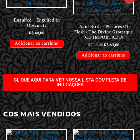
CDS NACIONAIS
Engulfed – Engulfed In
CDS INTERNACIONAIS
Obscurity
Acid Birth – Plesures Of
Flesh / The Divine Grotesque
R$
40,00
(CD IMPORTADO)
Adicionar ao carrinho
R$
90,00
R$
63,00
Adicionar ao carrinho
CLIQUE AQUI PARA VER NOSSA LISTA COMPLETA DE
INDICAÇÕES
CDS MAIS VENDIDOS