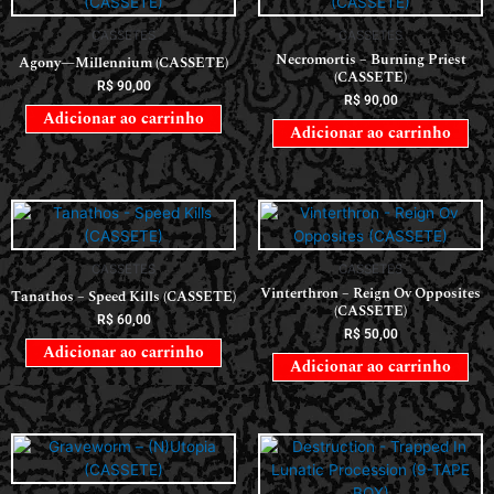
CASSETES
CASSETES
Necromortis – Burning Priest
Agony—Millennium (CASSETE)
(CASSETE)
R$
90,00
R$
90,00
Adicionar ao carrinho
Adicionar ao carrinho
CASSETES
CASSETES
Vinterthron – Reign Ov Opposites
Tanathos – Speed Kills (CASSETE)
(CASSETE)
R$
60,00
R$
50,00
Adicionar ao carrinho
Adicionar ao carrinho