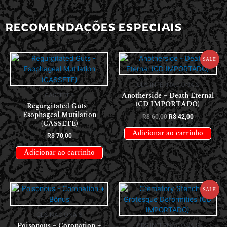
RECOMENDAÇÕES ESPECIAIS
Sale!
CDS INTERNACIONAIS
Anotherside – Death Eternal
CASSETES
(CD IMPORTADO)
Regurgitated Guts –
Esophageal Mutilation
R$
60,00
R$
42,00
(CASSETE)
Adicionar ao carrinho
R$
70,00
Adicionar ao carrinho
Sale!
CDS NACIONAIS
Poisonous – Coronation +
CDS INTERNACIONAIS