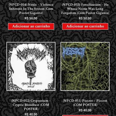
(NPCD-054) Noxis – Violence
(NPCD-053) Fossilization – He
Inherent In The System (Com
Whose Name Was Long
Poster Gigante)
Forgotten (Com Poster Gigante)
R$
50,00
R$
50,00
Adicionar ao carrinho
Adicionar ao carrinho
LANÇAMENTOS // RELEASES
LANÇAMENTOS // RELEASES
(NPCD-052) Cryptorium –
(NPCD-051) Pissrot – Pissrot
Cryptic Bloodlust (COM
(COM POSTER)
POSTER)
R$
40,00
R$
40,00