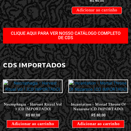
R$
40,00
Adicionar ao carrinho
CLIQUE AQUI PARA VER NOSSO CATÁLOGO COMPLETO
DE CDS
CDS IMPORTADOS
CDS INTERNACIONAIS
CDS INTERNACIONAIS
Necrophagia – Harvest Ritual Vol
Incantation – Mortal Throne Of
1 (CD IMPORTADO)
Nazarene (CD IMPORTADO)
R$
80,00
R$
80,00
Adicionar ao carrinho
Adicionar ao carrinho