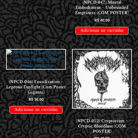
(NPCD-047) Mortal
Embodiment – Unbounded
Emptiness (COM POSTER)
R$
40,00
Adicionar ao carrinho
LANÇAMENTOS // RELEASES
(NPCD-046) Fossilization –
Leprous Daylight (Com Poster
Gigante)
R$
50,00
Adicionar ao carrinho
LANÇAMENTOS // RELEASES
(NPCD-052) Cryptorium –
Cryptic Bloodlust (COM
POSTER)