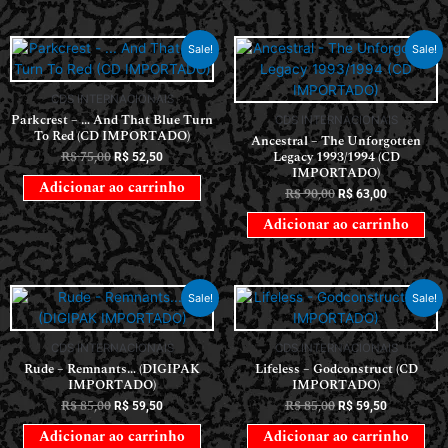
Sale!
Sale!
CDS INTERNACIONAIS
Parkcrest – … And That Blue Turn
CDS INTERNACIONAIS
To Red (CD IMPORTADO)
Ancestral – The Unforgotten
R$
75,00
Legacy 1993/1994 (CD
R$
52,50
IMPORTADO)
Adicionar ao carrinho
R$
90,00
R$
63,00
Adicionar ao carrinho
Sale!
Sale!
CDS INTERNACIONAIS
CDS INTERNACIONAIS
Rude – Remnants… (DIGIPAK
Lifeless – Godconstruct (CD
IMPORTADO)
IMPORTADO)
R$
85,00
R$
85,00
R$
59,50
R$
59,50
Adicionar ao carrinho
Adicionar ao carrinho