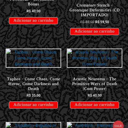
Bônus
Crematory Stench –
Grotesque Deformities (CD
R$
40,00
IMPORTADO)
Adicionar ao carrinho
R$
85,00
R$
59,50
Adicionar ao carrinho
CDS NACIONAIS
CDS NACIONAIS
Taphos – Come Chaos, Come
Acustic Neuroma – The
Havoc, Come Darkness and
Primitive Ways of Death
Death
(Com Poster)
R$
35,00
R$
40,00
Adicionar ao carrinho
Adicionar ao carrinho
Sale!