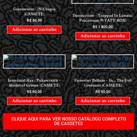
CASSETES
Graveworm – (N)Utopia
CASSETES
(CASSETE)
Destruction – Trapped In Lunatic
Procession (9-TAPE BOX)
R$
80,00
R$
1.800,00
Adicionar ao carrinho
Adicionar ao carrinho
CASSETES
CASSETES
Intestinal Hex / Pukewraith –
Funestus Bellum – In… The Evil
Medieval Grimes (CASSETE)
Covenant (CASSETE)
R$
60,00
R$
60,00
Adicionar ao carrinho
Adicionar ao carrinho
CLIQUE AQUI PARA VER NOSSO CATÁLOGO COMPLETO
DE CASSETES