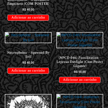
Emptiness (COM POSTER)
R$
40,00
Adicionar ao carrinho
CDS NACIONAIS
Necrophobic – Spawned By
LANÇAMENTOS // RELEASES
Evil
(NPCD-046) Fossilization –
Leprous Daylight (Com Poster
R$
40,00
Gigante)
Adicionar ao carrinho
R$
50,00
Adicionar ao carrinho