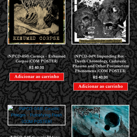
LANÇAMENTOS // RELEASES
LANÇAMENTOS // RELEASES
(NPCD-050) Carniça – Exhumed
(NPCD-049) Impending Rot –
Corpse (COM POSTER)
Death Chronology, Cadaveric
Phauna and Other Postmortem
R$
40,00
Phenomena (COM POSTER)
Adicionar ao carrinho
R$
40,00
Adicionar ao carrinho
LANÇAMENTOS // RELEASES