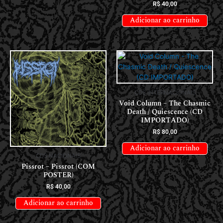
R$
40,00
Adicionar ao carrinho
CDS INTERNACIONAIS
Void Column – The Chasmic
Death / Quiescence (CD
IMPORTADO)
R$
80,00
Adicionar ao carrinho
CDS NACIONAIS
Pissrot – Pissrot (COM
POSTER)
R$
40,00
Adicionar ao carrinho