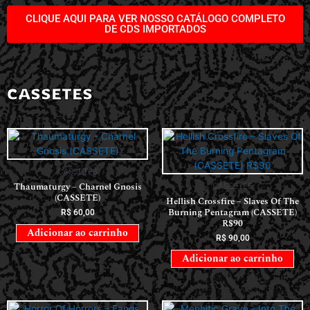
CLIQUE AQUI PARA VER NOSSO CATÁLOGO COMPLETO
DE CDS IMPORTADOS
CASSETES
CASSETES
Thaumaturgy – Charnel Gnosis
CASSETES
(CASSETE)
Hellish Crossfire – Slaves Of The
Burning Pentagram (CASSETE)
R$
60,00
R$90
Adicionar ao carrinho
R$
90,00
Adicionar ao carrinho