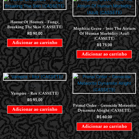
CASSETES
Horror Of Horrors ‎– Fangs,
CASSETES
Breaking The Skin (CASSETE)
Mephitic Grave – Into The Atrium
Of Human Morbidity (Azul)
R$
90,00
(CASSETE)
Adicionar ao carrinho
R$
75,00
Adicionar ao carrinho
CASSETES
Vampire – Rex (CASSETE)
CASSETES
R$
95,00
Primal Order – Genocide Meteorite
Adicionar ao carrinho
Dynamite Alright (CASSETE)
R$
60,00
Adicionar ao carrinho