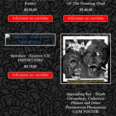
Poster)
OF The Deaming Dead
R$
40,00
R$
40,00
Adicionar ao carrinho
Adicionar ao carrinho
CDS INTERNACIONAIS
Spiralsea – Essence (CD
IMPORTADO)
R$
75,00
Adicionar ao carrinho
CDS NACIONAIS
Impending Rot – Death
Chronology, Cadaveric
Phauna and Other
Postmortem Phenomena
(COM POSTER)