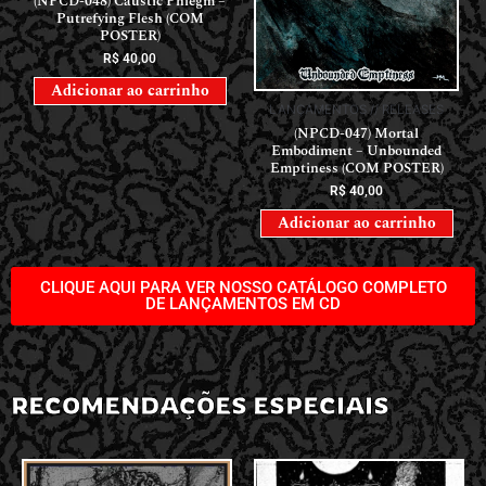
(NPCD-048) Caustic Phlegm –
Putrefying Flesh (COM
POSTER)
R$
40,00
Adicionar ao carrinho
LANÇAMENTOS // RELEASES
(NPCD-047) Mortal
Embodiment – Unbounded
Emptiness (COM POSTER)
R$
40,00
Adicionar ao carrinho
CLIQUE AQUI PARA VER NOSSO CATÁLOGO COMPLETO
DE LANÇAMENTOS EM CD
RECOMENDAÇÕES ESPECIAIS