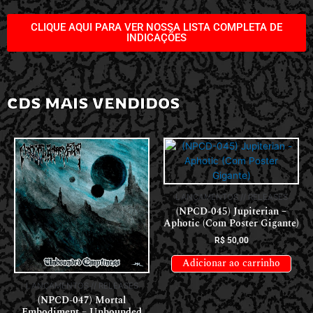
CLIQUE AQUI PARA VER NOSSA LISTA COMPLETA DE
INDICAÇÕES
CDS MAIS VENDIDOS
LANÇAMENTOS // RELEASES
(NPCD-045) Jupiterian –
Aphotic (Com Poster Gigante)
R$
50,00
Adicionar ao carrinho
LANÇAMENTOS // RELEASES
(NPCD-047) Mortal
Embodiment – Unbounded