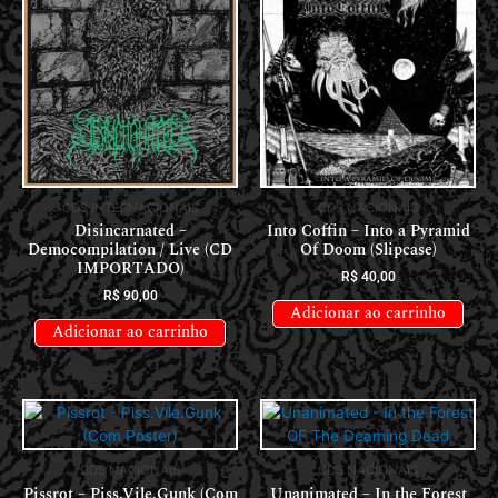
CDS INTERNACIONAIS
CDS NACIONAIS
Disincarnated –
Into Coffin – Into a Pyramid
Democompilation / Live (CD
Of Doom (Slipcase)
IMPORTADO)
R$
40,00
R$
90,00
Adicionar ao carrinho
Adicionar ao carrinho
CDS NACIONAIS
CDS NACIONAIS
Pissrot – Piss.Vile.Gunk (Com
Unanimated – In the Forest