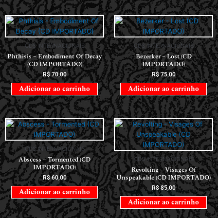
CDS INTERNACIONAIS
CDS INTERNACIONAIS
Phthisis – Embodiment Of Decay
Bezerker – Lost (CD
(CD IMPORTADO)
IMPORTADO)
R$
70,00
R$
75,00
Adicionar ao carrinho
Adicionar ao carrinho
CDS INTERNACIONAIS
Abscess – Tormented (CD
CDS INTERNACIONAIS
IMPORTADO)
Revolting – Visages Of
Unspeakable (CD IMPORTADO)
R$
60,00
R$
85,00
Adicionar ao carrinho
Adicionar ao carrinho