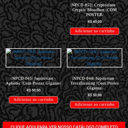
(NPCD-052) Cryptorium –
Cryptic Bloodlust (COM
POSTER)
R$
40,00
Adicionar ao carrinho
LANÇAMENTOS // RELEASES
LANÇAMENTOS // RELEASES
(NPCD-045) Jupiterian –
(NPCD-044) Jupiterian –
Aphotic (Com Poster Gigante)
Terraforming (Com Poster
Gigante)
R$
50,00
R$
50,00
Adicionar ao carrinho
Adicionar ao carrinho
CLIQUE AQUI PARA VER NOSSO CATÁLOGO COMPLETO