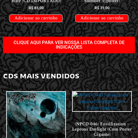
Hate (CD IMPORTADO)
Slumber (c/poster)
R$
85,00
R$
35,00
Adicionar ao carrinho
Adicionar ao carrinho
CLIQUE AQUI PARA VER NOSSA LISTA COMPLETA DE
INDICAÇÕES
CDS MAIS VENDIDOS
LANÇAMENTOS // RELEASES
(NPCD-046) Fossilization –
Leprous Daylight (Com Poster
Gigante)