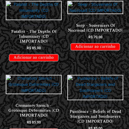
CDS INTERNACIONAIS
Seep – Souveniers Of
CDS INTERNACIONAIS
Necrosad (CD IMPORTADO)
Fatalist – The Depths Of
Inhumanity (CD
R$
70,00
IMPORTADO)
Adicionar ao carrinho
R$
85,00
Adicionar ao carrinho
CDS INTERNACIONAIS
Crematory Stench –
CDS INTERNACIONAIS
Grotesque Deformities (CD
Pustilence – Beliefs of Dead
IMPORTADO)
Stargazers and Soothsayers
(CD IMPORTADO)
R$
85,00
R$
85,00