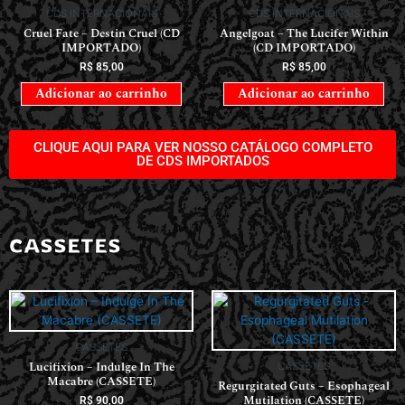
CDS INTERNACIONAIS
CDS INTERNACIONAIS
Cruel Fate – Destin Cruel (CD
Angelgoat – The Lucifer Within
IMPORTADO)
(CD IMPORTADO)
R$
85,00
R$
85,00
Adicionar ao carrinho
Adicionar ao carrinho
CLIQUE AQUI PARA VER NOSSO CATÁLOGO COMPLETO
DE CDS IMPORTADOS
CASSETES
CASSETES
Lucifixion – Indulge In The
CASSETES
Macabre (CASSETE)
Regurgitated Guts – Esophageal
Mutilation (CASSETE)
R$
90,00