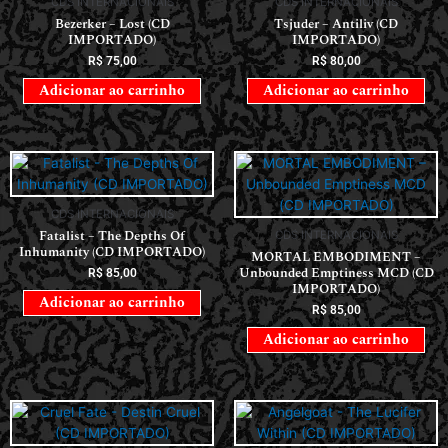
CDS INTERNACIONAIS
CDS INTERNACIONAIS
Bezerker – Lost (CD
Tsjuder – Antiliv (CD
IMPORTADO)
IMPORTADO)
R$
75,00
R$
80,00
Adicionar ao carrinho
Adicionar ao carrinho
CDS INTERNACIONAIS
Fatalist – The Depths Of
CDS INTERNACIONAIS
Inhumanity (CD IMPORTADO)
MORTAL EMBODIMENT –
Unbounded Emptiness MCD (CD
R$
85,00
IMPORTADO)
Adicionar ao carrinho
R$
85,00
Adicionar ao carrinho