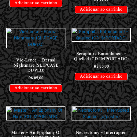
Adicionar ao carrinho
Adicionar ao carrinho
CDS INTERNACIONAIS
Seraphitic Entombment –
CDS NACIONAIS
Quelled (CD IMPORTADO)
Vio-Lence – Eternal
Nightmare (SLIPCASE
R$
85,00
DUPLO)
Adicionar ao carrinho
R$
85,00
Adicionar ao carrinho
CDS INTERNACIONAIS
CDS NACIONAIS
Master – An Epiphany Of
Necrectomy – Interrupted