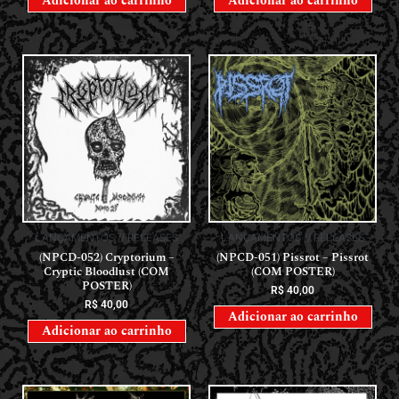
Adicionar ao carrinho
Adicionar ao carrinho
LANÇAMENTOS // RELEASES
LANÇAMENTOS // RELEASES
(NPCD-052) Cryptorium –
(NPCD-051) Pissrot – Pissrot
Cryptic Bloodlust (COM
(COM POSTER)
POSTER)
R$
40,00
R$
40,00
Adicionar ao carrinho
Adicionar ao carrinho