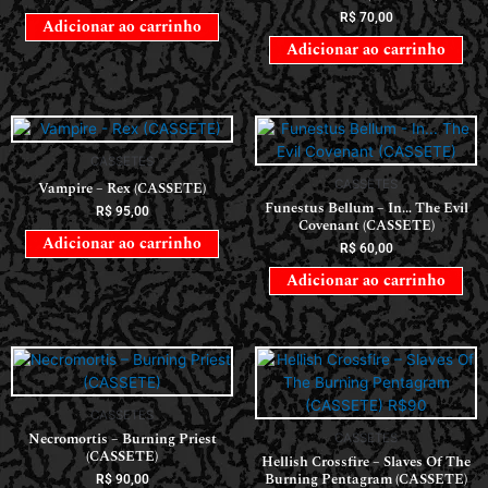
R$
70,00
Adicionar ao carrinho
Adicionar ao carrinho
CASSETES
CASSETES
Vampire – Rex (CASSETE)
Funestus Bellum – In… The Evil
R$
95,00
Covenant (CASSETE)
Adicionar ao carrinho
R$
60,00
Adicionar ao carrinho
CASSETES
Necromortis – Burning Priest
CASSETES
(CASSETE)
Hellish Crossfire – Slaves Of The
Burning Pentagram (CASSETE)
R$
90,00