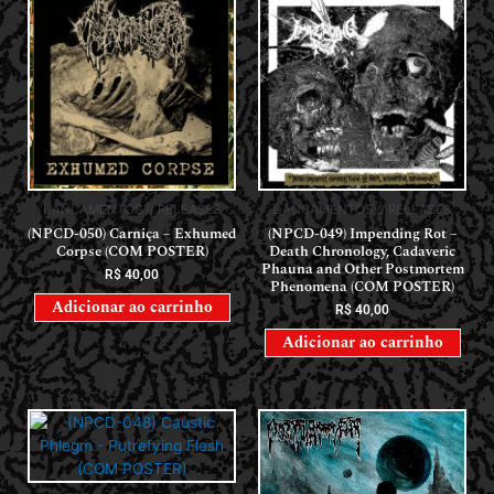
LANÇAMENTOS // RELEASES
LANÇAMENTOS // RELEASES
(NPCD-050) Carniça – Exhumed
(NPCD-049) Impending Rot –
Corpse (COM POSTER)
Death Chronology, Cadaveric
Phauna and Other Postmortem
R$
40,00
Phenomena (COM POSTER)
Adicionar ao carrinho
R$
40,00
Adicionar ao carrinho