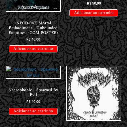
R$
50,00
Adicionar ao carrinho
LANÇAMENTOS // RELEASES
(NPCD-047) Mortal
Embodiment – Unbounded
Emptiness (COM POSTER)
R$
40,00
Adicionar ao carrinho
CDS NACIONAIS
Necrophobic – Spawned By
Evil
R$
40,00
Adicionar ao carrinho
LANÇAMENTOS // RELEASES