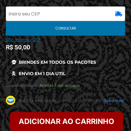
CONSULTAR
Não sei meu CEP
R$
50,00
BRINDES EM TODOS OS PACOTES
ENVIO EM 1 DIA UTIL
Disponibilidade:
Apenas 1 em estoque
Até 12x sem cartão
com a Linha de Crédito.
Saiba mais
ADICIONAR AO CARRINHO