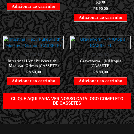
R$90
Adicionar ao carrinho
R$
90,00
Adicionar ao carrinho
CASSETES
CASSETES
Intestinal Hex / Pukewraith –
Graveworm – (N)Utopia
Medieval Grimes (CASSETE)
(CASSETE)
R$
60,00
R$
80,00
Adicionar ao carrinho
Adicionar ao carrinho
CLIQUE AQUI PARA VER NOSSO CATÁLOGO COMPLETO
DE CASSETES