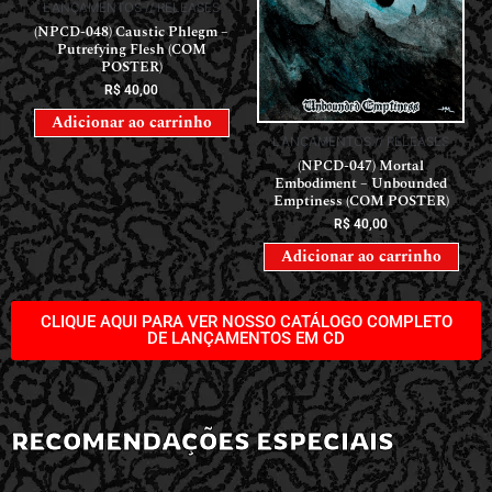
LANÇAMENTOS // RELEASES
(NPCD-048) Caustic Phlegm –
Putrefying Flesh (COM
POSTER)
R$
40,00
Adicionar ao carrinho
LANÇAMENTOS // RELEASES
(NPCD-047) Mortal
Embodiment – Unbounded
Emptiness (COM POSTER)
R$
40,00
Adicionar ao carrinho
CLIQUE AQUI PARA VER NOSSO CATÁLOGO COMPLETO
DE LANÇAMENTOS EM CD
RECOMENDAÇÕES ESPECIAIS