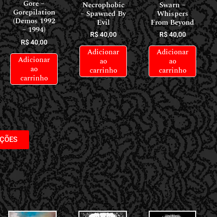
Gore –
Necrophobic
Swarn –
Gorepilation
– Spawned By
Whispers
(Demos 1992
Evil
From Beyond
– 1994)
R$
40,00
R$
40,00
R$
40,00
Adicionar
Adicionar
Adicionar
ao
ao
ao
carrinho
carrinho
carrinho
AÇÕES