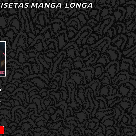
ISETAS MANGA-LONGA
Y
–
A