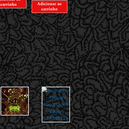
Adicionar ao
carrinho
carrinho
CDS
NACIONAIS
CASSETES