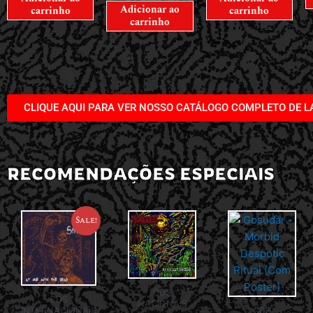
Adicionar ao
carrinho
carrinho
carrinho
CLIQUE AQUI PARA VER NOSSO CATÁLOGO COMPLETO DE 
RECOMENDAÇÕES ESPECIAIS
Sale!
CDS
CDS
NACIONAIS
INTERNACIONAIS
CDS