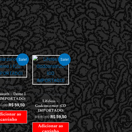
Sale!
Sale!
CDS
ERNACIONAIS
CDS
oroth – Demo I
INTERNACIONAIS
 IMPORTADO)
Lifeless –
5,00
R$
59,50
Godconstruct (CD
IMPORTADO)
dicionar ao
R$
85,00
R$
59,50
carrinho
Adicionar ao
carrinho