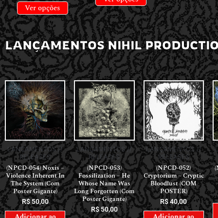
Ver opções
LANÇAMENTOS NIHIL PRODUCTI
LANÇAMENTOS //
LANÇAMENTOS //
LANÇAMENTOS //
RELEASES
RELEASES
RELEASES
(NPCD-054) Noxis –
(NPCD-053)
(NPCD-052)
(
Violence Inherent In
Fossilization – He
Cryptorium – Cryptic
The System (Com
Whose Name Was
Bloodlust (COM
Poster Gigante)
Long Forgotten (Com
POSTER)
Poster Gigante)
R$
50,00
R$
40,00
R$
50,00
Adicionar ao
Adicionar ao