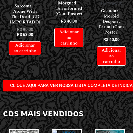
Morgued –
NACIONAIS
Sarcoma –
Terrorformed
Gosudar –
Atone With
(Com Poster)
Morbid
The Dead (CD
Despotic
IMPORTADO)
R$
40,00
Ritual (Com
R$
90,00
Adicionar
Poster)
R$
63,00
ao
R$
40,00
carrinho
Adicionar
Adicionar
ao carrinho
ao
carrinho
CLIQUE AQUI PARA VER NOSSA LISTA COMPLETA DE INDIC
CDS MAIS VENDIDOS