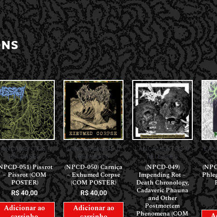
ONS
LANÇAMENTOS //
LANÇAMENTOS //
LANÇAMENTOS //
LAN
RELEASES
RELEASES
RELEASES
NPCD-051) Pissrot
(NPCD-050) Carniça
(NPCD-049)
(NPC
– Pissrot (COM
– Exhumed Corpse
Impending Rot –
Phle
POSTER)
(COM POSTER)
Death Chronology,
Cadaveric Phauna
R$
40,00
R$
40,00
and Other
Postmortem
Adicionar ao
Adicionar ao
Phenomena (COM
A
carrinho
carrinho