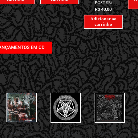
POSTER)
R$
40,00
Adicionar ao
carrinho
LANÇAMENTOS EM CD
CDS
CDS
CDS
NACIONAIS
NACIONAIS
NACIONAIS