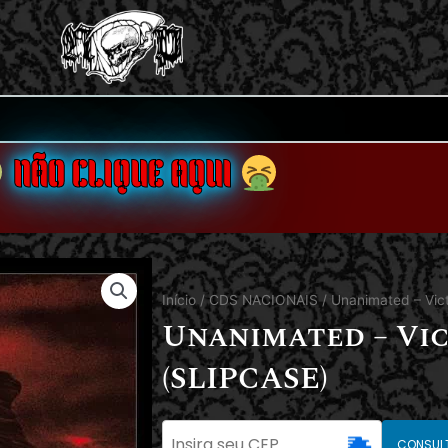
NÃO CLIQUE AQUI
Início
/
CDS NACIONAIS
/ Unanimated – Vic
Unanimated – Vi
(SLIPCASE)
CONSUL