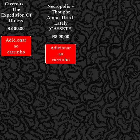
Civerous –
Necropolis –
The
Thought
Expedition Of
About Death
Illness
Lately
(CASSETE)
R$
30,00
R$
90,00
Adicionar
ao
Adicionar
carrinho
ao
carrinho