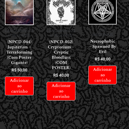
CDS
LANÇAMENTOS
LANÇAMENTOS
NACIONAIS
// RELEASES
// RELEASES
Necrophobic
(NPCD-044)
(NPCD-052)
– Spawned By
Jupiterian –
Cryptorium –
Evil
Terraforming
Cryptic
(Com Poster
Bloodlust
R$
40,00
Gigante)
(COM
POSTER)
Adicionar
R$
50,00
ao
R$
40,00
Adicionar
carrinho
Adicionar
ao
ao
carrinho
carrinho