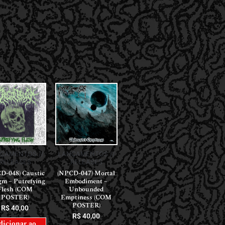
ÇAMENTOS //
LANÇAMENTOS //
RELEASES
RELEASES
D-048) Caustic
(NPCD-047) Mortal
gm – Putrefying
Embodiment –
Flesh (COM
Unbounded
POSTER)
Emptiness (COM
POSTER)
R$
40,00
R$
40,00
dicionar ao