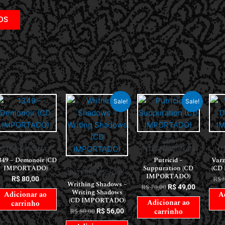
DS
Sale!
Sale!
CDS
CDS
INTERNACIONAIS
INTERNACIONAIS
INT
349 – Demonoir (CD
Putricid –
Varz
CDS
IMPORTADO)
Suppuration (CD
(CD
INTERNACIONAIS
IMPORTADO)
R$
8
R$
80,00
Writhing Shadows –
R$
70,00
R$
49,00
Writing Shadows
Adicionar ao
A
(CD IMPORTADO)
Adicionar ao
carrinho
carrinho
R$
80,00
R$
56,00