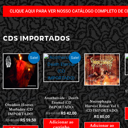
CLIQUE AQUI PARA VER NOSSO CATÁLOGO COMPLETO DE C
CDS IMPORTADOS
Sale!
Sale!
CDS
CDS
1
INTERNACIONAIS
CDS
INTERNACIONAIS
Anotherside – Death
INTERNACIONAIS
Necrophagia –
Eternal (CD
Obsidian Hooves –
Harvest Ritual Vol 1
IMPORTADO)
Morbidity (CD
(CD IMPORTADO)
R$
60,00
R$
42,00
IMPORTADO)
R$
80,00
R$
85,00
R$
59,50
Adicionar ao
Adicionar ao
carrinho