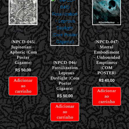
LANÇAMENTOS
LANÇAMENTOS
// RELEASES
// RELEASES
(NPCD-045)
(NPCD-047)
Jupiterian –
Mortal
Aphotic (Com
Embodiment
LANÇAMENTOS
// RELEASES
Poster
– Unbounded
Gigante)
(NPCD-046)
Emptiness
Fossilization
(COM
R$
50,00
– Leprous
POSTER)
Daylight (Com
Adicionar
R$
40,00
Poster
ao
Gigante)
Adicionar
carrinho
ao
R$
50,00
carrinho
Adicionar
ao
carrinho