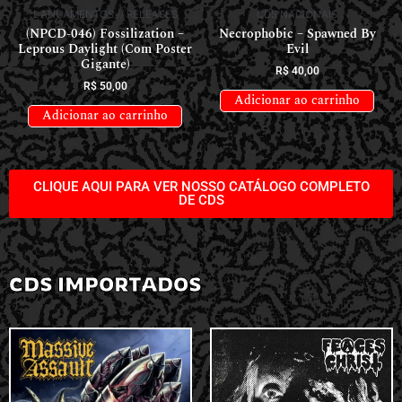
LANÇAMENTOS // RELEASES
CDS NACIONAIS
(NPCD-046) Fossilization –
Necrophobic – Spawned By
Leprous Daylight (Com Poster
Evil
Gigante)
R$
40,00
R$
50,00
Adicionar ao carrinho
Adicionar ao carrinho
CLIQUE AQUI PARA VER NOSSO CATÁLOGO COMPLETO
DE CDS
CDS IMPORTADOS