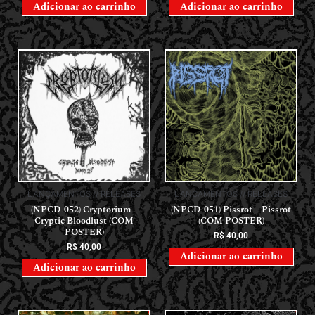
Adicionar ao carrinho
Adicionar ao carrinho
LANÇAMENTOS // RELEASES
LANÇAMENTOS // RELEASES
(NPCD-052) Cryptorium –
(NPCD-051) Pissrot – Pissrot
Cryptic Bloodlust (COM
(COM POSTER)
POSTER)
R$
40,00
R$
40,00
Adicionar ao carrinho
Adicionar ao carrinho