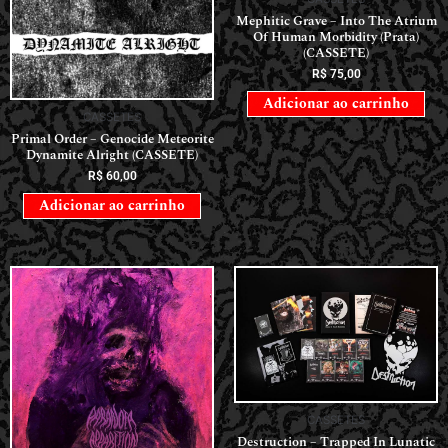
Mephitic Grave – Into The Atrium
Of Human Morbidity (Prata)
(CASSETE)
R$
75,00
Adicionar ao carrinho
CASSETES
Primal Order – Genocide Meteorite
Dynamite Alright (CASSETE)
R$
60,00
Adicionar ao carrinho
CASSETES
Destruction – Trapped In Lunatic