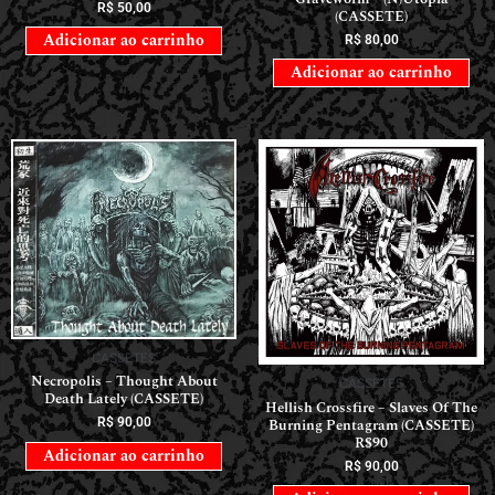
R$
50,00
(CASSETE)
Adicionar ao carrinho
R$
80,00
Adicionar ao carrinho
CASSETES
Necropolis – Thought About
CASSETES
Death Lately (CASSETE)
Hellish Crossfire – Slaves Of The
Burning Pentagram (CASSETE)
R$
90,00
R$90
Adicionar ao carrinho
R$
90,00