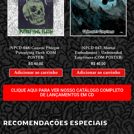
LANÇAMENTOS // RELEASES
LANÇAMENTOS // RELEASES
(NPCD-048) Caustic Phlegm –
(NPCD-047) Mortal
Putrefying Flesh (COM
Embodiment – Unbounded
POSTER)
Emptiness (COM POSTER)
R$
40,00
R$
40,00
Adicionar ao carrinho
Adicionar ao carrinho
CLIQUE AQUI PARA VER NOSSO CATÁLOGO COMPLETO
DE LANÇAMENTOS EM CD
RECOMENDAÇÕES ESPECIAIS