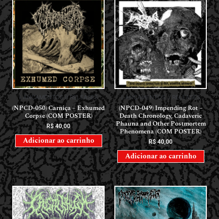
LANÇAMENTOS // RELEASES
LANÇAMENTOS // RELEASES
(NPCD-050) Carniça – Exhumed
(NPCD-049) Impending Rot –
Corpse (COM POSTER)
Death Chronology, Cadaveric
Phauna and Other Postmortem
R$
40,00
Phenomena (COM POSTER)
Adicionar ao carrinho
R$
40,00
Adicionar ao carrinho