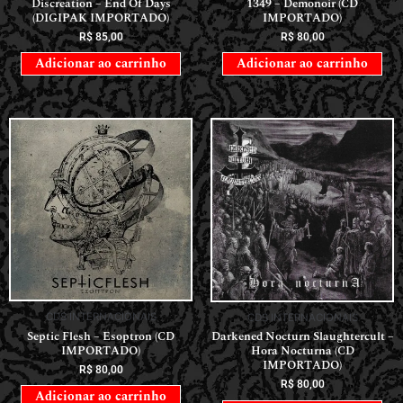
Discreation – End Of Days
1349 – Demonoir (CD
(DIGIPAK IMPORTADO)
IMPORTADO)
R$
85,00
R$
80,00
Adicionar ao carrinho
Adicionar ao carrinho
CDS INTERNACIONAIS
CDS INTERNACIONAIS
Septic Flesh – Esoptron (CD
Darkened Nocturn Slaughtercult –
IMPORTADO)
Hora Nocturna (CD
IMPORTADO)
R$
80,00
R$
80,00
Adicionar ao carrinho