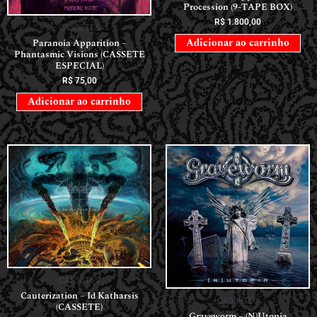
Procession (9-TAPE BOX)
R$
1.800,00
CASSETES
Adicionar ao carrinho
Paranoia Apparition –
Phantasmic Visions (CASSETE
ESPECIAL)
R$
75,00
Adicionar ao carrinho
CASSETES
Cauterization – Id Katharsis
CASSETES
(CASSETE)
Graveworm – (N)Utopia