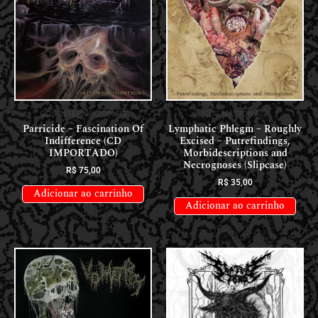
CDS INTERNACIONAIS
CDS NACIONAIS
Parricide – Fascination Of
Lymphatic Phlegm – Roughly
Indifference (CD
Excised – Putrefindings,
IMPORTADO)
Morbidescriptions and
Necrognoses (Slipcase)
R$
75,00
R$
35,00
Adicionar ao carrinho
Adicionar ao carrinho