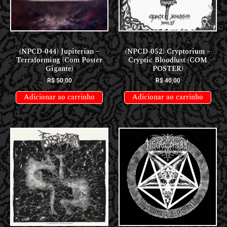
LANÇAMENTOS // RELEASES
LANÇAMENTOS // RELEASES
(NPCD-044) Jupiterian –
(NPCD-052) Cryptorium –
Terraforming (Com Poster
Cryptic Bloodlust (COM
Gigante)
POSTER)
R$
50,00
R$
40,00
Adicionar ao carrinho
Adicionar ao carrinho