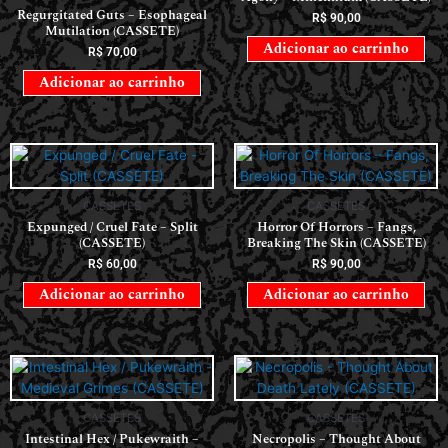
Regurgitated Guts – Esophageal
R$
90,00
Mutilation (CASSETE)
Adicionar ao carrinho
R$
70,00
Adicionar ao carrinho
CASSETES
CASSETES
Expunged / Cruel Fate – Split
Horror Of Horrors ‎– Fangs,
(CASSETE)
Breaking The Skin (CASSETE)
R$
60,00
R$
90,00
Adicionar ao carrinho
Adicionar ao carrinho
CASSETES
CASSETES
Intestinal Hex / Pukewraith –
Necropolis – Thought About