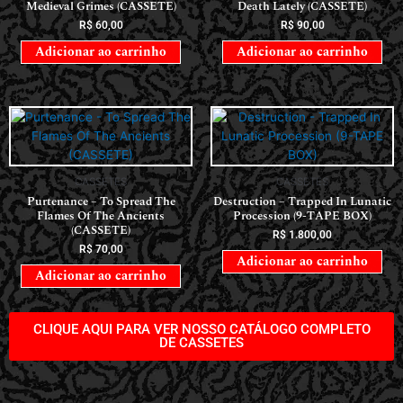
Medieval Grimes (CASSETE)
Death Lately (CASSETE)
R$
60,00
R$
90,00
Adicionar ao carrinho
Adicionar ao carrinho
CASSETES
CASSETES
Purtenance – To Spread The
Destruction – Trapped In Lunatic
Flames Of The Ancients
Procession (9-TAPE BOX)
(CASSETE)
R$
1.800,00
R$
70,00
Adicionar ao carrinho
Adicionar ao carrinho
CLIQUE AQUI PARA VER NOSSO CATÁLOGO COMPLETO
DE CASSETES