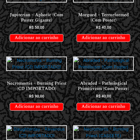
CDS NACIONAIS
CDS NACIONAIS
Jupiterian – Aphotic (Com
Morgued – Terrorformed
Poster Gigante)
(Com Poster)
R$
50,00
R$
40,00
Adicionar ao carrinho
Adicionar ao carrinho
CDS INTERNACIONAIS
CDS NACIONAIS
Necromortis – Burning Priest
Abraded – Pathological
(CD IMPORTADO)
Primitivism (Com Poster)
R$
90,00
R$
40,00
Adicionar ao carrinho
Adicionar ao carrinho