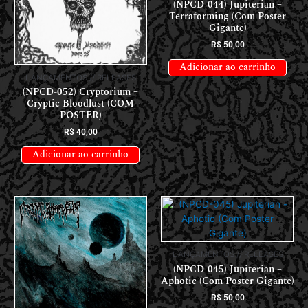
(NPCD-044) Jupiterian –
Terraforming (Com Poster
Gigante)
R$
50,00
Adicionar ao carrinho
LANÇAMENTOS // RELEASES
(NPCD-052) Cryptorium –
Cryptic Bloodlust (COM
POSTER)
R$
40,00
Adicionar ao carrinho
LANÇAMENTOS // RELEASES
(NPCD-045) Jupiterian –
Aphotic (Com Poster Gigante)
R$
50,00