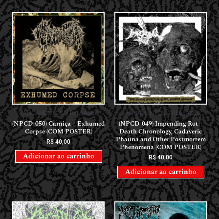
LANÇAMENTOS // RELEASES
LANÇAMENTOS // RELEASES
(NPCD-050) Carniça – Exhumed
(NPCD-049) Impending Rot –
Corpse (COM POSTER)
Death Chronology, Cadaveric
Phauna and Other Postmortem
R$
40,00
Phenomena (COM POSTER)
Adicionar ao carrinho
R$
40,00
Adicionar ao carrinho