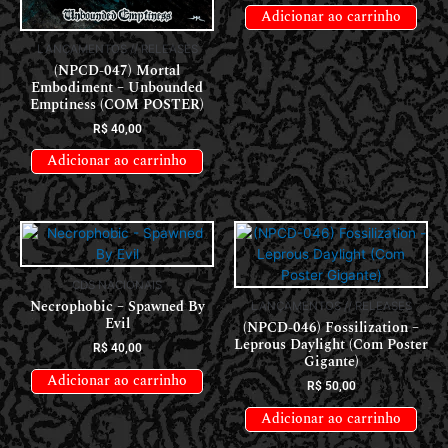
Adicionar ao carrinho
LANÇAMENTOS // RELEASES
(NPCD-047) Mortal
Embodiment – Unbounded
Emptiness (COM POSTER)
R$
40,00
Adicionar ao carrinho
CDS NACIONAIS
Necrophobic – Spawned By
LANÇAMENTOS // RELEASES
Evil
(NPCD-046) Fossilization –
Leprous Daylight (Com Poster
R$
40,00
Gigante)
Adicionar ao carrinho
R$
50,00
Adicionar ao carrinho