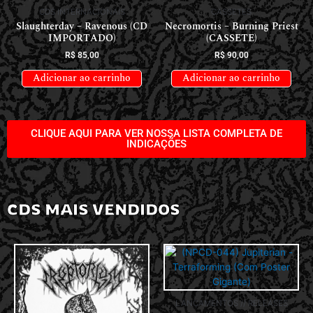
CDS INTERNACIONAIS
CASSETES
Slaughterday – Ravenous (CD
Necromortis – Burning Priest
IMPORTADO)
(CASSETE)
R$
85,00
R$
90,00
Adicionar ao carrinho
Adicionar ao carrinho
CLIQUE AQUI PARA VER NOSSA LISTA COMPLETA DE
INDICAÇÕES
CDS MAIS VENDIDOS
LANÇAMENTOS // RELEASES