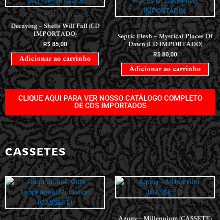
CDS INTERNACIONAIS
Decaying – Shells Will Fall (CD
CDS INTERNACIONAIS
IMPORTADO)
Septic Flesh – Mystical Places Of
Dawn (CD IMPORTADO)
R$
85,00
R$
80,00
Adicionar ao carrinho
Adicionar ao carrinho
CLIQUE AQUI PARA VER NOSSO CATÁLOGO COMPLETO
DE CDS IMPORTADOS
CASSETES
CASSETES
CASSETES
Agony—Millennium (CASSETE)