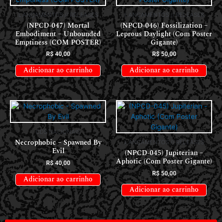
LANÇAMENTOS // RELEASES
LANÇAMENTOS // RELEASES
(NPCD-047) Mortal
(NPCD-046) Fossilization –
Embodiment – Unbounded
Leprous Daylight (Com Poster
Emptiness (COM POSTER)
Gigante)
R$
40,00
R$
50,00
Adicionar ao carrinho
Adicionar ao carrinho
CDS NACIONAIS
Necrophobic – Spawned By
LANÇAMENTOS // RELEASES
Evil
(NPCD-045) Jupiterian –
Aphotic (Com Poster Gigante)
R$
40,00
R$
50,00
Adicionar ao carrinho
Adicionar ao carrinho