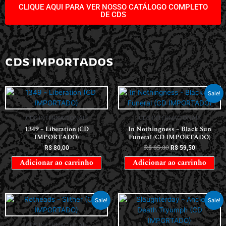
CLIQUE AQUI PARA VER NOSSO CATÁLOGO COMPLETO
DE CDS
CDS IMPORTADOS
Sale!
CDS INTERNACIONAIS
CDS INTERNACIONAIS
1349 – Liberation (CD
In Nothingness – Black Sun
IMPORTADO)
Funeral (CD IMPORTADO)
R$
85,00
R$
80,00
R$
59,50
Adicionar ao carrinho
Adicionar ao carrinho
Sale!
Sale!
CDS INTERNACIONAIS