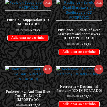
Sale!
Sale!
CDS INTERNACIONAIS
Putricid – Suppuration (CD
IMPORTADO)
CDS INTERNACIONAIS
Pustilence – Beliefs of Dead
R$
70,00
R$
49,00
Stargazers and Soothsayers
Adicionar ao carrinho
(CD IMPORTADO)
R$
85,00
R$
59,50
Adicionar ao carrinho
Sale!
Sale!
CDS INTERNACIONAIS
Necrocene – Detrimental
CDS INTERNACIONAIS
Paratomy (CD IMPORTADO)
Parkcrest – … And That Blue
Turn To Red (CD
R$
85,00
R$
59,50
IMPORTADO)
Adicionar ao carrinho
R$
75,00
R$
52,50