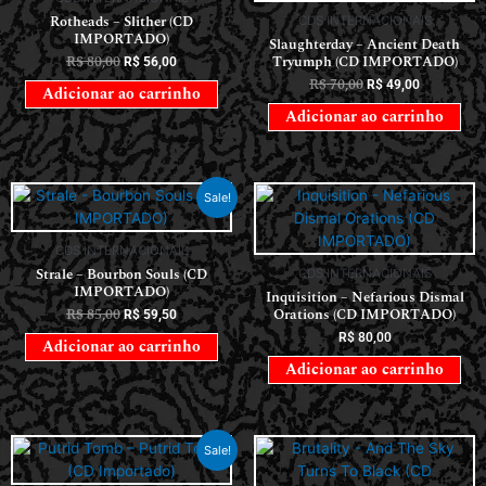
Rotheads – Slither (CD
CDS INTERNACIONAIS
IMPORTADO)
Slaughterday – Ancient Death
R$
80,00
Tryumph (CD IMPORTADO)
R$
56,00
R$
70,00
R$
49,00
Adicionar ao carrinho
Adicionar ao carrinho
Sale!
CDS INTERNACIONAIS
Strale – Bourbon Souls (CD
CDS INTERNACIONAIS
IMPORTADO)
Inquisition – Nefarious Dismal
R$
85,00
Orations (CD IMPORTADO)
R$
59,50
R$
80,00
Adicionar ao carrinho
Adicionar ao carrinho
Sale!