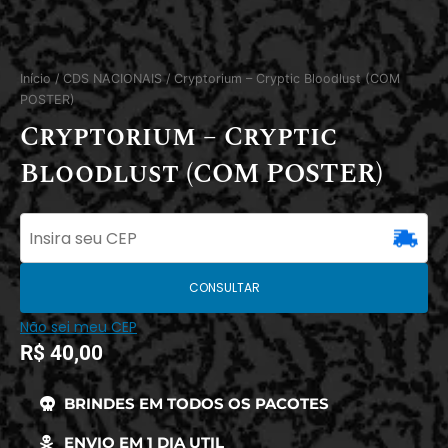
Início
/
CDS NACIONAIS
/ Cryptorium – Cryptic Bloodlust (COM
POSTER)
Cryptorium – Cryptic
Bloodlust (COM POSTER)
CONSULTAR
Não sei meu CEP
R$
40,00
BRINDES EM TODOS OS PACOTES
ENVIO EM 1 DIA UTIL