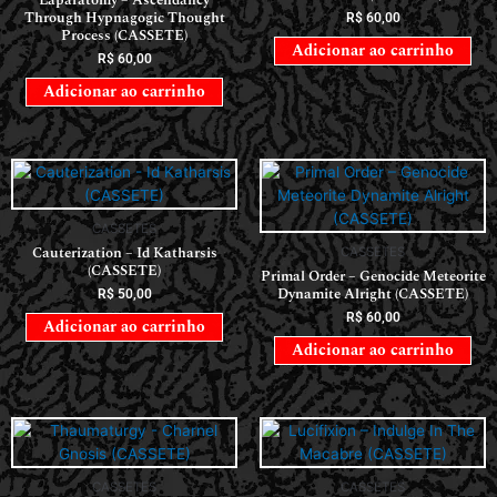
Laparatomy – Ascendancy
Through Hypnagogic Thought
R$
60,00
Process (CASSETE)
Adicionar ao carrinho
R$
60,00
Adicionar ao carrinho
CASSETES
Cauterization – Id Katharsis
CASSETES
(CASSETE)
Primal Order – Genocide Meteorite
Dynamite Alright (CASSETE)
R$
50,00
R$
60,00
Adicionar ao carrinho
Adicionar ao carrinho
CASSETES
CASSETES