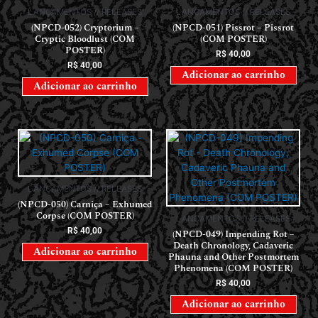
LANÇAMENTOS // RELEASES
LANÇAMENTOS // RELEASES
(NPCD-052) Cryptorium –
(NPCD-051) Pissrot – Pissrot
Cryptic Bloodlust (COM
(COM POSTER)
POSTER)
R$
40,00
R$
40,00
Adicionar ao carrinho
Adicionar ao carrinho
LANÇAMENTOS // RELEASES
(NPCD-050) Carniça – Exhumed
Corpse (COM POSTER)
LANÇAMENTOS // RELEASES
R$
40,00
(NPCD-049) Impending Rot –
Death Chronology, Cadaveric
Adicionar ao carrinho
Phauna and Other Postmortem
Phenomena (COM POSTER)
R$
40,00
Adicionar ao carrinho