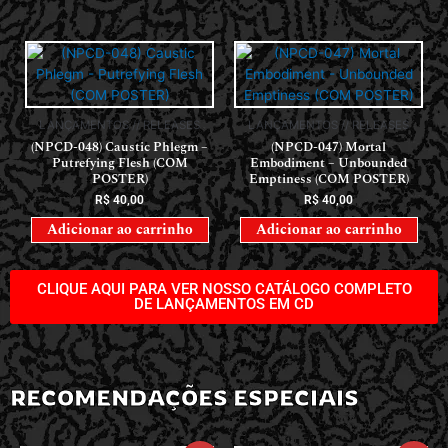
LANÇAMENTOS // RELEASES
LANÇAMENTOS // RELEASES
(NPCD-048) Caustic Phlegm –
(NPCD-047) Mortal
Putrefying Flesh (COM
Embodiment – Unbounded
POSTER)
Emptiness (COM POSTER)
R$
40,00
R$
40,00
Adicionar ao carrinho
Adicionar ao carrinho
CLIQUE AQUI PARA VER NOSSO CATÁLOGO COMPLETO
DE LANÇAMENTOS EM CD
RECOMENDAÇÕES ESPECIAIS