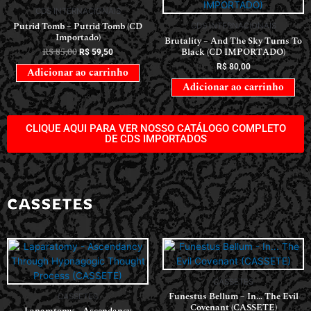
CDS INTERNACIONAIS
Putrid Tomb – Putrid Tomb (CD
CDS INTERNACIONAIS
Importado)
Brutality – And The Sky Turns To
R$
85,00
Black (CD IMPORTADO)
R$
59,50
R$
80,00
Adicionar ao carrinho
Adicionar ao carrinho
CLIQUE AQUI PARA VER NOSSO CATÁLOGO COMPLETO
DE CDS IMPORTADOS
CASSETES
CASSETES
Funestus Bellum – In… The Evil
CASSETES
Covenant (CASSETE)