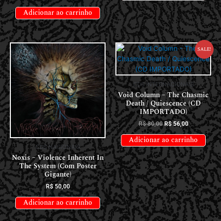
Adicionar ao carrinho
Sale!
CDS INTERNACIONAIS
Void Column – The Chasmic
Death / Quiescence (CD
IMPORTADO)
R$
80,00
R$
56,00
Adicionar ao carrinho
CDS NACIONAIS
Noxis – Violence Inherent In
The System (Com Poster
Gigante)
R$
50,00
Adicionar ao carrinho