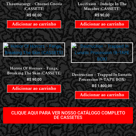
Thaumaturgy – Charnel Gnosis
Lucifixion – Indulge In The
(CASSETE)
Macabre (CASSETE)
R$
60,00
R$
90,00
Adicionar ao carrinho
Adicionar ao carrinho
CASSETES
Horror Of Horrors ‎– Fangs,
CASSETES
Breaking The Skin (CASSETE)
Destruction – Trapped In Lunatic
Procession (9-TAPE BOX)
R$
90,00
R$
1.800,00
Adicionar ao carrinho
Adicionar ao carrinho
CLIQUE AQUI PARA VER NOSSO CATÁLOGO COMPLETO
DE CASSETES