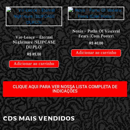
CDS NACIONAIS
Noxis – Paths Of Visceral
CDS NACIONAIS
Fears (Com Poster)
Vio-Lence – Eternal
Nightmare (SLIPCASE
R$
40,00
DUPLO)
Adicionar ao carrinho
R$
85,00
Adicionar ao carrinho
CLIQUE AQUI PARA VER NOSSA LISTA COMPLETA DE
INDICAÇÕES
CDS MAIS VENDIDOS