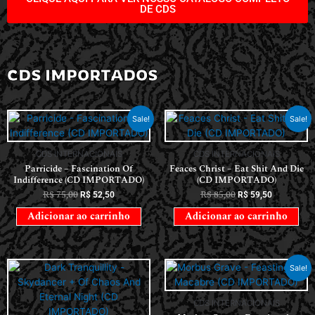
DE CDS
CDS IMPORTADOS
Sale!
Sale!
CDS INTERNACIONAIS
CDS INTERNACIONAIS
Parricide – Fascination Of
Feaces Christ – Eat Shit And Die
Indifference (CD IMPORTADO)
(CD IMPORTADO)
R$
75,00
R$
85,00
R$
52,50
R$
59,50
Adicionar ao carrinho
Adicionar ao carrinho
Sale!
CDS INTERNACIONAIS