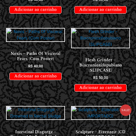
Adicionar ao carrinho
Adicionar ao carrinho
CDS NACIONAIS
Noxis – Paths Of Visceral
CDS NACIONAIS
Fears (Com Poster)
Flesh Grinder –
Biacronioxifopubiano
R$
40,00
(SLIPCASE)
Adicionar ao carrinho
R$
50,00
Adicionar ao carrinho
Sale!
CDS NACIONAIS
CDS INTERNACIONAIS
Intestinal Disgorge –
Scalpture – Eizenzeit (CD