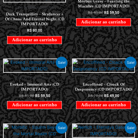
Morbus Grave – Feasting the
Macabre (CD IMPORTADO)
CDS INTERNACIONAIS
R$
85,00
R$
59,50
Dark Tranquillity – Skydancer +
Of Chaos And Eternal Night (CD
Adicionar ao carrinho
IMPORTADO)
R$
80,00
Adicionar ao carrinho
Sale!
Sale!
CDS INTERNACIONAIS
CDS INTERNACIONAIS
Evoked – Immoral Arts (CD
Encoffined – Cloack Of
IMPORTADO)
Desponency (CD IMPORTADO)
R$
85,00
R$
70,00
R$
59,50
R$
49,00
Adicionar ao carrinho
Adicionar ao carrinho
Sale!
Sale!