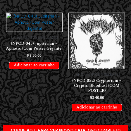
LANÇAMENTOS // RELEASES
(NPCD-045) Jupiterian –
Aphotic (Com Poster Gigante)
R$
50,00
Adicionar ao carrinho
LANÇAMENTOS // RELEASES
(NPCD-052) Cryptorium –
Cryptic Bloodlust (COM
POSTER)
R$
40,00
Adicionar ao carrinho
CLIQUE AQUI PARA VER NOSSO CATÁLOGO COMPLETO