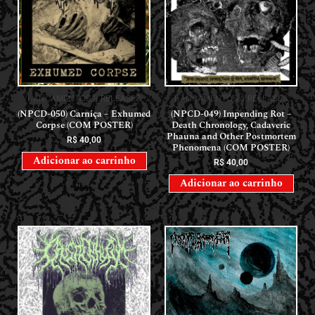
LANÇAMENTOS // RELEASES
LANÇAMENTOS // RELEASES
(NPCD-050) Carniça – Exhumed
(NPCD-049) Impending Rot –
Corpse (COM POSTER)
Death Chronology, Cadaveric
Phauna and Other Postmortem
R$
40,00
Phenomena (COM POSTER)
Adicionar ao carrinho
R$
40,00
Adicionar ao carrinho