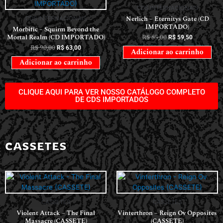
CDS INTERNACIONAIS
Nerlich – Eternitys Gate (CD
CDS INTERNACIONAIS
IMPORTADO)
Morbific – Squirm Beyond the
Mortal Realm (CD IMPORTADO)
R$
85,00
R$
59,50
R$
90,00
R$
63,00
Adicionar ao carrinho
Adicionar ao carrinho
CLIQUE AQUI PARA VER NOSSO CATÁLOGO COMPLETO
DE CDS IMPORTADOS
CASSETES
CASSETES
CASSETES
Violent Attack – The Final
Vinterthron – Reign Ov Opposites
Massacre (CASSETE)
(CASSETE)