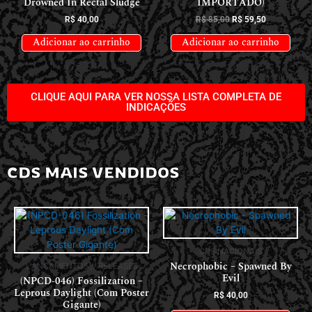
Drowned In Rectal Sludge
IMPORTADO)
R$
40,00
R$
85,00
R$
59,50
Adicionar ao carrinho
Adicionar ao carrinho
CLIQUE AQUI PARA VER NOSSA LISTA COMPLETA DE
INDICAÇÕES
CDS MAIS VENDIDOS
CDS NACIONAIS
Necrophobic – Spawned By
LANÇAMENTOS // RELEASES
Evil
(NPCD-046) Fossilization –
Leprous Daylight (Com Poster
R$
40,00
Gigante)