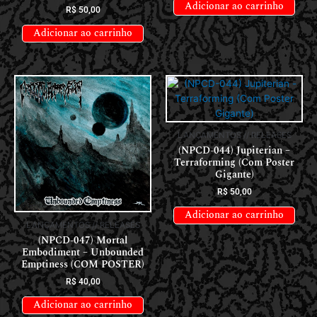
Adicionar ao carrinho
R$
50,00
Adicionar ao carrinho
LANÇAMENTOS // RELEASES
(NPCD-044) Jupiterian –
Terraforming (Com Poster
Gigante)
R$
50,00
Adicionar ao carrinho
LANÇAMENTOS // RELEASES
(NPCD-047) Mortal
Embodiment – Unbounded
Emptiness (COM POSTER)
R$
40,00
Adicionar ao carrinho