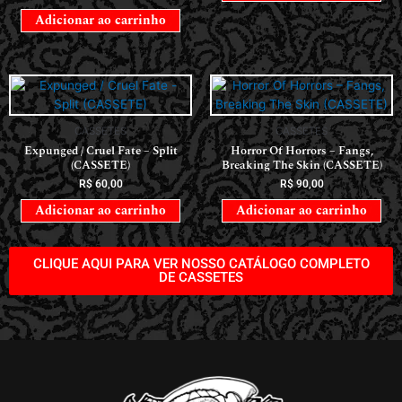
Adicionar ao carrinho
CASSETES
CASSETES
Expunged / Cruel Fate – Split
Horror Of Horrors ‎– Fangs,
(CASSETE)
Breaking The Skin (CASSETE)
R$
60,00
R$
90,00
Adicionar ao carrinho
Adicionar ao carrinho
CLIQUE AQUI PARA VER NOSSO CATÁLOGO COMPLETO
DE CASSETES