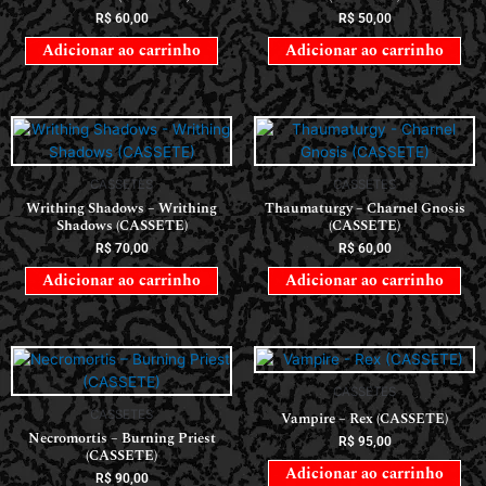
R$
60,00
R$
50,00
Adicionar ao carrinho
Adicionar ao carrinho
CASSETES
CASSETES
Writhing Shadows – Writhing
Thaumaturgy – Charnel Gnosis
Shadows (CASSETE)
(CASSETE)
R$
70,00
R$
60,00
Adicionar ao carrinho
Adicionar ao carrinho
CASSETES
CASSETES
Vampire – Rex (CASSETE)
Necromortis – Burning Priest
R$
95,00
(CASSETE)
Adicionar ao carrinho
R$
90,00