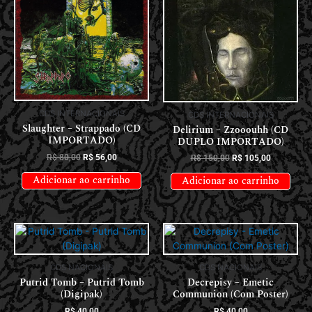
CDS INTERNACIONAIS
CDS INTERNACIONAIS
Slaughter – Strappado (CD
Delirium – Zzooouhh (CD
IMPORTADO)
DUPLO IMPORTADO)
R$
80,00
R$
56,00
R$
150,00
R$
105,00
Adicionar ao carrinho
Adicionar ao carrinho
CDS NACIONAIS
CDS NACIONAIS
Putrid Tomb – Putrid Tomb
Decrepisy – Emetic
(Digipak)
Communion (Com Poster)
R$
40,00
R$
40,00