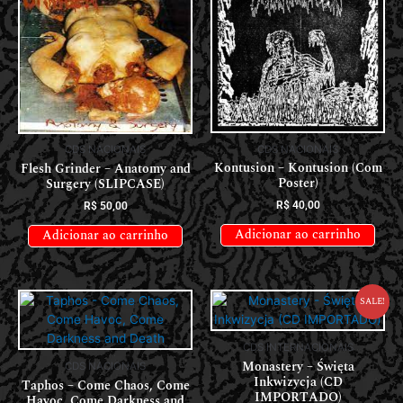
CDS NACIONAIS
CDS NACIONAIS
Kontusion – Kontusion (Com
Flesh Grinder – Anatomy and
Poster)
Surgery (SLIPCASE)
R$
40,00
R$
50,00
Adicionar ao carrinho
Adicionar ao carrinho
Sale!
CDS INTERNACIONAIS
Monastery – Święta
CDS NACIONAIS
Inkwizycja (CD
Taphos – Come Chaos, Come
IMPORTADO)
Havoc, Come Darkness and