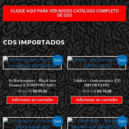
CLIQUE AQUI PARA VER NOSSO CATÁLOGO COMPLETO
DE CDS
CDS IMPORTADOS
Sale!
Sale!
CDS INTERNACIONAIS
CDS INTERNACIONAIS
In Nothingness – Black Sun
Lifeless – Godconstruct (CD
Funeral (CD IMPORTADO)
IMPORTADO)
R$
85,00
R$
85,00
R$
59,50
R$
59,50
Adicionar ao carrinho
Adicionar ao carrinho
Sale!
Sale!