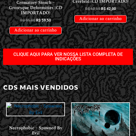
Cerebral (CD IMPORTADO)
Crematory Stench –
Grotesque Deformities (CD
R$
60,00
R$
42,00
IMPORTADO)
Adicionar ao carrinho
R$
85,00
R$
59,50
Adicionar ao carrinho
CLIQUE AQUI PARA VER NOSSA LISTA COMPLETA DE
INDICAÇÕES
CDS MAIS VENDIDOS
CDS NACIONAIS
Necrophobic – Spawned By
Evil