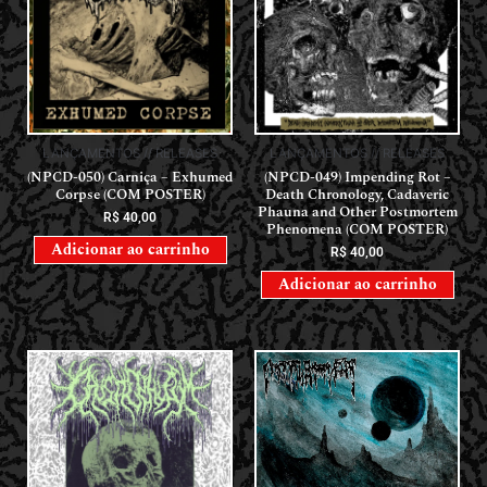
LANÇAMENTOS // RELEASES
LANÇAMENTOS // RELEASES
(NPCD-050) Carniça – Exhumed
(NPCD-049) Impending Rot –
Corpse (COM POSTER)
Death Chronology, Cadaveric
Phauna and Other Postmortem
R$
40,00
Phenomena (COM POSTER)
Adicionar ao carrinho
R$
40,00
Adicionar ao carrinho