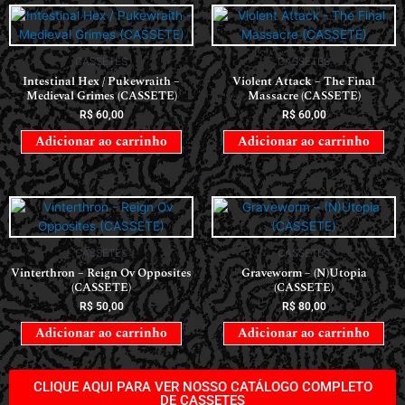
CASSETES
CASSETES
Intestinal Hex / Pukewraith –
Violent Attack – The Final
Medieval Grimes (CASSETE)
Massacre (CASSETE)
R$
60,00
R$
60,00
Adicionar ao carrinho
Adicionar ao carrinho
CASSETES
CASSETES
Vinterthron – Reign Ov Opposites
Graveworm – (N)Utopia
(CASSETE)
(CASSETE)
R$
50,00
R$
80,00
Adicionar ao carrinho
Adicionar ao carrinho
CLIQUE AQUI PARA VER NOSSO CATÁLOGO COMPLETO
DE CASSETES