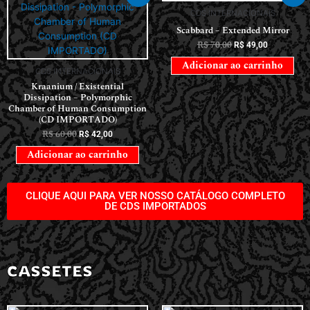
CDS INTERNACIONAIS
Scabbard – Extended Mirror
R$
70,00
R$
49,00
Adicionar ao carrinho
CDS INTERNACIONAIS
Kraanium / Existential
Dissipation – Polymorphic
Chamber of Human Consumption
(CD IMPORTADO)
R$
60,00
R$
42,00
Adicionar ao carrinho
CLIQUE AQUI PARA VER NOSSO CATÁLOGO COMPLETO
DE CDS IMPORTADOS
CASSETES