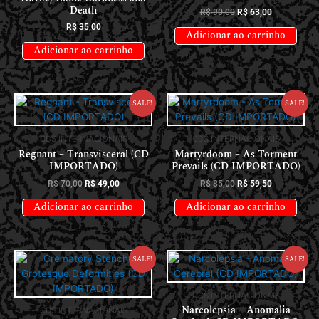
Death
R$
90,00
R$
63,00
R$
35,00
Adicionar ao carrinho
Adicionar ao carrinho
Sale!
Sale!
CDS INTERNACIONAIS
CDS INTERNACIONAIS
Regnant – Transvisceral (CD
Martyrdoom – As Torment
IMPORTADO)
Prevails (CD IMPORTADO)
R$
70,00
R$
49,00
R$
85,00
R$
59,50
Adicionar ao carrinho
Adicionar ao carrinho
Sale!
Sale!
CDS INTERNACIONAIS
Narcolepsia – Anomalia
CDS INTERNACIONAIS