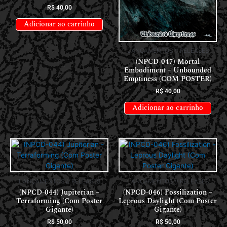
R$
40,00
Adicionar ao carrinho
LANÇAMENTOS // RELEASES
(NPCD-047) Mortal
Embodiment – Unbounded
Emptiness (COM POSTER)
R$
40,00
Adicionar ao carrinho
LANÇAMENTOS // RELEASES
LANÇAMENTOS // RELEASES
(NPCD-044) Jupiterian –
(NPCD-046) Fossilization –
Terraforming (Com Poster
Leprous Daylight (Com Poster
Gigante)
Gigante)
R$
50,00
R$
50,00