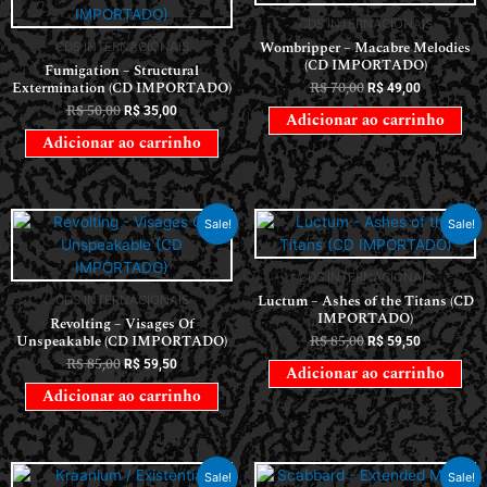
CDS INTERNACIONAIS
Wombripper – Macabre Melodies
CDS INTERNACIONAIS
(CD IMPORTADO)
Fumigation – Structural
Extermination (CD IMPORTADO)
R$
70,00
R$
49,00
R$
50,00
R$
35,00
Adicionar ao carrinho
Adicionar ao carrinho
Sale!
Sale!
CDS INTERNACIONAIS
Luctum – Ashes of the Titans (CD
CDS INTERNACIONAIS
IMPORTADO)
Revolting – Visages Of
Unspeakable (CD IMPORTADO)
R$
85,00
R$
59,50
R$
85,00
R$
59,50
Adicionar ao carrinho
Adicionar ao carrinho
Sale!
Sale!