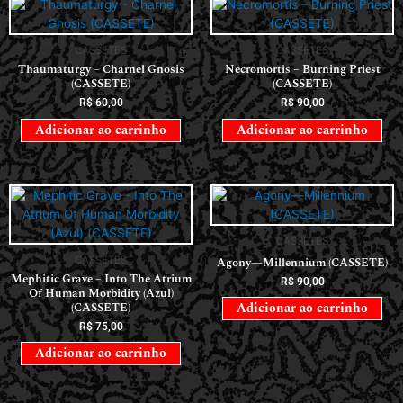
CASSETES
CASSETES
Thaumaturgy – Charnel Gnosis
Necromortis – Burning Priest
(CASSETE)
(CASSETE)
R$
60,00
R$
90,00
Adicionar ao carrinho
Adicionar ao carrinho
CASSETES
CASSETES
Agony—Millennium (CASSETE)
Mephitic Grave – Into The Atrium
R$
90,00
Of Human Morbidity (Azul)
(CASSETE)
Adicionar ao carrinho
R$
75,00
Adicionar ao carrinho