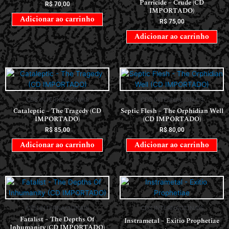
Parricide – Crude (CD
R$
70,00
IMPORTADO)
Adicionar ao carrinho
R$
75,00
Adicionar ao carrinho
CDS INTERNACIONAIS
CDS INTERNACIONAIS
Cataleptic – The Tragedy (CD
Septic Flesh – The Orphidian Well
IMPORTADO)
(CD IMPORTADO)
R$
85,00
R$
80,00
Adicionar ao carrinho
Adicionar ao carrinho
CDS INTERNACIONAIS
CDS INTERNACIONAIS
Fatalist – The Depths Of
Instrametal – Exitio Prophetiae
Inhumanity (CD IMPORTADO)