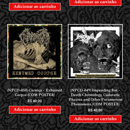
Adicionar ao carrinho
Adicionar ao carrinho
LANÇAMENTOS // RELEASES
LANÇAMENTOS // RELEASES
(NPCD-050) Carniça – Exhumed
(NPCD-049) Impending Rot –
Corpse (COM POSTER)
Death Chronology, Cadaveric
Phauna and Other Postmortem
R$
40,00
Phenomena (COM POSTER)
Adicionar ao carrinho
R$
40,00
Adicionar ao carrinho