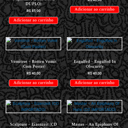
DUPLO)
Adicionar ao carrinho
R$
85,00
Adicionar ao carrinho
CDS NACIONAIS
CDS NACIONAIS
Vomitrot – Rotten Vomit
Engulfed – Engulfed In
(Com Poster)
Obscurity
R$
40,00
R$
40,00
Adicionar ao carrinho
Adicionar ao carrinho
CDS INTERNACIONAIS
CDS INTERNACIONAIS
Scalpture – Eizenzeit (CD
Master – An Epiphany Of