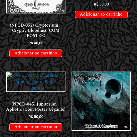
R$
50,00
Adicionar ao carrinho
LANÇAMENTOS // RELEASES
(NPCD-052) Cryptorium –
Cryptic Bloodlust (COM
POSTER)
R$
40,00
Adicionar ao carrinho
LANÇAMENTOS // RELEASES
(NPCD-045) Jupiterian –
Aphotic (Com Poster Gigante)
R$
50,00
Adicionar ao carrinho
LANÇAMENTOS // RELEASES