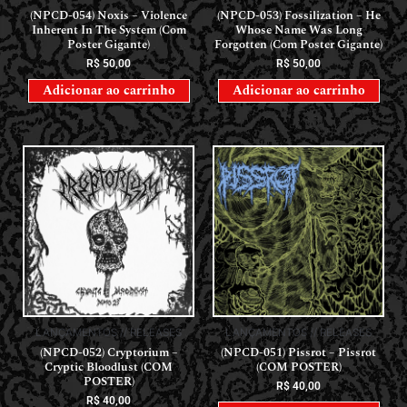
(NPCD-054) Noxis – Violence
(NPCD-053) Fossilization – He
Inherent In The System (Com
Whose Name Was Long
Poster Gigante)
Forgotten (Com Poster Gigante)
R$
50,00
R$
50,00
Adicionar ao carrinho
Adicionar ao carrinho
LANÇAMENTOS // RELEASES
LANÇAMENTOS // RELEASES
(NPCD-052) Cryptorium –
(NPCD-051) Pissrot – Pissrot
Cryptic Bloodlust (COM
(COM POSTER)
POSTER)
R$
40,00
R$
40,00