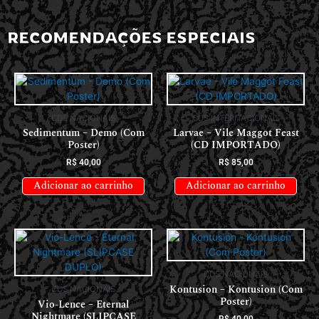
RECOMENDAÇÕES ESPECIAIS
CDS NACIONAIS
CDS INTERNACIONAIS
Sedimentum – Demo (Com
Larvae – Vile Maggot Feast
Poster)
(CD IMPORTADO)
R$
40,00
R$
85,00
Adicionar ao carrinho
Adicionar ao carrinho
CDS NACIONAIS
Kontusion – Kontusion (Com
CDS NACIONAIS
Poster)
Vio-Lence – Eternal
Nightmare (SLIPCASE
R$
40,00