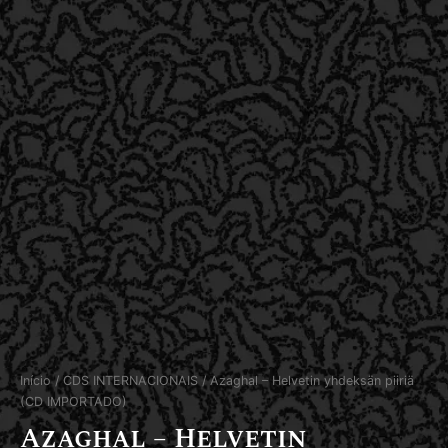
Início
/
CDS INTERNACIONAIS
/ Azaghal – Helvetin yhdeksän piiriä
(CD IMPORTADO)
Azaghal – Helvetin