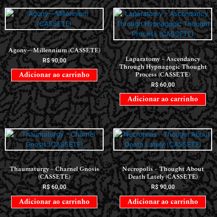
CASSETES
CASSETES
Agony—Millennium (CASSETE)
Laparatomy – Ascendancy
R$
90,00
Through Hypnagogic Thought
Process (CASSETE)
Adicionar ao carrinho
R$
60,00
Adicionar ao carrinho
CASSETES
CASSETES
Thaumaturgy – Charnel Gnosis
Necropolis – Thought About
(CASSETE)
Death Lately (CASSETE)
R$
60,00
R$
90,00
Adicionar ao carrinho
Adicionar ao carrinho