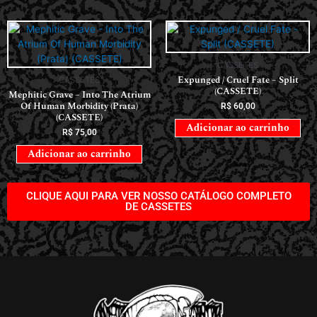
CASSETES
Expunged / Cruel Fate – Split
CASSETES
(CASSETE)
Mephitic Grave – Into The Atrium
Of Human Morbidity (Prata)
R$
60,00
(CASSETE)
Adicionar ao carrinho
R$
75,00
Adicionar ao carrinho
CLIQUE AQUI PARA VER NOSSO CATÁLOGO COMPLETO
DE CASSETES