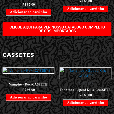
R$
60,00
R$
85,00
Adicionar ao carrinho
Adicionar ao carrinho
CLIQUE AQUI PARA VER NOSSO CATÁLOGO COMPLETO
DE CDS IMPORTADOS
CASSETES
CASSETES
CASSETES
Vampire – Rex (CASSETE)
Tanathos – Speed Kills (CASSETE)
R$
95,00
R$
60,00
Adicionar ao carrinho
Adicionar ao carrinho