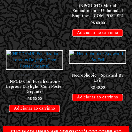
(NPCD-047) Mortal
Embodiment – Unbounded
Emptiness (COM POSTER)
R$
40,00
Adicionar ao carrinho
CDS NACIONAIS
Necrophobic – Spawned By
LANÇAMENTOS // RELEASES
Evil
(NPCD-046) Fossilization –
Leprous Daylight (Com Poster
R$
40,00
Gigante)
Adicionar ao carrinho
R$
50,00
Adicionar ao carrinho
CLIQUE AQUI PARA VER NOSSO CATÁLOGO COMPLETO