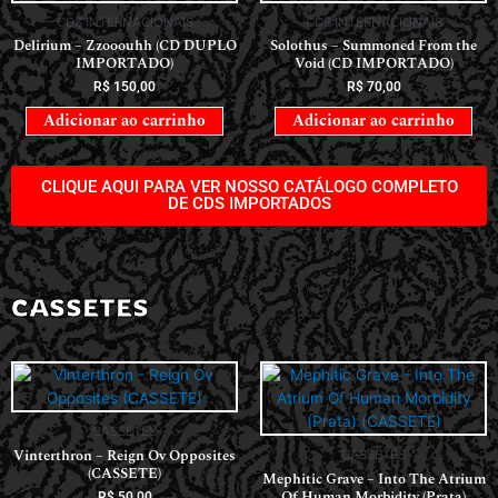
CDS INTERNACIONAIS
CDS INTERNACIONAIS
Delirium – Zzooouhh (CD DUPLO
Solothus – Summoned From the
IMPORTADO)
Void (CD IMPORTADO)
R$
150,00
R$
70,00
Adicionar ao carrinho
Adicionar ao carrinho
CLIQUE AQUI PARA VER NOSSO CATÁLOGO COMPLETO
DE CDS IMPORTADOS
CASSETES
CASSETES
Vinterthron – Reign Ov Opposites
CASSETES
(CASSETE)
Mephitic Grave – Into The Atrium
Of Human Morbidity (Prata)
R$
50,00