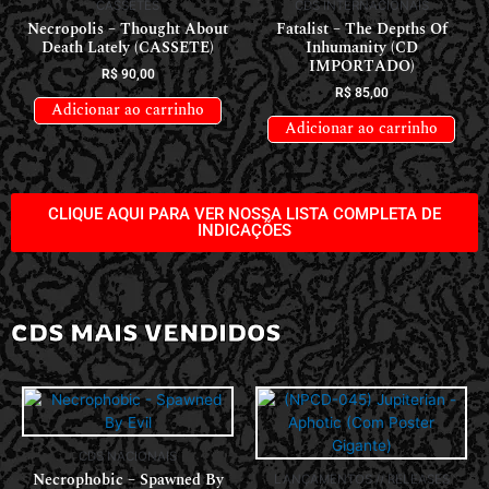
CASSETES
CDS INTERNACIONAIS
Necropolis – Thought About
Fatalist – The Depths Of
Death Lately (CASSETE)
Inhumanity (CD
IMPORTADO)
R$
90,00
R$
85,00
Adicionar ao carrinho
Adicionar ao carrinho
CLIQUE AQUI PARA VER NOSSA LISTA COMPLETA DE
INDICAÇÕES
CDS MAIS VENDIDOS
CDS NACIONAIS
Necrophobic – Spawned By
LANÇAMENTOS // RELEASES