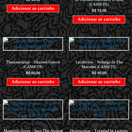
(CASSETE)
Adicionar ao carrinho
R$
75,00
Adicionar ao carrinho
CASSETES
CASSETES
Thaumaturgy – Charnel Gnosis
Lucifixion – Indulge In The
(CASSETE)
Macabre (CASSETE)
R$
60,00
R$
90,00
Adicionar ao carrinho
Adicionar ao carrinho
CASSETES
CASSETES
Mephitic Grave – Into The Atrium
Destruction – Trapped In Lunatic