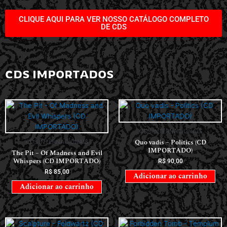
CLIQUE AQUI PARA VER NOSSO CATÁLOGO COMPLETO
DE CDS
CDS IMPORTADOS
CDS INTERNACIONAIS
Quo vadis – Politics (CD
CDS INTERNACIONAIS
IMPORTADO)
The Pit – Of Madness and Evil
Whispers (CD IMPORTADO)
R$
90,00
R$
85,00
Adicionar ao carrinho
Adicionar ao carrinho