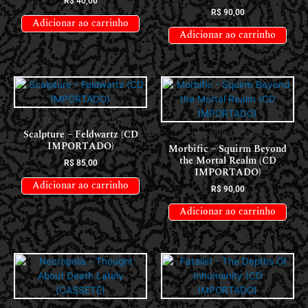
R$
40,00
R$
90,00
Adicionar ao carrinho
Adicionar ao carrinho
CDS INTERNACIONAIS
Scalpture – Feldwartz (CD
CDS INTERNACIONAIS
IMPORTADO)
Morbific – Squirm Beyond
the Mortal Realm (CD
R$
85,00
IMPORTADO)
Adicionar ao carrinho
R$
90,00
Adicionar ao carrinho