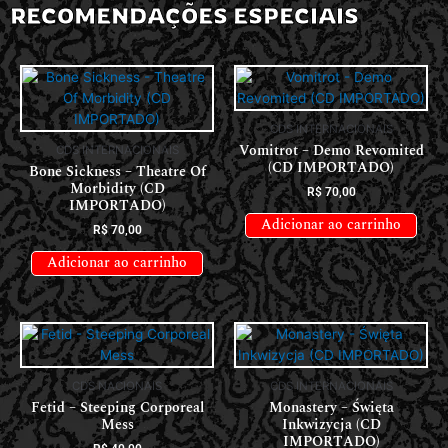
RECOMENDAÇÕES ESPECIAIS
CDS INTERNACIONAIS
Vomitrot – Demo Revomited
CDS INTERNACIONAIS
(CD IMPORTADO)
Bone Sickness – Theatre Of
Morbidity (CD
R$
70,00
IMPORTADO)
Adicionar ao carrinho
R$
70,00
Adicionar ao carrinho
CDS NACIONAIS
CDS INTERNACIONAIS
Fetid – Steeping Corporeal
Monastery – Święta
Mess
Inkwizycja (CD
IMPORTADO)