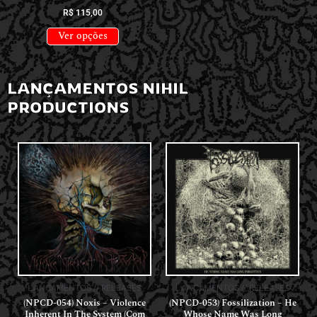
R$
115,00
Ver opções
LANÇAMENTOS NIHIL
PRODUCTIONS
LANÇAMENTOS // RELEASES
LANÇAMENTOS // RELEASES
(NPCD-054) Noxis – Violence
(NPCD-053) Fossilization – He
Inherent In The System (Com
Whose Name Was Long