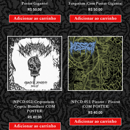
Poster Gigante)
Forgotten (Com Poster Gigante)
R$
50,00
R$
50,00
Adicionar ao carrinho
Adicionar ao carrinho
LANÇAMENTOS // RELEASES
LANÇAMENTOS // RELEASES
(NPCD-052) Cryptorium –
(NPCD-051) Pissrot – Pissrot
Cryptic Bloodlust (COM
(COM POSTER)
POSTER)
R$
40,00
R$
40,00
Adicionar ao carrinho
Adicionar ao carrinho