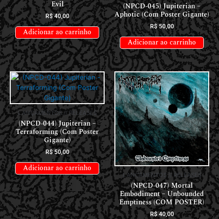
Evil
(NPCD-045) Jupiterian –
Aphotic (Com Poster Gigante)
R$
40,00
R$
50,00
Adicionar ao carrinho
Adicionar ao carrinho
LANÇAMENTOS // RELEASES
(NPCD-044) Jupiterian –
Terraforming (Com Poster
Gigante)
R$
50,00
Adicionar ao carrinho
LANÇAMENTOS // RELEASES
(NPCD-047) Mortal
Embodiment – Unbounded
Emptiness (COM POSTER)
R$
40,00