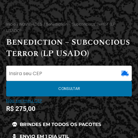
Início
/
NOVIDADES
/ Benediction – Subconcious Terror (LP
USADO)
Benediction – Subconcious
Terror (LP USADO)
CONSULTAR
Não sei meu CEP
R$
275,00
BRINDES EM TODOS OS PACOTES
ENVIO EM 1 DIA UTIL