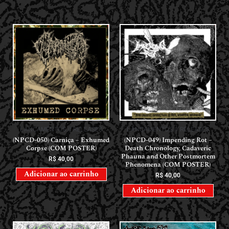
LANÇAMENTOS // RELEASES
LANÇAMENTOS // RELEASES
(NPCD-050) Carniça – Exhumed
(NPCD-049) Impending Rot –
Corpse (COM POSTER)
Death Chronology, Cadaveric
Phauna and Other Postmortem
R$
40,00
Phenomena (COM POSTER)
Adicionar ao carrinho
R$
40,00
Adicionar ao carrinho