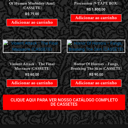
Of Human Morbidity (Azul)
Procession (9-TAPE BOX)
(CASSETE)
R$
1.800,00
R$
75,00
Adicionar ao carrinho
Adicionar ao carrinho
CASSETES
CASSETES
Violent Attack – The Final
Horror Of Horrors ‎– Fangs,
Massacre (CASSETE)
Breaking The Skin (CASSETE)
R$
60,00
R$
90,00
Adicionar ao carrinho
Adicionar ao carrinho
CLIQUE AQUI PARA VER NOSSO CATÁLOGO COMPLETO
DE CASSETES