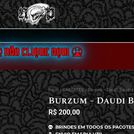
 NÃO CLIQUE AQUI 🤮
Início
/
CASSETES
/ Burzum – Daudi Baudrs
Burzum – Daudi B
R$
200,00
BRINDES EM TODOS OS PACOTE