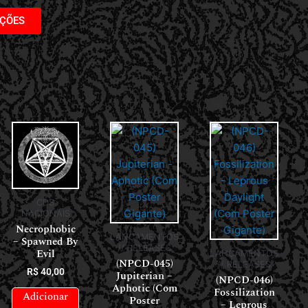
AÇÕES
CDS
NACIONAIS
Necrophobic
LANÇAMENTOS
– Spawned By
// RELEASES
Evil
LANÇAMENTOS
(NPCD-045)
// RELEASES
R$
40,00
Jupiterian –
(NPCD-046)
Aphotic (Com
Fossilization
Adicionar
Poster
– Leprous