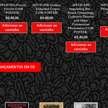
(NPCD-050) Carniça
(NPC
NPCD-051) Pissrot
(NPCD-049)
– Exhumed Corpse
Phle
– Pissrot (COM
Impending Rot –
(COM POSTER)
POSTER)
Death Chronology,
Cadaveric Phauna
R$
40,00
R$
40,00
and Other
Postmortem
Adicionar ao
Adicionar ao
Phenomena (COM
A
carrinho
carrinho
POSTER)
R$
40,00
Adicionar ao
carrinho
LANÇAMENTOS EM CD