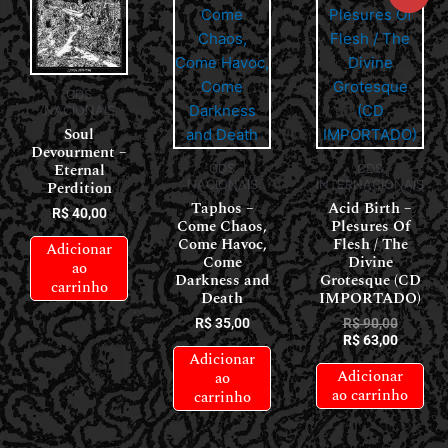
CDS
NACIONAIS
Soul
Devourment –
Eternal
CDS
CDS
Perdition
NACIONAIS
INTERNACIONAIS
Taphos –
Acid Birth –
R$
40,00
Come Chaos,
Plesures Of
Come Havoc,
Flesh / The
Adicionar
Come
Divine
ao
Darkness and
Grotesque (CD
carrinho
Death
IMPORTADO)
R$
35,00
R$
90,00
R$
63,00
Adicionar
Adicionar
ao
ao carrinho
carrinho