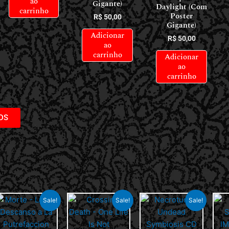
ao
Gigante)
Daylight (Com
carrinho
Poster
R$
50,00
Gigante)
Adicionar
R$
50,00
ao
carrinho
Adicionar
ao
carrinho
DS
Sale!
Sale!
Sale!