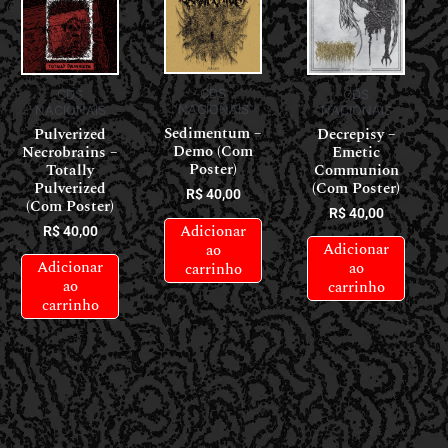
CDS
CDS
CDS
NACIONAIS
NACIONAIS
NACIONAIS
Sedimentum –
Pulverized
Decrepisy –
Demo (Com
Necrobrains –
Emetic
Poster)
Totally
Communion
Pulverized
(Com Poster)
R$
40,00
(Com Poster)
R$
40,00
Adicionar
R$
40,00
Adicionar
ao
Adicionar
ao
carrinho
ao
carrinho
carrinho