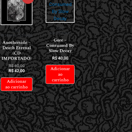
CDS
CDS
NACIONAIS
INTERNACIONAIS
Gore –
Anotherside –
Consumed By
Death Eternal
Slow Decay
(CD
IMPORTADO)
R$
40,00
R$
60,00
Adicionar
R$
42,00
ao
carrinho
Adicionar
ao carrinho