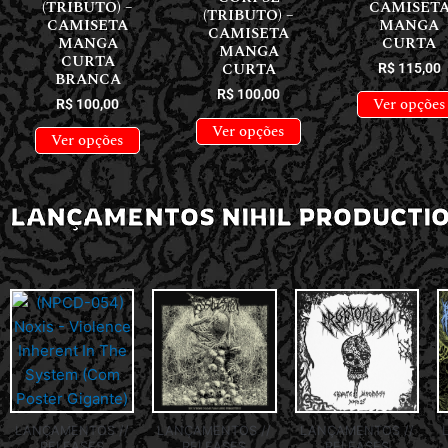
(TRIBUTO) –
CAMISET
(TRIBUTO) –
CAMISETA
MANGA
CAMISETA
MANGA
CURTA
MANGA
CURTA
CURTA
R$
115,00
BRANCA
R$
100,00
Ver opções
R$
100,00
Ver opções
Ver opções
LANÇAMENTOS NIHIL PRODUCTI
LANÇAMENTOS //
LANÇAMENTOS //
LANÇAMENTOS //
RELEASES
RELEASES
RELEASES