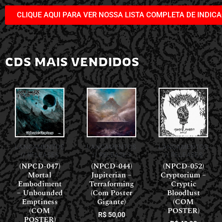
CLIQUE AQUI PARA VER NOSSA LISTA COMPLETA DE INDIC
CDS MAIS VENDIDOS
LANÇAMENTOS
LANÇAMENTOS
LANÇAMENTOS
// RELEASES
// RELEASES
// RELEASES
(NPCD-047)
(NPCD-044)
(NPCD-052)
Mortal
Jupiterian –
Cryptorium –
Embodiment
Terraforming
Cryptic
– Unbounded
(Com Poster
Bloodlust
Emptiness
Gigante)
(COM
(COM
POSTER)
R$
50,00
POSTER)