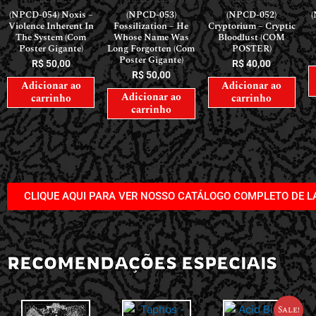
(NPCD-054) Noxis –
(NPCD-053)
(NPCD-052)
(
Violence Inherent In
Fossilization – He
Cryptorium – Cryptic
The System (Com
Whose Name Was
Bloodlust (COM
Poster Gigante)
Long Forgotten (Com
POSTER)
Poster Gigante)
R$
50,00
R$
40,00
R$
50,00
Adicionar ao
Adicionar ao
Adicionar ao
carrinho
carrinho
carrinho
CLIQUE AQUI PARA VER NOSSO CATÁLOGO COMPLETO DE 
RECOMENDAÇÕES ESPECIAIS
Sale!