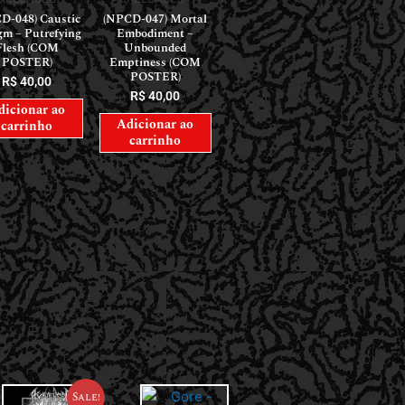
D-048) Caustic
(NPCD-047) Mortal
gm – Putrefying
Embodiment –
Flesh (COM
Unbounded
POSTER)
Emptiness (COM
POSTER)
R$
40,00
R$
40,00
dicionar ao
Adicionar ao
carrinho
carrinho
Sale!