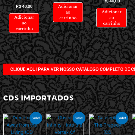
R$
40,00
Adicionar
R$
40,00
Adicionar
ao
Adicionar
ao
carrinho
ao
carrinho
carrinho
CLIQUE AQUI PARA VER NOSSO CATÁLOGO COMPLETO DE C
CDS IMPORTADOS
Sale!
Sale!
Sale!