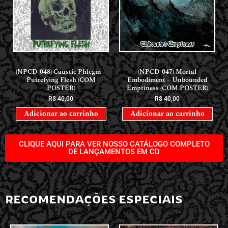
LANÇAMENTOS // RELEASES
LANÇAMENTOS // RELEASES
(NPCD-048) Caustic Phlegm –
(NPCD-047) Mortal
Putrefying Flesh (COM
Embodiment – Unbounded
POSTER)
Emptiness (COM POSTER)
R$
40,00
R$
40,00
Adicionar ao carrinho
Adicionar ao carrinho
CLIQUE AQUI PARA VER NOSSO CATÁLOGO COMPLETO
DE LANÇAMENTOS EM CD
RECOMENDAÇÕES ESPECIAIS