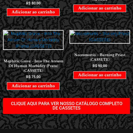
R$
80,00
Adicionar ao carrinho
Adicionar ao carrinho
CASSETES
Necromortis – Burning Priest
CASSETES
(CASSETE)
Mephitic Grave – Into The Atrium
Of Human Morbidity (Prata)
R$
90,00
(CASSETE)
Adicionar ao carrinho
R$
75,00
Adicionar ao carrinho
CLIQUE AQUI PARA VER NOSSO CATÁLOGO COMPLETO
DE CASSETES