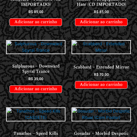
IMPORTADO)
Hate (CD IMPORTADO)
R$
85,00
R$
85,00
Adicionar ao carrinho
Adicionar ao carrinho
CDS NACIONAIS
CDS INTERNACIONAIS
Sulphurous – Downward
Scabbard – Extended Mirror
Spyral Trance
R$
70,00
R$
35,00
Adicionar ao carrinho
Adicionar ao carrinho
CASSETES
CDS NACIONAIS
Tanathos – Speed Kills
Gosudar – Morbid Despotic