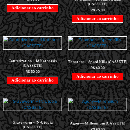
(CASSETE)
Adicionar ao carrinho
R$
75,00
Adicionar ao carrinho
CASSETES
CASSETES
Cauterization – Id Katharsis
Tanathos – Speed Kills (CASSETE)
(CASSETE)
R$
60,00
R$
50,00
Adicionar ao carrinho
Adicionar ao carrinho
CASSETES
CASSETES
Graveworm – (N)Utopia
Agony—Millennium (CASSETE)
(CASSETE)
R$
90,00