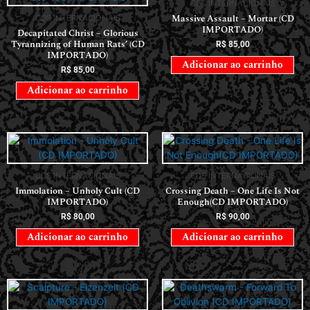
CDS INTERNACIONAIS
Massive Assault – Mortar (CD
CDS INTERNACIONAIS
IMPORTADO)
Decapitated Christ – Glorious
Tyrannizing of Human Rats’ (CD
R$
85,00
IMPORTADO)
Adicionar ao carrinho
R$
85,00
Adicionar ao carrinho
CDS INTERNACIONAIS
CDS INTERNACIONAIS
Immolation – Unholy Cult (CD
Crossing Death – One Life Is Not
IMPORTADO)
Enough(CD IMPORTADO)
R$
80,00
R$
90,00
Adicionar ao carrinho
Adicionar ao carrinho