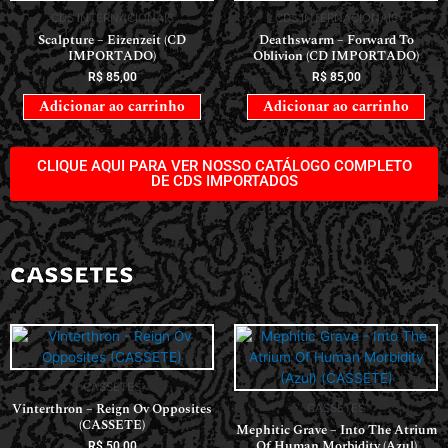
CDS INTERNACIONAIS
CDS INTERNACIONAIS
Scalpture – Eizenzeit (CD
Deathswarm – Forward To
IMPORTADO)
Oblivion (CD IMPORTADO)
R$
85,00
R$
85,00
Adicionar ao carrinho
Adicionar ao carrinho
CLIQUE AQUI PARA VER NOSSO CATÁLOGO COMPLETO
DE CDS IMPORTADOS
CASSETES
CASSETES
Vinterthron – Reign Ov Opposites
CASSETES
(CASSETE)
Mephitic Grave – Into The Atrium
Of Human Morbidity (Azul)
R$
50,00