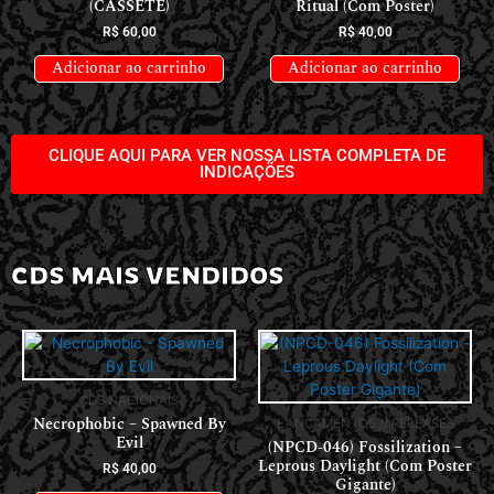
(CASSETE)
Ritual (Com Poster)
R$
60,00
R$
40,00
Adicionar ao carrinho
Adicionar ao carrinho
CLIQUE AQUI PARA VER NOSSA LISTA COMPLETA DE
INDICAÇÕES
CDS MAIS VENDIDOS
CDS NACIONAIS
Necrophobic – Spawned By
LANÇAMENTOS // RELEASES
Evil
(NPCD-046) Fossilization –
Leprous Daylight (Com Poster
R$
40,00
Gigante)