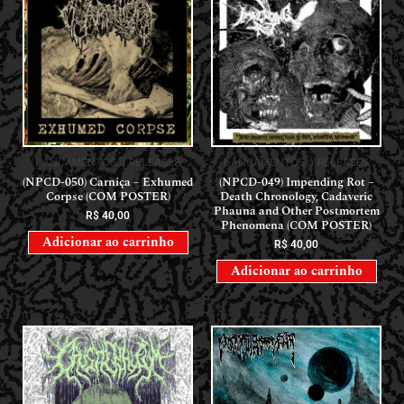
LANÇAMENTOS // RELEASES
LANÇAMENTOS // RELEASES
(NPCD-050) Carniça – Exhumed
(NPCD-049) Impending Rot –
Corpse (COM POSTER)
Death Chronology, Cadaveric
Phauna and Other Postmortem
R$
40,00
Phenomena (COM POSTER)
Adicionar ao carrinho
R$
40,00
Adicionar ao carrinho