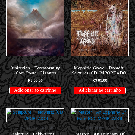
CDS NACIONAIS
CDS INTERNACIONAIS
Jupiterian – Terraforming
Mephitic Grave – Dreadful
(Com Poster Gigante)
Seizures (CD IMPORTADO)
R$
50,00
R$
85,00
Adicionar ao carrinho
Adicionar ao carrinho
CDS INTERNACIONAIS
CDS INTERNACIONAIS
Scalpture – Feldwartz (CD
Master – An Epiphany Of