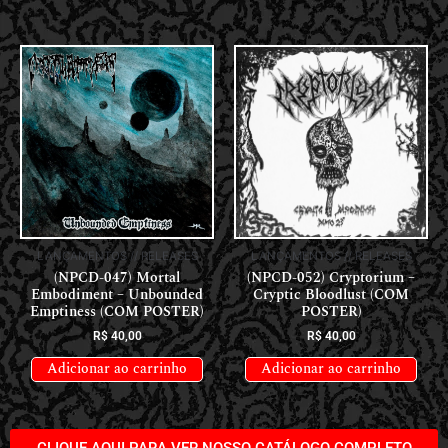
LANÇAMENTOS // RELEASES
LANÇAMENTOS // RELEASES
(NPCD-047) Mortal
(NPCD-052) Cryptorium –
Embodiment – Unbounded
Cryptic Bloodlust (COM
Emptiness (COM POSTER)
POSTER)
R$
40,00
R$
40,00
Adicionar ao carrinho
Adicionar ao carrinho
CLIQUE AQUI PARA VER NOSSO CATÁLOGO COMPLETO