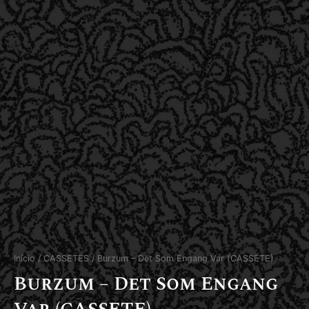
Início
/
CASSETES
/ Burzum – Det Som Engang Var (CASSETE)
Burzum – Det Som Engang