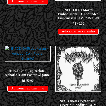
Adicionar ao carrinho
LANÇAMENTOS // RELEASES
(NPCD-047) Mortal
Embodiment – Unbounded
Emptiness (COM POSTER)
R$
40,00
Adicionar ao carrinho
LANÇAMENTOS // RELEASES
(NPCD-045) Jupiterian –
Aphotic (Com Poster Gigante)
R$
50,00
Adicionar ao carrinho
LANÇAMENTOS // RELEASES
(NPCD-052) Cryptorium –
Cryptic Bloodlust (COM