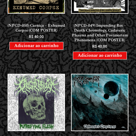
LANÇAMENTOS // RELEASES
LANÇAMENTOS // RELEASES
(NPCD-050) Carniça – Exhumed
(NPCD-049) Impending Rot –
Corpse (COM POSTER)
Death Chronology, Cadaveric
Phauna and Other Postmortem
R$
40,00
Phenomena (COM POSTER)
Adicionar ao carrinho
R$
40,00
Adicionar ao carrinho