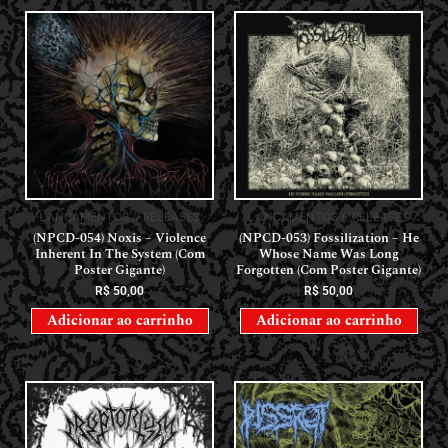
LANÇAMENTOS // RELEASES
LANÇAMENTOS // RELEASES
(NPCD-054) Noxis – Violence
(NPCD-053) Fossilization – He
Inherent In The System (Com
Whose Name Was Long
Poster Gigante)
Forgotten (Com Poster Gigante)
R$
50,00
R$
50,00
Adicionar ao carrinho
Adicionar ao carrinho