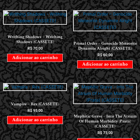
CASSETES
Writhing Shadows – Writhing
CASSETES
Shadows (CASSETE)
Primal Order – Genocide Meteorite
Dynamite Alright (CASSETE)
R$
70,00
R$
60,00
Adicionar ao carrinho
Adicionar ao carrinho
CASSETES
Vampire – Rex (CASSETE)
CASSETES
R$
95,00
Mephitic Grave – Into The Atrium
Adicionar ao carrinho
Of Human Morbidity (Prata)
(CASSETE)
R$
75,00