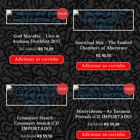
Sale!
CDS INTERNACIONAIS
God Macabre – Live at
CDS NACIONAIS
Asakusa Deathfest 2017
Intestinal Hex – The Exalted
Chambers of Aborrence
R$
100,00
R$
70,00
R$
40,00
Adicionar ao carrinho
Adicionar ao carrinho
Sale!
Sale!
CDS INTERNACIONAIS
Martyrdoom – As Torment
CDS INTERNACIONAIS
Prevails (CD IMPORTADO)
Crematory Stench –
Crematory Stench (CD
R$
85,00
R$
59,50
IMPORTADO)
Adicionar ao carrinho
R$
85,00
R$
59,50