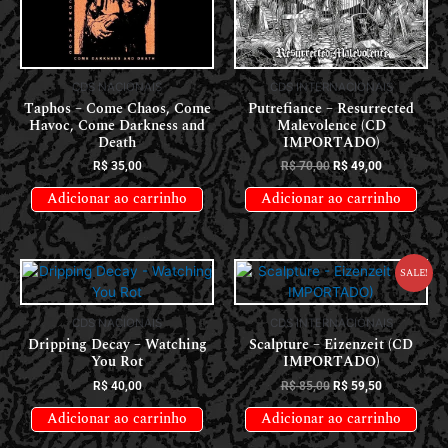
CDS NACIONAIS
CDS INTERNACIONAIS
Taphos – Come Chaos, Come
Putrefiance – Resurrected
Havoc, Come Darkness and
Malevolence (CD
Death
IMPORTADO)
R$
35,00
R$
70,00
R$
49,00
Adicionar ao carrinho
Adicionar ao carrinho
Sale!
CDS NACIONAIS
CDS INTERNACIONAIS
Dripping Decay – Watching
Scalpture – Eizenzeit (CD
You Rot
IMPORTADO)
R$
40,00
R$
85,00
R$
59,50
Adicionar ao carrinho
Adicionar ao carrinho