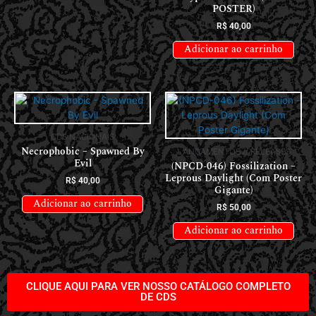
POSTER)
R$
40,00
Adicionar ao carrinho
CDS NACIONAIS
Necrophobic – Spawned By
LANÇAMENTOS // RELEASES
Evil
(NPCD-046) Fossilization –
Leprous Daylight (Com Poster
R$
40,00
Gigante)
Adicionar ao carrinho
R$
50,00
Adicionar ao carrinho
CLIQUE AQUI PARA VER NOSSO CATÁLOGO COMPLETO
DE CDS