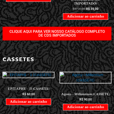
IMPORTADO)
R$
50,00
R$
35,00
Adicionar ao carrinho
CLIQUE AQUI PARA VER NOSSO CATÁLOGO COMPLETO
DE CDS IMPORTADOS
CASSETES
CASSETES
CASSETES
EPITAPHE – II (CASSETE)
Agony—Millennium (CASSETE)
R$
60,00
R$
90,00
Adicionar ao carrinho
Adicionar ao carrinho