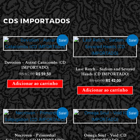
CDS IMPORTADOS
Sale!
Sale!
CDS INTERNACIONAIS
Devotion – Astral Catacombs (CD
CDS INTERNACIONAIS
IMPORTADO)
Last Retch – Sadism and Severed
R$
85,00
Heads (CD IMPORTADO)
R$
59,50
R$
60,00
R$
42,00
Adicionar ao carrinho
Adicionar ao carrinho
Sale!
Sale!
CDS INTERNACIONAIS
CDS INTERNACIONAIS
Necroven – Primordial
Omega Soul – Void (CD