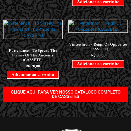
Adicionar ao carrinho
CASSETES
Vinterthron – Reign Ov Opposites
CASSETES
(CASSETE)
Purtenance – To Spread The
Flames Of The Ancients
R$
50,00
(CASSETE)
Adicionar ao carrinho
R$
70,00
Adicionar ao carrinho
CLIQUE AQUI PARA VER NOSSO CATÁLOGO COMPLETO
DE CASSETES