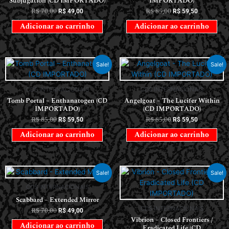
Subjugation (CD IMPORTADO)
IMPORTADO)
R$
70,00
R$
85,00
R$
49,00
R$
59,50
Adicionar ao carrinho
Adicionar ao carrinho
Sale!
Sale!
CDS INTERNACIONAIS
CDS INTERNACIONAIS
Tomb Portal – Enthanatogen (CD
Angelgoat – The Lucifer Within
IMPORTADO)
(CD IMPORTADO)
R$
85,00
R$
85,00
R$
59,50
R$
59,50
Adicionar ao carrinho
Adicionar ao carrinho
Sale!
Sale!
CDS INTERNACIONAIS
Scabbard – Extended Mirror
CDS INTERNACIONAIS
R$
70,00
R$
49,00
Vibrion – Closed Frontiers /
Adicionar ao carrinho
Eradicated Life (CD