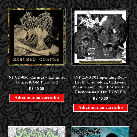
LANÇAMENTOS // RELEASES
LANÇAMENTOS // RELEASES
(NPCD-050) Carniça – Exhumed
(NPCD-049) Impending Rot –
Corpse (COM POSTER)
Death Chronology, Cadaveric
Phauna and Other Postmortem
R$
40,00
Phenomena (COM POSTER)
Adicionar ao carrinho
R$
40,00
Adicionar ao carrinho