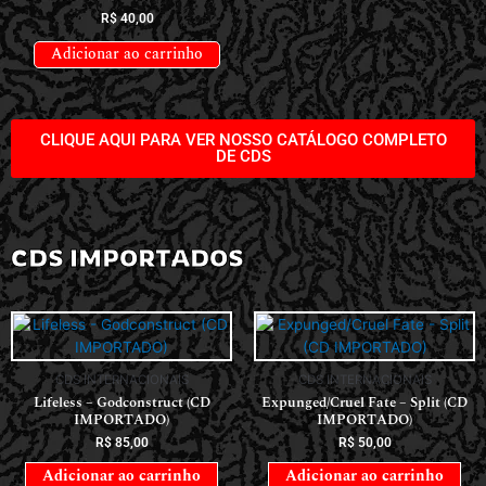
R$
40,00
Adicionar ao carrinho
CLIQUE AQUI PARA VER NOSSO CATÁLOGO COMPLETO
DE CDS
CDS IMPORTADOS
CDS INTERNACIONAIS
CDS INTERNACIONAIS
Lifeless – Godconstruct (CD
Expunged/Cruel Fate – Split (CD
IMPORTADO)
IMPORTADO)
R$
85,00
R$
50,00
Adicionar ao carrinho
Adicionar ao carrinho