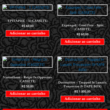
CASSETES
CASSETES
EPITAPHE – II (CASSETE)
Expunged / Cruel Fate – Split
R$
60,00
(CASSETE)
Adicionar ao carrinho
R$
60,00
Adicionar ao carrinho
CASSETES
Vinterthron – Reign Ov Opposites
CASSETES
(CASSETE)
Destruction – Trapped In Lunatic
Procession (9-TAPE BOX)
R$
50,00
R$
1.800,00
Adicionar ao carrinho
Adicionar ao carrinho