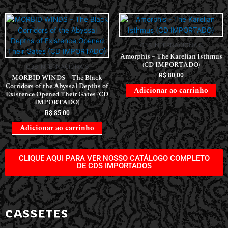
CDS INTERNACIONAIS
Amorphis – The Karelian Isthmus
(CD IMPORTADO)
CDS INTERNACIONAIS
R$
80,00
MORBID WINDS – The Black
Corridors of the Abyssal Depths of
Adicionar ao carrinho
Existence Opened Their Gates (CD
IMPORTADO)
R$
85,00
Adicionar ao carrinho
CLIQUE AQUI PARA VER NOSSO CATÁLOGO COMPLETO
DE CDS IMPORTADOS
CASSETES