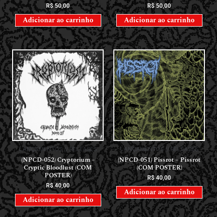
R$
50,00
R$
50,00
Adicionar ao carrinho
Adicionar ao carrinho
LANÇAMENTOS // RELEASES
LANÇAMENTOS // RELEASES
(NPCD-052) Cryptorium –
(NPCD-051) Pissrot – Pissrot
Cryptic Bloodlust (COM
(COM POSTER)
POSTER)
R$
40,00
R$
40,00
Adicionar ao carrinho
Adicionar ao carrinho