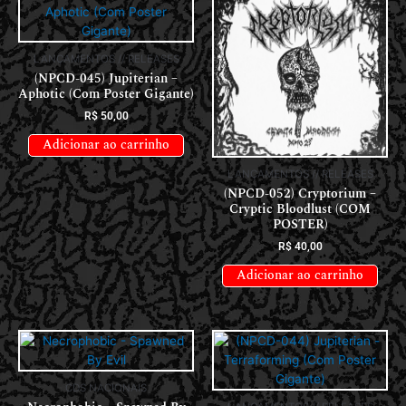
LANÇAMENTOS // RELEASES
(NPCD-045) Jupiterian –
Aphotic (Com Poster Gigante)
R$
50,00
Adicionar ao carrinho
LANÇAMENTOS // RELEASES
(NPCD-052) Cryptorium –
Cryptic Bloodlust (COM
POSTER)
R$
40,00
Adicionar ao carrinho
CDS NACIONAIS