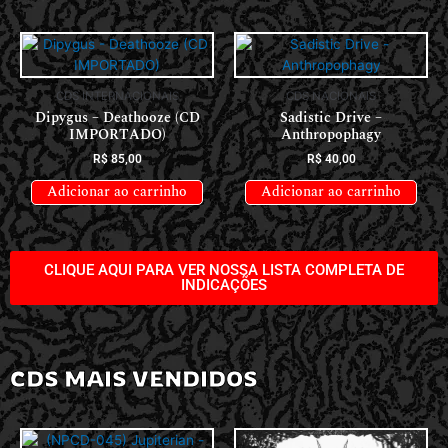
CDS INTERNACIONAIS
CDS NACIONAIS
Dipygus – Deathooze (CD
Sadistic Drive –
IMPORTADO)
Anthropophagy
R$
85,00
R$
40,00
Adicionar ao carrinho
Adicionar ao carrinho
CLIQUE AQUI PARA VER NOSSA LISTA COMPLETA DE
INDICAÇÕES
CDS MAIS VENDIDOS