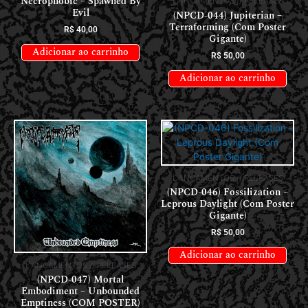
Necrophobic – Spawned By
LANÇAMENTOS // RELEASES
Evil
(NPCD-044) Jupiterian –
Terraforming (Com Poster
R$
40,00
Gigante)
Adicionar ao carrinho
R$
50,00
Adicionar ao carrinho
LANÇAMENTOS // RELEASES
(NPCD-046) Fossilization –
Leprous Daylight (Com Poster
Gigante)
R$
50,00
Adicionar ao carrinho
LANÇAMENTOS // RELEASES
(NPCD-047) Mortal
Embodiment – Unbounded
Emptiness (COM POSTER)