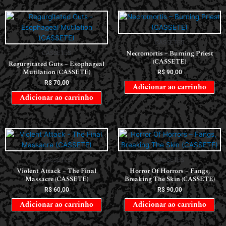
CASSETES
Necromortis – Burning Priest
CASSETES
(CASSETE)
Regurgitated Guts – Esophageal
Mutilation (CASSETE)
R$
90,00
R$
70,00
Adicionar ao carrinho
Adicionar ao carrinho
CASSETES
CASSETES
Violent Attack – The Final
Horror Of Horrors ‎– Fangs,
Massacre (CASSETE)
Breaking The Skin (CASSETE)
R$
60,00
R$
90,00
Adicionar ao carrinho
Adicionar ao carrinho