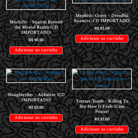
CDS INTERNACIONAIS
Mephitic Grave – Dreadful
CDS INTERNACIONAIS
Seizures (CD IMPORTADO)
Morbific – Squirm Beyond
the Mortal Realm (CD
R$
85,00
IMPORTADO)
Adicionar ao carrinho
R$
90,00
Adicionar ao carrinho
CDS INTERNACIONAIS
Slaughterday – Abbatior (CD
CDS NACIONAIS
IMPORTADO)
Torture Tomb – Killing To
See How It Feels (Com
R$
85,00
Poster)
Adicionar ao carrinho
R$
35,00
Adicionar ao carrinho