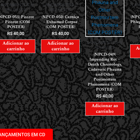
LANÇAMENTOS //
LANÇAMENTOS //
LAN
RELEASES
RELEASES
NPCD-051) Pissrot
(NPCD-050) Carniça
(NPC
– Pissrot (COM
– Exhumed Corpse
Phle
POSTER)
(COM POSTER)
R$
40,00
R$
40,00
LANÇAMENTOS //
Adicionar ao
Adicionar ao
RELEASES
A
carrinho
carrinho
(NPCD-049)
Impending Rot –
Death Chronology,
Cadaveric Phauna
and Other
Postmortem
Phenomena (COM
POSTER)
R$
40,00
Adicionar ao
carrinho
LANÇAMENTOS EM CD