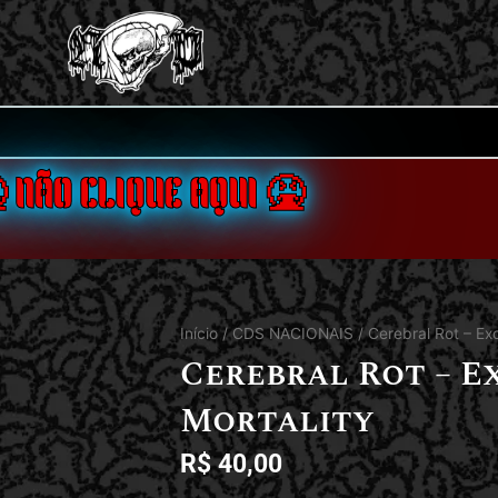
 NÃO CLIQUE AQUI 🤮
Início
/
CDS NACIONAIS
/ Cerebral Rot – Exc
Cerebral Rot – E
Mortality
R$
40,00