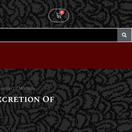
0
retion Of Mortality
xcretion Of