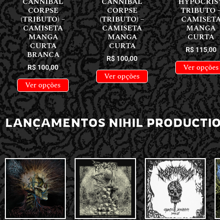
CANNIBAL
CANNIBAL
HYPOCRIS
CORPSE
CORPSE
TRIBUTO 
(TRIBUTO) –
(TRIBUTO) –
CAMISET
CAMISETA
CAMISETA
MANGA
MANGA
MANGA
CURTA
CURTA
CURTA
R$
115,00
BRANCA
R$
100,00
Ver opções
R$
100,00
Ver opções
Ver opções
LANÇAMENTOS NIHIL PRODUCTI