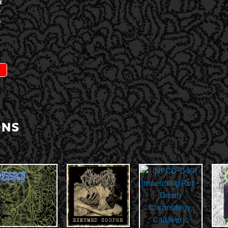
Y
–
A
ONS