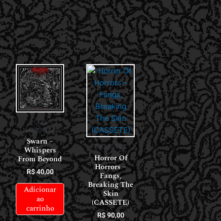
CDS
NACIONAIS
Swarn –
CASSETES
Whispers
Horror Of
From Beyond
Horrors ‎–
R$
40,00
Fangs,
Breaking The
Adicionar
Skin
ao
(CASSETE)
carrinho
R$
90,00