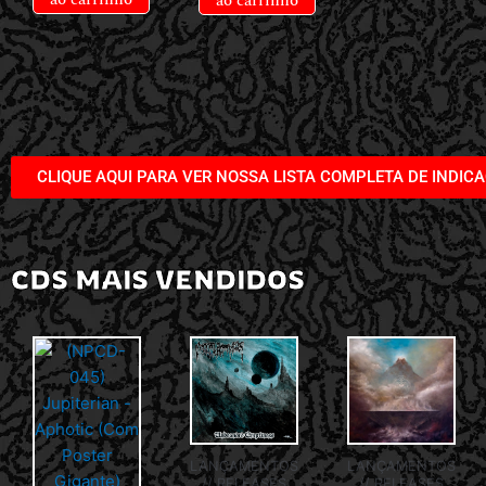
ao carrinho
CLIQUE AQUI PARA VER NOSSA LISTA COMPLETA DE INDIC
CDS MAIS VENDIDOS
LANÇAMENTOS
LANÇAMENTOS
// RELEASES
// RELEASES