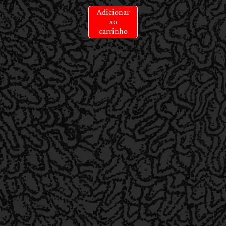
Adicionar
ao
carrinho