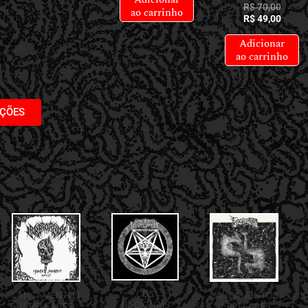
R$
70,00
ao carrinho
R$
49,00
Adicionar
ao carrinho
AÇÕES
CDS
LANÇAMENTOS
LANÇAMENTOS
NACIONAIS
// RELEASES
// RELEASES