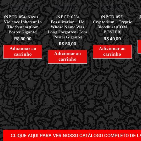
LANÇAMENTOS //
LANÇAMENTOS //
LANÇAMENTOS //
RELEASES
RELEASES
RELEASES
(NPCD-054) Noxis –
(NPCD-053)
(NPCD-052)
(
Violence Inherent In
Fossilization – He
Cryptorium – Cryptic
The System (Com
Whose Name Was
Bloodlust (COM
Poster Gigante)
Long Forgotten (Com
POSTER)
Poster Gigante)
R$
50,00
R$
40,00
R$
50,00
Adicionar ao
Adicionar ao
Adicionar ao
carrinho
carrinho
carrinho
CLIQUE AQUI PARA VER NOSSO CATÁLOGO COMPLETO DE 