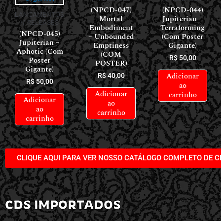
(NPCD-047)
(NPCD-044)
LANÇAMENTOS
Mortal
Jupiterian –
// RELEASES
Embodiment
Terraforming
(NPCD-045)
– Unbounded
(Com Poster
Jupiterian –
Emptiness
Gigante)
Aphotic (Com
(COM
R$
50,00
Poster
POSTER)
Gigante)
Adicionar
R$
40,00
R$
50,00
ao
Adicionar
carrinho
Adicionar
ao
ao
carrinho
carrinho
CLIQUE AQUI PARA VER NOSSO CATÁLOGO COMPLETO DE C
CDS IMPORTADOS