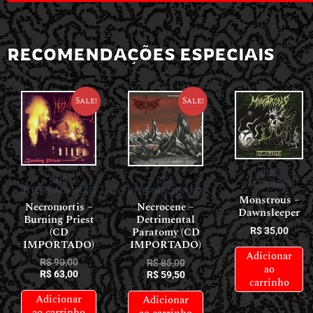
RECOMENDAÇÕES ESPECIAIS
Sale!
Sale!
CDS
CDS
CDS
NACIONAIS
INTERNACIONAIS
INTERNACIONAIS
Monstrous –
Necromortis –
Necrocene –
Dawnsleeper
Burning Priest
Detrimental
(CD
Paratomy (CD
R$
35,00
IMPORTADO)
IMPORTADO)
Adicionar
R$
90,00
R$
85,00
ao
R$
63,00
R$
59,50
carrinho
Adicionar
Adicionar
ao carrinho