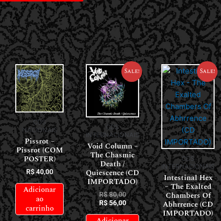
Sale!
Sale!
CDS
CDS
NACIONAIS
INTERNACIONAIS
Pissrot –
Void Column –
Pissrot (COM
The Chasmic
POSTER)
CDS
Death /
INTERNACIONAIS
Quiescence (CD
R$
40,00
Intestinal Hex
IMPORTADO)
– The Exalted
Adicionar
Chambers Of
R$
80,00
ao
R$
56,00
Abhrrence (CD
carrinho
IMPORTADO)
Adicionar