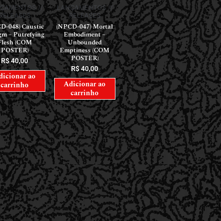
ÇAMENTOS //
LANÇAMENTOS //
RELEASES
RELEASES
D-048) Caustic
(NPCD-047) Mortal
gm – Putrefying
Embodiment –
Flesh (COM
Unbounded
POSTER)
Emptiness (COM
POSTER)
R$
40,00
R$
40,00
dicionar ao
Adicionar ao
carrinho
carrinho