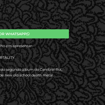
S
OR WHATSAPP
lho em apresentar:
RTALITY.
il do segundo álbum do Cerebral Rot,
e new old school death metal.