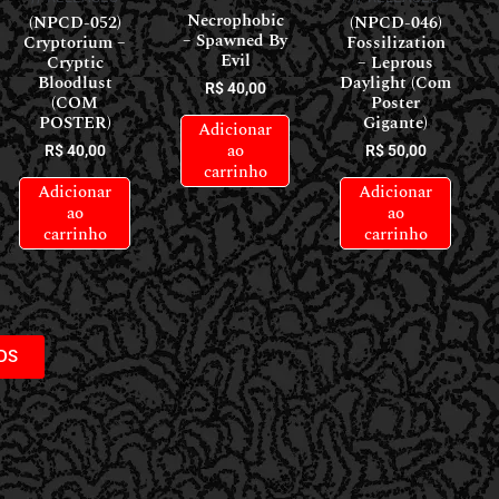
Necrophobic
(NPCD-052)
(NPCD-046)
– Spawned By
Cryptorium –
Fossilization
Evil
Cryptic
– Leprous
Bloodlust
Daylight (Com
R$
40,00
(COM
Poster
POSTER)
Gigante)
Adicionar
ao
R$
40,00
R$
50,00
carrinho
Adicionar
Adicionar
ao
ao
carrinho
carrinho
DS