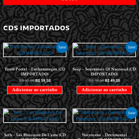
CDS IMPORTADOS
Sale!
Sale!
CDS INTERNACIONAIS
CDS INTERNACIONAIS
Tomb Portal – Enthanatogen (CD
Seep – Souveniers Of Necrosad (CD
IMPORTADO)
IMPORTADO)
R$
85,00
R$
70,00
R$
59,50
R$
49,00
Adicionar ao carrinho
Adicionar ao carrinho
Sale!
CDS INTERNACIONAIS
CDS INTERNACIONAIS
Seth – Les Blessures De L’ame (CD
Necrocene – Detrimental