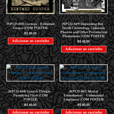
LANÇAMENTOS // RELEASES
LANÇAMENTOS // RELEASES
(NPCD-050) Carniça – Exhumed
(NPCD-049) Impending Rot –
Corpse (COM POSTER)
Death Chronology, Cadaveric
Phauna and Other Postmortem
R$
40,00
Phenomena (COM POSTER)
Adicionar ao carrinho
R$
40,00
Adicionar ao carrinho
LANÇAMENTOS // RELEASES
LANÇAMENTOS // RELEASES
(NPCD-048) Caustic Phlegm –
(NPCD-047) Mortal
Putrefying Flesh (COM
Embodiment – Unbounded
POSTER)
Emptiness (COM POSTER)
R$
40,00
R$
40,00
Adicionar ao carrinho
Adicionar ao carrinho