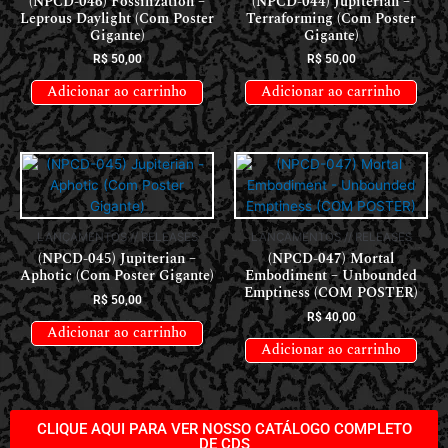
(NPCD-046) Fossilization –
(NPCD-044) Jupiterian –
Leprous Daylight (Com Poster
Terraforming (Com Poster
Gigante)
Gigante)
R$
50,00
R$
50,00
Adicionar ao carrinho
Adicionar ao carrinho
LANÇAMENTOS // RELEASES
LANÇAMENTOS // RELEASES
(NPCD-045) Jupiterian –
(NPCD-047) Mortal
Aphotic (Com Poster Gigante)
Embodiment – Unbounded
Emptiness (COM POSTER)
R$
50,00
R$
40,00
Adicionar ao carrinho
Adicionar ao carrinho
CLIQUE AQUI PARA VER NOSSO CATÁLOGO COMPLETO
DE CDS