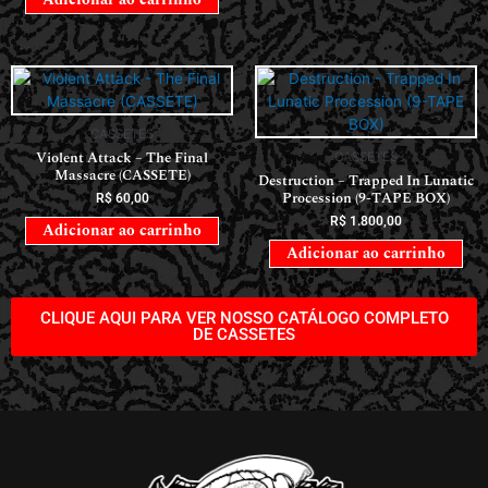
CASSETES
Violent Attack – The Final
CASSETES
Massacre (CASSETE)
Destruction – Trapped In Lunatic
Procession (9-TAPE BOX)
R$
60,00
R$
1.800,00
Adicionar ao carrinho
Adicionar ao carrinho
CLIQUE AQUI PARA VER NOSSO CATÁLOGO COMPLETO
DE CASSETES