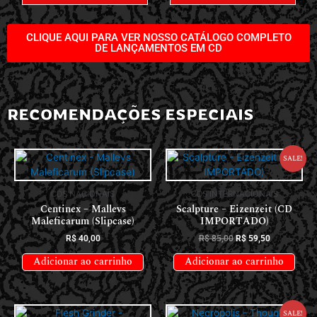
CLIQUE AQUI PARA VER NOSSO CATÁLOGO COMPLETO
DE LANÇAMENTOS EM CD
RECOMENDAÇÕES ESPECIAIS
Sale!
CDS NACIONAIS
CDS INTERNACIONAIS
Centinex – Mallevs
Scalpture – Eizenzeit (CD
Maleficarum (Slipcase)
IMPORTADO)
R$
40,00
R$
85,00
R$
59,50
Adicionar ao carrinho
Adicionar ao carrinho
Sale!