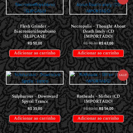
CDS NACIONAIS
CDS INTERNACIONAIS
Flesh Grinder –
Necropolis – Thought About
Biacronioxifopubiano
Death lately (CD
(SLIPCASE)
IMPORTADO)
R$
50,00
R$
90,00
R$
63,00
Adicionar ao carrinho
Adicionar ao carrinho
Sale!
CDS NACIONAIS
CDS INTERNACIONAIS
Sulphurous – Downward
Rotheads – Slither (CD
Spyral Trance
IMPORTADO)
R$
35,00
R$
80,00
R$
56,00
Adicionar ao carrinho
Adicionar ao carrinho