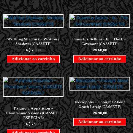
CASSETES
CASSETES
Writhing Shadows – Writhing
Funestus Bellum – In… The Evil
Shadows (CASSETE)
Covenant (CASSETE)
R$
70,00
R$
60,00
Adicionar ao carrinho
Adicionar ao carrinho
CASSETES
Necropolis – Thought About
CASSETES
Death Lately (CASSETE)
Paranoia Apparition –
Phantasmic Visions (CASSETE
R$
90,00
ESPECIAL)
Adicionar ao carrinho
R$
75,00
Adicionar ao carrinho