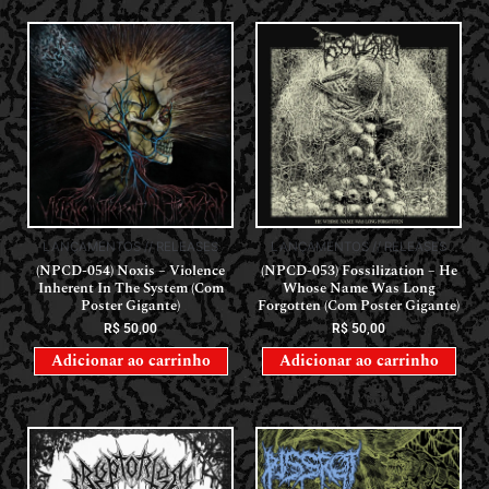
LANÇAMENTOS // RELEASES
LANÇAMENTOS // RELEASES
(NPCD-054) Noxis – Violence
(NPCD-053) Fossilization – He
Inherent In The System (Com
Whose Name Was Long
Poster Gigante)
Forgotten (Com Poster Gigante)
R$
50,00
R$
50,00
Adicionar ao carrinho
Adicionar ao carrinho