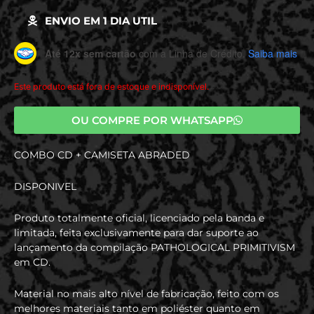
ENVIO EM 1 DIA UTIL
Até 12x sem cartão
com a Linha de Crédito.
Saiba mais
Este produto está fora de estoque e indisponível.
OU COMPRE POR WHATSAPP
COMBO CD + CAMISETA ABRADED
DISPONIVEL
Produto totalmente oficial, licenciado pela banda e
limitada, feita exclusivamente para dar suporte ao
lançamento da compilação PATHOLOGICAL PRIMITIVISM
em CD.
Material no mais alto nível de fabricação, feito com os
melhores materiais tanto em poliéster quanto em