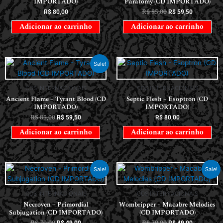
IMPORTADO)
Paratomy (CD IMPORTADO)
R$
85,00
R$
80,00
R$
59,50
Adicionar ao carrinho
Adicionar ao carrinho
Sale!
CDS INTERNACIONAIS
CDS INTERNACIONAIS
Ancient Flame – Tyrant Blood (CD
Septic Flesh – Esoptron (CD
IMPORTADO)
IMPORTADO)
R$
85,00
R$
59,50
R$
80,00
Adicionar ao carrinho
Adicionar ao carrinho
Sale!
Sale!
CDS INTERNACIONAIS
CDS INTERNACIONAIS
Necroven – Primordial
Wombripper – Macabre Melodies
Subjugation (CD IMPORTADO)
(CD IMPORTADO)
R$
70,00
R$
70,00
R$
49,00
R$
49,00