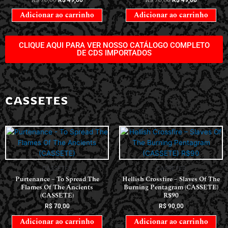
Adicionar ao carrinho
Adicionar ao carrinho
CLIQUE AQUI PARA VER NOSSO CATÁLOGO COMPLETO
DE CDS IMPORTADOS
CASSETES
CASSETES
CASSETES
Purtenance – To Spread The
Hellish Crossfire – Slaves Of The
Flames Of The Ancients
Burning Pentagram (CASSETE)
(CASSETE)
R$90
R$
70,00
R$
90,00
Adicionar ao carrinho
Adicionar ao carrinho