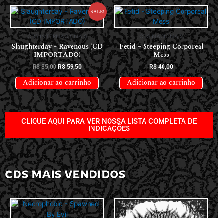
Sale!
CDS INTERNACIONAIS
CDS NACIONAIS
Slaughterday – Ravenous (CD
Fetid – Steeping Corporeal
IMPORTADO)
Mess
R$
85,00
R$
59,50
R$
40,00
Adicionar ao carrinho
Adicionar ao carrinho
CLIQUE AQUI PARA VER NOSSA LISTA COMPLETA DE
INDICAÇÕES
CDS MAIS VENDIDOS