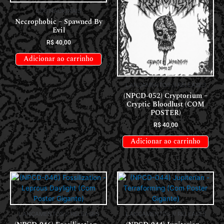
CDS NACIONAIS
Necrophobic – Spawned By
Evil
R$
40,00
Adicionar ao carrinho
LANÇAMENTOS // RELEASES
(NPCD-052) Cryptorium –
Cryptic Bloodlust (COM
POSTER)
R$
40,00
Adicionar ao carrinho
LANÇAMENTOS // RELEASES
LANÇAMENTOS // RELEASES