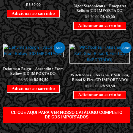
R$
80,00
Rigor Sardonicous – Praeparet
Bellum (CD IMPORTADO)
Adicionar ao carrinho
R$
70,00
R$
49,00
Adicionar ao carrinho
Sale!
Sale!
CDS INTERNACIONAIS
Dehuman Reign – Ascending From
CDS INTERNACIONAIS
Bellow (CD IMPORTADO)
Witchbones – Akasha 3: Salt, Sea,
R$
85,00
Blood & Fire (CD IMPORTADO)
R$
59,50
R$
85,00
R$
59,50
Adicionar ao carrinho
Adicionar ao carrinho
CLIQUE AQUI PARA VER NOSSO CATÁLOGO COMPLETO
DE CDS IMPORTADOS