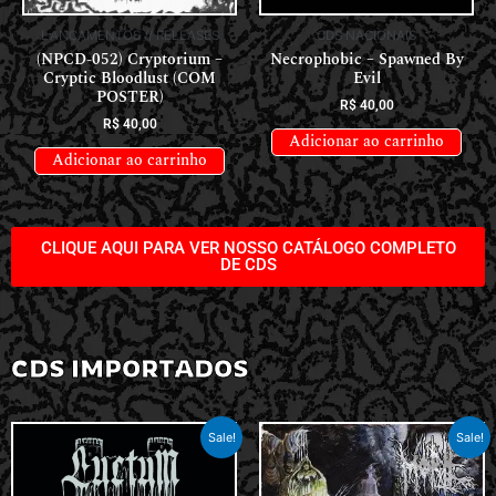
LANÇAMENTOS // RELEASES
CDS NACIONAIS
(NPCD-052) Cryptorium –
Necrophobic – Spawned By
Cryptic Bloodlust (COM
Evil
POSTER)
R$
40,00
R$
40,00
Adicionar ao carrinho
Adicionar ao carrinho
CLIQUE AQUI PARA VER NOSSO CATÁLOGO COMPLETO
DE CDS
CDS IMPORTADOS
Sale!
Sale!