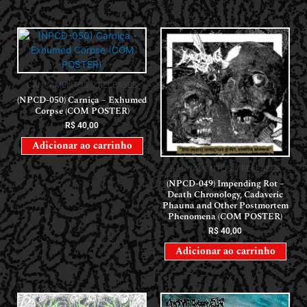
LANÇAMENTOS // RELEASES
(NPCD-050) Carniça – Exhumed
Corpse (COM POSTER)
R$
40,00
Adicionar ao carrinho
LANÇAMENTOS // RELEASES
(NPCD-049) Impending Rot –
Death Chronology, Cadaveric
Phauna and Other Postmortem
Phenomena (COM POSTER)
R$
40,00
Adicionar ao carrinho