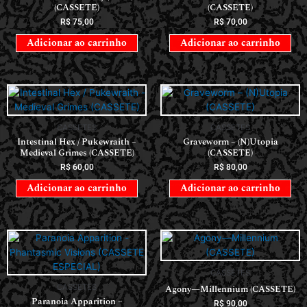
(CASSETE)
(CASSETE)
R$
75,00
R$
70,00
Adicionar ao carrinho
Adicionar ao carrinho
CASSETES
CASSETES
Intestinal Hex / Pukewraith –
Graveworm – (N)Utopia
Medieval Grimes (CASSETE)
(CASSETE)
R$
60,00
R$
80,00
Adicionar ao carrinho
Adicionar ao carrinho
CASSETES
CASSETES
Agony—Millennium (CASSETE)
Paranoia Apparition –
R$
90,00