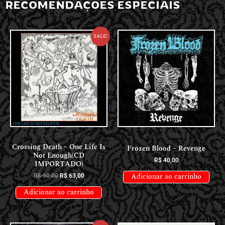
RECOMENDAÇÕES ESPECIAIS
Sale!
CDS INTERNACIONAIS
CDS NACIONAIS
Crossing Death – One Life Is
Frozen Blood – Revenge
Not Enough(CD
R$
40,00
IMPORTADO)
Adicionar ao carrinho
R$
90,00
R$
63,00
Adicionar ao carrinho