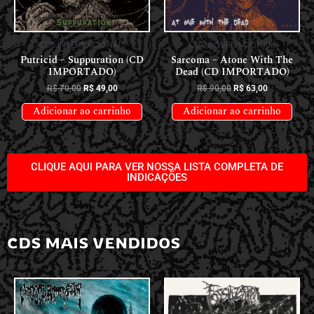
CDS INTERNACIONAIS
CDS INTERNACIONAIS
Putricid – Suppuration (CD
Sarcoma – Atone With The
IMPORTADO)
Dead (CD IMPORTADO)
R$
70,00
R$
49,00
R$
90,00
R$
63,00
Adicionar ao carrinho
Adicionar ao carrinho
CLIQUE AQUI PARA VER NOSSA LISTA COMPLETA DE
INDICAÇÕES
CDS MAIS VENDIDOS