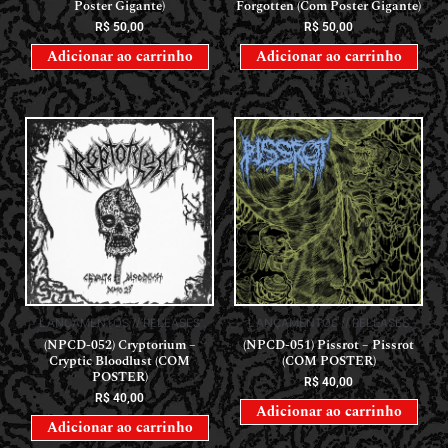
Poster Gigante)
Forgotten (Com Poster Gigante)
R$
50,00
R$
50,00
Adicionar ao carrinho
Adicionar ao carrinho
LANÇAMENTOS // RELEASES
LANÇAMENTOS // RELEASES
(NPCD-052) Cryptorium –
(NPCD-051) Pissrot – Pissrot
Cryptic Bloodlust (COM
(COM POSTER)
POSTER)
R$
40,00
R$
40,00
Adicionar ao carrinho
Adicionar ao carrinho