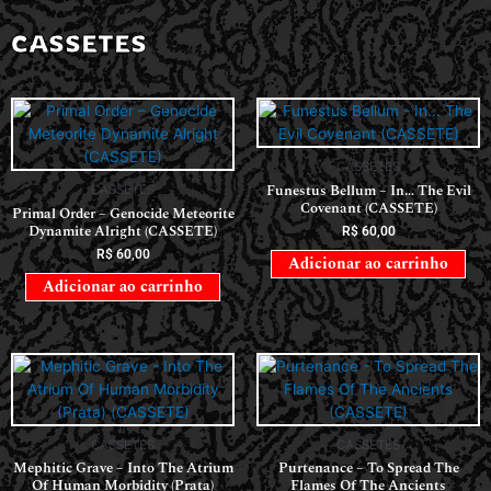
CASSETES
CASSETES
Funestus Bellum – In… The Evil
CASSETES
Covenant (CASSETE)
Primal Order – Genocide Meteorite
Dynamite Alright (CASSETE)
R$
60,00
R$
60,00
Adicionar ao carrinho
Adicionar ao carrinho
CASSETES
CASSETES
Mephitic Grave – Into The Atrium
Purtenance – To Spread The
Of Human Morbidity (Prata)
Flames Of The Ancients