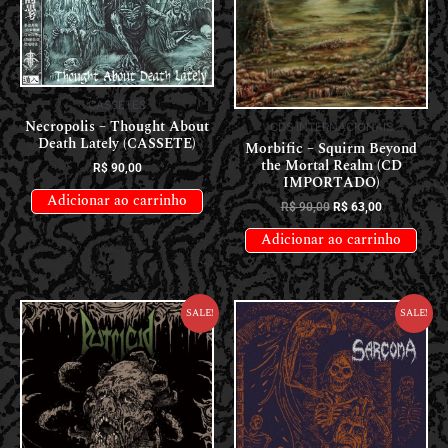
CASSETES
Necropolis – Thought About
CDS INTERNACIONAIS
Death Lately (CASSETE)
Morbific – Squirm Beyond
the Mortal Realm (CD
R$
90,00
IMPORTADO)
Adicionar ao carrinho
R$
90,00
R$
63,00
Adicionar ao carrinho
Sale!
Sale!