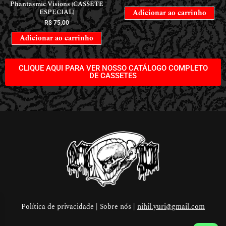
Phantasmic Visions (CASSETE
ESPECIAL)
Adicionar ao carrinho
R$
75,00
Adicionar ao carrinho
CLIQUE AQUI PARA VER NOSSO CATÁLOGO COMPLETO
DE CASSETES
Política de privacidade | Sobre nós |
nihil.yuri@gmail.com