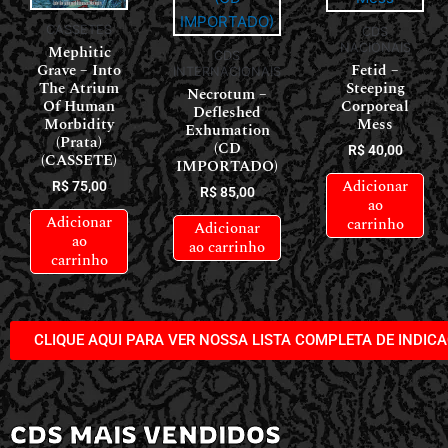
CASSETES
CDS
NACIONAIS
Mephitic
CDS
Grave – Into
Fetid –
INTERNACIONAIS
The Atrium
Steeping
Necrotum –
Of Human
Corporeal
Defleshed
Morbidity
Mess
Exhumation
(Prata)
(CD
R$
40,00
(CASSETE)
IMPORTADO)
Adicionar
R$
75,00
R$
85,00
ao
Adicionar
carrinho
Adicionar
ao
ao carrinho
carrinho
CLIQUE AQUI PARA VER NOSSA LISTA COMPLETA DE INDIC
CDS MAIS VENDIDOS