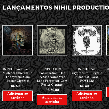
LANÇAMENTOS NIHIL PRODUCTI
LANÇAMENTOS //
LANÇAMENTOS //
LANÇAMENTOS //
RELEASES
RELEASES
RELEASES
(NPCD-054) Noxis –
(NPCD-053)
(NPCD-052)
(
Violence Inherent In
Fossilization – He
Cryptorium – Cryptic
The System (Com
Whose Name Was
Bloodlust (COM
Poster Gigante)
Long Forgotten (Com
POSTER)
Poster Gigante)
R$
50,00
R$
40,00
R$
50,00
Adicionar ao
Adicionar ao
Adicionar ao
carrinho
carrinho
carrinho