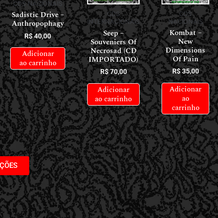
CDS NACIONAIS
Sadistic Drive –
CDS
CDS
NACIONAIS
Anthropophagy
INTERNACIONAIS
Kombat –
Seep –
R$
40,00
New
Souveniers Of
Dimensions
Necrosad (CD
Adicionar
Of Pain
IMPORTADO)
ao carrinho
R$
35,00
R$
70,00
Adicionar
Adicionar
ao
ao carrinho
carrinho
AÇÕES