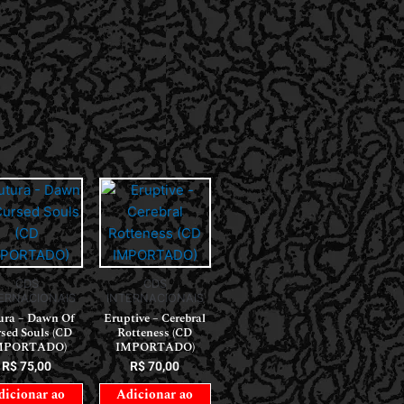
CDS
CDS
ERNACIONAIS
INTERNACIONAIS
ura – Dawn Of
Eruptive – Cerebral
sed Souls (CD
Rotteness (CD
MPORTADO)
IMPORTADO)
R$
75,00
R$
70,00
dicionar ao
Adicionar ao