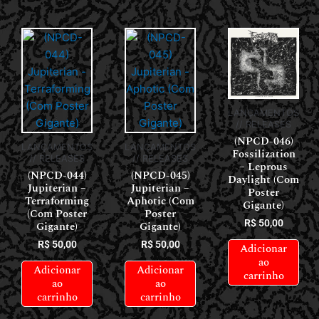
LANÇAMENTOS
// RELEASES
(NPCD-046)
LANÇAMENTOS
LANÇAMENTOS
Fossilization
// RELEASES
// RELEASES
– Leprous
(NPCD-044)
(NPCD-045)
Daylight (Com
Jupiterian –
Jupiterian –
Poster
Terraforming
Aphotic (Com
Gigante)
(Com Poster
Poster
R$
50,00
Gigante)
Gigante)
R$
50,00
R$
50,00
Adicionar
ao
Adicionar
Adicionar
carrinho
ao
ao
carrinho
carrinho