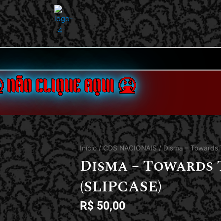
 NÃO CLIQUE AQUI 🤮
Início
/
CDS NACIONAIS
/ Disma – Towards 
Disma – Towards
(SLIPCASE)
R$
50,00