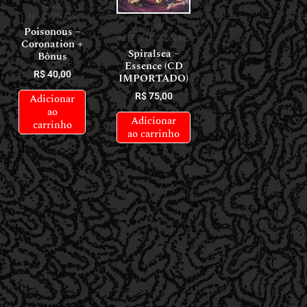
CDS
NACIONAIS
CDS
Poisonous –
INTERNACIONAIS
Coronation +
Spiralsea –
Bônus
Essence (CD
R$
40,00
IMPORTADO)
R$
75,00
Adicionar
ao
Adicionar
carrinho
ao carrinho