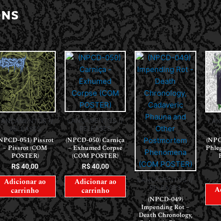
ONS
LANÇAMENTOS //
LANÇAMENTOS //
LAN
RELEASES
RELEASES
(NPCD-050) Carniça
NPCD-051) Pissrot
(NPC
– Exhumed Corpse
– Pissrot (COM
Phle
(COM POSTER)
POSTER)
R$
40,00
R$
40,00
LANÇAMENTOS //
Adicionar ao
Adicionar ao
RELEASES
A
carrinho
carrinho
(NPCD-049)
Impending Rot –
Death Chronology,