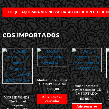
CLIQUE AQUI PARA VER NOSSO CATÁLOGO COMPLETO DE C
CDS IMPORTADOS
CDS
INTERNACIONAIS
CDS
Morfin – Inoculation
INTERNACIONAIS
(CD IMPORTADO)
Demon Incarnate –
CDS
R$
85,00
Key Of Solomon (CD
B
INTERNACIONAIS
IMPORTADO)
Adicionar ao
MORBID WINDS –
R$
85,00
carrinho
The Ruin of
Forgotten
Adicionar ao