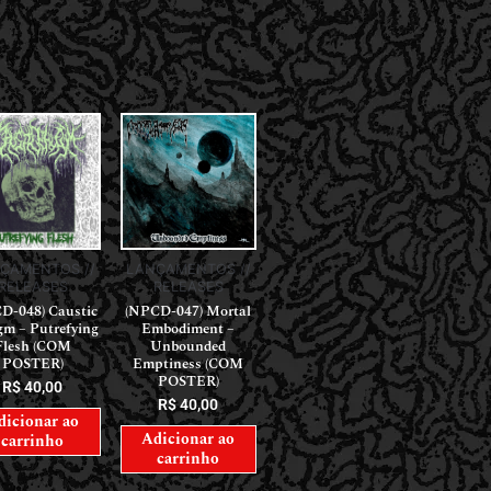
ÇAMENTOS //
LANÇAMENTOS //
RELEASES
RELEASES
D-048) Caustic
(NPCD-047) Mortal
gm – Putrefying
Embodiment –
Flesh (COM
Unbounded
POSTER)
Emptiness (COM
POSTER)
R$
40,00
R$
40,00
dicionar ao
Adicionar ao
carrinho
carrinho