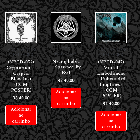
CDS
LANÇAMENTOS
LANÇAMENTOS
NACIONAIS
// RELEASES
// RELEASES
Necrophobic
(NPCD-052)
(NPCD-047)
– Spawned By
Cryptorium –
Mortal
Evil
Cryptic
Embodiment
Bloodlust
– Unbounded
R$
40,00
(COM
Emptiness
POSTER)
(COM
Adicionar
POSTER)
ao
R$
40,00
carrinho
R$
40,00
Adicionar
Adicionar
ao
ao
carrinho
carrinho