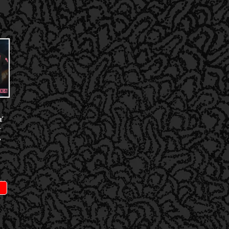
Y
–
A