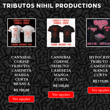
TRIBUTOS NIHIL PRODUCTIONS
NOVIDADES
NOVIDADES
NOVIDADES
CANNIBAL
CANNIBAL
HYPOCRIS
CORPSE
CORPSE
TRIBUTO 
(TRIBUTO) –
(TRIBUTO) –
CAMISET
CAMISETA
CAMISETA
MANGA
MANGA
MANGA
CURTA
CURTA
CURTA
R$
115,00
BRANCA
R$
100,00
Ver opções
R$
100,00
Ver opções
Ver opções