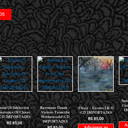
DS
INT
CDS
CDS
CDS
Sut
INTERNACIONAIS
INTERNACIONAIS
INTERNACIONAIS
Cur
lood Of Seklusion –
Ravenous Death –
Flesia – Essenz I & II
I
Servants Of Chaos
Visions From the
(CD IMPORTADO)
(CD IMPORTADO)
Netherworld (CD
R$
85,00
IMPORTADO)
R$
85,00
A
Adicionar ao
R$
85,00