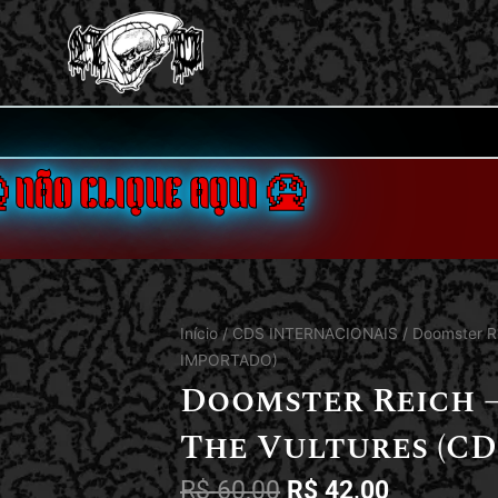
 NÃO CLIQUE AQUI 🤮
Início
/
CDS INTERNACIONAIS
/ Doomster Re
IMPORTADO)
Doomster Reich –
The Vultures (C
R$
60,00
R$
42,00