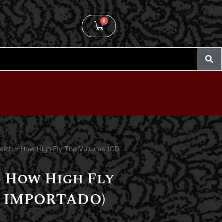
0
ich – How High Fly The Vultures (CD
 How High Fly
D IMPORTADO)