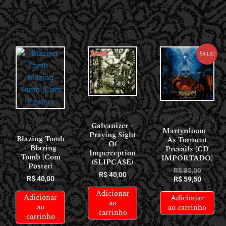
Sale!
CDS
CDS
NACIONAIS
CDS
INTERNACIONAIS
Galvanizer –
NACIONAIS
Martyrdoom –
Praying Sight
Blazing Tomb
As Torment
Of
– Blazing
Prevails (CD
Imperception
Tomb (Com
IMPORTADO)
(SLIPCASE)
Poster)
R$
85,00
R$
40,00
R$
40,00
R$
59,50
Adicionar
Adicionar
Adicionar
ao
ao
ao carrinho
carrinho
carrinho