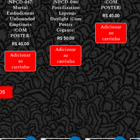
(NPCD-047)
(NPCD-046)
(COM
Mortal
Fossilization
POSTER)
Embodiment
– Leprous
R$
40,00
– Unbounded
Daylight (Com
Emptiness
Poster
Adicionar
(COM
Gigante)
ao
POSTER)
carrinho
R$
50,00
R$
40,00
Adicionar
Adicionar
ao
ao
carrinho
carrinho
DS