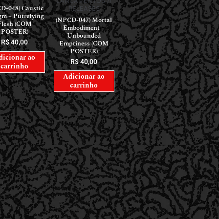
LANÇAMENTOS //
D-048) Caustic
RELEASES
gm – Putrefying
(NPCD-047) Mortal
Flesh (COM
Embodiment –
POSTER)
Unbounded
R$
40,00
Emptiness (COM
POSTER)
dicionar ao
R$
40,00
carrinho
Adicionar ao
carrinho