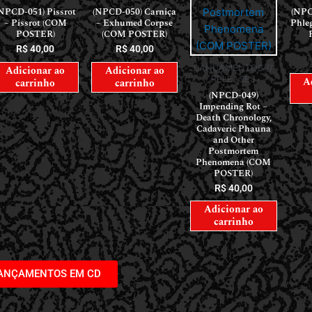
NPCD-051) Pissrot
(NPCD-050) Carniça
(NPC
– Pissrot (COM
– Exhumed Corpse
Phle
POSTER)
(COM POSTER)
R$
40,00
R$
40,00
LANÇAMENTOS //
Adicionar ao
Adicionar ao
RELEASES
A
carrinho
carrinho
(NPCD-049)
Impending Rot –
Death Chronology,
Cadaveric Phauna
and Other
Postmortem
Phenomena (COM
POSTER)
R$
40,00
Adicionar ao
carrinho
LANÇAMENTOS EM CD