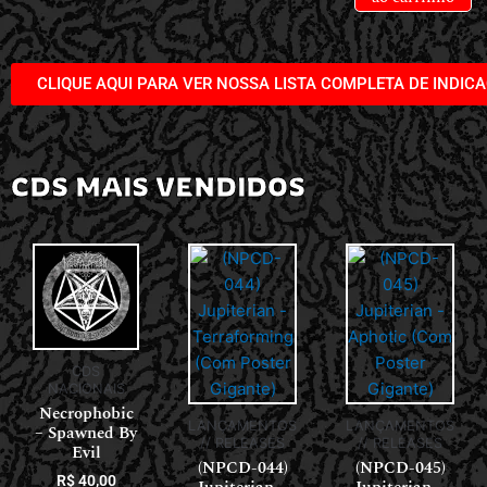
CLIQUE AQUI PARA VER NOSSA LISTA COMPLETA DE INDIC
CDS MAIS VENDIDOS
CDS
NACIONAIS
Necrophobic
LANÇAMENTOS
LANÇAMENTOS
– Spawned By
// RELEASES
// RELEASES
Evil
(NPCD-044)
(NPCD-045)
R$
40,00