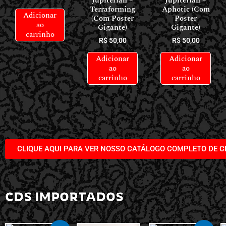
Jupiterian –
Jupiterian –
Terraforming
Aphotic (Com
Adicionar
(Com Poster
Poster
ao
Gigante)
Gigante)
carrinho
R$
50,00
R$
50,00
Adicionar
Adicionar
ao
ao
carrinho
carrinho
CLIQUE AQUI PARA VER NOSSO CATÁLOGO COMPLETO DE C
CDS IMPORTADOS