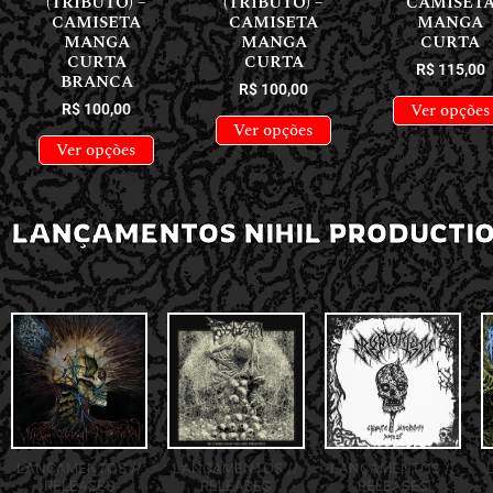
(TRIBUTO) –
(TRIBUTO) –
CAMISET
CAMISETA
CAMISETA
MANGA
MANGA
MANGA
CURTA
CURTA
CURTA
R$
115,00
BRANCA
R$
100,00
Ver opções
R$
100,00
Ver opções
Ver opções
LANÇAMENTOS NIHIL PRODUCTI
LANÇAMENTOS //
LANÇAMENTOS //
LANÇAMENTOS //
RELEASES
RELEASES
RELEASES