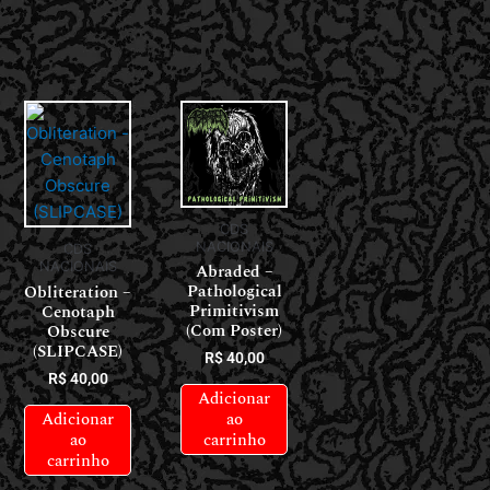
CDS
NACIONAIS
CDS
NACIONAIS
Abraded –
Pathological
Obliteration –
Primitivism
Cenotaph
(Com Poster)
Obscure
(SLIPCASE)
R$
40,00
R$
40,00
Adicionar
Adicionar
ao
ao
carrinho
carrinho