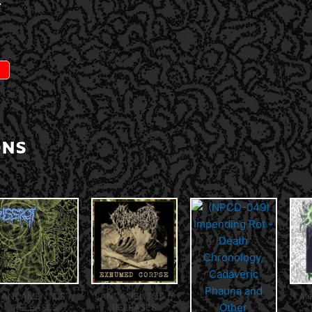
A
ONS
LANÇAMENTOS //
LANÇAMENTOS //
LAN
RELEASES
RELEASES