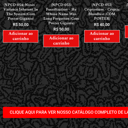
(NPCD-054) Noxis –
(NPCD-053)
(NPCD-052)
(
Violence Inherent In
Fossilization – He
Cryptorium – Cryptic
The System (Com
Whose Name Was
Bloodlust (COM
Poster Gigante)
Long Forgotten (Com
POSTER)
Poster Gigante)
R$
50,00
R$
40,00
R$
50,00
Adicionar ao
Adicionar ao
Adicionar ao
carrinho
carrinho
carrinho
CLIQUE AQUI PARA VER NOSSO CATÁLOGO COMPLETO DE 