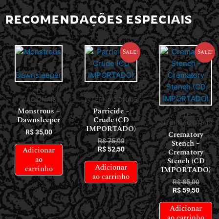
RECOMENDAÇÕES ESPECIAIS
Sale!
Sale!
CDS
CDS
NACIONAIS
INTERNACIONAIS
Monstrous –
Parricide –
CDS
Dawnsleeper
Crude (CD
INTERNACIONAIS
IMPORTADO)
R$
35,00
Crematory
R$
75,00
Stench –
Adicionar
R$
52,50
Crematory
ao
Stench (CD
Adicionar
carrinho
IMPORTADO)
ao carrinho
R$
85,00
R$
59,50
Adicionar
ao carrinho