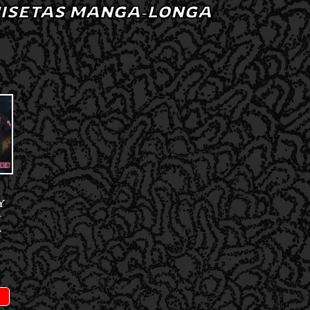
ISETAS MANGA-LONGA
Y
–
A