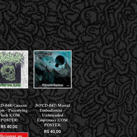
ÇAMENTOS //
LANÇAMENTOS //
RELEASES
RELEASES
D-048) Caustic
(NPCD-047) Mortal
gm – Putrefying
Embodiment –
Flesh (COM
Unbounded
POSTER)
Emptiness (COM
POSTER)
R$
40,00
R$
40,00
dicionar ao