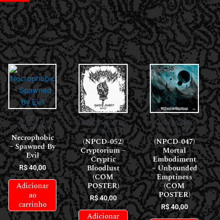
CDS
LANÇAMENTOS
LANÇAMENTOS
NACIONAIS
// RELEASES
// RELEASES
Necrophobic
(NPCD-052)
(NPCD-047)
– Spawned By
Cryptorium –
Mortal
Evil
Cryptic
Embodiment
Bloodlust
– Unbounded
R$
40,00
(COM
Emptiness
Adicionar
POSTER)
(COM
POSTER)
ao
R$
40,00
carrinho
R$
40,00
Adicionar