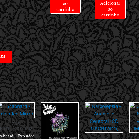
Adicionar
ao
ao
carrinho
carrinho
DS
CDS
INTERNACIONAIS
cabbard – Extended
CDS