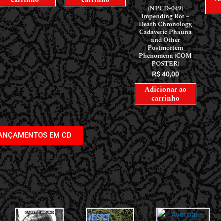
(NPCD-049)
Impending Rot –
Death Chronology,
Cadaveric Phauna
and Other
Postmortem
Phenomena (COM
POSTER)
R$
40,00
Adicionar ao
carrinho
LANÇAMENTOS EM CD