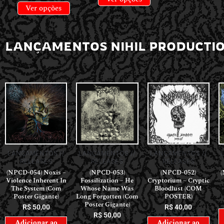
Ver opções
LANÇAMENTOS NIHIL PRODUCTI
LANÇAMENTOS //
LANÇAMENTOS //
LANÇAMENTOS //
RELEASES
RELEASES
RELEASES
(NPCD-054) Noxis –
(NPCD-053)
(NPCD-052)
(
Violence Inherent In
Fossilization – He
Cryptorium – Cryptic
The System (Com
Whose Name Was
Bloodlust (COM
Poster Gigante)
Long Forgotten (Com
POSTER)
Poster Gigante)
R$
50,00
R$
40,00
R$
50,00
Adicionar ao
Adicionar ao