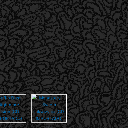
CDS
CDS