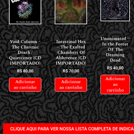
CDS
CDS
CDS
NACIONAIS
INTERNACIONAIS
INTERNACIONAIS
Unanimated –
Void Column –
Intestinal Hex
In the Forest
The Chasmic
– The Exalted
OF The
Death /
Chambers Of
Deaming
Quiescence (CD
Abhrrence (CD
Dead
IMPORTADO)
IMPORTADO)
R$
40,00
R$
80,00
R$
70,00
Adicionar
Adicionar
Adicionar
ao
ao carrinho
ao carrinho
carrinho
CLIQUE AQUI PARA VER NOSSA LISTA COMPLETA DE INDIC