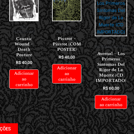
CDS
CDS
NACIONAIS
NACIONAIS
Caustic
Pissrot –
CDS
Wound –
Pissrot (COM
INTERNACIONAIS
Death
POSTER)
Avernal – Los
Posture
R$
40,00
Primeros
R$
40,00
Sintomas Del
Adicionar
Rigor de La
Adicionar
ao
Muerte (CD
ao
carrinho
IMPORTADO)
carrinho
R$
60,00
Adicionar
ao carrinho
AÇÕES