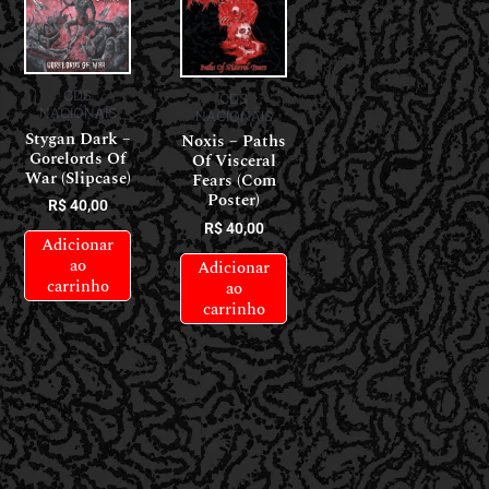
CDS
CDS
NACIONAIS
NACIONAIS
Stygan Dark –
Noxis – Paths
Gorelords Of
Of Visceral
War (Slipcase)
Fears (Com
Poster)
R$
40,00
R$
40,00
Adicionar
ao
Adicionar
carrinho
ao
carrinho