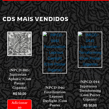
CDS MAIS VENDIDOS
LANÇAMENTOS
// RELEASES
(NPCD-045)
LANÇAMENTOS
Jupiterian –
// RELEASES
Aphotic (Com
LANÇAMENTOS
(NPCD-044)
// RELEASES
Poster
Jupiterian –
Gigante)
(NPCD-046)
Terraforming
Fossilization
R$
50,00
(Com Poster
– Leprous
Gigante)
Daylight (Com
Adicionar
Poster
R$
50,00
ao