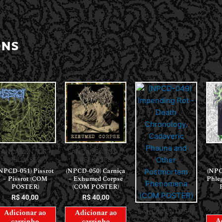
ONS
LANÇAMENTOS //
LANÇAMENTOS //
LAN
RELEASES
RELEASES
NPCD-051) Pissrot
(NPCD-050) Carniça
(NPC
– Pissrot (COM
– Exhumed Corpse
Phle
POSTER)
(COM POSTER)
R$
40,00
R$
40,00
LANÇAMENTOS //
Adicionar ao
Adicionar ao
RELEASES
A
carrinho
carrinho