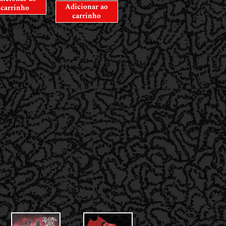
Adicionar ao
carrinho
carrinho