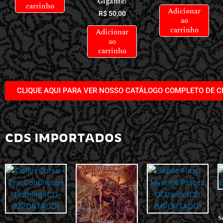
Gigante)
carrinho
Adicionar
R$
50,00
ao
carrinho
Adicionar
ao
carrinho
CLIQUE AQUI PARA VER NOSSO CATÁLOGO COMPLETO DE C
CDS IMPORTADOS
S
CDS
CDS