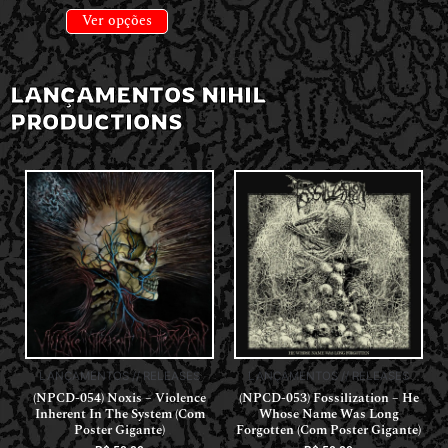
Ver opções
LANÇAMENTOS NIHIL
PRODUCTIONS
LANÇAMENTOS // RELEASES
LANÇAMENTOS // RELEASES
(NPCD-054) Noxis – Violence
(NPCD-053) Fossilization – He
Inherent In The System (Com
Whose Name Was Long
Poster Gigante)
Forgotten (Com Poster Gigante)