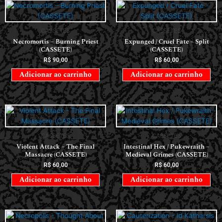
CASSETES
CASSETES
Necromortis – Burning Priest
Expunged / Cruel Fate – Split
(CASSETE)
(CASSETE)
R$
90,00
R$
60,00
Adicionar ao carrinho
Adicionar ao carrinho
CASSETES
CASSETES
Violent Attack – The Final
Intestinal Hex / Pukewraith –
Massacre (CASSETE)
Medieval Grimes (CASSETE)
R$
60,00
R$
60,00
Adicionar ao carrinho
Adicionar ao carrinho