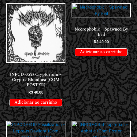
CDS NACIONAIS
Necrophobic – Spawned By
Evil
R$
40,00
Adicionar ao carrinho
LANÇAMENTOS // RELEASES
(NPCD-052) Cryptorium –
Cryptic Bloodlust (COM
POSTER)
R$
40,00
Adicionar ao carrinho