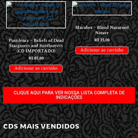
CDS NACIONAIS
Macabra – Blood Nuturned
Nature
CDS INTERNACIONAIS
Pustilence – Beliefs of Dead
R$
35,00
Stargazers and Soothsayers
Adicionar ao carrinho
(CD IMPORTADO)
R$
85,00
Adicionar ao carrinho
CLIQUE AQUI PARA VER NOSSA LISTA COMPLETA DE
INDICAÇÕES
CDS MAIS VENDIDOS