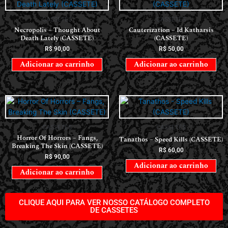
CASSETES
CASSETES
Necropolis – Thought About
Cauterization – Id Katharsis
Death Lately (CASSETE)
(CASSETE)
R$
90,00
R$
50,00
Adicionar ao carrinho
Adicionar ao carrinho
CASSETES
CASSETES
Horror Of Horrors ‎– Fangs,
Tanathos – Speed Kills (CASSETE)
Breaking The Skin (CASSETE)
R$
60,00
R$
90,00
Adicionar ao carrinho
Adicionar ao carrinho
CLIQUE AQUI PARA VER NOSSO CATÁLOGO COMPLETO
DE CASSETES