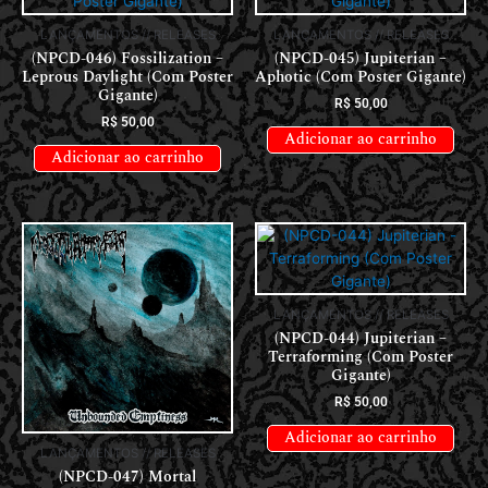
LANÇAMENTOS // RELEASES
LANÇAMENTOS // RELEASES
(NPCD-046) Fossilization –
(NPCD-045) Jupiterian –
Leprous Daylight (Com Poster
Aphotic (Com Poster Gigante)
Gigante)
R$
50,00
R$
50,00
Adicionar ao carrinho
Adicionar ao carrinho
LANÇAMENTOS // RELEASES
(NPCD-044) Jupiterian –
Terraforming (Com Poster
Gigante)
R$
50,00
Adicionar ao carrinho
LANÇAMENTOS // RELEASES
(NPCD-047) Mortal