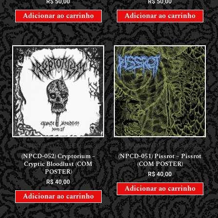
R$
50,00
R$
50,00
Adicionar ao carrinho
Adicionar ao carrinho
LANÇAMENTOS // RELEASES
LANÇAMENTOS // RELEASES
(NPCD-052) Cryptorium –
(NPCD-051) Pissrot – Pissrot
Cryptic Bloodlust (COM
(COM POSTER)
POSTER)
R$
40,00
R$
40,00
Adicionar ao carrinho
Adicionar ao carrinho