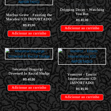
CDS NACIONAIS
Dripping Decay – Watching
CDS INTERNACIONAIS
You Rot
Morbus Grave – Feasting the
Macabre (CD IMPORTADO)
R$
40,00
R$
85,00
Adicionar ao carrinho
Adicionar ao carrinho
CDS NACIONAIS
Intestinal Disgorge –
CDS INTERNACIONAIS
Drowned In Rectal Sludge
Vomitrot – Emetic
Imprecations (CD
R$
40,00
IMPORTADO)
Adicionar ao carrinho
R$
85,00
Adicionar ao carrinho