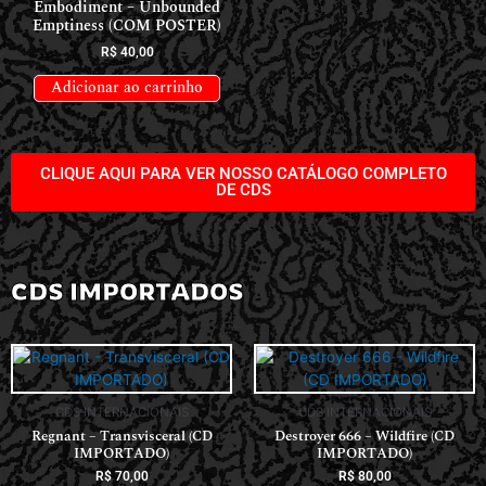
Embodiment – Unbounded
Emptiness (COM POSTER)
R$
40,00
Adicionar ao carrinho
CLIQUE AQUI PARA VER NOSSO CATÁLOGO COMPLETO
DE CDS
CDS IMPORTADOS
CDS INTERNACIONAIS
CDS INTERNACIONAIS
Regnant – Transvisceral (CD
Destroyer 666 – Wildfire (CD
IMPORTADO)
IMPORTADO)
R$
70,00
R$
80,00