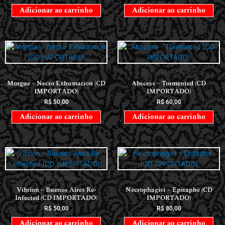
Adicionar ao carrinho
Adicionar ao carrinho
CDS INTERNACIONAIS
CDS INTERNACIONAIS
Morgue – Necro Exhumation (CD
Abscess – Tormented (CD
IMPORTADO)
IMPORTADO)
R$
50,00
R$
60,00
Adicionar ao carrinho
Adicionar ao carrinho
CDS INTERNACIONAIS
CDS INTERNACIONAIS
Vibrion – Buenos Aires Re-
Necrophagist – Epitaphe (CD
Infected (CD IMPORTADO)
IMPORTADO)
R$
50,00
R$
80,00
Adicionar ao carrinho
Adicionar ao carrinho