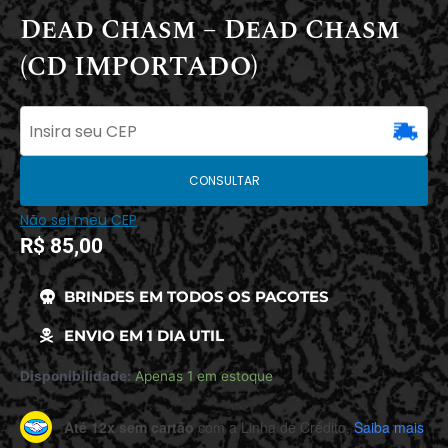
Dead Chasm – Dead Chasm
(CD IMPORTADO)
CONSULTAR
Não sei meu CEP
R$
85,00
BRINDES EM TODOS OS PACOTES
ENVIO EM 1 DIA UTIL
Disponibilidade:
Apenas 1 em estoque
Até 12x sem cartão
com a Linha de Crédito.
Saiba mais