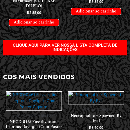
Nightmare (SLIPCASE
R$
85,00
DUPLO)
Adicionar ao carrinho
R$
85,00
Adicionar ao carrinho
CLIQUE AQUI PARA VER NOSSA LISTA COMPLETA DE
INDICAÇÕES
CDS MAIS VENDIDOS
CDS NACIONAIS
Necrophobic – Spawned By
LANÇAMENTOS // RELEASES
Evil
(NPCD-046) Fossilization –
Leprous Daylight (Com Poster
R$
40,00