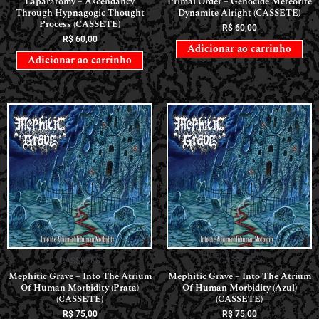
Laparatomy – Ascendancy
Primal Order – Genocide Meteorite
Through Hypnagogic Thought
Dynamite Alright (CASSETE)
Process (CASSETE)
R$
60,00
R$
60,00
Adicionar ao carrinho
Adicionar ao carrinho
CASSETES
CASSETES
Mephitic Grave – Into The Atrium
Mephitic Grave – Into The Atrium
Of Human Morbidity (Prata)
Of Human Morbidity (Azul)
(CASSETE)
(CASSETE)
R$
75,00
R$
75,00