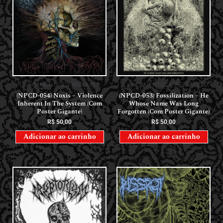
LANÇAMENTOS // RELEASES
LANÇAMENTOS // RELEASES
(NPCD-054) Noxis – Violence
(NPCD-053) Fossilization – He
Inherent In The System (Com
Whose Name Was Long
Poster Gigante)
Forgotten (Com Poster Gigante)
R$
50,00
R$
50,00
Adicionar ao carrinho
Adicionar ao carrinho