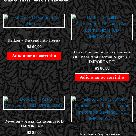
CDS INTERNACIONAIS
Keitzer – Descend Into Heresy
CDS INTERNACIONAIS
R$
60,00
Dark Tranquillity – Skydancer +
Adicionar ao carrinho
Of Chaos And Eternal Night (CD
IMPORTADO)
R$
80,00
Adicionar ao carrinho
CDS INTERNACIONAIS
Devotion – Astral Catacombs (CD
IMPORTADO)
CDS INTERNACIONAIS
R$
85,00
Insidious Asphyxiation –