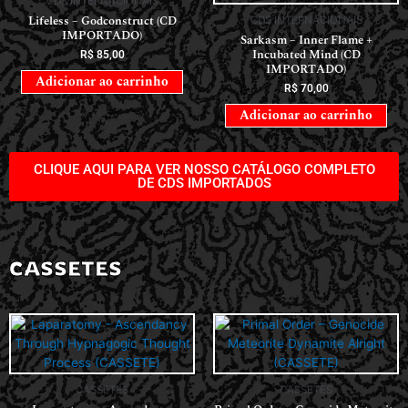
CDS INTERNACIONAIS
Lifeless – Godconstruct (CD
CDS INTERNACIONAIS
IMPORTADO)
Sarkasm – Inner Flame +
Incubated Mind (CD
R$
85,00
IMPORTADO)
Adicionar ao carrinho
R$
70,00
Adicionar ao carrinho
CLIQUE AQUI PARA VER NOSSO CATÁLOGO COMPLETO
DE CDS IMPORTADOS
CASSETES
CASSETES
CASSETES