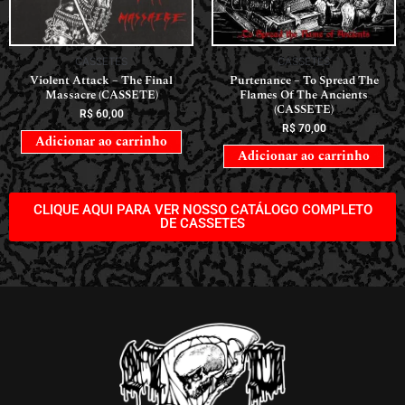
CASSETES
CASSETES
Violent Attack – The Final
Purtenance – To Spread The
Massacre (CASSETE)
Flames Of The Ancients
(CASSETE)
R$
60,00
R$
70,00
Adicionar ao carrinho
Adicionar ao carrinho
CLIQUE AQUI PARA VER NOSSO CATÁLOGO COMPLETO
DE CASSETES