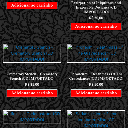
Extirpation of Iniquitous and
Adicionar ao carrinho
Inexorable Deviancy (CD
IMPORTADO)
R$
50,00
Adicionar ao carrinho
CDS INTERNACIONAIS
CDS INTERNACIONAIS
Crematory Stench – Crematory
Throneum – Deathmass Of The
Stench (CD IMPORTADO)
Gravedancer (CD IMPORTADO)
R$
85,00
R$
50,00
Adicionar ao carrinho
Adicionar ao carrinho