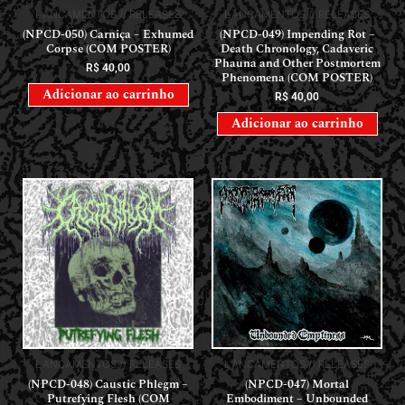
LANÇAMENTOS // RELEASES
LANÇAMENTOS // RELEASES
(NPCD-050) Carniça – Exhumed
(NPCD-049) Impending Rot –
Corpse (COM POSTER)
Death Chronology, Cadaveric
Phauna and Other Postmortem
R$
40,00
Phenomena (COM POSTER)
Adicionar ao carrinho
R$
40,00
Adicionar ao carrinho
LANÇAMENTOS // RELEASES
LANÇAMENTOS // RELEASES
(NPCD-048) Caustic Phlegm –
(NPCD-047) Mortal
Putrefying Flesh (COM
Embodiment – Unbounded