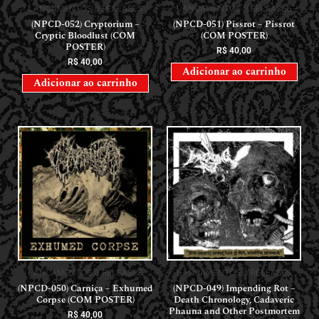
LANÇAMENTOS // RELEASES
LANÇAMENTOS // RELEASES
(NPCD-052) Cryptorium –
(NPCD-051) Pissrot – Pissrot
Cryptic Bloodlust (COM
(COM POSTER)
POSTER)
R$
40,00
R$
40,00
Adicionar ao carrinho
Adicionar ao carrinho
LANÇAMENTOS // RELEASES
LANÇAMENTOS // RELEASES
(NPCD-050) Carniça – Exhumed
(NPCD-049) Impending Rot –
Corpse (COM POSTER)
Death Chronology, Cadaveric
Phauna and Other Postmortem
R$
40,00