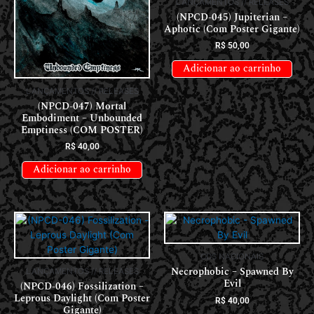
LANÇAMENTOS // RELEASES
(NPCD-045) Jupiterian –
Aphotic (Com Poster Gigante)
R$
50,00
Adicionar ao carrinho
LANÇAMENTOS // RELEASES
(NPCD-047) Mortal
Embodiment – Unbounded
Emptiness (COM POSTER)
R$
40,00
Adicionar ao carrinho
CDS NACIONAIS
Necrophobic – Spawned By
LANÇAMENTOS // RELEASES
Evil
(NPCD-046) Fossilization –
Leprous Daylight (Com Poster
R$
40,00
Gigante)