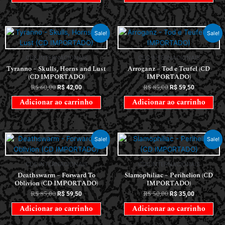
Sale!
Sale!
CDS INTERNACIONAIS
CDS INTERNACIONAIS
Tyranno – Skulls, Horns and Lust
Arroganz – Tod e Teufel (CD
(CD IMPORTADO)
IMPORTADO)
R$
60,00
R$
85,00
R$
42,00
R$
59,50
Adicionar ao carrinho
Adicionar ao carrinho
Sale!
Sale!
CDS INTERNACIONAIS
CDS INTERNACIONAIS
Deathswarm – Forward To
Slamophiliac – Perihelion (CD
Oblivion (CD IMPORTADO)
IMPORTADO)
R$
85,00
R$
50,00
R$
59,50
R$
35,00
Adicionar ao carrinho
Adicionar ao carrinho