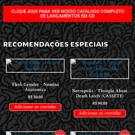
CLIQUE AQUI PARA VER NOSSO CATÁLOGO COMPLETO
DE LANÇAMENTOS EM CD
RECOMENDAÇÕES ESPECIAIS
CDS NACIONAIS
Flesh Grinder – Nomina
CASSETES
Anatomica
Necropolis – Thought About
Death Lately (CASSETE)
R$
50,00
R$
90,00
Adicionar ao carrinho
Adicionar ao carrinho