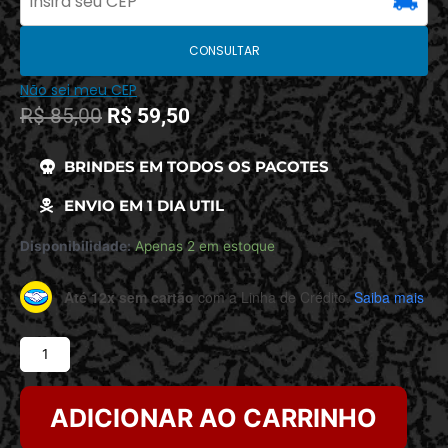
CONSULTAR
Não sei meu CEP
R$
85,00
R$
59,50
BRINDES EM TODOS OS PACOTES
ENVIO EM 1 DIA UTIL
Disponibilidade:
Apenas 2 em estoque
Até 12x sem cartão
com a Linha de Crédito.
Saiba mais
ADICIONAR AO CARRINHO