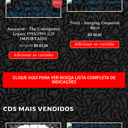
Sale!
CDS NACIONAIS
Fetid – Steeping Corporeal
CDS INTERNACIONAIS
Mess
Ancestral – The Unforgotten
Legacy 1993/1994 (CD
R$
40,00
IMPORTADO)
Adicionar ao carrinho
R$
90,00
R$
63,00
Adicionar ao carrinho
CLIQUE AQUI PARA VER NOSSA LISTA COMPLETA DE
INDICAÇÕES
CDS MAIS VENDIDOS