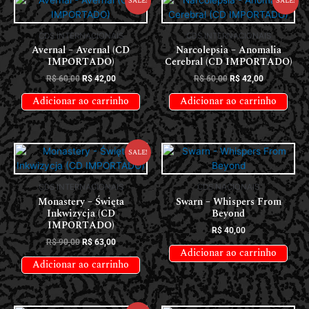
Sale!
Sale!
CDS INTERNACIONAIS
CDS INTERNACIONAIS
Avernal – Avernal (CD
Narcolepsia – Anomalia
IMPORTADO)
Cerebral (CD IMPORTADO)
R$
60,00
R$
42,00
R$
60,00
R$
42,00
Adicionar ao carrinho
Adicionar ao carrinho
Sale!
CDS INTERNACIONAIS
CDS NACIONAIS
Monastery – Święta
Swarn – Whispers From
Inkwizycja (CD
Beyond
IMPORTADO)
R$
40,00
R$
90,00
R$
63,00
Adicionar ao carrinho
Adicionar ao carrinho