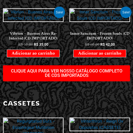
Sale!
Sale!
CDS INTERNACIONAIS
CDS INTERNACIONAIS
Vibrion – Buenos Aires Re-
Inner Sanctum – Frozen Souls (CD
Infected (CD IMPORTADO)
IMPORTADO)
R$
50,00
R$
60,00
R$
35,00
R$
42,00
Adicionar ao carrinho
Adicionar ao carrinho
CLIQUE AQUI PARA VER NOSSO CATÁLOGO COMPLETO
DE CDS IMPORTADOS
CASSETES