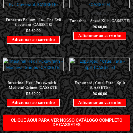
CASSETES
CASSETES
Funestus Bellum – In… The Evil
Tanathos – Speed Kills (CASSETE)
Covenant (CASSETE)
R$
60,00
R$
60,00
Adicionar ao carrinho
Adicionar ao carrinho
CASSETES
CASSETES
Intestinal Hex / Pukewraith –
Expunged / Cruel Fate – Split
Medieval Grimes (CASSETE)
(CASSETE)
R$
60,00
R$
60,00
Adicionar ao carrinho
Adicionar ao carrinho
CLIQUE AQUI PARA VER NOSSO CATÁLOGO COMPLETO
DE CASSETES