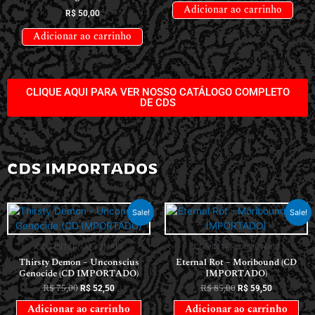
Adicionar ao carrinho
R$
50,00
Adicionar ao carrinho
CLIQUE AQUI PARA VER NOSSO CATÁLOGO COMPLETO
DE CDS
CDS IMPORTADOS
Sale!
Sale!
CDS INTERNACIONAIS
CDS INTERNACIONAIS
Thirsty Demon – Unconscius
Eternal Rot – Moribound (CD
Genocide (CD IMPORTADO)
IMPORTADO)
R$
75,00
R$
85,00
R$
52,50
R$
59,50
Adicionar ao carrinho
Adicionar ao carrinho