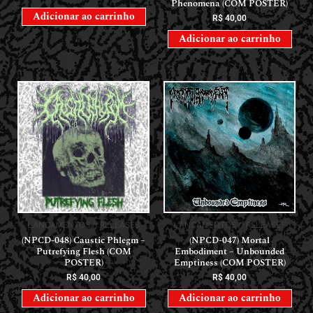
Phenomena (COM POSTER)
Adicionar ao carrinho
R$
40,00
Adicionar ao carrinho
LANÇAMENTOS // RELEASES
LANÇAMENTOS // RELEASES
(NPCD-048) Caustic Phlegm –
(NPCD-047) Mortal
Putrefying Flesh (COM
Embodiment – Unbounded
POSTER)
Emptiness (COM POSTER)
R$
40,00
R$
40,00
Adicionar ao carrinho
Adicionar ao carrinho