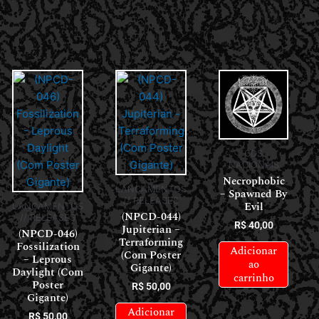
CDS
NACIONAIS
Necrophobic
LANÇAMENTOS
– Spawned By
// RELEASES
Evil
LANÇAMENTOS
(NPCD-044)
// RELEASES
R$
40,00
Jupiterian –
(NPCD-046)
Terraforming
Fossilization
Adicionar
(Com Poster
– Leprous
ao
Gigante)
Daylight (Com
carrinho
Poster
R$
50,00
Gigante)
Adicionar
R$
50,00