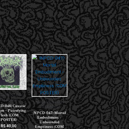
ÇAMENTOS //
RELEASES
LANÇAMENTOS //
D-048) Caustic
RELEASES
gm – Putrefying
(NPCD-047) Mortal
Flesh (COM
Embodiment –
POSTER)
Unbounded
R$
40,00
Emptiness (COM