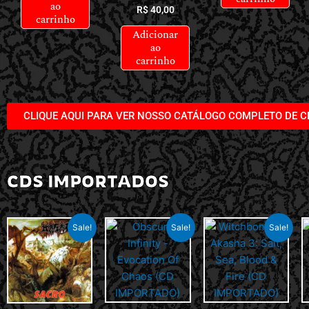
ao
R$
40,00
carrinho
Adicionar
ao
carrinho
CLIQUE AQUI PARA VER NOSSO CATÁLOGO COMPLETO DE C
CDS IMPORTADOS
Sale!
Sale!
Sale!