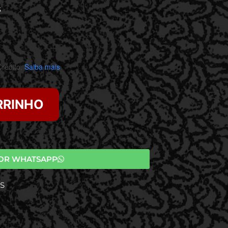
S
rédito.
Saiba mais
RRINHO
OR WHATSAPP
S