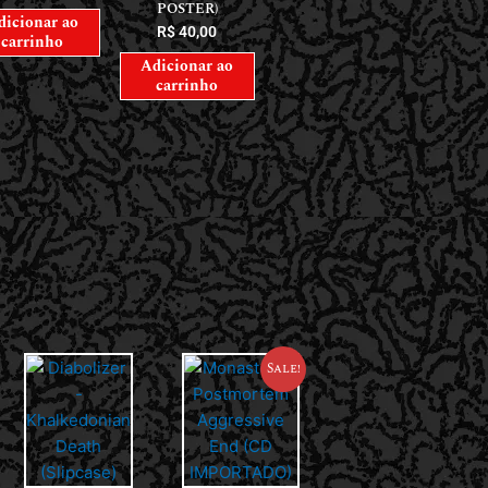
POSTER)
dicionar ao
R$
40,00
carrinho
Adicionar ao
carrinho
Sale!