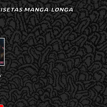
ISETAS MANGA-LONGA
Y
–
A