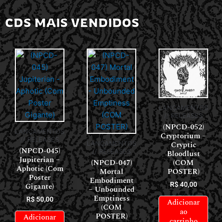
CDS MAIS VENDIDOS
LANÇAMENTOS
// RELEASES
(NPCD-052)
LANÇAMENTOS
Cryptorium –
// RELEASES
Cryptic
LANÇAMENTOS
(NPCD-045)
// RELEASES
Bloodlust
Jupiterian –
(NPCD-047)
(COM
Aphotic (Com
Mortal
POSTER)
Poster
Embodiment
R$
40,00
Gigante)
– Unbounded
Emptiness
R$
50,00
Adicionar
(COM
ao
POSTER)
Adicionar
carrinho