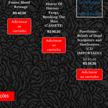
Frozen Blood
Horror Of
– Revenge
Horrors ‎–
Fangs,
R$
40,00
Breaking The
Skin
Adicionar
CDS
(CASSETE)
ao
INTERNACIONAIS
carrinho
Pustilence –
R$
90,00
Beliefs of Dead
Stargazers and
Adicionar
Soothsayers
ao
(CD
carrinho
IMPORTADO)
R$
85,00
R$
59,50
Adicionar
ao carrinho
AÇÕES