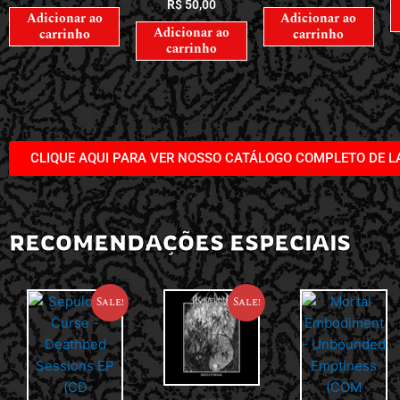
R$
50,00
Adicionar ao
Adicionar ao
Adicionar ao
carrinho
carrinho
carrinho
CLIQUE AQUI PARA VER NOSSO CATÁLOGO COMPLETO DE 
RECOMENDAÇÕES ESPECIAIS
Sale!
Sale!