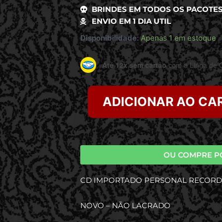
BRINDES EM TODOS OS PACOTE
ENVIO EM 1 DIA UTIL
Disponibilidade:
Apenas 1 em estoque
Até 12x sem cartão
com a Linha de C
ADICIONAR AO CA
OU COMPRE P
CD IMPORTADO PERSONAL RECORD
NOVO – NÃO LACRADO