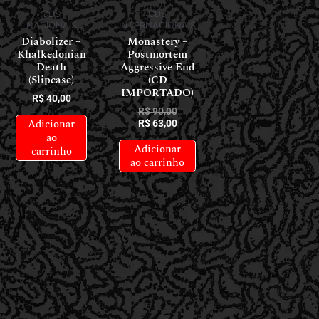
CDS
CDS
NACIONAIS
INTERNACIONAIS
Diabolizer –
Monastery –
Khalkedonian
Postmortem
Death
Aggressive End
(Slipcase)
(CD
IMPORTADO)
R$
40,00
R$
90,00
Adicionar
R$
63,00
ao
Adicionar
carrinho
ao carrinho