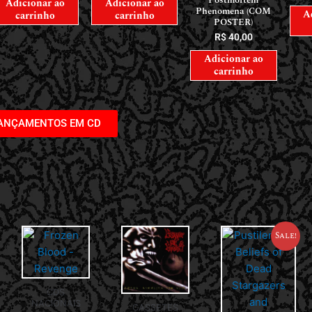
Postmortem
Adicionar ao
Adicionar ao
Phenomena (COM
A
carrinho
carrinho
POSTER)
R$
40,00
Adicionar ao
carrinho
LANÇAMENTOS EM CD
Sale!
CDS
NACIONAIS
CASSETES