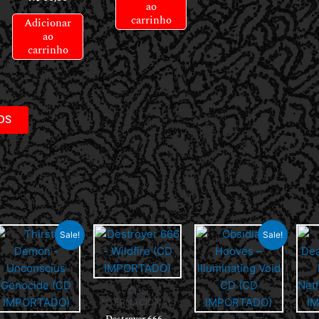
ao
carrinho
Adicionar
ao
carrinho
DS
Sale!
Sale!
CDS
INTERNACIONAIS
Destroyer 666 –