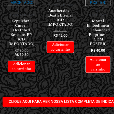
CDS
INTERNACIONAIS
Anotherside –
CDS
CDS
Death Eternal
INTERNACIONAIS
NACIONAIS
(CD
Sepulchral
Mortal
IMPORTADO)
Curse -
Embodiment
Deathbed
– Unbounded
R$
60,00
Sessions EP
Emptiness
R$
42,00
(CD
(COM
IMPORTADO)
POSTER)
Adicionar
ao carrinho
R$
85,00
R$
40,00
R$
59,50
Adicionar
Adicionar
ao
ao carrinho
carrinho
CLIQUE AQUI PARA VER NOSSA LISTA COMPLETA DE INDIC