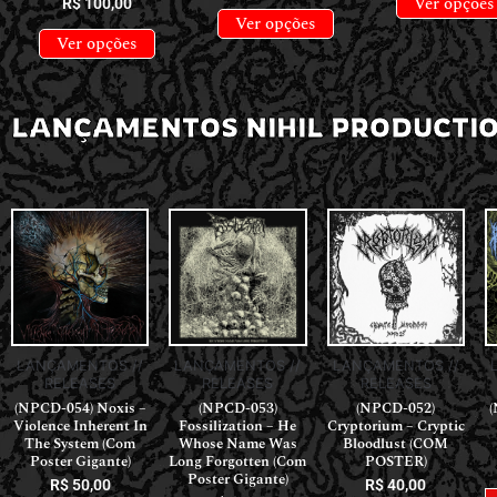
Ver opções
R$
100,00
Ver opções
Ver opções
LANÇAMENTOS NIHIL PRODUCTI
LANÇAMENTOS //
LANÇAMENTOS //
LANÇAMENTOS //
RELEASES
RELEASES
RELEASES
(NPCD-054) Noxis –
(NPCD-053)
(NPCD-052)
(
Violence Inherent In
Fossilization – He
Cryptorium – Cryptic
The System (Com
Whose Name Was
Bloodlust (COM
Poster Gigante)
Long Forgotten (Com
POSTER)
Poster Gigante)
R$
50,00
R$
40,00