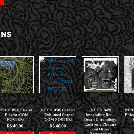
ONS
LANÇAMENTOS //
LANÇAMENTOS //
LANÇAMENTOS //
LAN
RELEASES
RELEASES
RELEASES
(NPCD-050) Carniça
NPCD-051) Pissrot
(NPCD-049)
(NPC
– Exhumed Corpse
– Pissrot (COM
Impending Rot –
Phle
(COM POSTER)
POSTER)
Death Chronology,
Cadaveric Phauna
R$
40,00
R$
40,00
and Other