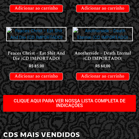
Adicionar ao carrinho
Adicionar ao carrinho
CDS INTERNACIONAIS
CDS INTERNACIONAIS
Feaces Christ – Eat Shit And
Anotherside – Death Eternal
Die (CD IMPORTADO)
(CD IMPORTADO)
R$
85,00
R$
60,00
Adicionar ao carrinho
Adicionar ao carrinho
CLIQUE AQUI PARA VER NOSSA LISTA COMPLETA DE
INDICAÇÕES
CDS MAIS VENDIDOS