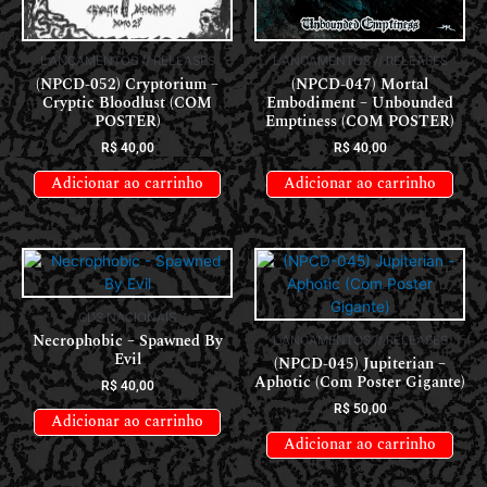
LANÇAMENTOS // RELEASES
LANÇAMENTOS // RELEASES
(NPCD-052) Cryptorium –
(NPCD-047) Mortal
Cryptic Bloodlust (COM
Embodiment – Unbounded
POSTER)
Emptiness (COM POSTER)
R$
40,00
R$
40,00
Adicionar ao carrinho
Adicionar ao carrinho
CDS NACIONAIS
Necrophobic – Spawned By
LANÇAMENTOS // RELEASES
Evil
(NPCD-045) Jupiterian –
Aphotic (Com Poster Gigante)
R$
40,00
R$
50,00
Adicionar ao carrinho
Adicionar ao carrinho