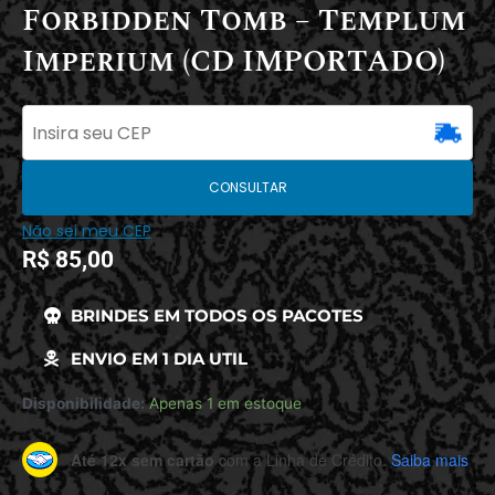
Forbidden Tomb – Templum
Imperium (CD IMPORTADO)
CONSULTAR
Não sei meu CEP
R$
85,00
BRINDES EM TODOS OS PACOTES
ENVIO EM 1 DIA UTIL
Disponibilidade:
Apenas 1 em estoque
Até 12x sem cartão
com a Linha de Crédito.
Saiba mais