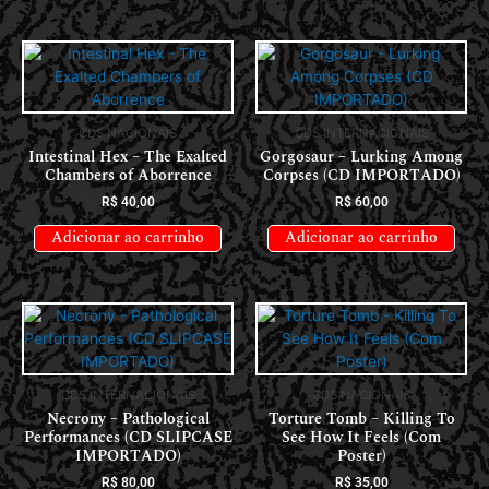
CDS NACIONAIS
CDS INTERNACIONAIS
Intestinal Hex – The Exalted
Gorgosaur – Lurking Among
Chambers of Aborrence
Corpses (CD IMPORTADO)
R$
40,00
R$
60,00
Adicionar ao carrinho
Adicionar ao carrinho
CDS INTERNACIONAIS
CDS NACIONAIS
Necrony – Pathological
Torture Tomb – Killing To
Performances (CD SLIPCASE
See How It Feels (Com
IMPORTADO)
Poster)
R$
80,00
R$
35,00