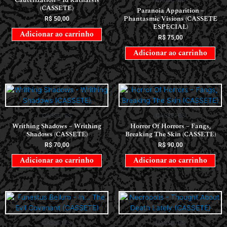
Cauterization – Id Katharsis
(CASSETE)
Paranoia Apparition –
Phantasmic Visions (CASSETE
R$
50,00
ESPECIAL)
Adicionar ao carrinho
R$
75,00
Adicionar ao carrinho
CASSETES
CASSETES
Writhing Shadows – Writhing
Horror Of Horrors ‎– Fangs,
Shadows (CASSETE)
Breaking The Skin (CASSETE)
R$
70,00
R$
90,00
Adicionar ao carrinho
Adicionar ao carrinho
CASSETES
CASSETES