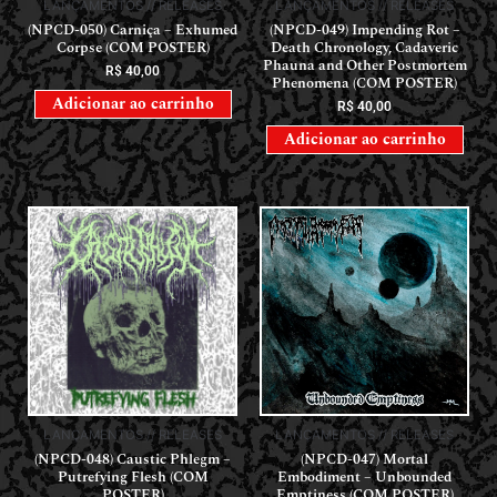
LANÇAMENTOS // RELEASES
LANÇAMENTOS // RELEASES
(NPCD-050) Carniça – Exhumed
(NPCD-049) Impending Rot –
Corpse (COM POSTER)
Death Chronology, Cadaveric
Phauna and Other Postmortem
R$
40,00
Phenomena (COM POSTER)
Adicionar ao carrinho
R$
40,00
Adicionar ao carrinho
LANÇAMENTOS // RELEASES
LANÇAMENTOS // RELEASES
(NPCD-048) Caustic Phlegm –
(NPCD-047) Mortal
Putrefying Flesh (COM
Embodiment – Unbounded
POSTER)
Emptiness (COM POSTER)