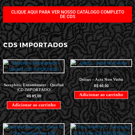
CLIQUE AQUI PARA VER NOSSO CATÁLOGO COMPLETO
DE CDS
CDS IMPORTADOS
CDS INTERNACIONAIS
CDS INTERNACIONAIS
Deitus – Acta Non Verba
Seraphitic Entombment – Quelled
R$
60,00
(CD IMPORTADO)
Adicionar ao carrinho
R$
85,00
Adicionar ao carrinho