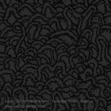
Início
/
CDS INTERNACIONAIS
/ Forbidden Tomb – Templum
Imperium (CD IMPORTADO)