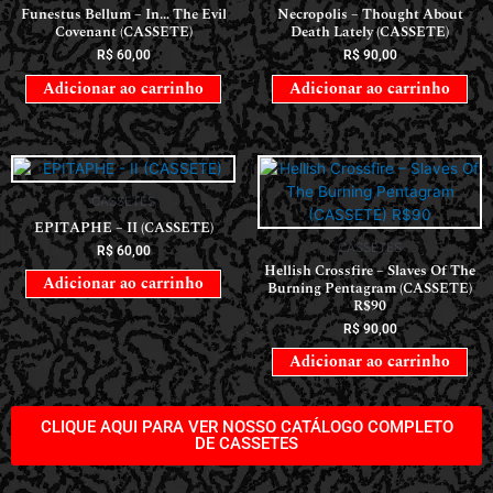
Funestus Bellum – In… The Evil
Necropolis – Thought About
Covenant (CASSETE)
Death Lately (CASSETE)
R$
60,00
R$
90,00
Adicionar ao carrinho
Adicionar ao carrinho
CASSETES
EPITAPHE – II (CASSETE)
CASSETES
R$
60,00
Hellish Crossfire – Slaves Of The
Adicionar ao carrinho
Burning Pentagram (CASSETE)
R$90
R$
90,00
Adicionar ao carrinho
CLIQUE AQUI PARA VER NOSSO CATÁLOGO COMPLETO
DE CASSETES