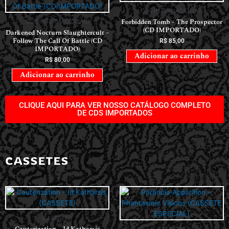
CDS INTERNACIONAIS
Forbidden Tomb – The Prospector
CDS INTERNACIONAIS
(CD IMPORTADO)
Darkened Nocturn Slaughtercult –
Follow The Call Of Battle (CD
R$
85,00
IMPORTADO)
Adicionar ao carrinho
R$
80,00
Adicionar ao carrinho
CLIQUE AQUI PARA VER NOSSO CATÁLOGO COMPLETO
DE CDS IMPORTADOS
CASSETES
CASSETES
CASSETES