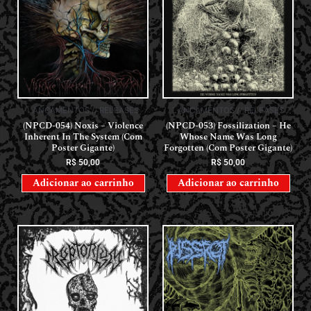
LANÇAMENTOS // RELEASES
LANÇAMENTOS // RELEASES
(NPCD-054) Noxis – Violence
(NPCD-053) Fossilization – He
Inherent In The System (Com
Whose Name Was Long
Poster Gigante)
Forgotten (Com Poster Gigante)
R$
50,00
R$
50,00
Adicionar ao carrinho
Adicionar ao carrinho