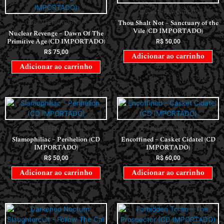
CDS INTERNACIONAIS
Thou Shalt Not – Sanctuary of the
CDS INTERNACIONAIS
Vile (CD IMPORTADO)
Nuclear Revenge – Dawn Of The
Primitive Age (CD IMPORTADO)
R$
50,00
R$
75,00
Adicionar ao carrinho
Adicionar ao carrinho
CDS INTERNACIONAIS
CDS INTERNACIONAIS
Slamophiliac – Perihelion (CD
Encoffined – Casket Cidatel (CD
IMPORTADO)
IMPORTADO)
R$
50,00
R$
60,00
Adicionar ao carrinho
Adicionar ao carrinho