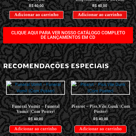
R$
40,00
R$
40,00
Adicionar ao carrinho
Adicionar ao carrinho
CLIQUE AQUI PARA VER NOSSO CATÁLOGO COMPLETO
DE LANÇAMENTOS EM CD
RECOMENDAÇÕES ESPECIAIS
CDS NACIONAIS
CDS NACIONAIS
Funeral Vomit – Funeral
Pissrot – Piss.Vile.Gunk (Com
Vomit (Com Poster)
Poster)
R$
40,00
R$
40,00
Adicionar ao carrinho
Adicionar ao carrinho