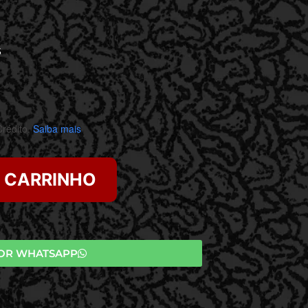
S
rédito.
Saiba mais
O CARRINHO
OR WHATSAPP