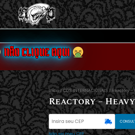
NÃO CLIQUE AQUI
Início
/
CDS INTERNACIONAIS
/ Reactory 
Reactory – Heav
CONSUL
Não sei meu CEP