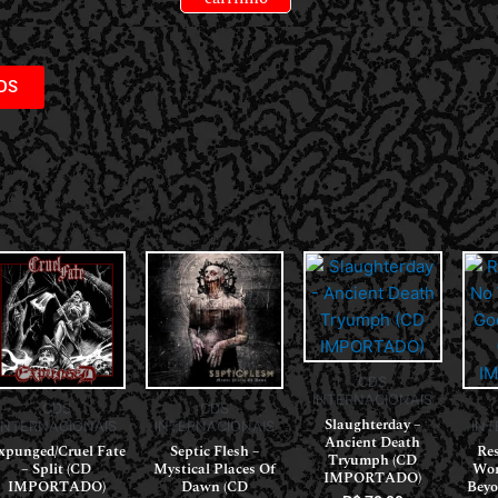
DS
CDS
INTERNACIONAIS
CDS
CDS
Slaughterday –
INT
INTERNACIONAIS
INTERNACIONAIS
Ancient Death
Re
xpunged/Cruel Fate
Septic Flesh –
Tryumph (CD
Wor
– Split (CD
Mystical Places Of
IMPORTADO)
Bey
IMPORTADO)
Dawn (CD