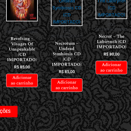
CDS
CDS
INTERNACIONAIS
INTERNACIONAIS
CDS
Necrot – The
INTERNACIONAIS
Revolting –
Labirynth (CD
Necrotum –
Visages Of
IMPORTADO)
Undead
Unspeakable
Symbiosis CD
(CD
R$
80,00
(CD
IMPORTADO)
IMPORTADO)
Adicionar
R$
85,00
ao carrinho
R$
85,00
Adicionar
Adicionar
ao carrinho
ao carrinho
AÇÕES