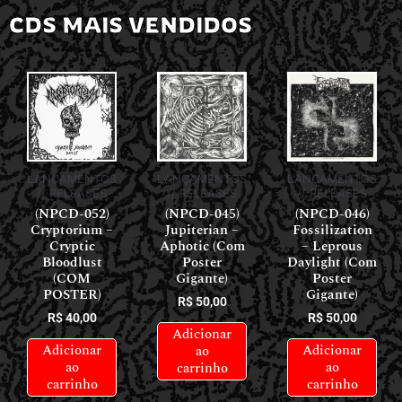
CDS MAIS VENDIDOS
LANÇAMENTOS
LANÇAMENTOS
LANÇAMENTOS
// RELEASES
// RELEASES
// RELEASES
(NPCD-052)
(NPCD-045)
(NPCD-046)
Cryptorium –
Jupiterian –
Fossilization
Cryptic
Aphotic (Com
– Leprous
Bloodlust
Poster
Daylight (Com
(COM
Gigante)
Poster
POSTER)
Gigante)
R$
50,00
R$
40,00
R$
50,00
Adicionar
Adicionar
Adicionar
ao
ao
ao
carrinho
carrinho
carrinho