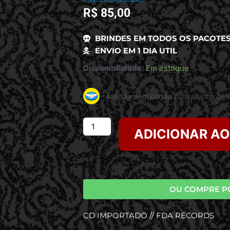
R$
85,00
BRINDES EM TODOS OS PACOTE
ENVIO EM 1 DIA UTIL
Disponibilidade:
Em estoque
Até 12x sem cartão
com a Linha de C
ADICIONAR A
OU COMPRE P
CD IMPORTADO // FDA RECORDS