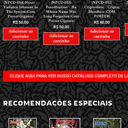
(NPCD-054) Noxis –
(NPCD-053)
(NPCD-052)
(
Violence Inherent In
Fossilization – He
Cryptorium – Cryptic
The System (Com
Whose Name Was
Bloodlust (COM
Poster Gigante)
Long Forgotten (Com
POSTER)
Poster Gigante)
R$
50,00
R$
40,00
R$
50,00
Adicionar ao
Adicionar ao
Adicionar ao
carrinho
carrinho
carrinho
CLIQUE AQUI PARA VER NOSSO CATÁLOGO COMPLETO DE 
RECOMENDAÇÕES ESPECIAIS