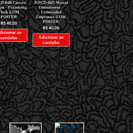
D-048) Caustic
(NPCD-047) Mortal
gm – Putrefying
Embodiment –
Flesh (COM
Unbounded
POSTER)
Emptiness (COM
POSTER)
R$
40,00
R$
40,00
dicionar ao
Adicionar ao
carrinho
carrinho