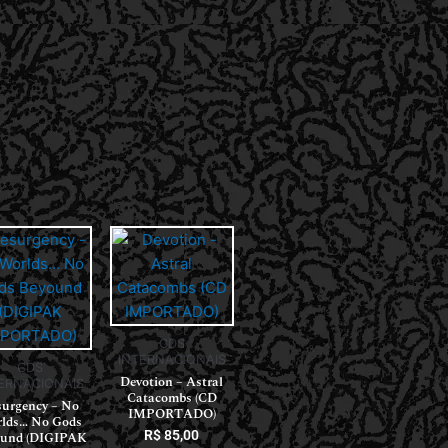
CDS
INTERNACIONAIS
CDS
Devotion – Astral
ERNACIONAIS
Catacombs (CD
surgency – No
IMPORTADO)
lds… No Gods
R$
85,00
ound (DIGIPAK