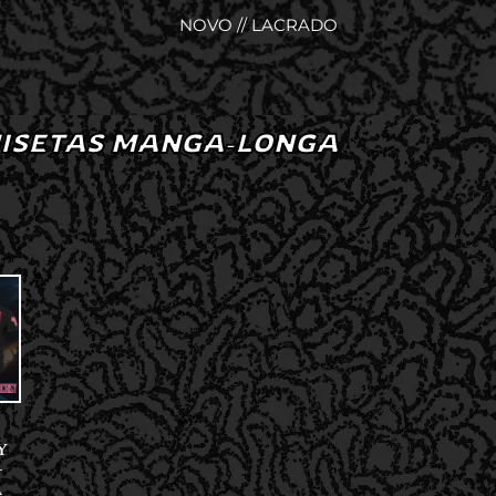
NOVO // LACRADO
ISETAS MANGA-LONGA
Y
–
A