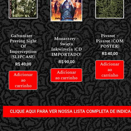
CDS
CDS
CDS
NACIONAIS
NACIONAIS
INTERNACIONAIS
Galvanizer –
Pissrot –
Monastery –
Praying Sight
Pissrot (COM
Święta
Of
POSTER)
Inkwizycja (CD
Imperception
IMPORTADO)
R$
40,00
(SLIPCASE)
R$
90,00
Adicionar
R$
40,00
ao
Adicionar
Adicionar
carrinho
ao carrinho
ao
carrinho
CLIQUE AQUI PARA VER NOSSA LISTA COMPLETA DE INDIC