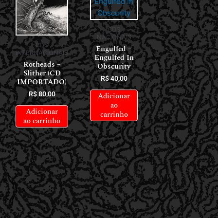
CDS
NACIONAIS
CDS
Engulfed –
INTERNACIONAIS
Engulfed In
Rotheads –
Obscurity
Slither (CD
R$
40,00
IMPORTADO)
R$
80,00
Adicionar
ao
Adicionar
carrinho
ao carrinho