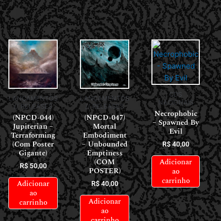
CDS
LANÇAMENTOS
LANÇAMENTOS
NACIONAIS
// RELEASES
// RELEASES
Necrophobic
(NPCD-044)
(NPCD-047)
– Spawned By
Jupiterian –
Mortal
Evil
Terraforming
Embodiment
(Com Poster
– Unbounded
R$
40,00
Gigante)
Emptiness
Adicionar
(COM
R$
50,00
POSTER)
ao
carrinho
Adicionar
R$
40,00
ao
Adicionar
carrinho
ao
carrinho