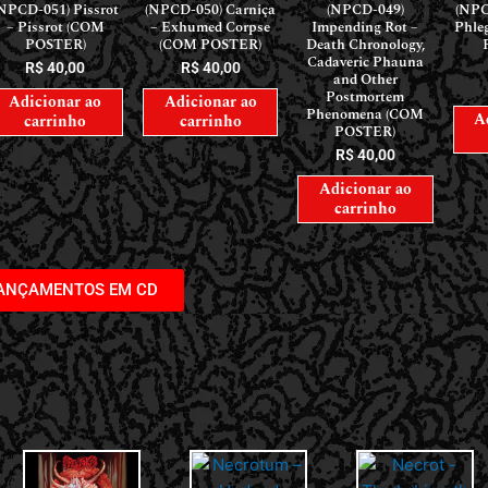
NPCD-051) Pissrot
(NPCD-050) Carniça
(NPCD-049)
(NPC
– Pissrot (COM
– Exhumed Corpse
Impending Rot –
Phle
POSTER)
(COM POSTER)
Death Chronology,
Cadaveric Phauna
R$
40,00
R$
40,00
and Other
Postmortem
Adicionar ao
Adicionar ao
Phenomena (COM
A
carrinho
carrinho
POSTER)
R$
40,00
Adicionar ao
carrinho
LANÇAMENTOS EM CD