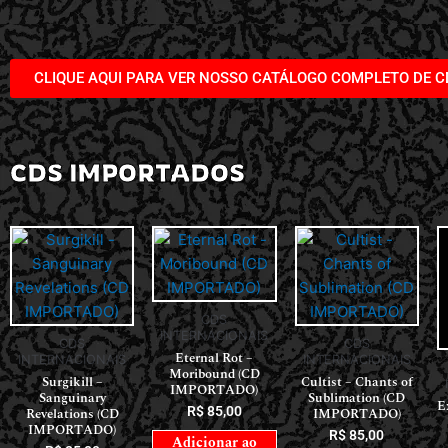
CLIQUE AQUI PARA VER NOSSO CATÁLOGO COMPLETO DE C
CDS IMPORTADOS
CDS
INTERNACIONAIS
CDS
CDS
Eternal Rot –
INTERNACIONAIS
INTERNACIONAIS
Moribound (CD
Surgikill –
Cultist – Chants of
IMPORTADO)
Sanguinary
Sublimation (CD
E
R$
85,00
Revelations (CD
IMPORTADO)
IMPORTADO)
R$
85,00
Adicionar ao