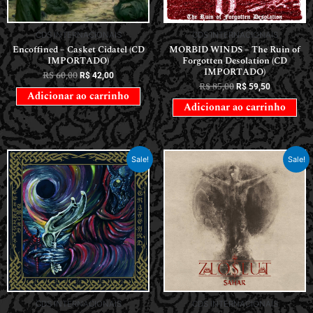
CDS INTERNACIONAIS
CDS INTERNACIONAIS
Encoffined – Casket Cidatel (CD
MORBID WINDS – The Ruin of
IMPORTADO)
Forgotten Desolation (CD
IMPORTADO)
R$
60,00
R$
42,00
R$
85,00
R$
59,50
Adicionar ao carrinho
Adicionar ao carrinho
Sale!
Sale!
CDS INTERNACIONAIS
CDS INTERNACIONAIS