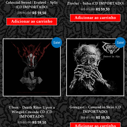
Celestial Sword / Erzfeyd – Split
Zloslut – Saha (CD IMPORTADO)
(CD IMPORTADO)
R$
85,00
R$
59,50
R$
85,00
R$
59,50
Adicionar ao carrinho
Adicionar ao carrinho
Sale!
Sale!
CDS INTERNACIONAIS
CDS INTERNACIONAIS
Goregast – Covered in Skin (CD
Ulven – Death Rites Upon a
IMPORTADO)
Winged Crusade CD (CD
IMPORTADO)
R$
85,00
R$
59,50
R$
85,00
R$
59,50
Adicionar ao carrinho