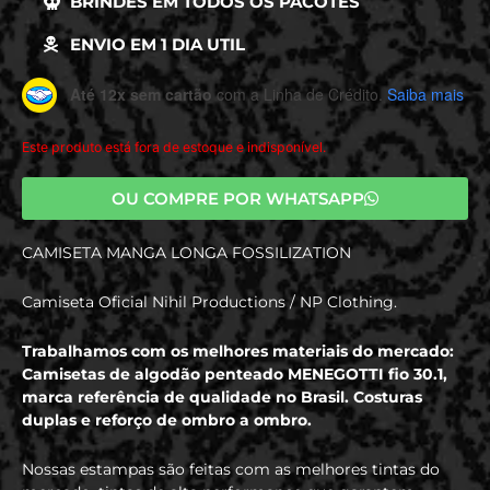
BRINDES EM TODOS OS PACOTES
ENVIO EM 1 DIA UTIL
Até 12x sem cartão
com a Linha de Crédito.
Saiba mais
Este produto está fora de estoque e indisponível.
OU COMPRE POR WHATSAPP
CAMISETA MANGA LONGA FOSSILIZATION
Camiseta Oficial Nihil Productions / NP Clothing.
Trabalhamos com os melhores materiais do mercado:
Camisetas de algodão penteado MENEGOTTI fio 30.1,
marca referência de qualidade no Brasil. Costuras
duplas e reforço de ombro a ombro.
Nossas estampas são feitas com as melhores tintas do