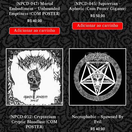
(NPCD-047) Mortal
(NPCD-045) Jupiterian –
Embodiment – Unbounded
Aphotic (Com Poster Gigante)
Emptiness (COM POSTER)
R$
50,00
R$
40,00
Adicionar ao carrinho
Adicionar ao carrinho
LANÇAMENTOS // RELEASES
CDS NACIONAIS
(NPCD-052) Cryptorium –
Necrophobic – Spawned By
Cryptic Bloodlust (COM
Evil
POSTER)
R$
40,00