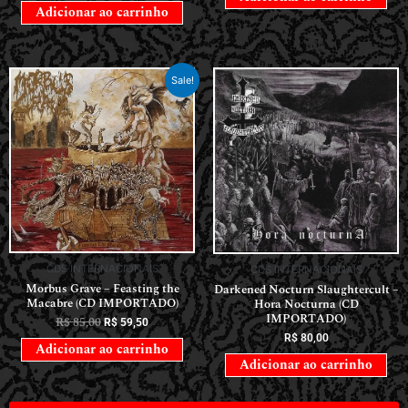
Adicionar ao carrinho
Sale!
CDS INTERNACIONAIS
CDS INTERNACIONAIS
Morbus Grave – Feasting the
Darkened Nocturn Slaughtercult –
Macabre (CD IMPORTADO)
Hora Nocturna (CD
IMPORTADO)
R$
85,00
R$
59,50
R$
80,00
Adicionar ao carrinho
Adicionar ao carrinho