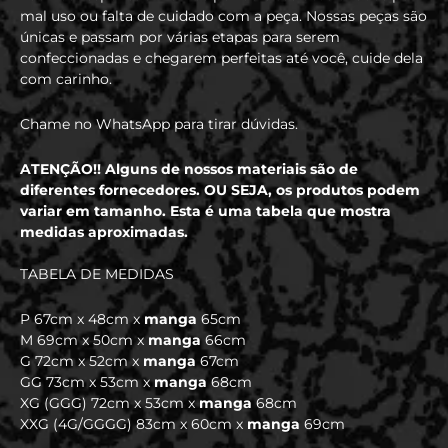
mal uso ou falta de cuidado com a peça. Nossas peças são
únicas e passam por várias etapas para serem
confeccionadas e chegarem perfeitas até você, cuide dela
com carinho.
Chame no WhatsApp para tirar dúvidas.
ATENÇÃO!! Alguns de nossos materiais são de
diferentes fornecedores. OU SEJA, os produtos podem
variar em tamanho. Esta é uma tabela que mostra
medidas aproximadas.
TABELA DE MEDIDAS
P 67cm x 48cm x
manga
65cm
M 69cm x 50cm x
manga
66cm
G 72cm x 52cm x
manga
67cm
GG 73cm x 53cm x
manga
68cm
XG (GGG) 72cm x 53cm x
manga
68cm
XXG (4G/GGGG) 83cm x 60cm x
manga
69cm