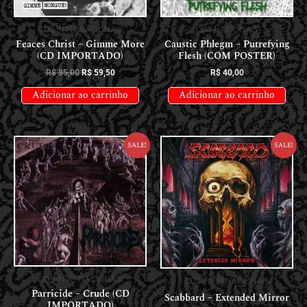
CDS INTERNACIONAIS
CDS NACIONAIS
Feaces Christ – Gimme More
Caustic Phlegm – Putrefying
(CD IMPORTADO)
Flesh (COM POSTER)
R$
85,00
R$
59,50
R$
40,00
Adicionar ao carrinho
Adicionar ao carrinho
Sale!
Sale!
CDS INTERNACIONAIS
CDS INTERNACIONAIS
Parricide – Crude (CD
Scabbard – Extended Mirror
IMPORTADO)