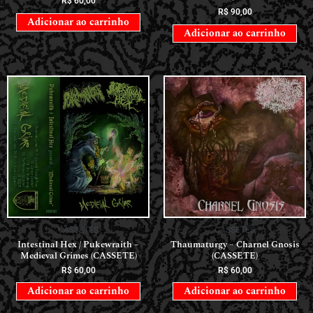
R$
60,00
R$
90,00
Adicionar ao carrinho
Adicionar ao carrinho
CASSETES
CASSETES
Intestinal Hex / Pukewraith –
Thaumaturgy – Charnel Gnosis
Medieval Grimes (CASSETE)
(CASSETE)
R$
60,00
R$
60,00
Adicionar ao carrinho
Adicionar ao carrinho