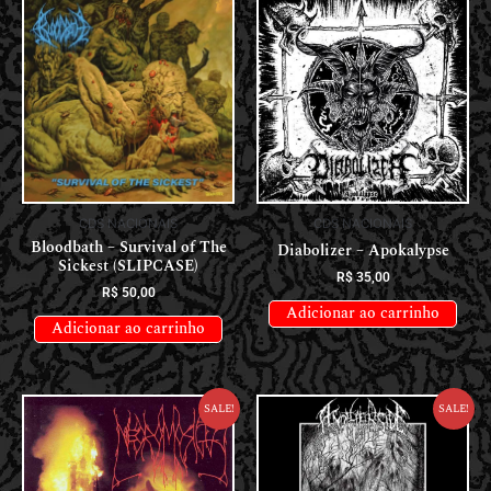
CDS NACIONAIS
CDS NACIONAIS
Bloodbath – Survival of The
Diabolizer – Apokalypse
Sickest (SLIPCASE)
R$
35,00
R$
50,00
Adicionar ao carrinho
Adicionar ao carrinho
Sale!
Sale!