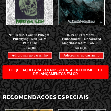
LANÇAMENTOS // RELEASES
LANÇAMENTOS // RELEASES
(NPCD-048) Caustic Phlegm –
(NPCD-047) Mortal
Putrefying Flesh (COM
Embodiment – Unbounded
POSTER)
Emptiness (COM POSTER)
R$
40,00
R$
40,00
Adicionar ao carrinho
Adicionar ao carrinho
CLIQUE AQUI PARA VER NOSSO CATÁLOGO COMPLETO
DE LANÇAMENTOS EM CD
RECOMENDAÇÕES ESPECIAIS