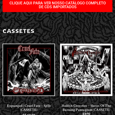
CLIQUE AQUI PARA VER NOSSO CATÁLOGO COMPLETO
DE CDS IMPORTADOS
CASSETES
CASSETES
CASSETES
Expunged / Cruel Fate – Split
Hellish Crossfire – Slaves Of The
(CASSETE)
Burning Pentagram (CASSETE)
R$90