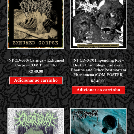
LANÇAMENTOS // RELEASES
LANÇAMENTOS // RELEASES
(NPCD-050) Carniça – Exhumed
(NPCD-049) Impending Rot –
Corpse (COM POSTER)
Death Chronology, Cadaveric
Phauna and Other Postmortem
R$
40,00
Phenomena (COM POSTER)
Adicionar ao carrinho
R$
40,00
Adicionar ao carrinho