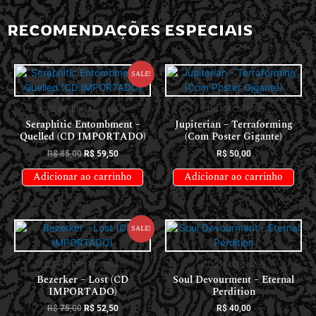
RECOMENDAÇÕES ESPECIAIS
Sale!
CDS INTERNACIONAIS
CDS NACIONAIS
Seraphitic Entombment –
Jupiterian – Terraforming
Quelled (CD IMPORTADO)
(Com Poster Gigante)
R$
85,00
R$
59,50
R$
50,00
Adicionar ao carrinho
Adicionar ao carrinho
Sale!
CDS INTERNACIONAIS
CDS NACIONAIS
Bezerker – Lost (CD
Soul Devourment – Eternal
IMPORTADO)
Perdition
R$
75,00
R$
52,50
R$
40,00