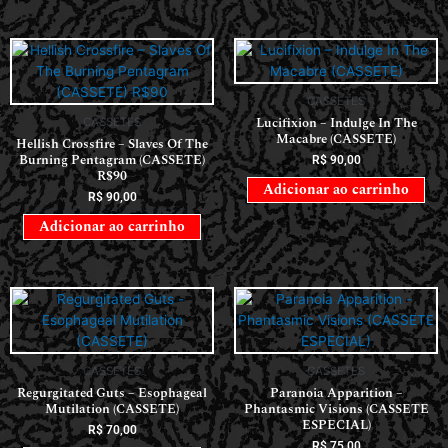
CASSETES
Lucifixion – Indulge In The
CASSETES
Macabre (CASSETE)
Hellish Crossfire – Slaves Of The
Burning Pentagram (CASSETE)
R$
90,00
R$90
Adicionar ao carrinho
R$
90,00
Adicionar ao carrinho
CASSETES
CASSETES
Regurgitated Guts – Esophageal
Paranoia Apparition –
Mutilation (CASSETE)
Phantasmic Visions (CASSETE
ESPECIAL)
R$
70,00
R$
75,00