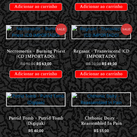
Adicionar ao carrinho
Adicionar ao carrinho
Sale!
Sale!
CDS INTERNACIONAIS
CDS INTERNACIONAIS
Necromortis – Burning Priest
Regnant – Transvisceral (CD
(CD IMPORTADO)
IMPORTADO)
R$
90,00
R$
63,00
R$
70,00
R$
49,00
Adicionar ao carrinho
Adicionar ao carrinho
CDS NACIONAIS
CDS NACIONAIS
Putrid Tomb – Putrid Tomb
Chthonic Deity –
(Digipak)
Reassembled In Pain
R$
40,00
R$
55,00