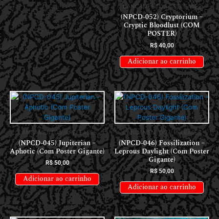
LANÇAMENTOS // RELEASES
(NPCD-052) Cryptorium –
Cryptic Bloodlust (COM
POSTER)
R$
40,00
Adicionar ao carrinho
LANÇAMENTOS // RELEASES
LANÇAMENTOS // RELEASES
(NPCD-045) Jupiterian –
(NPCD-046) Fossilization –
Aphotic (Com Poster Gigante)
Leprous Daylight (Com Poster
Gigante)
R$
50,00
R$
50,00
Adicionar ao carrinho
Adicionar ao carrinho