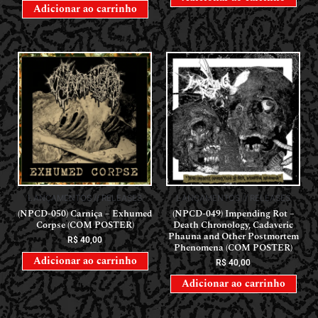
Adicionar ao carrinho
LANÇAMENTOS // RELEASES
LANÇAMENTOS // RELEASES
(NPCD-050) Carniça – Exhumed
(NPCD-049) Impending Rot –
Corpse (COM POSTER)
Death Chronology, Cadaveric
Phauna and Other Postmortem
R$
40,00
Phenomena (COM POSTER)
Adicionar ao carrinho
R$
40,00
Adicionar ao carrinho