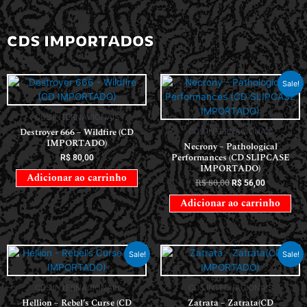
CDS IMPORTADOS
Sale!
CDS INTERNACIONAIS
Destroyer 666 – Wildfire (CD
CDS INTERNACIONAIS
IMPORTADO)
Necrony – Pathological
Performances (CD SLIPCASE
R$
80,00
IMPORTADO)
Adicionar ao carrinho
R$
80,00
R$
56,00
Adicionar ao carrinho
Sale!
Sale!
CDS INTERNACIONAIS
CDS INTERNACIONAIS
Hellion – Rebel’s Curse (CD
Zatrata – Zatrata(CD