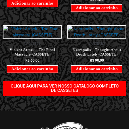
Adicionar ao carrinho
Adicionar ao carrinho
CASSETES
CASSETES
Violent Attack – The Final
Necropolis – Thought About
Massacre (CASSETE)
Death Lately (CASSETE)
R$
60,00
R$
90,00
Adicionar ao carrinho
Adicionar ao carrinho
CLIQUE AQUI PARA VER NOSSO CATÁLOGO COMPLETO
DE CASSETES