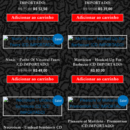
IMPORTADO)
IMPORTADO)
R$
75,00
R$
50,00
R$
52,50
R$
35,00
Adicionar ao carrinho
Adicionar ao carrinho
Sale!
CDS INTERNACIONAIS
CDS INTERNACIONAIS
Noxis – Paths Of Visceral Fears
Mortician – Hooked Up For
(CD IMPORTADO)
Barbecue (CD IMPORTADO)
R$
70,00
R$
49,00
R$
80,00
Adicionar ao carrinho
Adicionar ao carrinho
Sale!
Sale!
CDS INTERNACIONAIS
Pleasure of Mutilate – Premontion
CDS INTERNACIONAIS
(CD IMPORTADO)
Necrotum – Undead Symbiosis CD