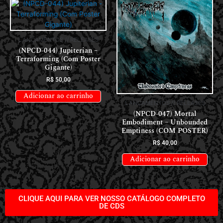
LANÇAMENTOS // RELEASES
(NPCD-044) Jupiterian –
Terraforming (Com Poster
Gigante)
R$
50,00
Adicionar ao carrinho
LANÇAMENTOS // RELEASES
(NPCD-047) Mortal
Embodiment – Unbounded
Emptiness (COM POSTER)
R$
40,00
Adicionar ao carrinho
CLIQUE AQUI PARA VER NOSSO CATÁLOGO COMPLETO
DE CDS