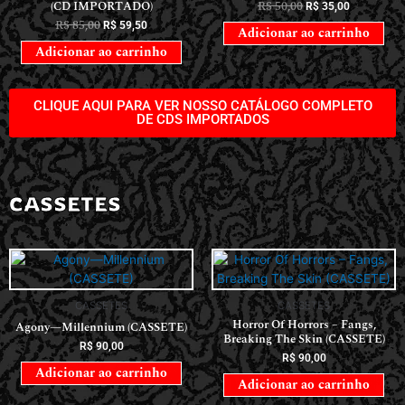
(CD IMPORTADO)
R$
50,00
R$
35,00
R$
85,00
R$
59,50
Adicionar ao carrinho
Adicionar ao carrinho
CLIQUE AQUI PARA VER NOSSO CATÁLOGO COMPLETO
DE CDS IMPORTADOS
CASSETES
CASSETES
CASSETES
Horror Of Horrors ‎– Fangs,
Agony—Millennium (CASSETE)
Breaking The Skin (CASSETE)
R$
90,00
R$
90,00
Adicionar ao carrinho
Adicionar ao carrinho