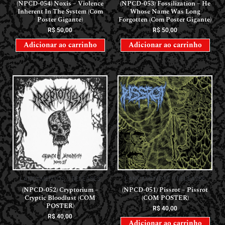
(NPCD-054) Noxis – Violence
(NPCD-053) Fossilization – He
Inherent In The System (Com
Whose Name Was Long
Poster Gigante)
Forgotten (Com Poster Gigante)
R$
50,00
R$
50,00
Adicionar ao carrinho
Adicionar ao carrinho
LANÇAMENTOS // RELEASES
LANÇAMENTOS // RELEASES
(NPCD-052) Cryptorium –
(NPCD-051) Pissrot – Pissrot
Cryptic Bloodlust (COM
(COM POSTER)
POSTER)
R$
40,00
R$
40,00
Adicionar ao carrinho